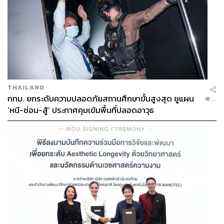
THAILAND
กทม. ยกระดับความปลอดภัยสถานศึกษาขั้นสูงสุด ชูแผน
...
‘หนี-ซ่อน-สู้’ ประกาศคุมเข้มพื้นที่ปลอดอาวุธ