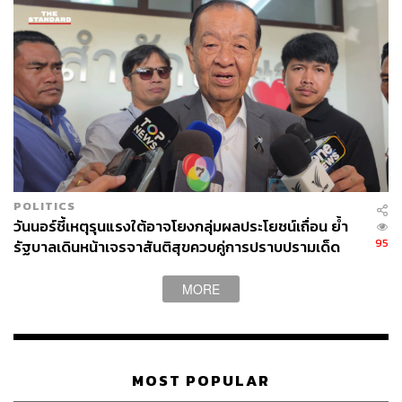
POLITICS
วันนอร์ชี้เหตุรุนแรงใต้อาจโยงกลุ่มผลประโยชน์เถื่อน ย้ำ
95
รัฐบาลเดินหน้าเจรจาสันติสุขควบคู่การปราบปรามเด็ด
ขาด
MORE
MOST POPULAR