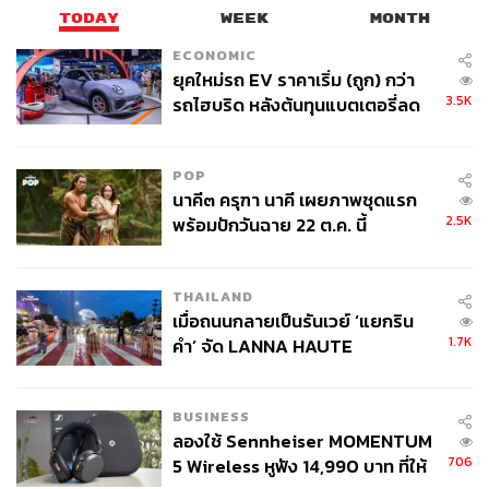
TODAY
WEEK
MONTH
ECONOMIC
ยุคใหม่รถ EV ราคาเริ่ม (ถูก) กว่า
3.5K
รถไฮบริด หลังต้นทุนแบตเตอรี่ลด
ลง - จีนแห่บุกตลาดเกิดใหม่
POP
นาคี๓ ครุฑา นาคี เผยภาพชุดแรก
2.5K
พร้อมปักวันฉาย 22 ต.ค. นี้
THAILAND
เมื่อถนนกลายเป็นรันเวย์ ‘แยกริน
1.7K
คำ’ จัด LANNA HAUTE
COUTURE กลางสายฝน
BUSINESS
ลองใช้ Sennheiser MOMENTUM
706
5 Wireless หูฟัง 14,990 บาท ที่ให้