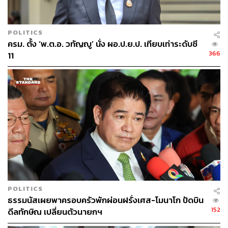
POLITICS
ครม. ตั้ง ‘พ.ต.อ. วทัญญู’ นั่ง ผอ.ป.ย.ป. เทียบเท่าระดับซี
366
11
POLITICS
ธรรมนัสเผยพาครอบครัวพักผ่อนฝรั่งเศส-โมนาโก ปัดบิน
152
ดีลทักษิณ เปลี่ยนตัวนายกฯ