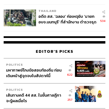
ผู้ใช้ถอดเปลี่ยนแบตเองได้ ก่อนกฎ
EU บังคับปีหน้า
THAILAND
อดีต สส. ‘ฉลอง’ ก่อเหตุยิง ‘นายก
534
อบจ.นนทบุรี’ ที่สำนักงาน ตำรวจรุด
ลงพื้นที่
EDITOR'S PICKS
POLITICS
มหากาพย์โกงข้อสอบท้องถิ่น ก่อน
622
เดินหน้าสู่จุดจบในสัปดาห์นี้
POLITICS
เส้นทางคดี 44 สส. ในชั้นศาลฎีกา
257
จะรู้ผลเมื่อไร