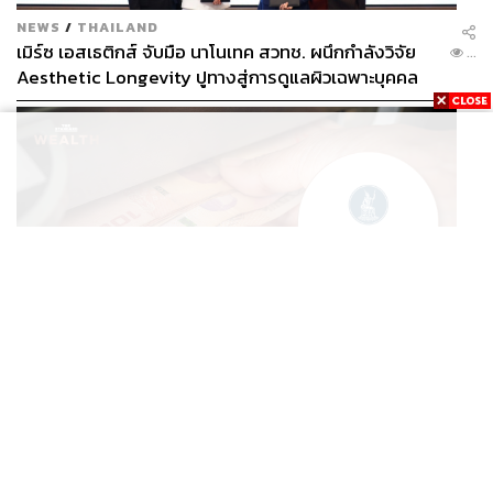
NEWS
/
THAILAND
เมิร์ซ เอสเธติกส์ จับมือ นาโนเทค สวทช. ผนึกกำลังวิจัย
...
Aesthetic Longevity ปูทางสู่การดูแลผิวเฉพาะบุคคล
[PR NEWS]
ECONOMIC
/
BUSINESS
เดินหน้าปราบทุนเทา! ธปท. เปิดเฮียริง ร่างเกณฑ์ใหม่ ฝาก
...
เงินเกิน 5 ล้านบาท แบงก์ต้องตรวจสอบ