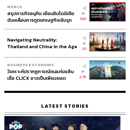
WORLD
สรุปภารกิจอนุทิน เยือนอินโดนีเซีย
565
ขับเคลื่อนการทูตเศรษฐกิจเชิงรุก
ประกาศหุ้นส่วนยุทธศาสตร์ไทย –
อินโดนีเซีย
Navigating Neutrality:
Thailand and China in the Age
211
of a New Global Order
BUSINESS
/
ECONOMIC
วิเคราะห์ปรากฏการณ์คนแห่ขอสิน
2.7K
เชื่อ CLICX อาจเป็นเพียงยอด
ภูเขาน้ำแข็ง ของปัญหาหนี้ครัว
เรือนไทยที่ถูกซุกไว้
LATEST STORIES