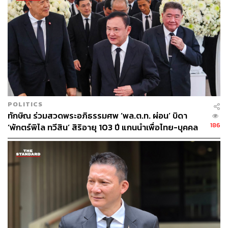
POLITICS
ทักษิณ ร่วมสวดพระอภิธรรมศพ ‘พล.ต.ท. ผ่อน’ บิดา
186
‘พักตร์พิไล ทวีสิน’ สิริอายุ 103 ปี แกนนำเพื่อไทย-บุคคล
หลากวงการร่วมอาลัย