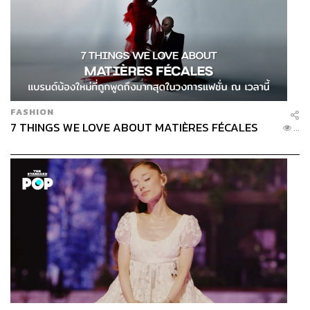
คิมแทรี รักแรกแห่งชาติ
คิมแทรี รับบทนาฮีโด ที่อายุต่างจากตัวจริงของเธอถึง 14 ปี
สำหรับแฟนซีรีส์ที่ได้ดู
Twenty Five Twenty One
อาจไม่รู้ว่า
FASHION
เบื้องหลังการทำงานของคิมแทรี เพื่อสร้างตัวละครฮีโดให้มี
7 THINGS WE LOVE ABOUT MATIÈRES FÉCALES
...
ตัวตนอยู่จริงนั้นเธอทุ่มเทหลายอย่าง ทั้งตัดผมหน้าม้าให้ดูเด็ก
ลง ดูแลผิวพรรณให้ดูอ่อนเยาว์ขึ้น รวมถึงการไปเรียนฟันดาบ
อย่างจริงจัง 6-7 เดือน ก่อนถ่ายทำ และระหว่างถ่ายทำก็ยังคง
ซ้อมฟันดาบไม่เคยหยุด
“จริงๆ แล้ว ฉันกับฮีโดมีอะไรหลายอย่างเหมือนกันนะคะ ฉัน
เลยเข้าใจหมดใจเลยว่าเธอจะแสดงออกอย่างไร คำพูดแบบ
ไหนที่เธอจะพูดมันออกมา
Twenty Five Twenty One
เป็นซี
รีส์ที่ฉันแสดงออกมาตามสัญชาตญาณเลย เป็นการแสดงที่
เหมือนไม่ได้แสดง ไม่เอาความคิดใส่เข้าไปในตัวละครมาก
เกินไป