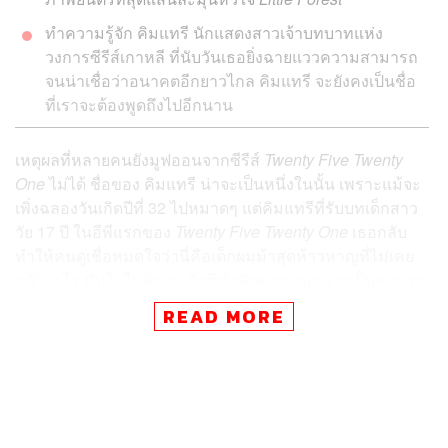
ทำความรู้จัก คิมแทรี นักแสดงสาวเจ้าบทบาทแห่ง
วงการซีรีส์เกาหลี ที่นับวันเธอยิ่งฉายแววความสามารถ
จนน่าเชื่อว่าอนาคตอีกยาวไกล คิมแทรี จะยังคงเป็นชื่อ
ที่เราจะต้องพูดถึงไปอีกนาน
เหตุผลที่หลายคนยังมูฟออนจากซีรีส์
Twenty Five Twenty
One
ไม่ได้ ชื่อของ คิมแทรี น่าจะเป็นหนึ่งในนั้น เพราะแม้จะ
เพิ่งฉลองวันเกิดปีที่ 32 ไปหมาดๆ แต่คิมแทรีที่รับบทเด็กสาว
วัย 17 ปี ในอีพีแรกของ
Twenty Five Twenty One
เธอกลับ
ทำให้คนดูเชื่อหมดใจว่านี่คือเด็กผมม้าสุดห้าวหาญที่ไม่เคย
กลัวอะไร มั่นใจในตัวเอง รักกีฬาฟันดาบ จนกลายเป็นคาแรก
เตอร์ที่เต็มไปด้วยพลังชีวิต ชนิดที่แพคอีจินยังยอมรับว่าอยาก
READ MORE
จะกล้าหาญให้ได้อย่างนั้นบ้าง
บทความนี้เราจะมาทำความรู้จัก คิมแทรี นักแสดงสาวที่เป็น
รักแรกของวงการบันเทิงเกาหลีใต้ ที่นับวันเธอยิ่งฉายแวว
ความสามารถ จนน่าเชื่อว่าอนาคตอีกยาวไกล คิมแทรี ยังคง
เป็นชื่อที่เราจะต้องพูดถึงไปอีกนาน