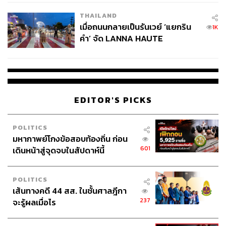
THAILAND
เมื่อถนนกลายเป็นรันเวย์ ‘แยกริน
1K
คำ’ จัด LANNA HAUTE
COUTURE กลางสายฝน
ภาพยนตร์
Little Forest
(2018)
EDITOR'S PICKS
POLITICS
มหากาพย์โกงข้อสอบท้องถิ่น ก่อน
601
เดินหน้าสู่จุดจบในสัปดาห์นี้
POLITICS
เส้นทางคดี 44 สส. ในชั้นศาลฎีกา
237
จะรู้ผลเมื่อไร