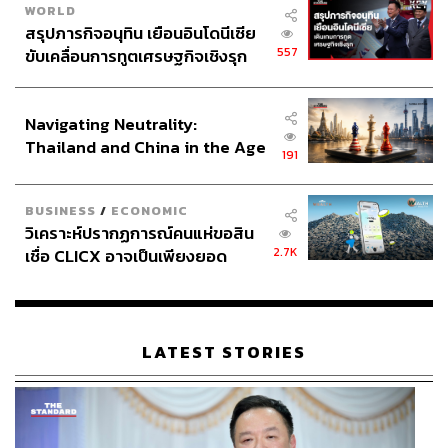
WORLD
Mr. Sunshine
(2018)
สรุปภารกิจอนุทิน เยือนอินโดนีเซีย
557
ขับเคลื่อนการทูตเศรษฐกิจเชิงรุก
ประกาศหุ้นส่วนยุทธศาสตร์ไทย –
เลือกบทบาทที่แตกต่างเพื่อท้าทายตัวเอง
อินโดนีเซีย
คิมแทรีเลือกบทบาทการแสดงในชีวิตการทำงานได้อย่างน่า
Navigating Neutrality:
Thailand and China in the Age
สนใจ ตั้งแต่ภาพยนตร์ทริลเลอร์หนักๆ ประวัติศาสตร์
191
of a New Global Order
การเมือง จนในปี 2018 เธอมีผลงานภาพยนตร์ที่สุดแสน
ละมุนหัวใจ
Little Forest
ที่สะท้อนชีวิตอย่างเรียบง่ายและ
BUSINESS
/
ECONOMIC
แสนสงบของผู้หญิงคนหนึ่งในชนบทที่ห่างไกลจากความ
วิเคราะห์ปรากฏการณ์คนแห่ขอสิน
เจริญ โดยแทบทั้งเรื่องคิมแทรีแบกน้ำหนักการแสดงเอาไว้บน
2.7K
เชื่อ CLICX อาจเป็นเพียงยอด
บ่า จนได้รับเสนอชื่อเข้าชิงรางวัลนักแสดงนำหญิงในปีนั้น
ภูเขาน้ำแข็ง ของปัญหาหนี้ครัว
จากหลายเวที
เรือนไทยที่ถูกซุกไว้
ปีเดียวกัน คิมแทรีมีผลงานซีรีส์เต็มตัวเรื่องแรก
Mr. Sunshine
LATEST STORIES
ที่ประกบคู่กับ อีบยองฮอน นักแสดงรุ่นใหญ่ที่ให้สัมภาษณ์ว่าย
อมรับฝีมือทางการแสดงของรุ่นน้องคนนี้อยู่บ่อยครั้ง บทคุณ
หนูอาชินที่เธอรับแสดงมีมิติตัวละครค่อนข้างซับซ้อนและ
เต็มไปด้วยอารมณ์ลึกซึ้ง รวมถึงฉากต่อสู้และการใช้อาวุธ