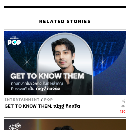
RELATED STORIES
ภาพยนตร์
The Handmaiden
(2016)
ความโดดเด่นที่ทำให้แจ้งเกิดในฐานะนักแสดง
ถ้าจะบอกว่าผลงานแจ้งเกิด คิมแทรี ในสายภาพยนตร์นั้น เธอ
ต้องเข้าออดิชันร่วมกับนักแสดงหน้าใหม่ราว 1,500 คน แม้
จะยังไม่มีประสบการณ์การแสดงโชกโชน และอยู่ในช่วงเริ่ม
ต้นของงานแสดง คิมแทรี ก็สร้างความประทับใจจนได้รับบท
นัมซุกฮี ใน
The Handmaiden
(2016) ภาพยนตร์ไซโคทริล
ENTERTAINMENT
/
POP
เลอร์ของผู้กำกับพัคชานอุค โดยแสดงร่วมกับนักแสดงรุ่นพี่
GET TO KNOW THEM: ณัฏฐ์ กิจจริต
คิมมินฮี ฮาจองอู โจจินอุง
120
ผู้กำกับพัคชานอุค เล่าให้ฟังถึงวันแรกที่ได้พบกับคิมแทรี ซึ่ง
เป็นความรู้สึกแบบเดียวกับตอนที่เขาได้พบ คังฮเยจอง นัก