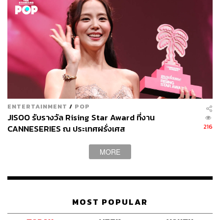
จุดเริ่มต้นในวงการ
คิมแทรี เป็นคนกรุงโซลโดยกำเนิด เรียนจบไฮสคูลและเรียน
ต่อปริญญาตรีนิเทศศาสตร์ มหาวิทยาลัยคยองฮี ในปี 2012
ความฝันด้านการแสดงของเธอเกิดขึ้นที่นี่ ระหว่างเรียนอยู่ชั้น
ปีที่ 2 จากการเข้าชมรมละครเวทีทำให้หลังจากจบปริญญา
ตรีคิมแทรีทำงานเป็นทีมงานให้กับ Daehakro Art Theatre
พร้อมๆ กับทำงานพาร์ตไทม์ในร้านสะดวกซื้อและคาเฟ่ ก่อน
ENTERTAINMENT
/
POP
JISOO รับรางวัล Rising Star Award ที่งาน
จะค่อยๆ ไขว่คว้าความฝัน จนได้รับบทในละครเวทีหลาย
216
CANNESERIES ณ ประเทศฝรั่งเศส
เรื่องตามมา
MORE
ในปี 2013 คิมแทรีนำแสดงภาพยนตร์สั้น ความยาว 43 นาที
เรื่อง
Moon Young
เสียดายว่าภาพยนตร์พรีเมียร์ครั้งแรกในปี
2015 ที่งานเทศกาล Seoul Independent Film Festival ก่อน
จะเข้าฉายในโรงภาพยนตร์ปี 2017 ด้วยความที่ผลงานเดบิวต์
ออกฉายล่าช้า ทำให้คิมแทรีไม่ได้เป็นที่รู้จักมากนัก ในช่วงปี
MOST POPULAR
2013-2015 เธอจึงมีผลงานถ่ายโฆษณาและปรากฏตัวในหนัง