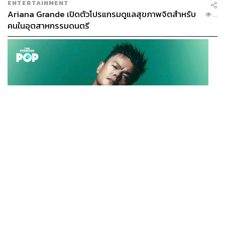
ENTERTAINMENT
Ariana Grande เปิดตัวโปรแกรมดูแลสุขภาพจิตสำหรับ
“ระหว่างที่เรื่องราวดำเนินไป ฮีโดก็ต้องเจอกับเหตุการณ์
...
คนในอุตสาหกรรมดนตรี
ต่างๆ ที่ส่งผลกับชีวิตของเธอ รวมถึงการเปลี่ยนแปลงที่ต้อง
เกิดขึ้น การแสดงในช่วงนี้ค่อนข้างยากที่จะปล่อยไปตาม
สัญชาตญาณเพียงอย่างเดียว
Twenty Five Twenty One
เลย
ทำให้ฉันได้เรียนรู้ว่า สำหรับนักแสดงแล้ว การวิเคราะห์ตัว
ละครถือเป็นสิ่งที่สำคัญมาก”
เหตุผลที่คิมแทรีตั้งใจมากๆ กับการแสดงในซีรีส์เรื่องนี้ เธอได้
ให้สัมภาษณ์ไว้ว่า เป็นเพราะเธอต้องการให้ผู้ชมจดจำซีรีส์
Twenty Five Twenty One
ไม่ใช่แค่ว่าเป็นซีรีส์วัยรุ่นทั่วไป แต่
ยังมอบแรงบันดาลใจให้กับผู้ชมด้วย “คาแรกเตอร์ตัวละครใน
Twenty Five Twenty One
เหมือนกับว่าหลุดออกมาจาก
K-POP
หนังสือการ์ตูน บางทีก็พูดในสิ่งที่ไม่คาดคิด หรือยากจะคาด
JYP จ่ายเงินกว่า 46 ล้านบาทต่อปี สำหรับการทำโรงอาหา
...
เดาว่าจะเกิดอะไรขึ้นเมื่อพวกเขาเผชิญหน้ากับเหตุการณ์บาง
รออร์แกนิกในบริษัท
อย่าง
“ฉันภูมิใจนะคะที่พวกเรานักแสดงทุกคนได้รับรางวัลจากสิ่งที่
ทำงานอย่างหนัก ทั้งที่ก่อนหน้านี้ฉันครียดและกังวลมากว่า