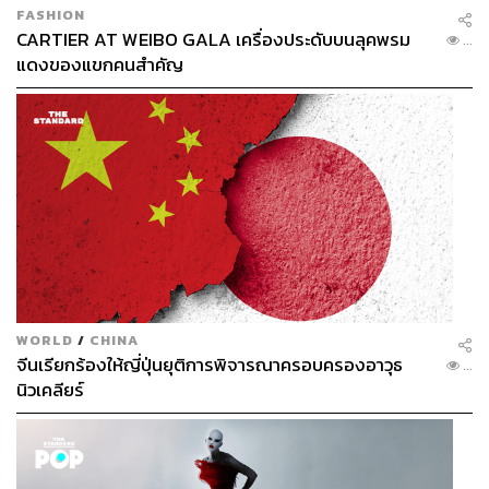
FASHION
CARTIER AT WEIBO GALA เครื่องประดับบนลุคพรม
...
แดงของแขกคนสำคัญ
WORLD
/
CHINA
จีนเรียกร้องให้ญี่ปุ่นยุติการพิจารณาครอบครองอาวุธ
...
นิวเคลียร์