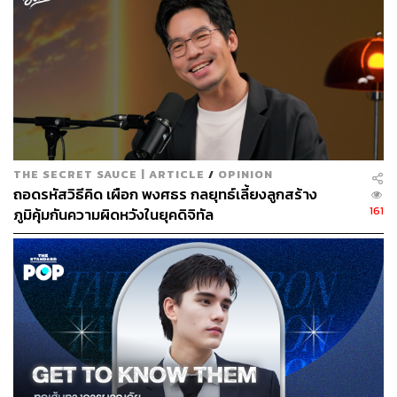
แสดงสาวที่แจ้งเกิดจากภาพยนตร์
Oldboy
(2003) ของเขา
เช่นกัน
“ตอนที่ออดิชัน มีนักแสดงที่โดดเด่นอยู่หลายคนเลยครับ และ
ค่อนข้างยากมากๆ ในการตัดสินใจ ส่วนตัวแล้วมันจะไม่ค่อย
ดีนักถ้าเราวางภาพหรือนักแสดงที่ต้องการไว้ในใจล่วงหน้า
ผมเลยมักจะเลือกจากการแสดงที่ได้เห็นตรงหน้าว่าพวกเขา
มอบแรงบันดาลใจอะไรบางอย่างออกมาหรือเปล่า ตอนที่
THE SECRET SAUCE | ARTICLE
/
OPINION
คิมแทรีมาออดิชัน มันเป็นความรู้สึกที่รู้เลยว่าคนนี้ใช่แล้ว
ถอดรหัสวิธีคิด เผือก พงศธร กลยุทธ์เลี้ยงลูกสร้าง
เรียกว่าเป็นการตัดสินใจจากสัญชาตญาณนะครับ การแสดง
161
ภูมิคุ้มกันความผิดหวังในยุคดิจิทัล
ของคิมแทรีในวันนั้นแตกต่างจากคนอื่น แล้วยังมีเอกลักษณ์
บางอย่างของตัวเองด้วย”