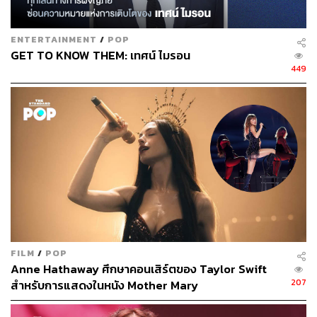
ENTERTAINMENT
/
POP
GET TO KNOW THEM: เทศน์ ไมรอน
449
ภาพยนตร์
Moon Young
(2013)
FILM
/
POP
Anne Hathaway ศึกษาคอนเสิร์ตของ Taylor Swift
207
สำหรับการแสดงในหนัง Mother Mary
ภาพยนตร์
1987: When The Day Comes
(2017)