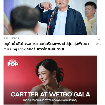
ต่างๆ
คิมแทรีทำให้บทคุณหนูอาชินกลายเป็นที่รักของแฟนซีรีส์
และด้วยฝีมือของนักเขียนคิมอึนซุก ผู้กำกับอีอึงบก รวมถึง
เหล่านักแสดงนำ พวกเขาทำให้ซีรีส์
Mr. Sunshine
กลาย
เป็นกระแสระดับชาติ ส่งให้ชื่อคิมแทรีกลายเป็นหนึ่งในนัก
แสดงนำฝ่ายหญิงที่ผู้สร้างจะต้องนึกถึง
POLITICS
อนุทินย้ำพับโครงการแลนด์บริดจ์เพราะไม่คุ้ม มุ่งพัฒนา
...
Space Sweepers
(2021) เป็นงานภาพยนตร์เรื่องล่าสุดที่เข้า
Missing Link รองรับอ่าวไทย-อันดามัน
ฉายผ่านทางสตรีมมิง Netflix งานระดับบล็อกบัสเตอร์ทุนมหา
ศาลที่คิมแทรีร่วมเป็นหนึ่งในทีมนักแสดงนำ เป็นการพลิก
บทบาทอีกครั้ง ก่อนที่ในปี 2022 ชื่อของเธอจะเป็นที่จดจำกับ
บท นาฮีโด นักกีฬาฟันดาบหญิงของเกาหลีที่เท่ที่สุดในซีรีส์
Twenty Five Twenty One