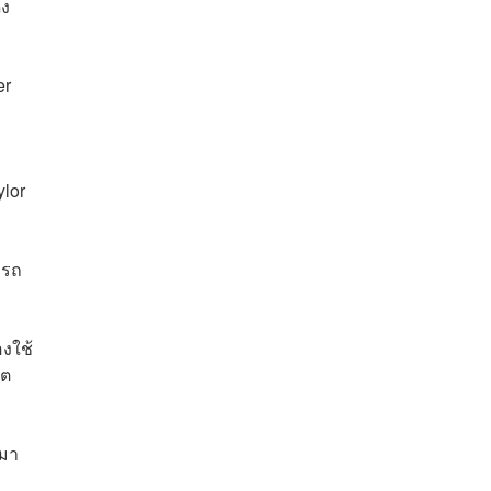
ดง
er
ylor
ารถ
องใช้
เต
 มา