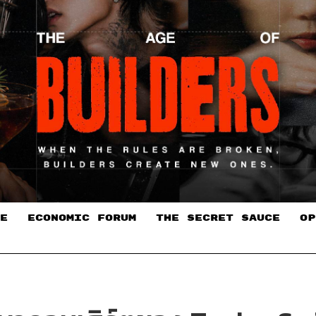
E
ECONOMIC FORUM
THE SECRET SAUCE​
OP