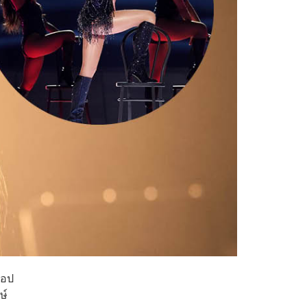
๊อป
ษ์