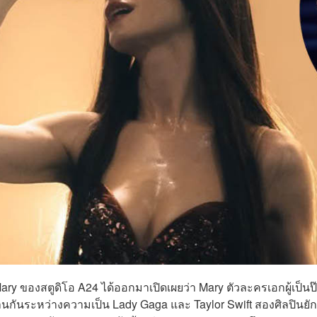
Mary ของสตูดิโอ A24 ได้ออกมาเปิดเผยว่า Mary ตัวละครเอกผู้เป็นป
ันระหว่างความเป็น Lady Gaga และ Taylor Swift สองศิลปินยัก