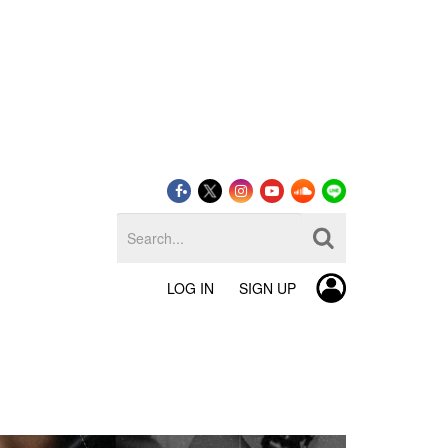
LOG IN
SIGN UP