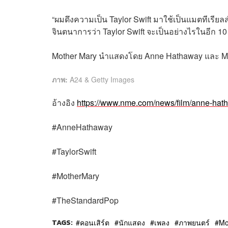
“ผมดึงความเป็น Taylor Swift มาใช้เป็นแมตทีเรี
จินตนาการว่า Taylor Swift จะเป็นอย่างไรในอีก 1
Mother Mary นำแสดงโดย Anne Hathaway และ Mi
ภาพ:
A24 & Getty Images
อ้างอิง
https://www.nme.com/news/film/anne-hath
#AnneHathaway
#TaylorSwift
#MotherMary
#TheStandardPop
TAGS:
คอนเสิร์ต
นักแสดง
เพลง
ภาพยนตร์
Mo