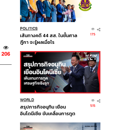
POLITICS
175
เส้นทางคดี 44 สส. ในชั้นศาล
ฎีกา จะรู้ผลเมื่อไร
206
WORLD
515
สรุปภารกิจอนุทิน เยือน
อินโดนีเซีย ขับเคลื่อนการทูต
เศรษฐกิจเชิงรุก ประกาศหุ้น
ส่วนยุทธศาสตร์ไทย –