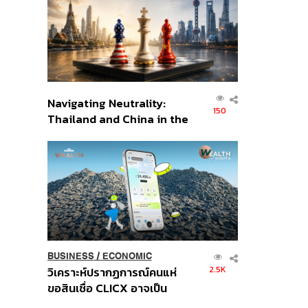
อินโดนีเซีย
Navigating Neutrality:
150
Thailand and China in the
Age of a New Global
Order
BUSINESS
/
ECONOMIC
2.5K
วิเคราะห์ปรากฏการณ์คนแห่
ขอสินเชื่อ CLICX อาจเป็น
เพียงยอดภูเขาน้ำแข็ง ของ