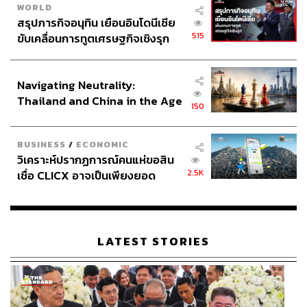
WORLD
สรุปภารกิจอนุทิน เยือนอินโดนีเซีย
515
ขับเคลื่อนการทูตเศรษฐกิจเชิงรุก
ประกาศหุ้นส่วนยุทธศาสตร์ไทย –
อินโดนีเซีย
Navigating Neutrality:
Thailand and China in the Age
150
of a New Global Order
BUSINESS
/
ECONOMIC
วิเคราะห์ปรากฏการณ์คนแห่ขอสิน
2.5K
เชื่อ CLICX อาจเป็นเพียงยอด
ภูเขาน้ำแข็ง ของปัญหาหนี้ครัว
เรือนไทยที่ถูกซุกไว้
LATEST STORIES