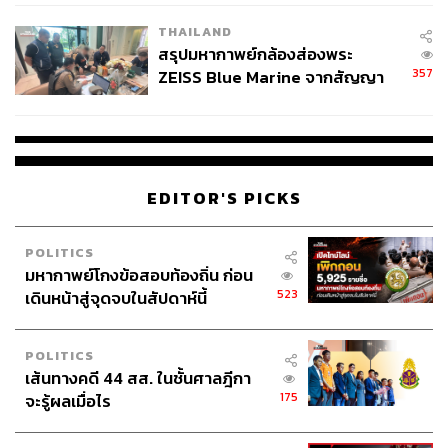
THAILAND
สรุปมหากาพย์กล้องส่องพระ
357
ZEISS Blue Marine จากสัญญา
ผลิต 8.3 ล้าน สู่ข้อพิพาท ‘มา
เวลล์ฯ’ ฟ้อง ‘โทน บางแค’ ผิดนัด
จ่ายหนี้-แอบระบุแบรนด์
EDITOR'S PICKS
POLITICS
มหากาพย์โกงข้อสอบท้องถิ่น ก่อน
523
เดินหน้าสู่จุดจบในสัปดาห์นี้
POLITICS
เส้นทางคดี 44 สส. ในชั้นศาลฎีกา
175
จะรู้ผลเมื่อไร