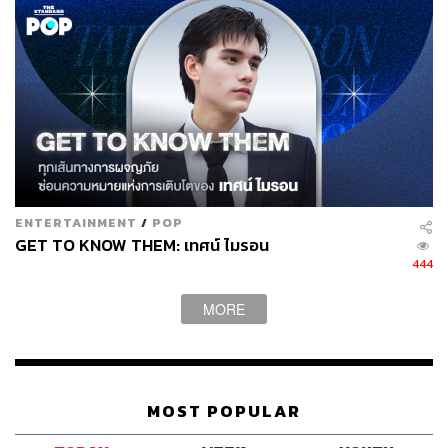
ENTERTAINMENT
/
POP
GET TO KNOW THEM: เทศน์ ไมรอน
444
MORE
MOST POPULAR