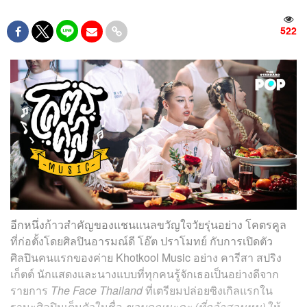
522
อีกหนึ่งก้าวสำคัญของแชนแนลขวัญใจวัยรุ่นอย่าง โคตรคูล
ที่ก่อตั้งโดยศิลปินอารมณ์ดี โอ๊ต ปราโมทย์ กับการเปิดตัว
ศิลปินคนแรกของค่าย Khotkool Music อย่าง คารีสา สปริง
เก็ตต์ นักแสดงและนางแบบที่ทุกคนรู้จักเธอเป็นอย่างดีจาก
รายการ
The Face Thailand
ที่เตรียมปล่อยซิงเกิลแรกใน
ฐานะศิลปินเต็มตัวในชื่อ
ขอบคุณนะคะ (ที่กล้าสอนหนู)
ให้