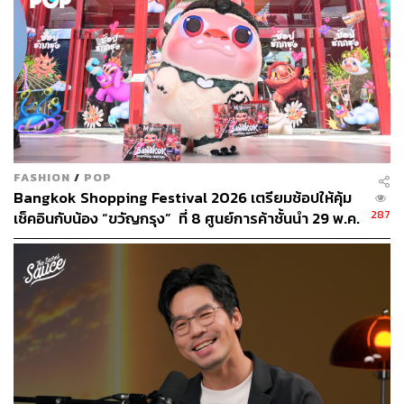
พิสูจน์อักษร: วรรษมล สิงหโกมล
TAGS:
นักแสดง
Khotkool
Khotkool Music
FASHION
/
POP
คารีสา สปริงเก็ตต์
Carissa Springett
โคตรคูล
Bangkok Shopping Festival 2026 เตรียมช้อปให้คุ้ม
นางแบบ
The Face Thailand
287
เช็คอินกับน้อง “ขวัญกรุง” ที่ 8 ศูนย์การค้าชั้นนำ 29 พ.ค.
โอ๊ต-ปราโมทย์ ปาทาน
– 26 ก.ค.
522