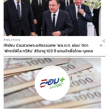
POLITICS
ทักษิณ ร่วมสวดพระอภิธรรมศพ ‘พล.ต.ท. ผ่อน’ บิดา
...
‘พักตร์พิไล ทวีสิน’ สิริอายุ 103 ปี แกนนำเพื่อไทย-บุคคล
หลากวงการร่วมอาลัย