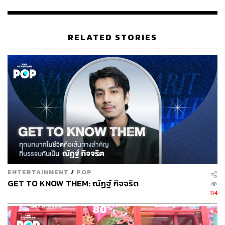
RELATED STORIES
สำหรับแฟนๆ คารีสาและแชนแนลโคตรคูล สามารถรับชมมิ
วสิกวิดีโอเพลง
ขอบคุณนะคะ (ที่กล้าสอนหนู)
ศิลปินคนแรก
จากค่าย Khotkool Music พร้อมกันวันที่ 31 ธันาคมนี้ เวลา
12.00 น. และสามารถรับฟังได้ทุกแพลตฟอร์มสตรีมมิงตั้งแต่
วันที่ 1 มกราคมเป็นต้นไป
รับชมทีเซอร์ได้ที่
ENTERTAINMENT
/
POP
GET TO KNOW THEM: ณัฏฐ์ กิจจริต
114