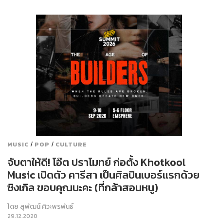
/
/
MUSIC
POP
CULTURE
จับตาให้ดี! โอ๊ต ปราโมทย์ ก่อตั้ง Khotkool
Music เปิดตัว คารีสา เป็นศิลปินเบอร์แรกด้วย
ซิงเกิล ขอบคุณนะคะ (ที่กล้าสอนหนู)
โดย
สุพัฒน์ ศิวะพรพันธ์
29.12.2020