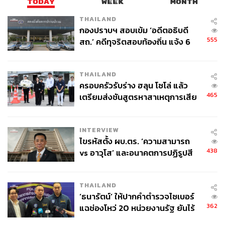
TODAY
WEEK
MONTH
THAILAND
กองปราบฯ สอบเข้ม ‘อดีตอธิบดี
555
สถ.’ คดีทุจริตสอบท้องถิ่น แจ้ง 6
ข้อหาหนัก จ่อชง ป.ป.ช. 12 ส.ค. นี้
THAILAND
ครอบครัวรับร่าง ฮลุน โซโล่ แล้ว
465
เตรียมส่งชันสูตรหาสาเหตุการเสีย
ชีวิต
INTERVIEW
ไขรหัสตั้ง ผบ.ตร. ‘ความสามารถ
438
vs อาวุโส’ และอนาคตการปฏิรูปสี
กากี กับ พล.ต.อ. เอก อังสนานนท์
THAILAND
‘ธนารัตน์’ ให้ปากคำตำรวจไซเบอร์
362
แฉช่องโหว่ 20 หน่วยงานรัฐ ยันไร้
นัยทางการเมือง