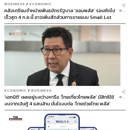
BUSINESS
/
ECONOMIC
คลังเตรียมจำหน่ายพันธบัตรรัฐบาล ‘ออมพลัส’ รอบถัดไป
...
เร็วสุด 4 ก.ย.นี้ อาจเพิ่มสัดส่วนการขายแบบ Small Lot
First มากขึ้น
ECONOMIC
/
BUSINESS
‘เอกนิติ’ เผยอยู่ระหว่างหารือ ‘ไทยเที่ยวไทยพลัส’ มีสิทธิใช้
...
งบจากเงินกู้ 4 แสนล้าน มั่นใจงบต่อ ‘ไทยช่วยไทย พลัส’
เฟส 2 มีเพียงพอ