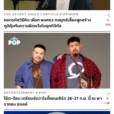
ABOUT THE AUTHOR
THE SECRET SAUCE | ARTICLE
/
OPINION
ถอดรหัสวิธีคิด เผือก พงศธร กลยุทธ์เลี้ยงลูกสร้าง
สุพัฒน์ ศิวะพรพันธ์
158
ภูมิคุ้มกันความผิดหวังในยุคดิจิทัล
Content Creator ผู้หลงใหลในทุกศาสตร์และ
วัฒนธรรมของประเทศญี่ปุ่น
ENTERTAINMENT
/
POP
โอ๊ต-ป๊อบ เตรียมจัดวาไรตี้คอนเสิร์ต 26-27 ก.ย. นี้ ณ พา
1.4K
รากอน ฮอลล์