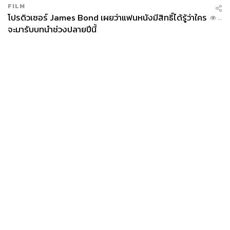
FILM
โปรดิวเซอร์ James Bond เผยว่าแฟนหนังมีสิทธิ์ได้รู้ว่าใคร
...
จะมารับบทนำช่วงปลายปีนี้
News
Wealth
Pop
Podcast
Video
Now
Opinion
Careers
Events
Privacy
About
Contact
Policy
FOR
ADVERTISING
MEMBERSHIP