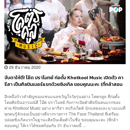
29 ธันวาคม 2020
จับตาให้ดี! โอ๊ต ปราโมทย์ ก่อตั้ง Khotkool Music เปิดตัว คา
รีสา เป็นศิลปินเบอร์แรกด้วยซิงเกิล ขอบคุณนะคะ (ที่กล้าสอน
หนู)
อีกหนึ่งก้าวสำคัญของแชนแนลขวัญใจวัยรุ่นอย่าง โคตรคูล ที่ก่อตั้ง
โดยศิลปินอารมณ์ดี โอ๊ต ปราโมทย์ กับการเปิดตัวศิลปินคนแรกของ
ค่าย Khotkool Music อย่าง คารีสา สปริงเก็ตต์ นักแสดงและนางแบบที่
ทุกคนรู้จักเธอเป็นอย่างดีจากรายการ The Face Thailand ที่เตรียม
ปล่อยซิงเกิลแรกในฐานะศิลปินเต็มตัวในชื่อ ขอบคุณนะคะ (ที่กล้า
สอนหนู) ให้เราได้ชมพร้อมกัน 31 ธันวาคมนี้ ...