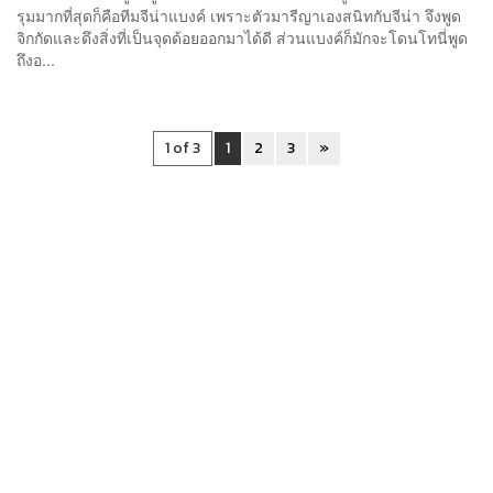
รุมมากที่สุดก็คือทีมจีน่าแบงค์ เพราะตัวมารีญาเองสนิทกับจีน่า จึงพูด
จิกกัดและดึงสิ่งที่เป็นจุดด้อยออกมาได้ดี ส่วนแบงค์ก็มักจะโดนโทนี่พูด
ถึงอ...
1 of 3
1
2
3
»