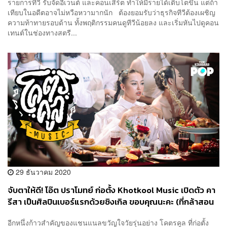
รายการทีวี รับจัดอีเวนต์ และคอนเสิร์ต ทำให้มีรายได้เติบโตขึ้น แต่ถ้า
เทียบในอดีตอาจไม่หวือหวามากนัก ต้องยอมรับว่าธุรกิจทีวีต้องเผชิญ
ความท้าทายรอบด้าน ทั้งพฤติกรรมคนดูทีวีน้อยลง และเริ่มหันไปดูคอน
เทนต์ในช่องทางสตรี...
29 ธันวาคม 2020
จับตาให้ดี! โอ๊ต ปราโมทย์ ก่อตั้ง Khotkool Music เปิดตัว คา
รีสา เป็นศิลปินเบอร์แรกด้วยซิงเกิล ขอบคุณนะคะ (ที่กล้าสอน
หนู)
อีกหนึ่งก้าวสำคัญของแชนแนลขวัญใจวัยรุ่นอย่าง โคตรคูล ที่ก่อตั้ง