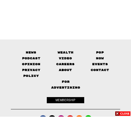
News
Wealth
Pop
Podcast
Video
Now
Opinion
Careers
Events
Privacy
About
Contact
Policy
FOR
ADVERTISING
MEMBERSHIP
© 2017-
2026
The Standard. All rights reserved.