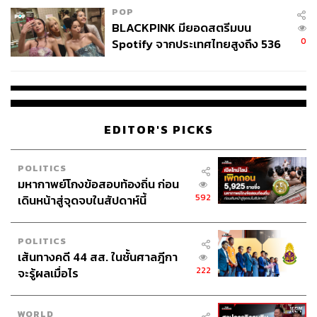
ต้องโขกสับกันจนถึงที่สุดก่อน
POP
BLACKPINK มียอดสตรีมบน
0
Spotify จากประเทศไทยสูงถึง 536
กรณีของซานโชก็เช่นกัน แหล่งข่าวใกล้ชิดฝั่งดอร์ทมุนด์ยัง
ล้านครั้ง ตลอด 10 ปีที่ผ่านมา
เชื่อว่าหากซานโชต้องการจะย้ายออกจากทีมจริงเหมือนที่
เคยตั้งใจเอาไว้ในช่วงของต้นฤดูกาลที่แล้ว ซึ่งเป็นช่วงที่
ประสบปัญหาอย่างหนักในทีมชนิดที่ต้องการจะย้ายออกจาก
ทีมให้รู้แล้วรู้รอดไปเลย
EDITOR'S PICKS
เช่นนั้นเขาก็ต้องแสดงออกให้รู้ว่าไม่ต้องการอยู่กับสโมสร
แล้ว ซึ่งเรื่องเหล่านี้ไม่ใช่เรื่องแปลกสำหรับดอร์ทมุนด์ เพราะ
POLITICS
พวกเขาเสียสตาร์อย่าง มาริโอ เกิตเซ หรือ โรเบิร์ต เลว
มหากาพย์โกงข้อสอบท้องถิ่น ก่อน
านดอฟสกี มาด้วยสตอรีที่คล้ายกัน
592
เดินหน้าสู่จุดจบในสัปดาห์นี้
อย่างไรก็ดี ดูเหมือนว่าซานโชและตัวแทนจะยังไม่กล้าที่จะ
POLITICS
‘หัก’ กับสโมสรขนาดนั้น เพราะมีความสัมพันธ์ที่ดีต่อกันอยู่
เส้นทางคดี 44 สส. ในชั้นศาลฎีกา
แต่เดิมมา ในฐานะที่เป็นสโมสรที่ให้โอกาสและชุบเลี้ยงจน
222
จะรู้ผลเมื่อไร
กลายเป็นสตาร์ระดับชั้นนำของวงการ
WORLD