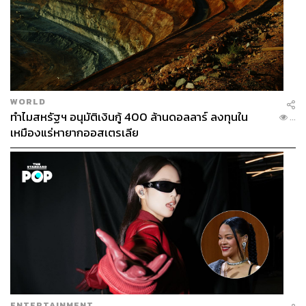
Photo:
https://thestandard.co/jadon-sancho-manchester-un
ited/
จาดอน ซานโช หนึ่งในนักเตะพรสวรรค์ที่ได้รับการยกย่องว่า
เก่งที่สุดคนหนึ่งของยุคสมัย
WORLD
ตกลงค่าตัว 120 ล้านยูโรแพงไปหรือไม่
ทำไมสหรัฐฯ อนุมัติเงินกู้ 400 ล้านดอลลาร์ ลงทุนใน
...
อีกเรื่องหนึ่งที่น่าสนใจคือ การที่ดอร์ทมุนด์ตั้งราคาซานโช
เหมืองแร่หายากออสเตรเลีย
เอาไว้ที่ 120 ล้านยูโรนั้นเป็นค่าตัวที่แพงเกินจริงหรือไม่?
เพราะหากย้อนกลับไปเมื่อ 3 ปีที่แล้ว พวกเขาได้ตัวดาวเตะ
รายนี้มาจากแมนเชสเตอร์ ซิตี้ด้วยค่าตัวเพียง 7.2 ล้านปอนด์
เท่านั้น
แต่หากคิดถึงการที่ดอร์ทมุนด์เคยขายเดมเบเลให้กับบาร์เซ
โลนาได้ถึง 105 ล้านยูโร พร้อมกับออปชันอีก 42 ล้านยูโร
หรือลิเวอร์พูลขายคูตินโญให้กับบาร์ซาในราคา 160 ล้าน
ยูโรแล้วจะรู้สึกว่าค่าตัว 120 ล้านยูโรนั้นดูจะไม่ใช่เรื่องที่แพง
ENTERTAINMENT