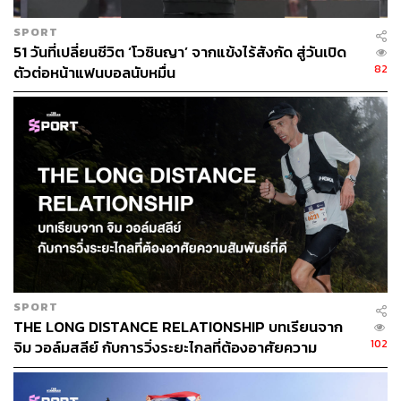
ส่วนต่างระหว่างราคาที่คนซื้ออยากซื้อ กับคนขายอยากได้อยู่
อีกราว 10 ล้านปอนด์
SPORT
51 วันที่เปลี่ยนชีวิต ‘โวซินญา’ จากแข้งไร้สังกัด สู่วันเปิด
82
เป็น 10 ล้านปอนด์ที่แบ่งแยกระหว่างการซื้อหรือไม่ซื้อ ไม่
ตัวต่อหน้าแฟนบอลนับหมื่น
ต่างอะไรจากเราที่ยืนอยู่หน้าร้านค้าแล้วลังเลว่าจะซื้อดีไม่ซื้อ
ดี
อย่างไรก็ดี จากความรู้สึกที่เกิดขึ้นหลังจากที่ดอร์ทมุนด์ยืน
กรานเด็ดขาดว่าจะไม่ปล่อยซานโช ทางด้านแมนเชสเตอร์
ยูไนเต็ดเองย่อมรู้สึกอะไรอยู่ไม่น้อย
โดยเฉพาะกับความกังวลในเรื่องของศักยภาพทีมที่จะแข่งขัน
กับคู่ต่อสู้ในฤดูกาลหน้า และโอกาสที่อาจเสียไปเปล่าๆ เป็น
เวลา 1 ปีหากไม่ได้นักเตะระดับเพชรยอดมงกุฎรายนี้มาร่วม
ทีม
SPORT
THE LONG DISTANCE RELATIONSHIP บทเรียนจาก
102
จิม วอล์มสลีย์ กับการวิ่งระยะไกลที่ต้องอาศัยความ
เพราะหากปล่อยไปถึงปีหน้า คราวนี้พวกเขาอาจไม่ใช่ทีม
สัมพันธ์ที่ดี
เดียวที่อยากได้สตาร์จอมเลื้อยรายนี้แล้วก็เป็นได้