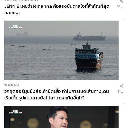
เกินไป
JENNIE เผยว่า Rihanna คือแรงบันดาลใจที่สำคัญที่สุด
...
ของเธอ
และยิ่งหากเทียบตามการประเมินโดย The Football
Observatory ซึ่งเป็นสถาบันที่น่าเชื่อถือได้ มีการประเมิน
ค่าตัวของซานโชเอาไว้สูงถึง 162 ล้านปอนด์
โดยวิธีการคำนวณนั้นมาจากปัจจัยหลายอย่าง อาทิ สถานะ
ของสัญญา, อายุ, ระดับการเล่นในทีมชาติ และอื่นๆ
ขณะที่เว็บไซต์
transfermarkt.co.uk
เจ้าดังที่ใช้เป็นฐานข้อมูล
ของวงการฟุตบอล ได้ประเมินค่าตัวของซานโชเอาไว้ไม่มาก
เท่านั้น แต่ก็ได้ใกล้เคียงกับที่ดอร์ทมุนด์ตั้งคือ 105 ล้านปอนด์
WORLD
ดังนั้นในข้อนี้จึงน่าจะชัดเจนว่าราคาที่ทีมเสือเหลืองตั้งนั้นไม่
วิกฤตฮอร์มุซยังส่อเค้ายืดเยื้อ ทำไมการเปิดเส้นทางเดิน
...
ได้เกินจากความเป็นจริงแต่อย่างใด และไม่มีความจำเป็นใดๆ
เรือเต็มรูปแบบอาจยังไม่สามารถเกิดขึ้นได้
ที่พวกเขาจะต้องเห็นอกเห็นใจทีมอื่นลดราคาลงมาในยามนี้
เพราะสโมสรก็ไม่ได้เดือดร้อนหนักถึงขั้นต้องขายนักเตะกิน
โดยสรุปแล้วแม้ว่าจุดยืนของดอร์ทมุนด์จะเข้มแข็ง แต่ยังมี