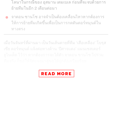
โลนาในกรณีของ อุสมาน เดมเบเล ก่อนที่จะจบด้วยการ
ย้ายทีมในอีก 2 เดือนต่อมา
จาดอน ซานโช อาจจำเป็นต้องเคลื่อนไหวหากต้องการ
ให้การย้ายทีมเกิดขึ้นเพื่อเป็นการกดดันดอร์ทมุนด์ใน
ทางตรง
เมื่อวันจันทร์ที่ผ่านมา เป็นวันเส้นตายที่ทีม ‘เสือเหลือง’ โบรุส
เซีย ดอร์ทมุนด์ แจ้งต่อทางด้าน ‘ปีศาจแดง’ แมนเชสเตอร์
ยูไนเต็ด ไว้ว่า หากต้องการจะได้ตัว จาดอน ซานโช ไปร่วม
ทีมจริง ก็ขอให้จัดแจงมาสู่ขอให้ถูกต้องเรียบร้อย
เพียงแต่ปัญหาคือ ทางด้านแมนเชสเตอร์ ยูไนเต็ดไม่สามารถ
READ MORE
จะทำใจเพื่อจ่ายเงินสินสอดที่ดอร์ทมุนด์เรียกร้องไว้ที่ 120
ล้านยูโรได้ สุดท้ายจึงนำไปสู่การที่ มิชาเอล ซอร์ค ผู้อำนวย
การสโมสรของทีมดังบุนเดสลีกา ได้ออกมาประกาศอย่าง
ชัดเจนออกสื่อว่า สตาร์วัย 20 ปีจะไม่จากทีมไปไหน
“เราวางแผนโดยมี จาดอน ซานโช อยู่ในทีมของเราใน