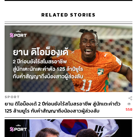
season, the decision is final. I think that
answers all our questions.”
pic.twitter.co
RELATED STORIES
m/Dy6PwEK3io
— Borussia Dortmund
(@BlackYellow)
August 10, 2020
ตราบใดที่ตลาดยังเปิด ความหวังยังคงอยู่
ถึงแม้ว่า ซอร์ค ผู้ที่ทำหน้าที่ในการเจรจาซื้อหาผู้เล่นจะ
ประกาศชัดเจนแจ่มแจ้งขนาดนั้น แต่นั่นก็ไม่ได้หมายความ
ว่าแมนเชสเตอร์ ยูไนเต็ดจะไม่เหลือความหวังเลย
SPORT
ในทางตรงกันข้าม ทีมปีศาจแดงยังมีโอกาสอยู่ เพียงแต่พวก
ยาน ดิโอม็องเด้ 2 ปีก่อนยังไร้สโมสรอาชีพ สู่นักเตะค่าตัว
เขาต้องยอมรับในเงื่อนไขที่ดอร์ทมุนด์ตั้งเท่านั้น นั่นคือการ
558
125 ล้านยูโร กับคำสัญญาถึงน้องสาวผู้ล่วงลับ
จ่ายเงิน 120 ล้านยูโร
ปัญหาอยู่ที่แมนเชสเตอร์ ยูไนเต็ดเองมองว่าการจ่ายเงิน