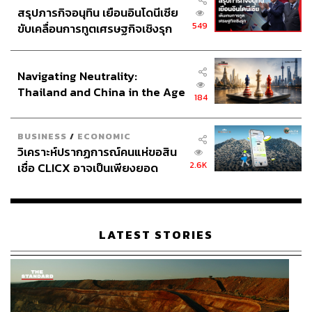
นั่นทำให้เราเห็นซานโช กลับไปรายงานตัวด้วยสีหน้าที่ยิ้ม
สรุปภารกิจอนุทิน เยือนอินโดนีเซีย
แย้มเมื่อวันจันทร์ที่ผ่านมา
549
ขับเคลื่อนการทูตเศรษฐกิจเชิงรุก
ประกาศหุ้นส่วนยุทธศาสตร์ไทย –
แต่ไม่มีใครรู้ว่าเมื่อเวลาผ่านไป นักเตะรายนี้จะเกิดเปลี่ยนใจ
อินโดนีเซีย
ทำใจได้ และกล้าที่จะกดดันเพื่อขอโอกาสในการย้ายทีมหรือ
Navigating Neutrality:
ไม่
Thailand and China in the Age
184
of a New Global Order
ไพ่ตายอย่างการขอขึ้นบัญชีย้ายทีมยังคงอยู่ในมือ อยู่ที่ว่า
กล้าพอไหม
BUSINESS
/
ECONOMIC
วิเคราะห์ปรากฏการณ์คนแห่ขอสิน
2.6K
เชื่อ CLICX อาจเป็นเพียงยอด
ภูเขาน้ำแข็ง ของปัญหาหนี้ครัว
เรือนไทยที่ถูกซุกไว้
LATEST STORIES