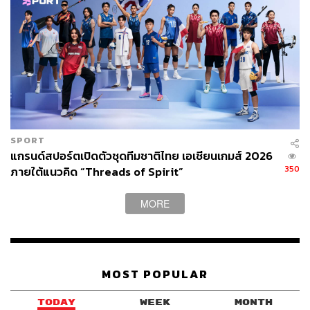
ดังนั้นนับจากวันนี้ไปยังมีเวลาอีกเกือบ 2 เดือนกว่าตลาดซื้อ
ขายจะปิดตัวลงในวันที่ 5 ตุลาคมนี้ และนั่นคือความหวังที่ยัง
เหลืออยู่
เพราะในอดีตดอร์ทมุนด์ก็เคยกลับลำมาแล้วในกรณีของ อุ
สมาน เดมเบเล ที่ซอร์คก็เคยประกาศว่ามีสัญญากับทีม
ยาวนานถึงปี 2021 และจะไม่มีการเจรจากับบาร์เซโลนาอีก
SPORT
แต่อีก 2 เดือนต่อมา ดอร์ทมุนด์ก็ขายเดมเบเลให้บาร์เซโลนา
แกรนด์สปอร์ตเปิดตัวชุดทีมชาติไทย เอเชียนเกมส์ 2026
ด้วยค่าตัวเป็นสถิติของสโมสร
350
ภายใต้แนวคิด “Threads of Spirit”
อย่างไรก็ดี หากจะให้การย้ายทีมเกิดได้และไวขึ้น มันก็อาจ
MORE
จะขึ้นอยู่กับความร่วมมือพิเศษด้วย
MOST POPULAR
TODAY
WEEK
MONTH