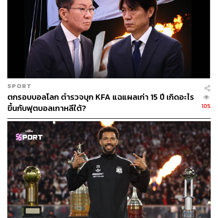
จำนวนนี้ในสถานการณ์ของโลกเวลานี้เป็นเรื่องที่ไม่เหมาะ
สม
พูดง่ายๆ คือในยุคโควิด-19 แบบนี้ทุกคนก็ควรจะใช้จ่ายอย่าง
มีสติ ซึ่งสำหรับนักเตะอย่างซานโช แม้จะเก่งจริง แต่การที่
สโมสรจะจ่ายเงินในระดับนั้นเป็นเรื่องที่ฝ่ายบริหารเองก็คิด
หนัก เพราะอย่าลืมว่าสโมสรเองก็ขาดรายได้ไปมหาศาลจาก
วิกฤตโรคระบาดที่ไม่มีใครรู้ว่ามันจะจบลงเมื่อไร
SPORT
ตกรอบบอลโลก ตำรวจบุก KFA แฉแผลเก่า 15 ปี เกิดอะไร
ความจริงก็ไม่เฉพาะกับแมนเชสเตอร์​ ยูไนเต็ด เกือบทุก
105
ขึ้นกับฟุตบอลเกาหลีใต้?
สโมสรเองก็ต้องรัดเข็มขัดทั้งสิ้น ขนาดลิเวอร์พูลที่ได้เงิน
รางวัลจากการได้แชมป์พรีเมียร์ลีกมากถึง 175 ล้านปอนด์ ก็
ยังล้มเลิกแผนการคว้าตัว ติโม แวร์เนอร์ และเสริมทัพด้วย
แบ็กซ้ายเกรดรองที่มีค่าตัวเพียง 11.75 ล้านปอนด์อย่าง คอส
ตาส ซิมิคาส
สิ่งที่อดีตแชมป์ลีก 20 สมัยพยายามอย่างดีที่สุดแล้วคือ การ
ปรับโครงสร้างของการชำระเงิน โดยตามรายงานข่าวมีการ
แบ่งชำระออกเป็น 3 งวด ซึ่งไม่ใช่ปัญหา แต่ปัญหาคือยังมี