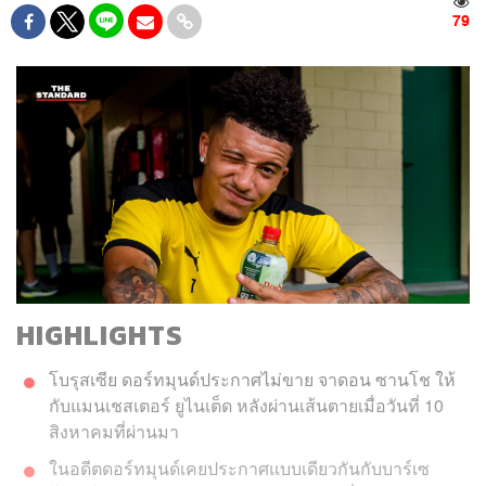
79
HIGHLIGHTS
โบรุสเซีย ดอร์ทมุนด์ประกาศไม่ขาย จาดอน ซานโช ให้
กับแมนเชสเตอร์ ยูไนเต็ด หลังผ่านเส้นตายเมื่อวันที่ 10
สิงหาคมที่ผ่านมา
ในอดีตดอร์ทมุนด์เคยประกาศแบบเดียวกันกับบาร์เซ