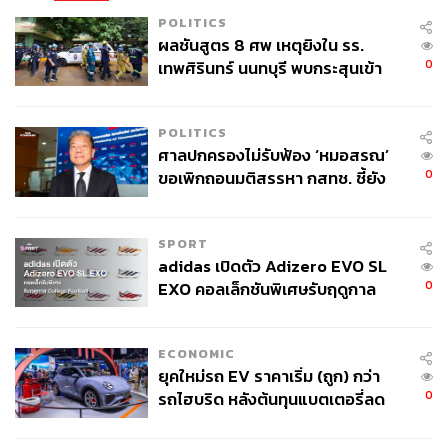
POLITICS
ผลชันสูตร 8 ศพ เหตุยิงใน รร.
0
เทพศิรินทร์ นนทบุรี พบกระสุนเข้า
จุดสำคัญ ‘ศีรษะ-หน้าอก’ ครูถูกยิง
4 นัด จากระยะไกล
POLITICS
ศาลปกครองไม่รับฟ้อง ‘หมอสรณ’
Photo:
https://thestandard.co/philippe-coutinho/
0
ขอเพิกถอนมติสรรหา กสทช. ชี้ยัง
บางครั้งถึงสโมสรไม่อยากขาย แต่ถ้านักเตะอยากย้ายก็
ไม่ใช่ผู้เดือดร้อนเสียหาย
สามารถกดดันจนสำเร็จได้เหมือนรายของคูตินโญ
SPORT
adidas เปิดตัว Adizero EVO SL
กล้าขอก็กล้าให้
0
EXO คอลเล็กชันพิเศษรับฤดูกาล
ในทางฟุตบอลแล้ว หากสโมสรมีทีท่าไม่ต้องการที่จะปล่อย
College Football
นักเตะออกไป ทางเดียวที่จะทำให้เกิดการย้ายทีมได้คือการที่
นักเตะเองต้องแสดงออกอย่างชัดเจนว่าต้องการที่จะย้ายทีม
ECONOMIC
ยุคใหม่รถ EV ราคาเริ่ม (ถูก) กว่า
เหมือนตัวอย่างของ หลุยส์ ซัวเรซ หรือ ฟิลิปป์ คูตินโญ ที่คน
0
รถไฮบริด หลังต้นทุนแบตเตอรี่ลด
หนึ่งก็งอแง อีกคนก็เจ็บหลัง สุดท้ายลิเวอร์พูลก็ไม่รู้จะทำ
ลง - จีนแห่บุกตลาดเกิดใหม่
อย่างไร นอกจากการยอมปล่อยตัวออกไปจากทีม เพียงแต่ก็