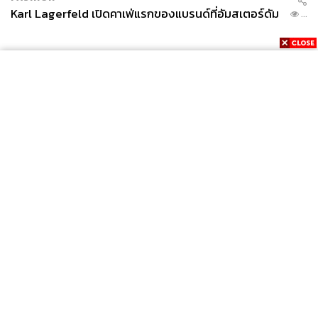
Karl Lagerfeld เปิดคาเฟ่แรกของแบรนด์ที่อัมสเตอร์ดัม
s/man-utd-transfer-news-jadon-sancho-latest-dortmu
...
nd-michael-zorc-a9663406.html
TAGS:
กีฬาฟุตบอล
นักกีฬา
Jadon Sancho
News
Wealth
Pop
Podcast
Video
Now
79
Opinion
Careers
Events
Privacy
About
Contact
Policy
FOR
ABOUT THE AUTHOR
ADVERTISING
เมธา พันธุ์วราทร
MEMBERSHIP
เจ้าของนามปากกา ‘ลูกแม่กิ่ง’ คอลัมนิสต์ที่เล่า
เรื่องกีฬาให้คนนำไปปรับใช้ในชีวิต ซึ่งจะ
ทำให้ได้รับแรงบันดาลใจจากกีฬาที่คุณชื่น