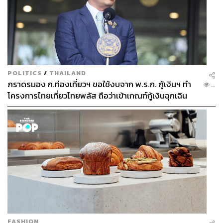
โอกาสที่ ‘มหากาพย์’ เรื่องนี้จะดำเนินไปต่อ และมีความรู้สึก
ว่ามันไม่ใช่จุดจบ แต่เป็นแค่จุดเริ่มต้นของเรื่องราวเท่านั้น
หรือหากมันจะจบจริง แมนเชสเตอร์ ยูไนเต็ดก็ยังมีเป้าหมาย
อื่นอย่าง คิงสลีย์ โกม็อง หรือตัวของเดมเบเลเองอยู่ในข่ายที่
น่าสนใจ
POLITICS
/
THAILAND
ภราดรมอง ก.ท่องเที่ยวฯ ขอใช้งบจาก พ.ร.ก. กู้เงินฯ ทำ
...
แต่จะให้ดีที่สุดก็ควรจะพยายามเพื่อให้ได้ตัวซานโชเท่านั้น
โครงการไทยเที่ยวไทยพลัส ถือว่าเข้าเกณฑ์กู้เงินฉุกเฉิน
พิสูจน์อักษร: พรนภัส ชำนาญค้า
อ้างอิง:
https://www.skysports.com/football/news/11095/1204
6603/jadon-sancho-manchester-united-not-giving-up
-on-transfer-despite-borussia-dortmund-stance
https://www.independent.co.uk/sport/football/premier-
league/jadon-sancho-manchester-united-transfer-ne
ws-dortmund-latest-today-a9662726.html
https://www.independent.co.uk/sport/football/transfer
FASHION