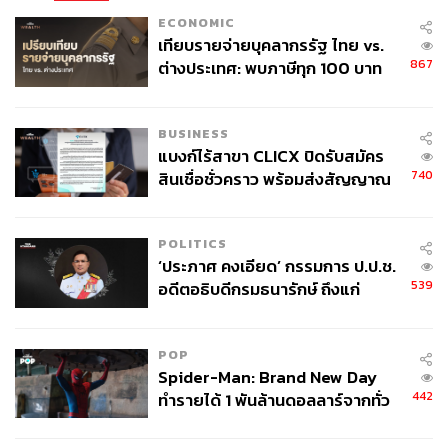
Boy เป็นพระเอกให้กับทีมหาเงินได้อย่างสบายๆ เผลอๆ ยอด
ECONOMIC
สั่งจองเสื้อก็อาจจะช่วยหักกลบลบหนี้ได้มากพอสมควรแล้ว
เทียบรายจ่ายบุคลากรรัฐ ไทย vs.
(เหมือนที่ยูเวนตุสแทบจะถอนทุนคืนได้ทันทีจากการจำหน่าย
867
ต่างประเทศ: พบภาษีทุก 100 บาท
เสื้อ คริสเตียโน โรนัลโด)
ของคนไทยใช้ไปกับข้าราชการเฉียด
40 บาท
และด้วยความที่อายุยังน้อย นั่นหมายถึงทีมยังมีโอกาสที่จะ
BUSINESS
ขายทำกำไรในอนาคต หรืออย่างน้อยก็ขาดทุนได้ยากมาก
แบงก์ไร้สาขา CLICX ปิดรับสมัคร
740
สินเชื่อชั่วคราว พร้อมส่งสัญญาณ
และจุดนี้คือสิ่งที่ชัดเจนว่าการลงทุนกับซานโชนั้นแตกต่าง
เตือนกลุ่มกู้เงินผิดวัตถุประสงค์-ให้
จากการลงทุนกับ อเล็กซิส ซานเชซ อย่างสิ้นเชิง
ข้อมูลเท็จ เตรียมดำเนินคดีเด็ดขาด
POLITICS
พูดถึงตรงนี้ก็มีข่าวดีอีกอย่าง คือการที่แมนฯ ยูไนเต็ดใกล้จะ
‘ประภาศ คงเอียด’ กรรมการ ป.ป.ช.
ปล่อยตัวดาวเตะชิลีซึ่งเป็นปัญหาคาราคาซังของทีม เพราะ
539
อดีตอธิบดีกรมธนารักษ์ ถึงแก่
รับค่าเหนื่อยสูงที่สุดถึง 390,000 ปอนด์ต่อสัปดาห์จนยากที่จะ
อนิจกรรม
โละไปให้คนอื่น
POP
งานนี้แม้ว่าอินเตอร์ มิลานอาจจะไม่ยอมจ่ายค่าตัวให้แม้แต่
Spider-Man: Brand New Day
แดงเดียว แต่การที่รับอเล็กซิสไปดูแลเต็มๆ ก็ถือเป็นการแบ่ง
442
ทำรายได้ 1 พันล้านดอลลาร์จากทั่ว
เบาภาระได้มากแล้ว และทำให้ทีมมีโอกาสที่จะขยับได้มาก
โลกภายใน 6 วัน
ขึ้นในตลาดนักเตะฤดูร้อนนี้