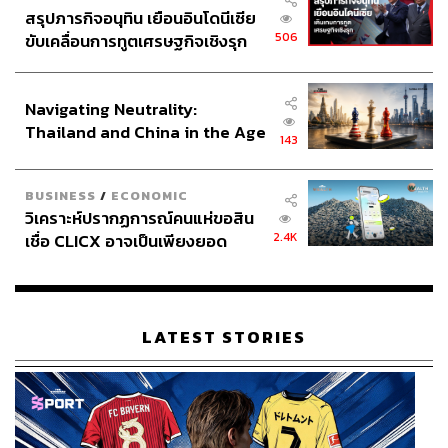
สรุปภารกิจอนุทิน เยือนอินโดนีเซีย
พิสูจน์อักษร: ลักษณ์นารา พักตร์เพียงจันทร์
506
ขับเคลื่อนการทูตเศรษฐกิจเชิงรุก
อ้างอิง:
ประกาศหุ้นส่วนยุทธศาสตร์ไทย –
www.theguardian.com/football/2020/aug/04/manche
อินโดนีเซีย
ster-united-close-to-deal-with-borussia-dortmund-afte
Navigating Neutrality:
r-jadon-sancho-agrees-personal-terms
Thailand and China in the Age
143
www.skysports.com/football/news/12691/12041587/j
of a New Global Order
adon-sancho-manchester-united-close-to-agreeing-p
ersonal-terms-on-five-year-deal
BUSINESS
/
ECONOMIC
วิเคราะห์ปรากฏการณ์คนแห่ขอสิน
2.4K
เชื่อ CLICX อาจเป็นเพียงยอด
FYI
ภูเขาน้ำแข็ง ของปัญหาหนี้ครัว
หากดีลนี้ลุล่วงจริง ทีมที่จะได้ผลประโยชน์ทาง
เรือนไทยที่ถูกซุกไว้
อ้อมด้วยคือแมนเชสเตอร์ ซิตี้ ที่จะได้เงินส่วนแบ่ง
จากการย้ายทีมครั้งนี้ถึง 15 ล้านปอนด์
LATEST STORIES
TAGS:
กีฬาฟุตบอล
Manchester United
Jadon Sancho