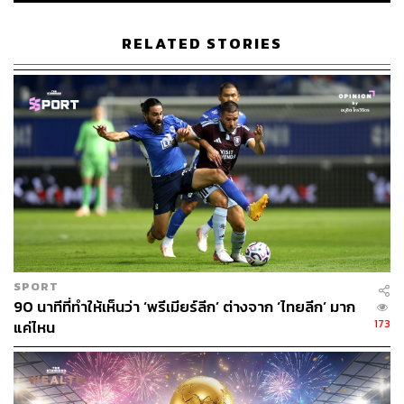
ไม่ได้ใกล้เคียงที่จะตกลงกันได้ตามกระแสข่าวที่เกิดขึ้นแต่
อย่างใด
ทั้งในเรื่องของค่าตัวที่แมนฯ ยูไนเต็ดเช่ือว่าเป็น
RELATED STORIES
ค่าตัวที่สูงเกินไปสำหรับสถานการณ์นี้ เช่นกันกับค่าเหนื่อยที่
สโมสรมีบทเรียนไม่น้อยจากการให้ค่าเหนื่อยมหาศาลกับ อ
เล็กซิส ซานเชซ
สิ่งที่จะเกิดขึ้นหลังจากนี้ตามรายงานข่าวของ BBC คือการ
เจรจาที่ตึงเครียด โดยทางแมนฯ ยูไนเต็ดมีจุดยืนที่ต้องการให้
ดอร์ทมุนด์ลดค่าตัวลง ขณะที่ทีมดังบุนเดสลีกาก็ต้องการจะ
ได้ค่าตัวตามที่ได้แจ้งไปเท่านั้น ซึ่งหากไม่สามารถหาตรง
กลางร่วมกันได้ทันเวลาการย้ายทีมจะไม่เกิดขึ้น
แมนฯ ยูไนเต็ดยังมีเป้าหมายสำรองอย่าง คิงสลีย์ โกม็อง ปีก
ดาวเด่นของบาเยิร์น มิวนิก ที่มีข่าวให้ความสนใจอยู่เนืองๆ
SPORT
90 นาทีที่ทำให้เห็นว่า ‘พรีเมียร์ลีก’ ต่างจาก ‘ไทยลีก’ มาก
173
แค่ไหน
ดังนั้น การเจรจาจะออกมาหน้าไหนยังเป็นสิ่งที่ต้องติดตามกัน
อย่างใกล้ชิด
เหตุผลที่ผีแดงควรทุ่มเพื่อซานโช