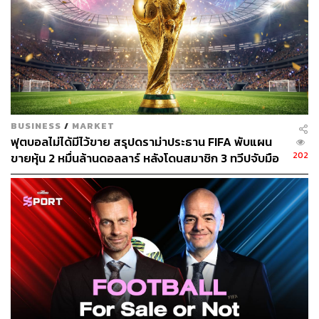
ไม่ว่าจะต่อรองค่าตัวได้แค่ไหน แต่ความเป็นไปได้คือการที่
แมนฯ ยูไนเต็ดจะต้องจ่ายเงินมหาศาลในสถานการณ์โรค
ระบาดที่ทุกสโมสรได้รับผลกระทบอย่างรุนแรง
แต่ดูเหมือนว่ามันเป็นจำนวนเงินที่อาจคุ้มค่าสำหรับการเดิม
พันครั้งใหญ่
BUSINESS
/
MARKET
ฟุตบอลไม่ได้มีไว้ขาย สรุปดราม่าประธาน FIFA พับแผน
เป้าหมายของยูไนเต็ดอยู่ที่การกลับมาทวงความยิ่งใหญ่ใน
202
ขายหุ้น 2 หมื่นล้านดอลลาร์ หลังโดนสมาชิก 3 ทวีปจับมือ
วงการฟุตบอลอังกฤษคืนอีกครั้ง ซึ่งซานโชจะเป็นหนึ่งใน
คว่ำบาตร
กำลังสำคัญของทีมร่วมกับอองโตนี มาร์กซิยาล, มาร์คัส
แรชฟอร์ด
รวมถึง
ไอ้หนูมหัศจรรย์ เมสัน กรีนวูด ที่แจ้งเกิดได้
อย่างสวยงามในฤดูกาลที่ผ่านมา
โดยที่ดาวเตะวัย 20 ปีเองก็ดูเหมือนจะเชื่อใน ‘โปรเจกต์’ การ
ชุบชีวิตปีศาจแดงที่กำลังเป็นไปในทิศทางที่ถูกต้องอีกครั้ง
แม้ว่า โอเล กุนนาร์ โซลชาร์ จะใช้เวลาไม่น้อย และเกือบที่
จะหมดเวลาในการคุมทีมอยู่แล้วด้วยซ้ำ