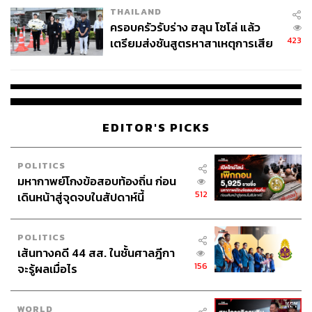
THAILAND
ครอบครัวรับร่าง ฮลุน โซโล่ แล้ว
การลงทุนกับ จาดอน ซานโช ยังเป็นการสร้างความเชื่อมั่น
423
เตรียมส่งชันสูตรหาสาเหตุการเสีย
ให้แมนฯ ยูไนเต็ดสูงยิ่งขึ้นไปอีก หลังจากที่ทีมกำลังกลับมาอยู่
ชีวิต
ในร่องในรอยจนยึดอันดับ 3 ของพรีเมียร์ลีกมาครองได้อย่าง
เหลือเชื่อ ทั้งๆ ที่ถูกมองว่าจะจบได้แค่ Top 6 ตลอดทั้งฤดูกาล
ชื่อเสียงที่เคยเป็นชื่อเสียของ เอ็ด วูดเวิร์ด และทีมบริหารก็จะ
EDITOR'S PICKS
กลับมาได้รับการชื่นชมอีกครั้ง
เรียกได้ว่าดีลของ จาดอน ซานโช นั้นดูแล้วได้มากกว่าเสีย
POLITICS
แต่ถ้าแมนฯ ยูไนเต็ดไม่อยากจะเสีย (เงิน) ขึ้นมา คนที่อาจจะ
มหากาพย์โกงข้อสอบท้องถิ่น ก่อน
512
เสีย (ใจ) มากที่สุดคือตัวของซานโชเองที่ต้องทนอยู่กับดอร์
เดินหน้าสู่จุดจบในสัปดาห์นี้
ทมุนด์ต่อไปอีกปี
POLITICS
มหากาพย์การย้ายทีมครั้งนี้คาดว่าจะไม่ยืดเยื้อมากนัก แต่จะ
เส้นทางคดี 44 สส. ในชั้นศาลฎีกา
มีบทสรุปอย่างไร จะมีข่าวดีจากทาง Fabrizio Romano ใน
156
จะรู้ผลเมื่อไร
เร็วๆ นี้หรือไม่ ต้องคอยติดตามกัน
WORLD