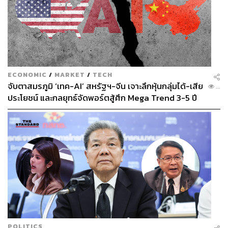
ECONOMIC
/
MARKET
/
TECH
จับตาสมรภูมิ ‘เทค-AI’ สหรัฐฯ-จีน เจาะลึกหุ้นกลุ่มได้-เสีย
...
ประโยชน์ และกลยุทธ์จัดพอร์ตสู้ศึก Mega Trend 3-5 ปี
ข้างหน้า
POLITICS