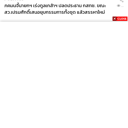
ภคมนจี้นายกฯ เร่งทูลเกล้าฯ ปลดประธาน กสทช. ขณะ
...
สว.เปรมศักดิ์เสนอยุบกรรมการทั้งชุด แล้วสรรหาใหม่
News
Wealth
Pop
Podcast
Video
Now
Opinion
Careers
Events
Privacy
About
Contact
Policy
FOR
ADVERTISING
MEMBERSHIP