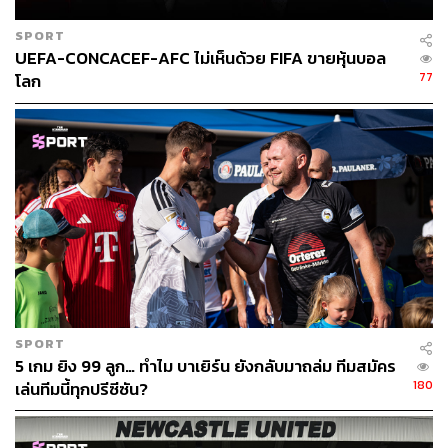
เรื่องนี้ก็ไม่ผิดอะไรเพราะเวลานี้แมนฯ ยูไนเต็ด เป็นหนึ่งในทีม
SPORT
ที่น่าตื่นเต้นและน่าจับตามองมากที่สุดของพรีเมียร์ลีก หลัง
UEFA-CONCACEF-AFC ไม่เห็นด้วย FIFA ขายหุ้นบอล
จากที่ทีมกลับมาทำผลงานได้อย่างร้อนแรงในช่วงครึ่งฤดูกาล
77
โลก
หลัง
แม้จะเคยมีข่าวกับลิเวอร์พูล แต่ในเมื่อแชมป์พรีเมียร์ลีกไม่มี
แนวคิดที่จะทุ่มเงินมหาศาลเพื่อคว้าตัวนักเตะในระดับนี้มา
ร่วมทีม ก็ไม่มีเหตุผลอะไรที่จะต้องรอ และแมนฯ ยูไนเต็ดเอง
ก็ไม่ใช่ทีมไก่กา ถึงจะตกต่ำไปบ้างแต่การกลับมาเข้ารูปเข้า
รอย และการได้ไปแชมเปียนส์ลีกอีกครั้งก็มีส่วนช่วยในการ
ตัดสินใจของปีกเจ้าพ่อ YouTube อย่างมาก
ไม่นับเรื่องของเงินค่าเหนื่อยที่จะได้รับมากมายมหาศาลกว่า
ครั้งอยู่กับดอร์ทมุนด์ และเป็นจำนวนที่ยากมากที่จะหาทีม
SPORT
ไหนจ่ายให้เขาได้ในระดับนี้
5 เกม ยิง 99 ลูก… ทำไม บาเยิร์น ยังกลับมาถล่ม ทีมสมัคร
180
เล่นทีมนี้ทุกปรีซีซัน?
และสิ่งสำคัญที่สุดคือการที่เขาจะสามารถหนีพ้นจากดอร์
ทมุนด์ หลังจากที่มีปัญหาภายในสโมสรจนต้องการที่จะย้าย