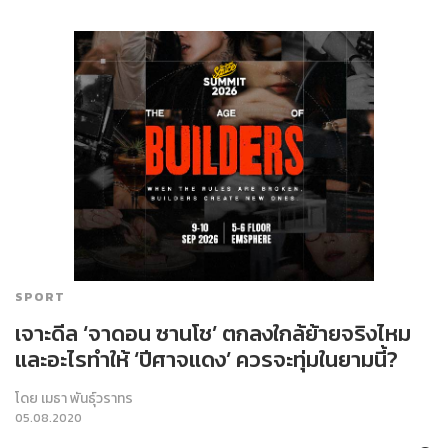
SPORT
เจาะดีล ‘จาดอน ซานโช’ ตกลงใกล้ย้ายจริงไหม
และอะไรทำให้ ‘ปีศาจแดง’ ควรจะทุ่มในยามนี้?
โดย
เมธา พันธุ์วราทร
05.08.2020