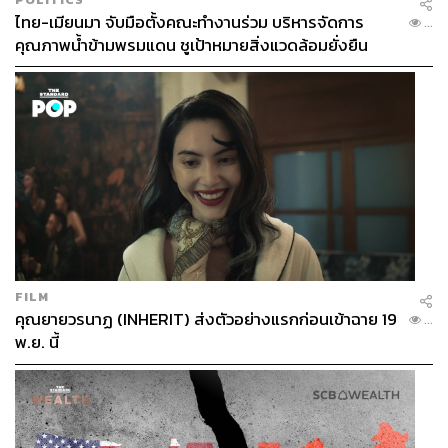
ไทย-เมียนมา จับมือตั้งคณะทำงานร่วม บริหารจัดการ
...
คุณภาพน้ำข้ามพรมแดน ชูเป้าหมายสิ่งแวดล้อมยั่งยืน
FILM
คุณยายวรนาฏ (INHERIT) ส่งตัวอย่างแรกก่อนเข้าฉาย 19
...
พ.ย. นี้