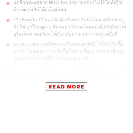
แต่อีกกระแสจาก BBC ระบุว่าการเจรจาไม่ได้ใกล้เคียง
ที่จะตกลงกันได้แม้แต่น้อย
17 ประตูกับ 17 แอสซิสต์ หรือเท่ากับมีส่วนร่วมกับประตู
ถึง 34 ลูกในฤดูกาลที่ผ่านมากับดอร์ทมุนด์ คือสิ่งที่แมนฯ
ยูไนเต็ดคาดหวังจะได้รับกลับมาจากการลงทุนครั้งนี้
นักเตะระดับ ‘เก่งที่สุดคนหนึ่งของยุคสมัย’ ไม่ได้มีให้ซื้อ
ทุกวัน โดยเฉพาะการรีบซื้อในยามที่คู่แข่งไม่กล้ายื่นข้อ
เสนอเป็นโอกาสที่ไม่อาจปล่อยผ่านได้
จากทิศทางข่าวแล้วดูเหมือนไม่น่ามีอะไรพลิกโผสำหรับ
อนาคตของ จาดอน ซานโช ปีกจอมลีลาที่ดูจะได้ย้ายมาเป็น
READ MORE
สมาชิกใหม่ของทีม ‘ปีศาจแดง’ แมนเชสเตอร์ ยูไนเต็ด หลัง
จากที่รายงานข่าวล่าสุดจากอังกฤษระบุว่านักเตะได้ตกลง
ยอมรับข้อเสนอสัญญาระยะเวลา 5 ปี โดยจะได้รับค่าเหนื่อย
สูงถึง 250,000 ปอนด์ต่อสัปดาห์
สิ่งที่เหลืออยู่คือเรื่องของการเจรจาค่าตัวกับทางด้านทีม ‘เสือ
เหลือง’ โบรุสเซีย ดอร์ทมุนด์ ให้ได้ภายในเส้นตายวันที่ 10