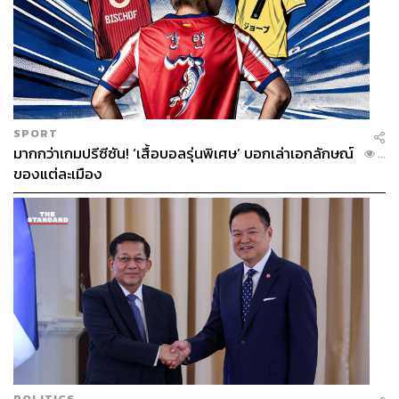
62
SPORT
มากกว่าเกมปรีซีซัน! ‘เสื้อบอลรุ่นพิเศษ’ บอกเล่าเอกลักษณ์
...
ของแต่ละเมือง
ABOUT THE AUTHOR
เมธา พันธุ์วราทร
เจ้าของนามปากกา ‘ลูกแม่กิ่ง’ คอลัมนิสต์ที่เล่า
เรื่องกีฬาให้คนนำไปปรับใช้ในชีวิต ซึ่งจะ
ทำให้ได้รับแรงบันดาลใจจากกีฬาที่คุณชื่น
ชอบ ในคอลัมน์ ‘Goal of Life’
POLITICS