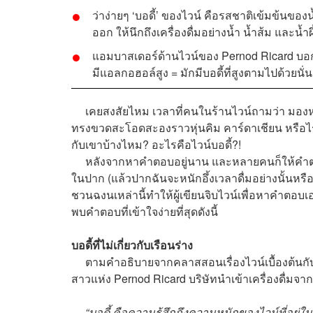
ว่าง่ายๆ ‘บอดี้’ ของไวน์ คือรสชาติเข้มข้นของน้
ออก ให้นึกถึงเครื่องดื่มอย่างน้ำ น้ำส้ม และน้ำผึ้
แอมบาสเดอร์ด้านไวน์ของ Pernod Ricard บอกถึง
มีแอลกอฮอล์สูง = มักมีบอดี้ที่สูงตามไปด้วยนั่
เคยสงสัยไหม เวลาที่คนในร้านไวน์ถามว่า มองหา
ทรงขวดสะโอดสะองราวหุ่นคิม คาร์ดาเชียน หรือไร ห
กับเขาบ้างไหม? อะไรคือไวน์บอดี้?!
หลังจากหาคำตอบอยู่นาน และหลายคนก็ให้คำตอบที่ด
ในปาก (แล้วปากฉันจะหนักอึ้งเวลาดื่มอย่างนั้นหรือ
ชวนฉงนเหล่านี้ทำให้ผู้เขียนจิบไวน์เพื่อหาคำตอบเ
พบคำตอบที่เข้าใจง่ายที่สุดดังนี้
บอดี้ที่ไม่เกี่ยวกับเรือนร่าง
ตามคำอธิบายจากคลาสสอนเรื่องไวน์เบื้องต้นก
สาวแห่ง Pernod Ricard บริษัทนำเข้าเครื่องดื่มจากฝร
“บอดี้ คือความรู้สึกถึงความหนักของไวน์ที่อยู่ใน