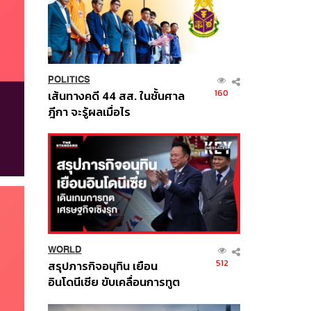
POLITICS
160
เส้นทางคดี 44 สส. ในชั้นศาล
ฎีกา จะรู้ผลเมื่อไร
WORLD
512
สรุปภารกิจอนุทิน เยือน
อินโดนีเซีย ขับเคลื่อนการทูต
เศรษฐกิจเชิงรุก ประกาศหุ้น