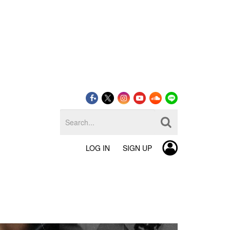
LOG IN
SIGN UP