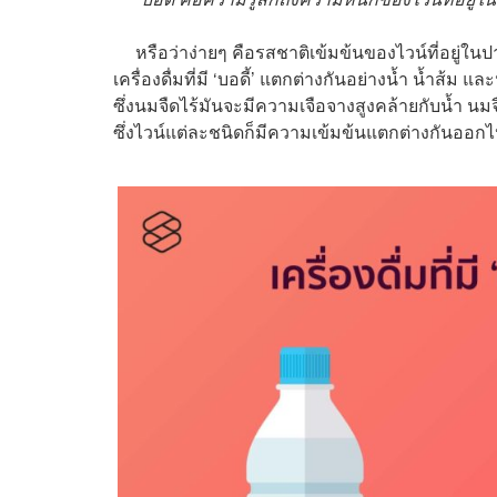
หรือว่าง่ายๆ คือรสชาติเข้มข้นของไวน์ที่อยู่ในปาก
เครื่องดื่มที่มี ‘บอดี้’ แตกต่างกันอย่างน้ำ น้ำส้ม แล
ซึ่งนมจืดไร้มันจะมีความเจือจางสูงคล้ายกับน้ำ นม
ซึ่งไวน์แต่ละชนิดก็มีความเข้มข้นแตกต่างกันออกไป