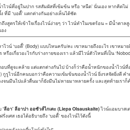
ำไวน์ที่อยู่ในปาก รสสัมผัสที่เข้มข้น หรือ ‘หนืด’ นั่นเอง หากคิดไม่
ง ที่มี ‘บอดี้’ แตกต่างกันอย่างเห็นได้ชัด
สูตรให้เข้าใจเรื่องไวน์ง่ายๆ ว่า ไวน์ทำในเขตร้อน = มีน้ำตาลสู
นเอง
ไวน์ ‘บอดี้’ (Body) แบบไหนครับ/คะ เขาหมายถึงอะไร เขาหมายถ
รือเกี่ยวอะไรกับร่างกายของเรา แล้วมีไวน์ตัวไหนที่เป็น ‘Nobod
ูจะคล้าย แต่แตกต่างกันไป บ้างก็ว่าคือน้ำหนักของน้ำไวน์ที่อย
) กูรูไวน์อีกคนบอกว่าคือความเข้มข้นของน้ำไวน์ ยิ่งรสจัดยิ่งดี ค
องจนมึนไปแล้วตื่นมาก็ยังมึนไม่หายมาหลายครั้ง และสุดท้ายเราก็ค
ับ
‘ลีอา’ ลีอาปา ออซัวส์ไกเตะ (Liepa Olsauskaite)
ไวน์แอมบาสเด
ั่งเศส เธอได้อธิบายถึง ‘บอดี้’ ของไวน์ไว้ดังนี้
ปากหลังจากดื่มไวน์เข้าไป”