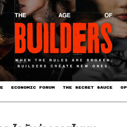
E
ECONOMIC FORUM
THE SECRET SAUCE​
OP