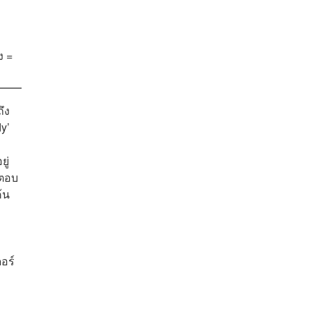
ง =
ึง
y’
ู่
ำตอบ
้น
อร์