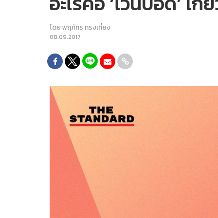
อะไรคือ ‘ไวน์บอดี้’ เก
โดย
พฤภัทร ทรงเที่ยง
08.09.2017