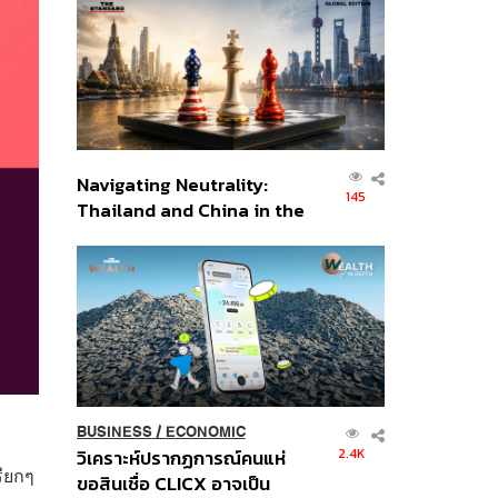
ส่วนยุทธศาสตร์ไทย –
อินโดนีเซีย
Navigating Neutrality:
145
Thailand and China in the
Age of a New Global
Order
BUSINESS
/
ECONOMIC
2.4K
วิเคราะห์ปรากฏการณ์คนแห่
รียกๆ
ขอสินเชื่อ CLICX อาจเป็น