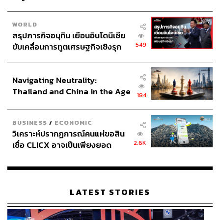
WORLD
สรุปภารกิจอนุทิน เยือนอินโดนีเซีย
549
ขับเคลื่อนการทูตเศรษฐกิจเชิงรุก
ประกาศหุ้นส่วนยุทธศาสตร์ไทย –
อินโดนีเซีย
Navigating Neutrality:
Thailand and China in the Age
184
of a New Global Order
BUSINESS
/
ECONOMIC
วิเคราะห์ปรากฏการณ์คนแห่ขอสิน
2.6K
เชื่อ CLICX อาจเป็นเพียงยอด
ภูเขาน้ำแข็ง ของปัญหาหนี้ครัว
เรือนไทยที่ถูกซุกไว้
LATEST STORIES