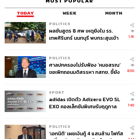
MOST POPULAR
TODAY
WEEK
MONTH
POLITICS
ผลชันสูตร 8 ศพ เหตุยิงใน รร.
1.1K
เทพศิรินทร์ นนทบุรี พบกระสุนเข้า
จุดสำคัญ ‘ศีรษะ-หน้าอก’ ครูถูกยิง
4 นัด จากระยะไกล
POLITICS
ศาลปกครองไม่รับฟ้อง ‘หมอสรณ’
830
ขอเพิกถอนมติสรรหา กสทช. ชี้ยัง
ไม่ใช่ผู้เดือดร้อนเสียหาย
SPORT
adidas เปิดตัว Adizero EVO SL
740
EXO คอลเล็กชันพิเศษรับฤดูกาล
College Football
POLITICS
‘เอกนิติ’ เผยเงินกู้ 4 แสนล้าน โฟกัส