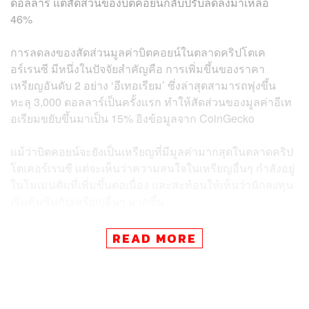
ดอลลาร์ แต่สัดส่วนของบิตคอยน์กลับปรับลดลงมาเหลือ
46%
การลดลงของสัดส่วนมูลค่าบิตคอยน์ในตลาดคริปโตเค
อร์เรนซี มีหนึ่งในปัจจัยสำคัญคือ การเพิ่มขึ้นของราคา
เหรียญอันดับ 2 อย่าง ‘อีเทอเรียม’ ซึ่งล่าสุดสามารถพุ่งขึ้น
ทะลุ 3,000 ดอลลาร์เป็นครั้งแรก ทำให้สัดส่วนของมูลค่าอีเท
อเรียมขยับขึ้นมาเป็น 15% อิงข้อมูลจาก CoinGecko
แม้ว่าบิตคอยน์จะยังเป็นเหรียญที่มีมูลค่ามากสุดในตลาดคริป
โตเคอร์เรนซี แต่จะเห็นว่าความสนใจในเหรียญอื่นๆ กำลังอยู่
ในโมเมนตัมที่เพิ่มขึ้นต่อเนื่อง และสะท้อนให้เห็นว่านักลงทุน
เริ่มคุ้นชินกับเหรียญอื่นๆ มากขึ้น
ช่วงวันจันทร์ที่ผ่านมา (3 พฤษภาคม) ราคาของเหรียญต่างๆ
READ MORE
พากันปรับขึ้นถ้วนหน้า บิตคอยน์ขยับขึ้นมาเหนือระดับ
58,000 ดอลลาร์อีกครั้ง (ล่าสุดลดลงมาอยู่ที่ 56,000
ดอลลาร์) ส่วนอีเทอเรียม +6% มาอยู่ที่ 3,151 ดอลลาร์ ใน
ช่วงเช้าตามเวลาสหรัฐฯ (ก่อนจะขยับขึ้นไปแตะ 3,400