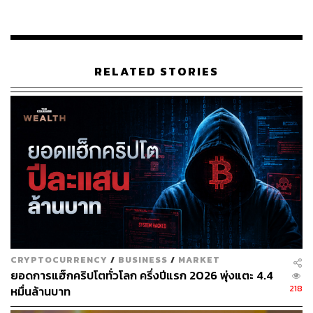
สามารถติดตาม THE STANDARD WEALTH
ผ่านแอปพลิเคชันต่างๆ ที่คุณสะดวกหรือใช้งานอยู่แล้วได้เลย
RELATED STORIES
TAGS:
Ethereum
นักลงทุน
Binance
Bitcoin
CRYPTOCURRENCY
/
BUSINESS
/
MARKET
ยอดการแฮ็กคริปโตทั่วโลก ครึ่งปีแรก 2026 พุ่งแตะ 4.4
43
218
หมื่นล้านบาท