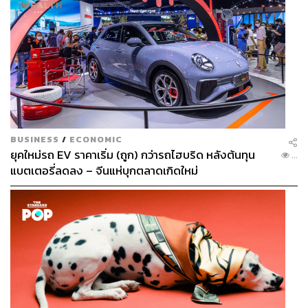
BUSINESS
/
ECONOMIC
ยุคใหม่รถ EV ราคาเริ่ม (ถูก) กว่ารถไฮบริด หลังต้นทุน
...
แบตเตอรี่ลดลง – จีนแห่บุกตลาดเกิดใหม่