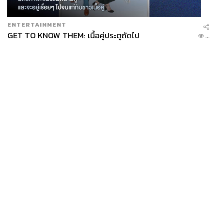
ENTERTAINMENT
GET TO KNOW THEM: เนื้อคู่ประตูถัดไป
...
News
Wealth
Pop
Podcast
Video
Now
Opinion
Careers
Events
Privacy
About
Contact
Policy
FOR
ADVERTISING
MEMBERSHIP