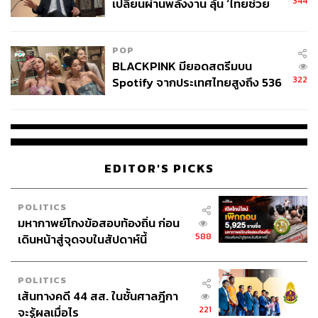
344
เปลี่ยนผ่านพลังงาน ลุ้น ‘ไทยช่วย
ไทยพลัส’ เฟส 2 รอประเมินความ
เหมาะสม
POP
BLACKPINK มียอดสตรีมบน
322
Spotify จากประเทศไทยสูงถึง 536
ล้านครั้ง ตลอด 10 ปีที่ผ่านมา
EDITOR'S PICKS
POLITICS
มหากาพย์โกงข้อสอบท้องถิ่น ก่อน
588
เดินหน้าสู่จุดจบในสัปดาห์นี้
POLITICS
เส้นทางคดี 44 สส. ในชั้นศาลฎีกา
221
จะรู้ผลเมื่อไร