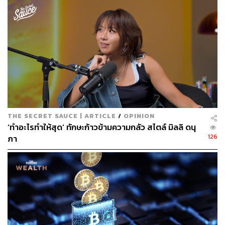
ABOUT THE AUTHOR
สกุลชัย เก่งอนันตานนท์
Content Creator สำนักข่าว THE
STANDARD WEALTH
THE SECRET SAUCE | ARTICLE
/
OPINION
‘ทำอะไรทำให้สุด’ ทักษะก้าวข้ามความกลัว สไตล์ มิลลิ ดนุ
126
ภา