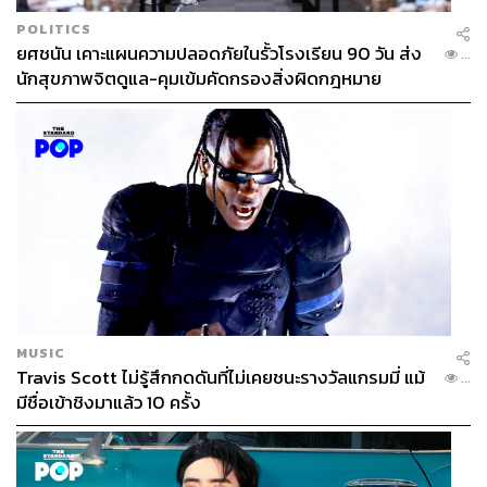
POLITICS
ยศชนัน เคาะแผนความปลอดภัยในรั้วโรงเรียน 90 วัน ส่ง
...
นักสุขภาพจิตดูแล-คุมเข้มคัดกรองสิ่งผิดกฎหมาย
MUSIC
Travis Scott ไม่รู้สึกกดดันที่ไม่เคยชนะรางวัลแกรมมี่ แม้
...
มีชื่อเข้าชิงมาแล้ว 10 ครั้ง