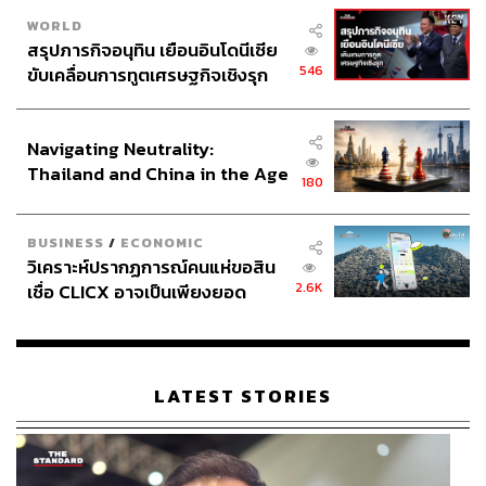
WORLD
สรุปภารกิจอนุทิน เยือนอินโดนีเซีย
546
ขับเคลื่อนการทูตเศรษฐกิจเชิงรุก
ประกาศหุ้นส่วนยุทธศาสตร์ไทย –
อินโดนีเซีย
Navigating Neutrality:
Thailand and China in the Age
180
of a New Global Order
BUSINESS
/
ECONOMIC
วิเคราะห์ปรากฏการณ์คนแห่ขอสิน
2.6K
เชื่อ CLICX อาจเป็นเพียงยอด
ภูเขาน้ำแข็ง ของปัญหาหนี้ครัว
เรือนไทยที่ถูกซุกไว้
LATEST STORIES