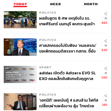
TODAY
WEEK
MONTH
POLITICS
ผลชันสูตร 8 ศพ เหตุยิงใน รร.
883
เทพศิรินทร์ นนทบุรี พบกระสุนเข้า
จุดสำคัญ ‘ศีรษะ-หน้าอก’ ครูถูกยิง
4 นัด จากระยะไกล
POLITICS
ศาลปกครองไม่รับฟ้อง ‘หมอสรณ’
630
ขอเพิกถอนมติสรรหา กสทช. ชี้ยัง
ไม่ใช่ผู้เดือดร้อนเสียหาย
SPORT
adidas เปิดตัว Adizero EVO SL
500
EXO คอลเล็กชันพิเศษรับฤดูกาล
College Football
POLITICS
‘เอกนิติ’ เผยเงินกู้ 4 แสนล้าน โฟกัส
285
เปลี่ยนผ่านพลังงาน ลุ้น ‘ไทยช่วย