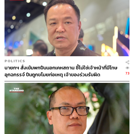
ระจายข่าวสารอย่างถูกต้องและทั่วถึง โดยจะมีการรายงาน
ความคืบหน้าต่างๆ และผลของการดำเนินคดีในที่ประชุม
คณะรัฐมนตรีในวันพรุ่งนี้ด้วย
TAGS:
จิรายุ ห่วงทรัพย์
แผ่นดินไหวในไทย
แผ่นดินไหว
คณะรัฐมนตรี
สตง.
อนุทิน ชาญวีรกูล
POLITICS
นายกฯ สั่งเข้มพกปืนนอกเคหสถาน ชี้ไม่ใช่เจ้าหน้าที่มีโทษ
73
อุกฉกรรจ์ ปืนถูกขโมยก่อเหตุ เจ้าของร่วมรับผิด
142
ABOUT THE AUTHOR
THE STANDARD TEAM
กองบรรณาธิการ THE STANDARD