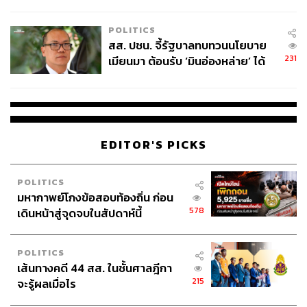
ไทยพลัส’ เฟส 2 รอประเมินความ
เหมาะสม
POLITICS
สส. ปชน. จี้รัฐบาลทบทวนนโยบาย
231
เมียนมา ต้อนรับ ‘มินอ่องหล่าย’ ได้
แค่สัญญาว่างเปล่า
EDITOR'S PICKS
POLITICS
มหากาพย์โกงข้อสอบท้องถิ่น ก่อน
578
เดินหน้าสู่จุดจบในสัปดาห์นี้
POLITICS
เส้นทางคดี 44 สส. ในชั้นศาลฎีกา
215
จะรู้ผลเมื่อไร