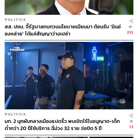
ABOUT THE PHOTOGRAPHER
ฐานิส สุดโต
POLITICS
บรรณาธิการภาพ ประจำสำนักข่าว THE
สส. ปชน. จี้รัฐบาลทบทวนนโยบายเมียนมา ต้อนรับ ‘มินอ่
STANDARD
232
องหล่าย’ ได้แค่สัญญาว่างเปล่า
POLITICS
มท. 2 บุกผับกลางเมืองแปดริ้ว พบเปิดไร้ใบอนุญาต-เด็ก
73
ต่ำกว่า 20 ปีใช้บริการ ฉี่ม่วง 32 ราย จ่อปิด 5 ปี