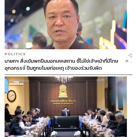
POLITICS
นายกฯ สั่งเข้มพกปืนนอกเคหสถาน ชี้ไม่ใช่เจ้าหน้าที่มีโทษ
...
อุกฉกรรจ์ ปืนถูกขโมยก่อเหตุ เจ้าของร่วมรับผิด