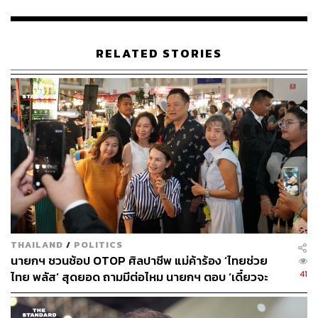
ที่ประชุมอีกครั้ง
นายกรัฐมนตรียังสั่งการให้รัฐมนตรีว่าการกระทรวง
RELATED STORIES
ศึกษาธิการบรรจุเรื่องการปฏิบัติตนในขณะแผ่นดินไหว และ
การเกิดอุบัติภัยต่างๆ เข้าไปในแบบการเรียนการศึกษาของ
เด็กและเยาวชน เนื่องจากที่ผ่านมาประเทศไทยไม่เคยมี
การเตรียมความพร้อมในเรื่องนี้ และไม่เคยเกิดเหตุใน
ลักษณะเช่นนี้มาก่อน
ขณะเดียวกันมอบหมายให้กระทรวงคมนาคมตรวจสอบการ
เดินทางทุกมิติ ทั้งทางน้ำ ทางบก ทางเรือ และทางอากาศว่า
โครงการก่อสร้างขนาดใหญ่ที่มีพี่น้องประชาชนใช้บริการ
สามารถใช้บริการได้หรือไม่ มีความแข็งแรงและสามารถ
รองรับภัยธรรมชาติได้มากน้อยเพียงใด
THAILAND
/
POLITICS
นายกฯ ชวนช้อป OTOP ศิลปาชีพ แม่ค้าร้อง ‘ไทยช่วย
สำนักนายกรัฐมนตรีให้ร่วมมือกับกรมป้องกันและบรรเทา
41
ไทย พลัส’ สุดยอด ถามมีต่อไหม นายกฯ ตอบ ‘เดี๋ยวจะ
สาธารณภัย (ปภ.) สรุปมาตรการเยียวยาของผู้ที่ได้รับบาดเจ็บ
พยายาม’
หรือผู้เสียชีวิต และให้ประชาสัมพันธ์เป็นศูนย์กลางในการก