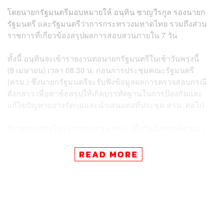
โดยนายกรัฐมนตรีมอบหมายให้ อนุทิน ชาญวีรกูล รองนายก
รัฐมนตรี และรัฐมนตรีว่าการกระทรวงมหาดไทย รวมถึงส่วน
ราชการที่เกี่ยวข้องสรุปผลการสอบสวนภายใน 7 วัน
ทั้งนี้ อนุทินจะเข้ารายงานต่อนายกรัฐมนตรีในเช้าวันพรุ่งนี้
(8 เมษายน) เวลา 08.30 น. ก่อนการประชุมคณะรัฐมนตรี
(ครม.) ซึ่งนายกรัฐมนตรีจะรับฟังข้อมูลผลการตรวจสอบกรณี
ดังกล่าว เพื่อหาข้อสรุปให้เกิดบรรทัดฐานในการป้องกันและ
แก้ไขปัญหาอย่างรัดกุมและนำเสนอต่อที่ประชุม ครม. ต่อไป
จิรายุกล่าวต่อไปว่า การประชุม ครม. เมื่อวันอังคารที่ผ่านมา
(1 เมษายน) นายกรัฐมนตรีมีข้อสั่งการในที่ประชุม ครม.ให้ 8
กระทรวง อาทิ กระทรวงมหาดไทย เร่งดำเนินการจัดทำแผน
READ MORE
และมาตรการภัยพิบัติต่างๆ โดยให้มีการแบ่งหน้าที่และ
กำหนดขั้นตอนการทำงานอย่างชัดเจน
นอกจากนี้ ยังสั่งให้กระทรวงการต่างประเทศ เร่งศึกษากับผู้
เชี่ยวชาญต่างประเทศที่มีความพร้อมและอยู่ในแนวแผ่นดิน