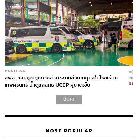
POLITICS
สพฉ. ขอบคุณทุกภาคส่วน ระดมช่วยเหตุยิงในโรงเรียน
62
เทพศิรินทร์ ย้ำดูแลสิทธิ UCEP ผู้บาดเจ็บ
MORE
MOST POPULAR