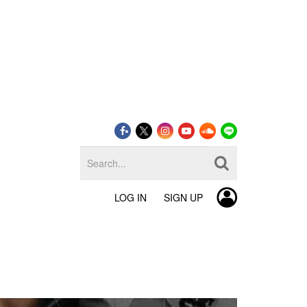
LOG IN
SIGN UP