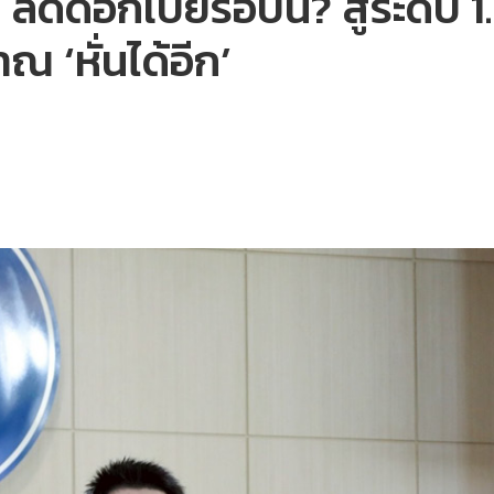
ลดดอกเบี้ยรอบนี้? สู่ระดับ 1
 ‘หั่นได้อีก’