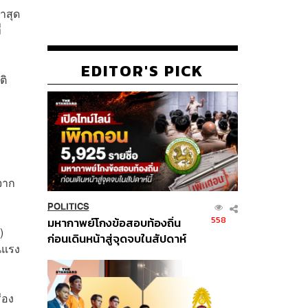
ำสุด
่
EDITOR'S PICK
ติ
งจาก
POLITICS
558
มหากาพย์โกงข้อสอบท้องถิ่น
)
ก่อนเดินหน้าสู่จุดจบในสัปดาห์
นแรง
นี้
่อง