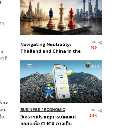
น
อินโดนีเซีย
าร
Navigating Neutrality:
166
Thailand and China in the
าง
Age of a New Global
ชาติ
Order
พร้อม
ห็น
BUSINESS
/
ECONOMIC
2.6K
่ใน
วิเคราะห์ปรากฏการณ์คนแห่
ขอสินเชื่อ CLICX อาจเป็น
เพียงยอดภูเขาน้ำแข็ง ของ