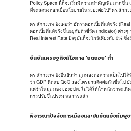
Policy Space นี้ก็จะเริ่มมีความสำคัญเพิ่มมากขึ
ที่จะลดลงดอกเบี้ยนโยบายในระยะต่อไป” ดร.สักกะ
ดร.สักกะภพ ยังเผยว่า อัตราดอกเบี้ยที่แท้จริง (Real
ดอกเบี้ยที่แท้จริงขึ้นอยู่กับตัวชี้วัด (Indicator) ต
Real Interest Rate ปัจจุบันก็จะใกล้เคียงกับ 0% ซึ่
ยืนยันเศรษฐกิจมีโอกาส ‘ถดถอย’ ต่ำ
ดร.สักกะภพ ยังยืนยันว่า มุมมองต่อความเป็นไปได
ว่า GDP ติดลบ QoQ สองไตรมาสติดต่อกันขึ้นไป ยัง 
แต่ว่าในมุมมองของธปท. ไม่ได้ให้น้ำหนักว่าจะเกิด
การปรับขึ้นประมาณการแล้ว
พิจารณาปัจจัยการเมืองและปมขัดแย้งกัมพูชา