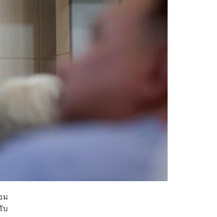
้อม
รับ