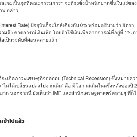
้น และจะเป็นจุดที่คณะกรรมการฯ จะต้องชั่งน้ำหนักมากขึ้นในแง่ขอ
ภพ กล่าว
 Interest Rate) ปัจจุบันก็จะใกล้เคียงกับ 0% พร้อมอธิบายว่า อัตรา
่างๆ รวมถึง คาดการณ์เงินเฟ้อ โดยถ้าใช้เงินเฟ้อคาดการณ์ที่อยู่ที่ 1% ก
งถือเป็นระดับที่ผ่อนคลายแล้ว
้ที่จะเกิดภาวะเศรษฐกิจถดถอย (Technical Recession) ซึ่งหมายคว
‘ไม่ได้เปลี่ยนแปลงไปจากเดิม’ คือ มีโอกาสเกิดในครึ่งหลังของปี 
มาก นอกจากนี้ ยังเห็นว่า IMF และสำนักเศรษฐศาสตร์หลายๆ ที่ก็ได
เข้าไปแล้ว