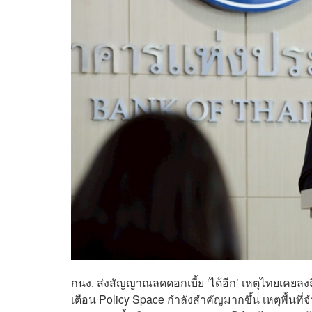
กนง. ส่งสัญญาณลดดอกเบี้ย ‘ได้อีก’ เหตุไทยเคยลงถึง
เตือน Policy Space กำลังสำคัญมากขึ้น เหตุพื้นที่จำ