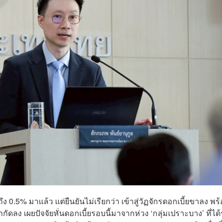
 0.5% มาแล้ว แต่ยืนยันไม่เรียกว่า เข้าสู่วัฏจักรดอกเบี้ยขาลง พร
กัดลง เผยปัจจัยหั่นดอกเบี้ยรอบนี้มาจากห่วง ‘กลุ่มเปราะบาง’ ที่ได้