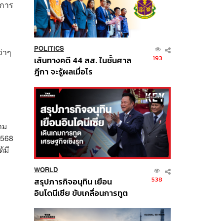
งการ
POLITICS
ว่าๆ
193
เส้นทางคดี 44 สส. ในชั้นศาล
ฎีกา จะรู้ผลเมื่อไร
าม
2568
้มี
WORLD
538
สรุปภารกิจอนุทิน เยือน
อินโดนีเซีย ขับเคลื่อนการทูต
เศรษฐกิจเชิงรุก ประกาศหุ้น
ส่วนยุทธศาสตร์ไทย –