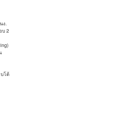
่
นง.
รอบ 2
ing)
น
อบโต้