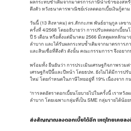
ผลกระทบซ้ำเติมจากมาตรการภาษีนำเข้าของสหรัฐฯ (T
ตึงตัว หวังธนาคารพาณิชย์เร่งลดดอกเบี้ยเงินกู้ตาม
วันนี้ (13 สิงหาคม) ดร.สักกะภพ พันธ์ยานุกูล 
ครั้งที่ 4/2568 โดยอธิบายว่า การปรับลดดอกเบี้ย
ปี 5 เดือน หรือตั้งแต่มีนาคม 2566 มีเหตุผลหลั
ลำบาก และได้รับผลกระทบซ้ำเติมจากมาตรการภาษีนำ
และสินเชื่อที่ตึงตัว ดังนั้น คณะกรรมการฯ จึงอย
พร้อมทั้ง ยืนยันว่า การประเมินเศรษฐกิจภาพรวมต
เศรษฐกิจปีนี้และปีหน้า โดยธปท. ยังไม่ได้มีการ
ใหม่ โดยกำหนดในภาษีไทยอยู่ที่ 19% เนื่องจาก 
“การลดอัตราดอกเบี้ยนโยบายไปในครั้งนี้ เราหวังผ
ลำบาก โดยเฉพาะกลุ่มที่เป็น SME กลุ่มรายได้น้อยปร
ส่งสัญญาณลงดอกเบี้ยได้อีก เหตุไทยเคยลงถ