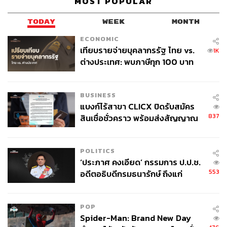
MOST POPULAR
TODAY
WEEK
MONTH
ECONOMIC
เทียบรายจ่ายบุคลากรรัฐ ไทย vs.
1K
ต่างประเทศ: พบภาษีทุก 100 บาท
ของคนไทยใช้ไปกับข้าราชการเฉียด
40 บาท
BUSINESS
แบงก์ไร้สาขา CLICX ปิดรับสมัคร
837
สินเชื่อชั่วคราว พร้อมส่งสัญญาณ
เตือนกลุ่มกู้เงินผิดวัตถุประสงค์-ให้
ข้อมูลเท็จ เตรียมดำเนินคดีเด็ดขาด
POLITICS
‘ประภาศ คงเอียด’ กรรมการ ป.ป.ช.
553
อดีตอธิบดีกรมธนารักษ์ ถึงแก่
อนิจกรรม
POP
Spider-Man: Brand New Day