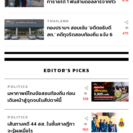
476
ทำรายได้ 1 พันล้านดอลลาร์จากทั่ว
โลกภายใน 6 วัน
THAILAND
กองปราบฯ สอบเข้ม ‘อดีตอธิบดี
475
สถ.’ คดีทุจริตสอบท้องถิ่น แจ้ง 6
ข้อหาหนัก จ่อชง ป.ป.ช. 12 ส.ค. นี้
EDITOR'S PICKS
POLITICS
มหากาพย์โกงข้อสอบท้องถิ่น ก่อน
518
เดินหน้าสู่จุดจบในสัปดาห์นี้
POLITICS
เส้นทางคดี 44 สส. ในชั้นศาลฎีกา
160
จะรู้ผลเมื่อไร