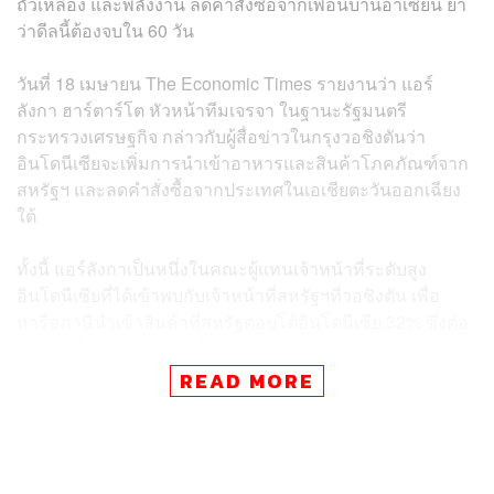
ถั่วเหลือง และพลังงาน ลดคำสั่งซื้อจากเพื่อนบ้านอาเซียน ย้ำ
ว่าดีลนี้ต้องจบใน 60 วัน
วันที่ 18 เมษายน The Economic Times รายงานว่า แอร์
ลังกา ฮาร์ตาร์โต หัวหน้าทีมเจรจา ในฐานะรัฐมนตรี
กระทรวงเศรษฐกิจ กล่าวกับผู้สื่อข่าวในกรุงวอชิงตันว่า
อินโดนีเซียจะเพิ่มการนำเข้าอาหารและสินค้าโภคภัณฑ์จาก
สหรัฐฯ และลดคำสั่งซื้อจากประเทศในเอเชียตะวันออกเฉียง
ใต้
ทั้งนี้ แอร์ลังกาเป็นหนึ่งในคณะผู้แทนเจ้าหน้าที่ระดับสูง
อินโดนีเซียที่ได้เข้าพบกับเจ้าหน้าที่สหรัฐฯที่วอชิงตัน เพื่อ
หารือภาษีนำเข้าสินค้าที่สหรัฐตอบโต้อินโดนีเซีย 32% ซึ่งต่อ
มาทรัมป์ประกาศชะลอเป็นเวลา 90 วัน
READ MORE
โดยเบื้องต้นอินโดนีเซียจะเพิ่มการนำเข้าสินค้าจากสหรัฐฯ
สูงถึง 19,000 ล้านดอลลาร์ รวมถึงนำเข้าพลังงานราว
10,000 ล้านดอลลาร์ เพื่อปรับดุลทางการค้าที่เกินดุล