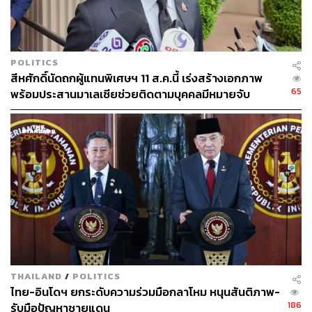
ผ่านแอปพลิเคชันต่างๆ ที่คุณสะดวกหรือใช้งานอยู่แล้วได้เลย
POLITICS
สีหศักดิ์นัดถกผู้แทนพิเศษฯ 11 ส.ค.นี้ เร่งสร้างเอกภาพ
65
พร้อมประสานมาเลเซียช่วยติดตามบุคคลมีหมายจับ
TAGS:
เศรษฐกิจอินโดนีเซีย
นิกเกิล
เศรษฐกิจอาเซียน
Trump 2.0
เหมืองแร่นิกเกิล
ภาษีตอบโต้
Reciprocal Tariffs
TARIFF WAR
Indonesia
ภาษีสินค้านำเข้า
234
THAILAND
/
POLITICS
ไทย-อินโดฯ ยกระดับความร่วมมือกลาโหม หนุนสันติภาพ-
186
รับมือปัญหาชายแดน