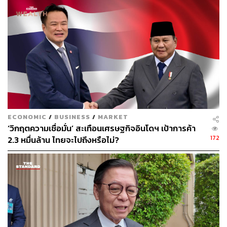
โดยอินโดนีเซียจะสนับสนุนให้นักลงทุนสหรัฐฯ ทุ่มทุนไปกับ
การจัดการแร่ธาตุที่สำคัญ เช่น นิกเกิล
นอกจากนี้ซูจิโอโนยังเน้นย้ำถึงความร่วมมือมุ่งมั่นของ
ประธานาธิบดีปราโบโวที่จะส่งเสริมความมั่นคงด้านพลังงาน
และอาหารของ
อินโดนีเซีย
ตลอดจนปรับปรุงการแปรรูป
ทรัพยากรธรรมชาติปลายน้ำ และปรับปรุงคุณภาพทุนมนุษย์
ภาพ:
David McNew / Getty Images
อ้างอิง:
ECONOMIC
/
BUSINESS
/
MARKET
https://m.economictimes.com/news/international/worl
‘วิกฤตความเชื่อมั่น’ สะเทือนเศรษฐกิจอินโดฯ เป้าการค้า
d-news/indonesia-says-to-increase-us-imports-lower
172
2.3 หมื่นล้าน ไทยจะไปถึงหรือไม่?
-orders-from-other-countries/amp_articleshow/12039
8956.cms
https://en.antaranews.com/news/352165/indonesia-u
s-target-completion-of-tariff-talks-within-60-days
สามารถติดตาม THE STANDARD WEALTH