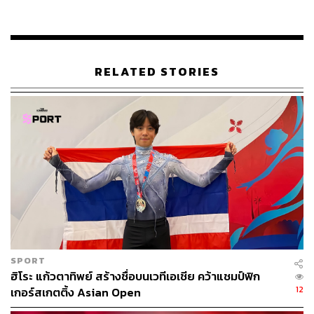
เวิร์ด ลุตนิก รัฐมนตรีกระทรวงพาณิชย์ จามีสัน กรีร์ ผู้แทน
การค้าสหรัฐฯ และสก็อตต์ เบสเซนท์ รัฐมนตรีกระทรวงการ
คลังสหรัฐฯ
RELATED STORIES
รายงานข่าวระบุอีกว่า ก่อนหน้านี้รัฐมนตรีต่างประเทศ
อินโดนีเซีย ซูจิโอโน ได้จัดการประชุมทวิภาคีกับรัฐมนตรี
ต่างประเทศ รูบิโอ ที่กรุงวอชิงตัน ดี.ซี. เมื่อวันที่ 16 เมษายน
ตามเวลาท้องถิ่น
โดยระหว่างการหารือ ซูจิโอโนและรูบิโอได้ย้ำถึงความมุ่ง
มั่นในการเสริมสร้างความร่วมมือทางยุทธศาสตร์ของ
ประเทศต่างๆ ในหลายภาคส่วน รวมถึงการเมืองและความ
มั่นคง การค้า และการลงทุน
ซูจิโอโนยังได้ฉายภาพการลงทุนให้คู่ค้าของสหรัฐฯ ทราบ
SPORT
เกี่ยวกับแผนของจาการ์ตาที่มุ่งอำนวยความสะดวกในการ
ฮิโระ แก้วตาทิพย์ สร้างชื่อบนเวทีเอเชีย คว้าแชมป์ฟิก
ลงทุนของสหรัฐฯ มากขึ้น
12
เกอร์สเกตติ้ง Asian Open