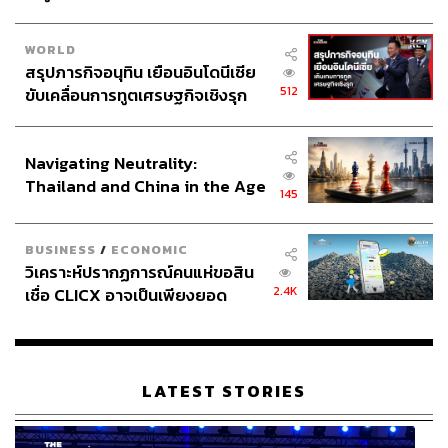
WORLD
สรุปภารกิจอนุทิน เยือนอินโดนีเซีย
512
ขับเคลื่อนการทูตเศรษฐกิจเชิงรุก
ประกาศหุ้นส่วนยุทธศาสตร์ไทย –
อินโดนีเซีย
Navigating Neutrality:
Thailand and China in the Age
145
of a New Global Order
BUSINESS
/
ECONOMIC
วิเคราะห์ปรากฏการณ์คนแห่ขอสิน
2.4K
เชื่อ CLICX อาจเป็นเพียงยอด
ภูเขาน้ำแข็ง ของปัญหาหนี้ครัว
เรือนไทยที่ถูกซุกไว้
LATEST STORIES