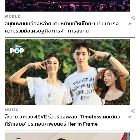
WORLD
อนุทินพบมินอ่องหล่าย เดินหน้าบทใหม่ไทย-เมียนมา เร่ง
...
ความร่วมมือเศรษฐกิจ การค้า-การลงทุน
MUSIC
อ๊ะอาย จากวง 4EVE ร่วมร้องเพลง ‘Timeless คนเดียว
...
ที่รักเสมอ’ ประกอบภาพยนตร์ Her in Frame