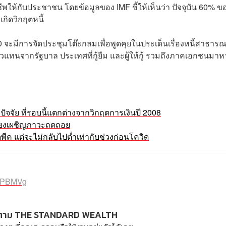
ห้กับประชาชน โดยข้อมูลของ IMF ชี้ให้เห็นว่า ปัจจุบัน 60% ข
เกิดวิกฤตหนี้
 จะมีการจัดประชุมโต๊ะกลมเพื่อพูดคุยในประเด็นเรื่องหนี้สาธารณ
ัวแทนจากรัฐบาล ประเทศที่กู้ยืม และผู้ให้กู้ รวมถึงภาคเอกชนมาห
ปัจจัย ที่รอบนี้แตกต่างจากวิกฤตการเงินปี 2008
สี่ยงเผชิญภาวะถดถอย
ดพีค แต่จะไม่กลับไปต่ำเท่ากับช่วงก่อนโควิด
VqPBMVg
ตาม THE STANDARD WEALTH