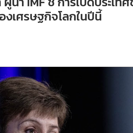
า ผู้นำ IMF ชี้ การเปิดประเ
งเศรษฐกิจโลกในปีนี้