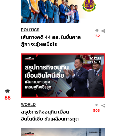
POLITICS
152
เส้นทางคดี 44 สส. ในชั้นศาล
ฎีกา จะรู้ผลเมื่อไร
86
WORLD
503
สรุปภารกิจอนุทิน เยือน
อินโดนีเซีย ขับเคลื่อนการทูต
เศรษฐกิจเชิงรุก ประกาศหุ้น
ส่วนยุทธศาสตร์ไทย –