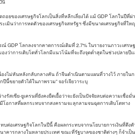
นี้
ดถอยของเศรษฐกิจโลกเป็นสิ่งที่หลีกเลี่ยงได้ แม้ GDP โลกในปีที่ผ่
ประเมินว่าการหดตัวของเศรษฐกิจสหรัฐฯ ซึ่งมีขนาดเศรษฐกิจที่ใหญ
การณ์ GDP โลกลงจากคาดการณ์เดิมที่ 2.7% ในรายงานภาวะเศรษฐ
กมองว่าการเติบโตทั่วโลกมีแนวโน้มที่จะถึงจุดต่ำสุดในช่วงปลายปี
่อเนื่องไม่หันหลังกลับกลางคัน ถ้าจีนดำเนินตามแผนที่วางไว้ ภายใน
กปีนี้ขยายตัวได้ในภาพรวม” จอร์เจียวาระบุ
งรัสเซีย-ยูเครนที่ยังคงยืดเยื้อว่าจะยังเป็นปัจจัยลบต่อความเชื่อมั
ซึ่งมีโอกาสที่ผลกระทบจากสงครามจะลุกลามจนฉุดการเติบโตทาง
ผลกระทบต่อเศรษฐกิจโลกในปีนี้ คือผลกระทบจากนโยบายการเงินที่ตึงตั
ของธนาคารกลางในหลายประเทศ ขณะที่รัฐบาลของชาติต่างๆ ก็จำเป็น