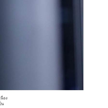
นื่อง
ป็น