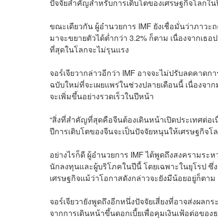
ปัจจัยสำคัญสำหรับการเติบโตของเศรษฐกิจโลกในปี
ขณะเดียวกัน ผู้อำนวยการ IMF ยังเชื่อมั่นว่าภาวะถ
มาจะขยายตัวได้ต่ำกว่า 3.2% ก็ตาม เนื่องจากเธอ
ที่สุดในโลกจะไม่รุนแรง
จอร์เจียวากล่าวอีกว่า IMF อาจจะไม่ปรับลดคาด
ฉบับใหม่ที่จะเผยแพร่ในช่วงปลายเดือนนี้ เนื่องจา
จะเพิ่มขึ้นอย่างรวดเร็วในปีหน้า
“สิ่งที่สำคัญที่สุดคือจีนต้องเดินหน้าเปิดประเทศต
ปีการเติบโตของจีนจะเป็นปัจจัยหนุนให้เศรษฐกิจโล
อย่างไรก็ดี ผู้อำนวยการ IMF ได้พูดถึงสงครามระหว่า
นักลงทุนและผู้บริโภคในปีนี้ โดยเฉพาะในยุโรป 
เศรษฐกิจแม้ว่าโอกาสดังกล่าวจะยังมีน้อยอยู่ก็ตาม
จอร์เจียวายังพูดถึงอีกหนึ่งปัจจัยเสี่ยงที่อาจส่ง
จากการเดินหน้าขึ้นดอกเบี้ยเพื่อคุมเงินเฟ้อต่อ