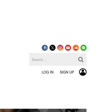
LOG IN
SIGN UP