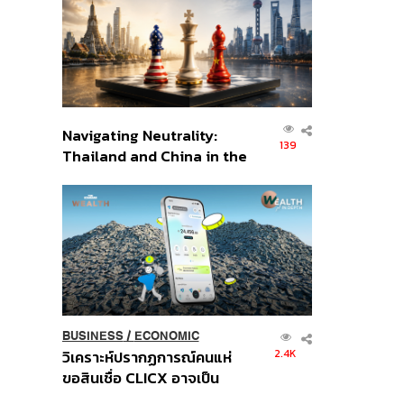
อินโดนีเซีย
Navigating Neutrality:
139
Thailand and China in the
Age of a New Global
Order
BUSINESS
/
ECONOMIC
2.4K
วิเคราะห์ปรากฏการณ์คนแห่
ขอสินเชื่อ CLICX อาจเป็น
เพียงยอดภูเขาน้ำแข็ง ของ