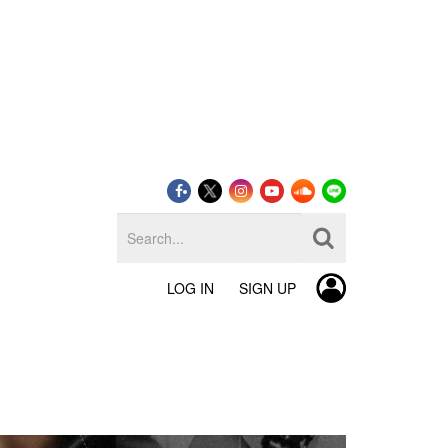
LOG IN
SIGN UP