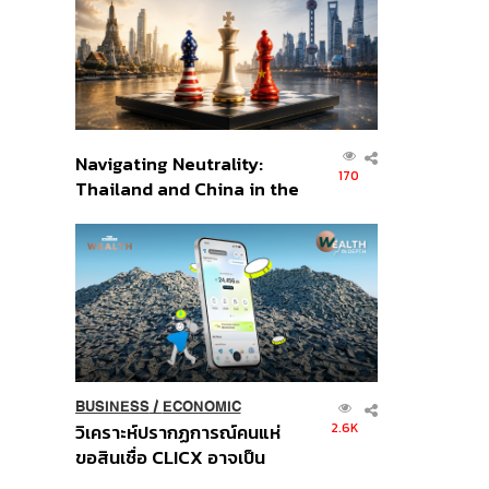
อินโดนีเซีย
Navigating Neutrality:
170
Thailand and China in the
Age of a New Global
Order
BUSINESS
/
ECONOMIC
2.6K
วิเคราะห์ปรากฏการณ์คนแห่
ขอสินเชื่อ CLICX อาจเป็น
เพียงยอดภูเขาน้ำแข็ง ของ