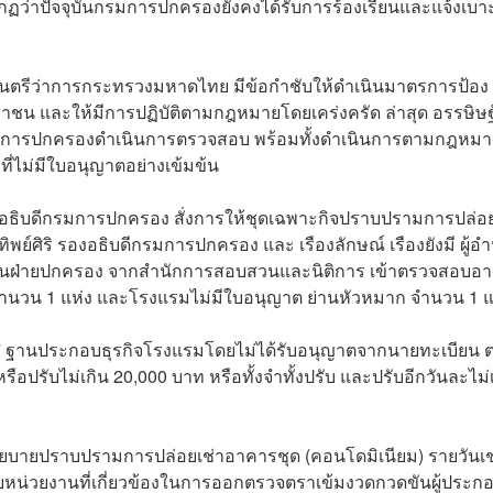
ากฏว่าปัจจุบันกรมการปกครองยังคงได้รับการร้องเรียนและแจ้งเบา
ัฐมนตรีว่าการกระทรวงมหาดไทย มีข้อกำชับให้ดำเนินมาตรการป้อง
าชน และให้มีการปฏิบัติตามกฎหมายโดยเคร่งครัด ล่าสุด อรรษิษฐ์
กรมการปกครองดำเนินการตรวจสอบ พร้อมทั้งดำเนินการตามกฎหมา
ี่ไม่มีใบอนุญาตอย่างเข้มข้น
งศ์ อธิบดีกรมการปกครอง สั่งการให้ชุดเฉพาะกิจปราบปรามการปล่อย
พย์ศิริ รองอธิบดีกรมการปกครอง และ เรืองลักษณ์ เรืองยังมี ผู้อ
านฝ่ายปกครอง จากสำนักการสอบสวนและนิติการ เข้าตรวจสอบอ
 จำนวน 1 แห่ง และโรงแรมไม่มีใบอนุญาต ย่านหัวหมาก จำนวน 1 
547 ฐานประกอบธุรกิจโรงแรมโดยไม่ได้รับอนุญาตจากนายทะเบียน 
รือปรับไม่เกิน 20,000 บาท หรือทั้งจำทั้งปรับ และปรับอีกวันละไม่
ยบายปราบปรามการปล่อยเช่าอาคารชุด (คอนโดมิเนียม) รายวันเช่
อกับหน่วยงานที่เกี่ยวข้องในการออกตรวจตราเข้มงวดกวดขันผู้ประก