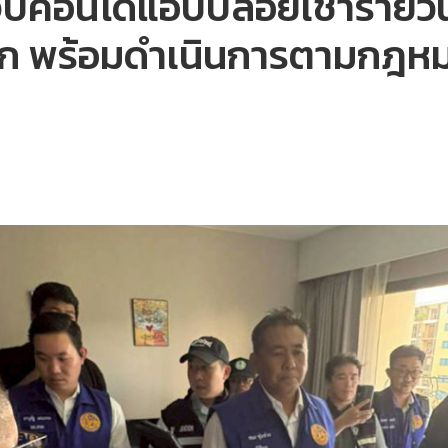
บคอนโดแอบปล่อยเช่ารายวัน
าก พร้อมดำเนินการตามกฎห