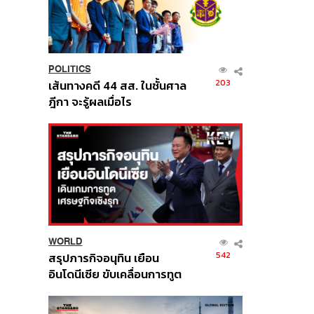
POLITICS
203
เส้นทางคดี 44 สส. ในชั้นศาล
ฎีกา จะรู้ผลเมื่อไร
WORLD
542
สรุปภารกิจอนุทิน เยือน
อินโดนีเซีย ขับเคลื่อนการทูต
เศรษฐกิจเชิงรุก ประกาศหุ้น
ส่วนยุทธศาสตร์ไทย –