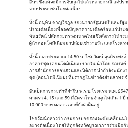
อื่นๆ ซึ่งแม้จะมีการจับกุมไปแล้วหลายกรณี แต่ปร
จากประชาชนโดยต่อเนื่อง
ทั้งนี้ อนุทิน ชาญวีรกูล รองนายกรัฐมนตรี และร
ปรามต่อเนื่องเพื่อลดปัญหาความเดือดร้อนแก่ประช
พันธรัตน์ ปลัดกระทรวงมหาดไทย จึงสั่งการให้
ผู้นำคอนโดมิเนียมมาปล่อยเช่ารายวัน และโรงแรมท
ทั้งนี้ เวลาประมาณ 14.50 น. ไชยวัฒน์ จุนถิระพ
อาคารชุด (คอนโดมิเนียม) รายวัน นำโดย รณรงค์ ทิ
การสำนักการสอบสวนและนิติการ นำกำลังพนักง
ชุด (คอนโดมิเนียม) ที่ปรากฏในข่าวดังย่านสาทร
อันเป็นการกระทำที่ฝ่าฝืน พ.ร.บ.โรงแรม พ.ศ. 2
มาตรา 4, 15 และ 59 มีอัตราโทษจำคุกไม่เกิน 1 ปี ห
10,000 บาท ตลอดเวลาที่ยังฝ่าฝืนอยู่
ไชยวัฒน์กล่าวว่า กรมการปกครองจะขับเคลื่อนนโ
อย่างต่อเนื่อง โดยให้ทุกจังหวัดบูรณาการร่วมมื