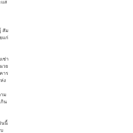
ะเเส
 สัม
ยแก่
เช่า
ำนวย
าคาร
แห่ง
ตาม
เกิน
นนี้
อบ