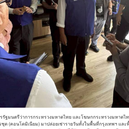
านุการรัฐมนตรีว่าการกระทรวงมหาดไทย และโฆษกกระทรวงมหาดไ
ุด (คอนโดมิเนียม) มาปล่อยเช่ารายวันทั้งในพื้นที่กรุงเทพฯ และพื้