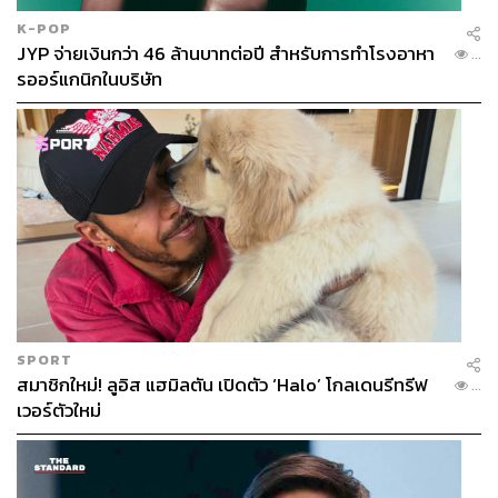
K-POP
JYP จ่ายเงินกว่า 46 ล้านบาทต่อปี สำหรับการทำโรงอาหา
...
รออร์แกนิกในบริษัท
SPORT
สมาชิกใหม่! ลูอิส แฮมิลตัน เปิดตัว ‘Halo’ โกลเดนรีทรีฟ
...
เวอร์ตัวใหม่