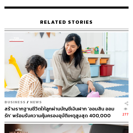
หลายคนมักคิดว่าบัตรเครดิตของตนเป็นกองทุนฉุกเฉิน ซึ่ง
อาจทำให้พวกเขาต้องจ่ายอัตราดอกเบี้ย 20% หรือมากกว่า
RELATED STORIES
หากใช้ในเหตุการณ์ที่ไม่คาดคิดและไม่ชำระหนี้ในเดือนแรก
นอกจากนี้ หากเก็บเงินสดเกินจำเป็นในบัญชีก็มีแนวโน้มที่คน
เราจะใช้จ่ายมากขึ้นด้วย
หนึ่งในวิธีที่อาจช่วยกระตุ้นให้ผู้คนออมเงินได้สำเร็จคือ ชื่อ
กองทุนฉุกเฉินที่ให้ความหมายทางอารมณ์ เช่น ‘กองทุน
ความมั่นคงทางการเงิน’ หรือ ‘กองทุนอิสรภาพทางการเงิน’
สิ่งนี้จะทำให้มีแนวโน้มที่จะใช้เงินนั้นไปกินอาหารนอกบ้าน
น้อยลง ซึ่ง ‘อุปสรรคทางจิตใจ’ นี้อาจช่วยปกป้องเงินใน
กองทุนฉุกเฉินได้
BUSINESS
/
NEWS
อ้างอิง:
สร้างรากฐานชีวิตให้ลูกผ่านบัญชีเงินฝาก ‘ออมสิน ออม
https://www.cnbc.com/2024/01/24/many-americans-c
277
รัก’ พร้อมรับความคุ้มครองอุบัติเหตุสูงสุด 400,000
annot-pay-for-an-unexpected-1000-expense-heres-w
บาท ดอกเบี้ยรับเต็ม ไม่เสียภาษี [Advertorial]
hy.html