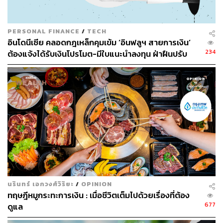
ABOUT THE AUTHOR
ถนัดกิจ จันกิเสน
Content Creator ประจำกองบรรณาธิการ
PERSONAL FINANCE
/
TECH
THE STANDARD WEALTH ผู้เสพติดโลก
อินโดนีเซีย คลอดกฎเหล็กคุมเข้ม ‘อินฟลูฯ สายการเงิน’
ธุรกิจ การตลาด เทคโนโลยี และชอบสำรวจ
234
ต้องแจ้งได้รับเงินโปรโมต-มีใบแนะนำลงทุน ฝ่าฝืนปรับ
โลกออฟไลน์และออนไลน์มาถอดรหัสความ
เคลื่อนไหวให้เป็นเรื่องเข้าใจง่าย สนุก และได้
สูงสุด 27.9 ล้านบาท
ไอเดียใหม่ๆ
นรินทร์ เอกวงศ์วิริยะ
/
OPINION
ทฤษฎีหมูกระทะการเงิน : เมื่อชีวิตเต็มไปด้วยเรื่องที่ต้อง
677
ดูแล