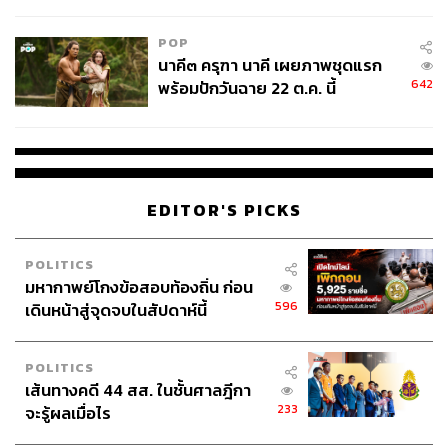
College Football
POP
นาคี๓ ครุฑา นาคี เผยภาพชุดแรก
642
พร้อมปักวันฉาย 22 ต.ค. นี้
EDITOR'S PICKS
POLITICS
มหากาพย์โกงข้อสอบท้องถิ่น ก่อน
596
เดินหน้าสู่จุดจบในสัปดาห์นี้
POLITICS
เส้นทางคดี 44 สส. ในชั้นศาลฎีกา
233
จะรู้ผลเมื่อไร