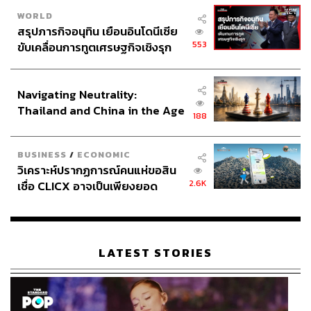
WORLD
สรุปภารกิจอนุทิน เยือนอินโดนีเซีย
553
ขับเคลื่อนการทูตเศรษฐกิจเชิงรุก
ประกาศหุ้นส่วนยุทธศาสตร์ไทย –
อินโดนีเซีย
Navigating Neutrality:
Thailand and China in the Age
188
of a New Global Order
BUSINESS
/
ECONOMIC
วิเคราะห์ปรากฏการณ์คนแห่ขอสิน
2.6K
เชื่อ CLICX อาจเป็นเพียงยอด
ภูเขาน้ำแข็ง ของปัญหาหนี้ครัว
เรือนไทยที่ถูกซุกไว้
LATEST STORIES