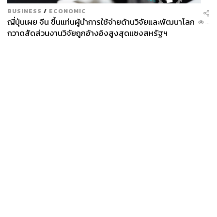
BUSINESS
/
ECONOMIC
ญี่ปุ่นเผย จีน ขึ้นแท่นผู้นำการใช้จ่ายด้านวิจัยและพัฒนาโลก
...
กวาดสัดส่วนงานวิจัยถูกอ้างอิงสูงสุดแซงสหรัฐฯ
News
Wealth
Pop
Podcast
Video
Now
Opinion
Careers
Events
Privacy
About
Contact
Policy
FOR
ADVERTISING
MEMBERSHIP