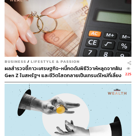
สามารถติดตาม THE STANDARD WEALTH
ผ่านแอปพลิเคชันต่างๆ ที่คุณสะดวกหรือใช้งานอยู่แล้วได้เลย
TAGS:
Brad Klontz
Mark Hamrick
การเงิน
การออมเงิน
BUSINESS
/
LIFESTYLE & PASSION
ผลสำรวจชี้ภาวะเศรษฐกิจ-หนี้กดดันพิธีวิวาห์หลุดจากฝัน
225
Gen Z ในสหรัฐฯ และชีวิตโสดกลายเป็นเทรนด์ใหม่ที่เลี่ยง
ไม่ได้
6.0K