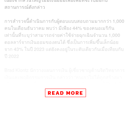
สถานการณ์ดังกล่าว
การสำรวจนี้ดำเนินการกับผู้ตอบแบบสอบถามมากกว่า 1,000
คนในเดือนธันวาคม พบว่า มีเพียง 44% ของคนอเมริกัน
เท่านั้นที่ระบุว่าสามารถจ่ายค่าใช้จ่ายฉุกเฉินจำนวน 1,000
ดอลลาร์จากเงินออมของตนได้ ซึ่งเป็นการเพิ่มขึ้นเล็กน้อย
จาก 43% ในปี 2023 แต่ยังคงอยู่ในระดับเดียวกันเมื่อเทียบกับ
ปี 2022
Brad Klontz นักวางแผนการเงิน ผู้เชี่ยวชาญด้านจิตวิทยาการ
เงินและพฤติกรรมการเงิน กล่าวว่า “คนเราไม่ได้ถูกสร้างมา
เพื่อการออม” เนื่องจากสมองของเราถูกโปรแกรมให้โฟกัสไป
ที่ความต้องการในปัจจุบัน ดังนั้นการออมจึงขัดกับ
READ MORE
สัญชาตญาณธรรมชาติของมนุษย์
การสำรวจยังเปิดเผยว่า เกือบ 2 ใน 3 ของผู้ตอบแบบสอบถาม
ระบุว่า อัตราเงินเฟ้อที่สูงทำให้พวกเขามีเงินน้อยลงในการ
ออมเงินสำหรับสถานการณ์ฉุกเฉิน ในขณะที่เพียง 19% บอก