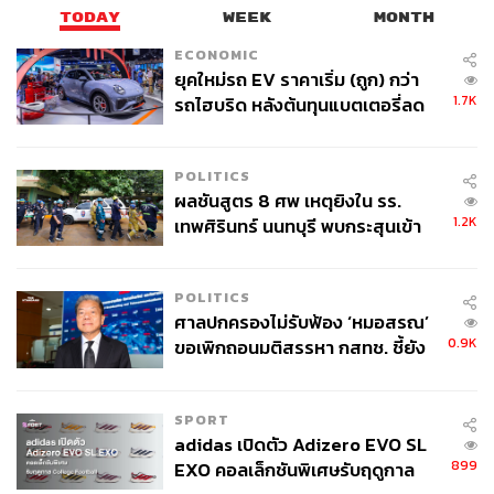
TODAY
WEEK
MONTH
ECONOMIC
ยุคใหม่รถ EV ราคาเริ่ม (ถูก) กว่า
1.7K
รถไฮบริด หลังต้นทุนแบตเตอรี่ลด
ลง - จีนแห่บุกตลาดเกิดใหม่
POLITICS
ผลชันสูตร 8 ศพ เหตุยิงใน รร.
1.2K
เทพศิรินทร์ นนทบุรี พบกระสุนเข้า
จุดสำคัญ ‘ศีรษะ-หน้าอก’ ครูถูกยิง
4 นัด จากระยะไกล
POLITICS
ศาลปกครองไม่รับฟ้อง ‘หมอสรณ’
0.9K
ขอเพิกถอนมติสรรหา กสทช. ชี้ยัง
ไม่ใช่ผู้เดือดร้อนเสียหาย
SPORT
adidas เปิดตัว Adizero EVO SL
899
EXO คอลเล็กชันพิเศษรับฤดูกาล