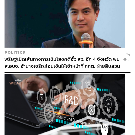
POLITICS
พริษฐ์เปิดเส้นทางการเงินโยงคดีฮั้ว สว. อีก 4 จังหวัด พบ
...
ส.อบจ. อำนาจเจริญโอนเงินให้เจ้าหน้าที่ กกต. ฝ่ายสืบสวน