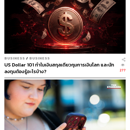
ทดลองอะไรบางอย่างออกมา แม้มันจะมีกฎข้อบังคับละเอียด
อ่อนอยู่บ้าง แต่โดยปกติแล้วพวกเขาย่อมทำได้
“ผมคิดว่ากลยุทธ์ที่เฟซบุ๊กคือการเรียนรู้ให้ไวที่สุดเท่าที่คุณ
จะทำได้ นั่นคือสิ่งที่บริษัทของพวกเราต้องการให้ทุกๆ คนได้
ทำ และยังเป็นการกระตุ้นวัฒนธรรมองค์กรที่สนับสนุนให้
บุคลากรได้ทดลองสิ่งต่างๆ และรู้จักกับความล้มเหลวบ้าง”
BUSINESS
/
BUSINESS
การโฟกัสและเรียนรู้สิ่งต่างๆ อย่างไม่รีรอ ส่ิง
US Dollar 101 ทำไมเงินสกุลเดียวกุมการเงินโลก และนัก
277
นี้แหละคือแก่นแท้ที่สำคัญมากกว่าผลิตภัณฑ์
ลงทุนต้องรู้อะไรบ้าง?
ใดๆ ก็ตามที่เรากำลังพัฒนาอยู่ ณ ขณะนี้
ไม่อยู่กับที่ เรียนรู้ตลอดเวลา
กลยุทธ์ของเฟซบุ๊กคือ ‘การเรียนรู้ให้ไวที่สุดเท่าที่คุณ
ทำได้’