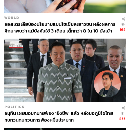
มาร์กกล่าวว่า “เมื่อคุณสร้างซอฟต์แวร์อินเทอร์เน็ตที่คุณ
สามารถเปลี่ยนแปลงได้ในทุกๆ วัน ผมคิดว่ากลยุทธ์ที่สำคัญ
ที่สุดก็คือการเรียนรู้ให้รวดเร็วที่สุดเท่าที่คุณจะสามารถทำได้
WORLD
ก่อนที่จะเปลี่ยนไปเรียนรู้กับเรื่องใหม่ๆ เรื่องอื่นๆ อีก
ออสเตรเลียป้องนโยบายแบนโซเชียลเยาวชน หลังผลการ
“ถึงแม้ว่าจะไม่ได้ผลลัพธ์ที่ดีที่สุดออกมาในทุกๆ ครั้งก็ตาม
168
ศึกษาพบว่า แม้บังคับใช้ 3 เดือน เด็กกว่า 8 ใน 10 ยังเข้า
แต่ที่สุดแล้วผมคิดว่าคุณจะสามารถรังสรรค์สิ่งที่ยอดเยี่ยม
ถึง
ออกมาได้ภายใน 1 ปีหรืออาจจะ 2 ปี ซึ่งผมว่าเข้าท่ากว่าการ
ที่คุณจะมานั่งรอฟีดแบ็กของคุณกับไอเดียที่คุณมีเป็นปีๆ
“
การโฟกัสและเรียนรู้สิ่งต่างๆ อย่างไม่รีรอ ส่ิงนี้แหละคือ
แก่นแท้ที่สำคัญมากกว่าผลิตภัณฑ์ใดๆ ก็ตามที่เรากำลัง
พัฒนาอยู่ ณ ขณะนี้
”
POLITICS
อนุทิน เผยมอบทนายฟ้อง ‘ยิ่งชีพ’ แล้ว หลังขอภูมิใจไทย
835
ทบทวนทบทวนการฟ้องหมิ่นประมาท