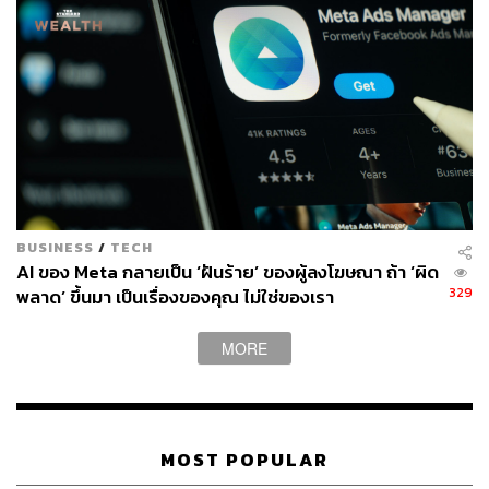
รู้จักเก็บความผิดพลาดเป็นบทเรียน
เมื่อปี 2014 นิโคลัส สปีเกลเบิร์ก (Nicolas Spiegelberg)
มหาบัณฑิตปริญญาโทสาขาวิศวกรรมคอมพิวเตอร์ จากมหา
วิทยาลัยอลาบามา ในเมืองฮันต์สวิลล์ (Huntsville) ที่มีโอกาส
BUSINESS
/
TECH
AI ของ Meta กลายเป็น ‘ฝันร้าย’ ของผู้ลงโฆษณา ถ้า ‘ผิด
ได้ร่วมงานกับเฟซบุ๊กในตำแหน่งผู้จัดการโปรเจกต์ ‘iOS infra’
329
พลาด’ ขึ้นมา เป็นเรื่องของคุณ ไม่ใช่ของเรา
ณ​ สำนักงานในนิวยอร์ก เล่าถึงประสบการณ์การสัมภาษณ์
งานของตัวเองไว้ว่า นอกเหนือจากทักษะในสายงานที่ต้องมี ผู้
MORE
ทำการสัมภาษณ์ก็จะทดสอบด้วยว่าคุณได้นำบทเรียนจาก
การทำงานในอดีตมาพัฒนาตัวเองหรือไม่
“พวกเขาจะให้โจทย์ที่ถูกออกแบบขึ้นมาโดยเฉพาะ ซึ่งคุณ
จะต้องรวบรวมโครงสร้างพื้นฐานที่ใช้ในการเขียนโปรแกรม
เช่น ลิสต์ต่างๆ กราฟ และแคช มาแก้โจทย์นั้นให้ได้
MOST POPULAR
“แต่เมื่อผ่านมาถึงหัวข้อสัมภาษณ์เกี่ยวกับปรัชญาในการ