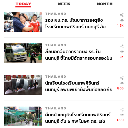
ทำงาน กรรมการที่สัมภาษณ์คุณจะซักถามถึงปัญหาการ
TODAY
WEEK
MONTH
ทำงานในอดีต วิธีแก้ไขปัญหาของคุณ และบทเรียนที่คุณได้
THAILAND
รับ
รอง ผบ.ตร. บัญชาการเหตุยิง
“ที่เป็นเช่นนั้นก็เพราะว่า เฟซบุ๊กต้องการให้คนที่อยากจะ
1.3K
โรงเรียนเทพศิรินทร์ นนทบุรี สั่ง
มาทำงานร่วมกับพวกเขามีความกระหายในการพัฒนาและ
ค้นหา 2 รอบยืนยันไร้คนติดค้าง พบ
ปรับปรุงตัวเองอย่างต่อเนื่อง รวมถึงสามารถนำบทเรียนใน
ศพปู่-ย่าที่บ้านพักผู้ก่อเหตุ
THAILAND
อดีตมาประยุกต์ใช้รับมือกับความท้าทายของการทำงานใน
สื่อนอกจับตากราดยิง รร. ใน
องค์กรปัจจุบันได้”
1.2K
นนทบุรี ชี้ไทยมีอัตราครอบครองปืน
สูงในระดับต้นของภูมิภาค
รักการทำงานเป็นทีมเวิร์ก
ลอรี โกเลอร์ (Lori Goler) รองประธานแผนกทรัพยากร
THAILAND
นักเรียนโรงเรียนเทพศิรินทร์
บุคคลที่ทำงานกับเฟซบุ๊กมายาวนานตั้งแต่ปี 2008 เคยให้
805
นนทบุรี อพยพเข้ายังพื้นที่ปลอดภัย
สัมภาษณ์ไว้ว่า พนักงานในองค์กรของเธอจะสนิทสนม
ชั่วคราว หลังเหตุใช้อาวุธปืนภายใน
ราวกับเป็นคนในครอบครัวเดียวกัน โดยที่แต่ละคนจะมีสิทธิ์
โรงเรียนคลี่คลาย
แสดงความคิดเห็นได้อย่างเสรี แต่ละฝ่ายจะเปิดรับซึ่งกันและ
THAILAND
กันตั้งแต่เรื่องงาน ซีรีส์ที่ชอบ ไปจนถึงปัญหาส่วนตัว
คืบหน้าเหตุยิงโรงเรียนเทพศิรินทร์
“พวกเราดูแลกันและกันดีมากๆ มันเป็นผลมาจากการที่
659
นนทบุรี ดับ 6 ศพ โฆษก ตร. เร่ง
องค์กรให้ความสำคัญกับความเป็น ‘ครอบครัว’ ของพนักงาน
สอบปมขโมยปืนปู่ก่อเหตุ