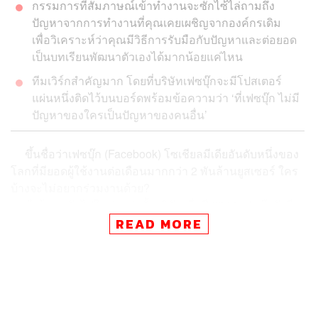
กรรมการที่สัมภาษณ์เข้าทำงานจะซักไซ้ไล่ถามถึง
ปัญหาจากการทำงานที่คุณเคยเผชิญจากองค์กรเดิม
เพื่อวิเคราะห์ว่าคุณมีวิธีการรับมือกับปัญหาและต่อยอด
เป็นบทเรียนพัฒนาตัวเองได้มากน้อยแค่ไหน
ทีมเวิร์กสำคัญมาก โดยที่บริษัทเฟซบุ๊กจะมีโปสเตอร์
แผ่นหนึ่งติดไว้บนบอร์ดพร้อมข้อความว่า ‘ที่เฟซบุ๊ก ไม่มี
ปัญหาของใครเป็นปัญหาของคนอื่น’
ขึ้นชื่อว่าเฟซบุ๊ก (Facebook) โซเชียลมีเดียอันดับหนึ่งของ
โลกที่มียอดผู้ใช้งานต่อเดือนมากกว่า 2 พันล้านยูสเซอร์ ใคร
บ้างจะไม่อยากร่วมงานด้วย?
ถ้าย้อนกลับไปในช่วงก่อตั้งบริษัทเมื่อปี 2004 เฟซบุ๊กยังมี
จำนวนพนักงานในองค์กรราว 500 คนเท่านั้น แต่เมื่อปี 2016
READ MORE
ที่ผ่านมา มีการเปิดเผยว่าขนาดองค์กรของพวกเขาขยายตัว
เพิ่มขึ้นหลายเท่า โดยมีพนักงานมากถึง 18,870 คน ที่ทำงาน
กับออฟฟิศของเฟซบุ๊กในกว่า 30 ประเทศทั่วโลก
เราเชื่อว่าคนจำนวนไม่น้อยน่าจะเคยตั้งข้อสงสัยอยู่เช่นกัน
ว่า ต้องมีคุณสมบัติเพียบพร้อมอย่างไร ทัศนคติแบบไหน และ