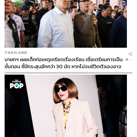
ABOUT THE AUTHOR
ปณชัย อารีเพิ่มพร
นักการตลาดผู้ฝักใฝ่ในแวดวงนวัตกรรมและ
เทคโนโลยี แต่บางทีก็เผลอมีใจให้วัฒนธรรม
POP อยู่ร่ำไป ใช้เวลาว่างไปกับการเสพศิลป์
และเฝ้ามองปรากฏการณ์ทางสังคม
THAILAND
นายกฯ เผยเด็กก่อเหตุเครียดเรื่องเรียน เชื่อเตรียมการเป็น
...
ขั้นตอน ชี้มีกระสุนอีกกว่า 30 นัด หากไม่จบชีวิตตัวเองอาจ
สูญเสียเพิ่ม