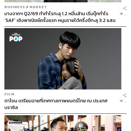
BUSINESS
/
MARKET
Photo: Static Flickr
บางจากฯ Q2/69 ทำกำไรทะลุ 1.2 หมื่นล้าน เริ่มบุ๊กกำไร
...
อ้างอิง:
‘SAF’ เชิงพาณิชย์ครั้งแรก หนุนรายได้ครึ่งปีทะลุ 3.2 แสน
techcrunch.com/2017/06/27/facebook-2-billion-users
ล้าน
mashable.com/2016/12/07/facebook-job-people/#x1
wjV7RIf5qi
www.cnbc.com/2017/06/05/how-mark-zuckerberg-ke
eps-facebook-employees-innovating.html
www.wired.com/2012/02/zuck-letter
TAGS:
Facebook
Social Media
Mark Zuckerberg
FILM
ตาโขน เตรียมฉายที่เทศกาลภาพยนตร์ไทย ณ ประเทศ
...
บราซิล
245