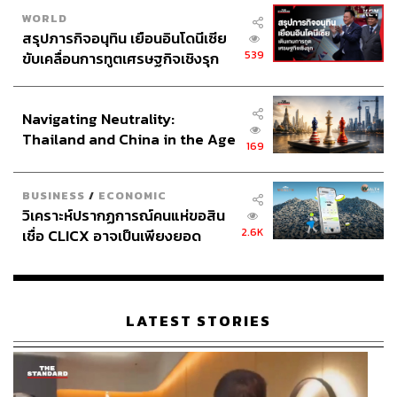
WORLD
สรุปภารกิจอนุทิน เยือนอินโดนีเซีย
539
ขับเคลื่อนการทูตเศรษฐกิจเชิงรุก
ประกาศหุ้นส่วนยุทธศาสตร์ไทย –
อินโดนีเซีย
Navigating Neutrality:
Thailand and China in the Age
169
of a New Global Order
BUSINESS
/
ECONOMIC
วิเคราะห์ปรากฏการณ์คนแห่ขอสิน
2.6K
เชื่อ CLICX อาจเป็นเพียงยอด
เปิดกว้าง รับฟัง และกล้าแสดงความคิดเห็น
ภูเขาน้ำแข็ง ของปัญหาหนี้ครัว
ครั้งหนึ่งมาร์กได้ร่ายยาวคุณสมบัตินี้ในจดหมายเปิดผนึก
เรือนไทยที่ถูกซุกไว้
ไปยังเหล่าผู้ลงทุนรายใหญ่ๆ ขององค์กร โดยมีใจความว่า
“พวกเราเชื่อว่าโลกที่เปิดกว้างย่อมเป็นโลกใบที่ดีกว่า เพราะ
LATEST STORIES
ว่าผู้คนที่เพียบพร้อมไปด้วยข้อมูลย่อมตัดสินใจได้ดีกว่าและ
สร้างผลกระทบที่ยอดเยี่ยมกว่า
“สิ่งเหล่านี้ล้วนแล้วแต่เป็นส่ิงที่พวกเราใช้ขับเคลื่อนเฟซบุ๊ก