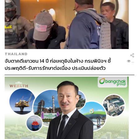
เช่นกัน พวกเรามุ่งมั่นอย่างหนักเพื่อทำให้มั่นใจว่า ทุกคนที่นี่
จะสามารถเข้าถึงข้อมูลต่างๆ ที่เกิดขึ้นกับองค์กรได้มากที่สุด
เท่าที่จะทำได้ ซึ่งเมื่อเป็นเช่นนั้นพวกเขาก็จะตัดสินใจสิ่งต่างๆ
ออกมาได้ดีและสร้างผลกระทบที่ยอดเยี่ยมได้ไม่แพ้กัน”
คุณสมบัติในข้อนี้ยังสอดคล้องกับสิ่งที่ลอรีเคยบอกไว้ว่า
“หนึ่งในข้อดีของการทำงานที่นี่คือการที่พวกเขาให้สิทธิ์
พนักงานทุกคนได้ออกความคิดเห็นที่มีอย่างเท่าเทียม ซึ่งถือ
เป็นรูปแบบการสื่อสารที่มีความเป็นประชาธิปไตยเอามากๆ
THAILAND
ทุกคนจะได้รับสิทธิ์นี้เหมือนกันหมด ไม่ว่าจะเป็นมาร์กหรือ
จับตาคดีเยาวชน 14 ปี ก่อเหตุยิงในห้าง กรมพินิจฯ ชี้
...
นักศึกษาฝึกงานภาคฤดูร้อน”
ประพฤติดี-รับการรักษาต่อเนื่อง ประเมินปล่อยตัว
คุณสมบัติทั้ง 5 ข้อที่คุณควรมีเพื่อใช้พิชิตใจมาร์กอาจเป็น
เคล็ดลับแค่บางข้อที่เราเลือกหยิบยกขึ้นมาจากมุมมองของตัว
มาร์กเองก็ดี หรือจากพนักงานในบริษัทของเขา ซึ่งนอกเหนือ
จาก 5 ข้อนี้ ก็ยังมีคุณสมบัติอื่นๆ อีกมากมายหลายประการที่
เจ้าของโซเชียลมีเดียเบอร์หนึ่งของโลกวาดฝันให้ ‘ว่าที่’
พนักงานทุกคนของเขาพึงมีติดตัว
และถึงแม้คุณอาจจะไม่ได้ไปสมัครงานที่เฟซบุ๊ก แต่อย่าง
น้อยคุณสมบัติเหล่านี้ก็น่าจะช่วยทำให้คุณเป็นคนที่มีคุณค่า
ต่อองค์กรได้ไม่ยาก