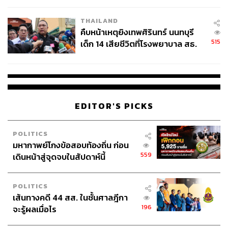
โดยสิ่งที่เราได้รับกลับมาก็คือทีมเวิร์ก ออฟฟิศของเราจะมี
โปสเตอร์แผ่นหนึ่งติดไว้พร้อมข้อความว่า ‘ที่เฟซบุ๊ก ไม่มี
THAILAND
ปัญหาของใครเป็นปัญหาของคนอื่น’ ซึ่งฉันคิดว่ามันเป็นส่ิงที่
คืบหน้าเหตุยิงเทพศิรินทร์ นนทบุรี
สื่อแทนความหมายวิธีการทำงานร่วมกันของพวกเราได้เป็น
515
เด็ก 14 เสียชีวิตที่โรงพยาบาล สธ.
อย่างดี
ยืนยันครูเสียชีวิต 5 ราย เจ็บ 22
“นอกจากนี้พวกเรายังมีกลุ่มย่อยต่างๆ ที่มากกว่าจำนวน
ราย
พนักงานในบริษัทของเราเสียอีก! โดยกลุ่มย่อยพวกนี้ก็ไม่ได้
แบ่งตามลำดับชั้นความใหญ่โตของตำแหน่งของคุณ แต่แบ่ง
ตามโปรเจกต์งานที่คุณถือร่วมกัน ความสนใจ และความถนัด
EDITOR'S PICKS
ที่พนักงานแต่ละคนมีเหมือนๆ กัน
ลอรีบอกว่าเธอรักเพื่อนร่วมงานทุกคนที่เฟซบุ๊กมาก และที่
POLITICS
นี่ทำให้เธอไม่อยากย้ายงานไปที่อื่นอีกเลย “ที่นี่เป็นเหมือน
มหากาพย์โกงข้อสอบท้องถิ่น ก่อน
ครอบครัวสำหรับฉัน ฉันคงจินตนาการภาพตัวเองไปทำงาน
559
เดินหน้าสู่จุดจบในสัปดาห์นี้
ที่ไหนไม่ออกแล้ว มันเหมือนเป็นที่ที่รวมกันระหว่างความน่า
ทึ่ง ความชาญฉลาด ความท้าทาย ความสนุกและความ
POLITICS
อบอุ่น ซึ่งส่ิงเหล่านี้สำคัญสำหรับฉัน”
เส้นทางคดี 44 สส. ในชั้นศาลฎีกา
196
จะรู้ผลเมื่อไร