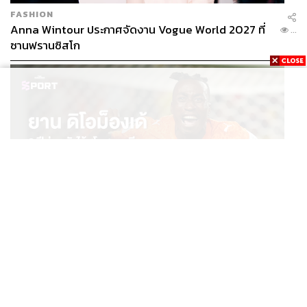
FASHION
Anna Wintour ประกาศจัดงาน Vogue World 2027 ที่
...
ซานฟรานซิสโก
SPORT
ยาน ดิโอม็องเด้ 2 ปีก่อนยังไร้สโมสรอาชีพ สู่นักเตะค่าตัว
...
125 ล้านยูโร กับคำสัญญาถึงน้องสาวผู้ล่วงลับ