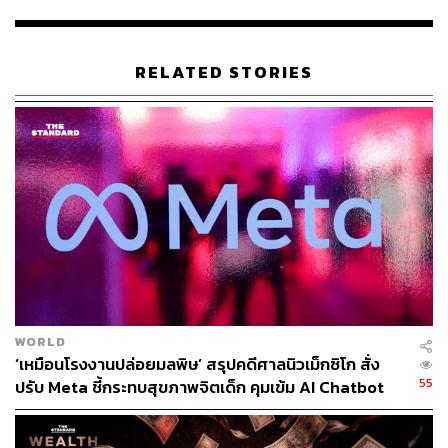
RELATED STORIES
ชอบสรรค์สร้างและกล้าทดลอง
มาร์กสนับสนุนให้ทุกคนเรียนรู้ที่จะทดลองพัฒนา
ผลิตภัณฑ์เป็นของตัวเองอยู่เสมอ โดยเขาให้บุคลากรใน
แผนกวิศวกรรมเฟซบุ๊กทดลองเขียนโปรแกรมขึ้นมาเป็นของ
ตัวเอง
“
ถ้ามันไม่ได้ทำลายบริษัทของคุณ งั้นก็ให้พวกเขาทดลอง
ไปเถอะ
และหากว่างบประมาณของการทดลองไม่ได้สูงเกิน
เหตุ พวกเรายิ่งจะได้เรียนรู้จากการทดลอง และการปล่อยให้
WORLD
พวกเขาออกไปสำรวจในสิ่งที่ควรค่าแก่การค้นพบมากกว่า
‘เหมือนโรงงานปล่อยมลพิษ’ สรุปคดีศาลนิวเม็กซิโก สั่ง
การอยู่ในกฎข้อบังคับไม่ทำอะไรเลย
55
ปรับ Meta ชี้กระทบสุขภาพจิตเด็ก คุมเข้ม AI Chatbot
“ทุกวันนี้เฟซบุ๊กที่คุณกำลังใช้งานอยู่ก็ไม่ได้มีแค่เวอร์ชัน
เดียว แต่มีมาแล้วมากกว่า 10,000 เวอร์ชัน วิศวกรที่บริษัท
ของพวกเราสามารถตัดสินใจด้วยตัวเองเมื่อคิดจะริเริ่ม