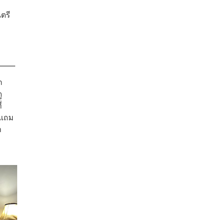
ก
ตรี
ก
ู
่
ง แถม
า