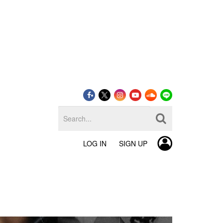
LOG IN
SIGN UP