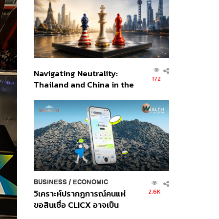
อินโดนีเซีย
Navigating Neutrality:
172
Thailand and China in the
Age of a New Global
Order
BUSINESS
/
ECONOMIC
2.6K
วิเคราะห์ปรากฏการณ์คนแห่
ขอสินเชื่อ CLICX อาจเป็น
เพียงยอดภูเขาน้ำแข็ง ของ