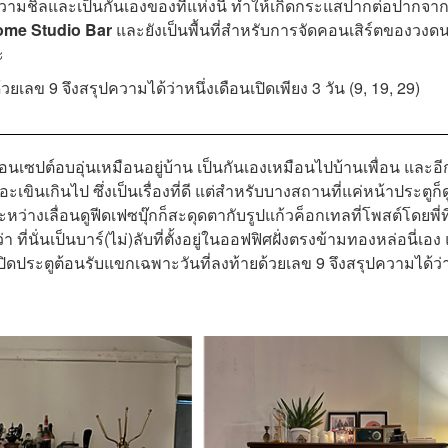
วยความชิลและเป็นกันเองของที่แห่งนี้ ทำให้เกิดกระแสปากต่อปากจา
ome Studio Bar
และยังเป็นพื้นที่สำหรับการจัดคอนเสิร์ตของวงดน
ะ
วยเลข 9 จึงสรุปความได้ว่าหนึ่งเดือนเปิดเพียง 3 วัน (9, 19, 29)
เซปต์อบอุ่นเหมือนอยู่บ้าน เป็นกันเองเหมือนไปบ้านเพื่อน และอี
อะเขินเกินไป ซึ่งเป็นเรื่องที่ดี แต่สำหรับบางสถานที่แค่หน้าประตูก็ด
ะหว่างเลื่อนดูฟีดเฟซบุ๊กก็สะดุดตากับรูปแก้วค็อกเทลที่โพสต์โดยพี่ที
า ที่นั่นเป็นบาร์(ไม่)ลับที่ตั้งอยู่ในออฟฟิศฝั่งตรงข้ามทองหล่อนี่เอ
ะเปิดประตูต้อนรับแขกเฉพาะวันที่ลงท้ายด้วยเลข 9 จึงสรุปความได้ว่