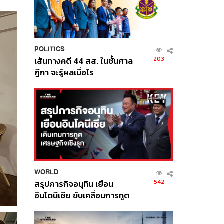
POLITICS
203
เส้นทางคดี 44 สส. ในชั้นศาล
ฎีกา จะรู้ผลเมื่อไร
WORLD
542
สรุปภารกิจอนุทิน เยือน
อินโดนีเซีย ขับเคลื่อนการทูต
เศรษฐกิจเชิงรุก ประกาศหุ้น
ส่วนยุทธศาสตร์ไทย –