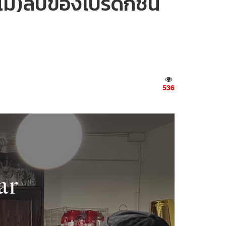
ม่)ลับของโปรดักชัน
536