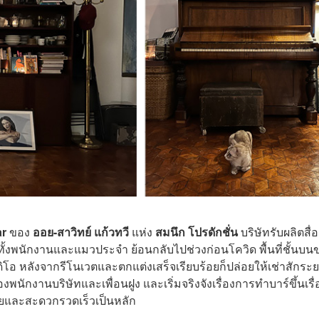
ar
ของ
ออย-สาวิทย์​ แก้วทวี
แห่ง
สมนึก โปรดักชั่น
บริษัทรับผลิตสื
ีทั้งพนักงานและแมวประจำ ย้อนกลับไปช่วงก่อนโควิด พื้นที่ชั้นบน
โอ หลังจากรีโนเวตและตกแต่งเสร็จเรียบร้อยก็ปล่อยให้เช่าสักระ
ของพนักงานบริษัทและเพื่อนฝูง และเริ่มจริงจังเรื่องการทำบาร์ขึ้นเรื
่ายและสะดวกรวดเร็วเป็นหลัก