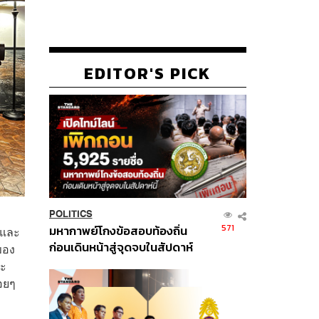
EDITOR'S PICK
POLITICS
571
มหากาพย์โกงข้อสอบท้องถิ่น
่อและ
ก่อนเดินหน้าสู่จุดจบในสัปดาห์
ของ
นี้
ยะ
่อยๆ