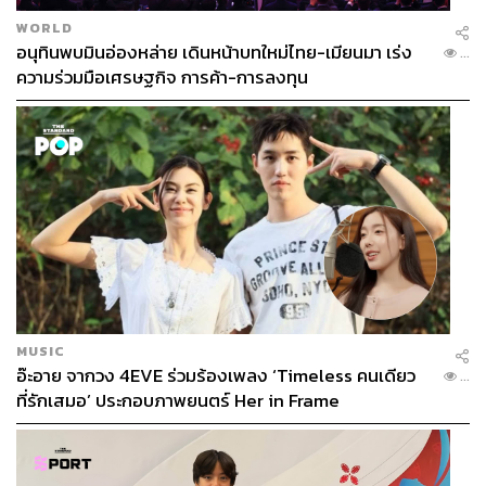
WORLD
อนุทินพบมินอ่องหล่าย เดินหน้าบทใหม่ไทย-เมียนมา เร่ง
...
ความร่วมมือเศรษฐกิจ การค้า-การลงทุน
MUSIC
อ๊ะอาย จากวง 4EVE ร่วมร้องเพลง ‘Timeless คนเดียว
...
ที่รักเสมอ’ ประกอบภาพยนตร์ Her in Frame