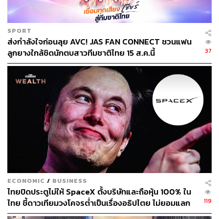
SPORT
ส่งกำลังใจก่อนลุย AVC! JAS FAN CONNECT ชวนแฟน
37
ลูกยางใกล้ชิดนักตบสาวทีมชาติไทย 15 ส.ค.นี้
ECONOMIC
/
BUSINESS
ไทยปิดประตูไม่ให้ SpaceX ตั้งบริษัทและถือหุ้น 100% ใน
119
ไทย ชี้ดาวเทียมวงโคจรต่ำเป็นเรื่องอธิปไตย ไม่ยอมแลก
ในโต๊ะเจรจาการค้า