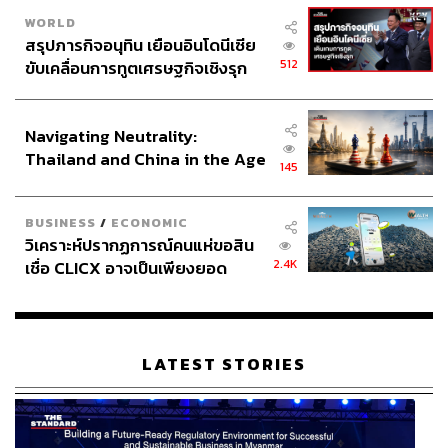
WORLD
สรุปภารกิจอนุทิน เยือนอินโดนีเซีย
512
ขับเคลื่อนการทูตเศรษฐกิจเชิงรุก
ประกาศหุ้นส่วนยุทธศาสตร์ไทย –
อินโดนีเซีย
Navigating Neutrality:
Thailand and China in the Age
145
of a New Global Order
BUSINESS
/
ECONOMIC
วิเคราะห์ปรากฏการณ์คนแห่ขอสิน
2.4K
เชื่อ CLICX อาจเป็นเพียงยอด
ภูเขาน้ำแข็ง ของปัญหาหนี้ครัว
เรือนไทยที่ถูกซุกไว้
LATEST STORIES