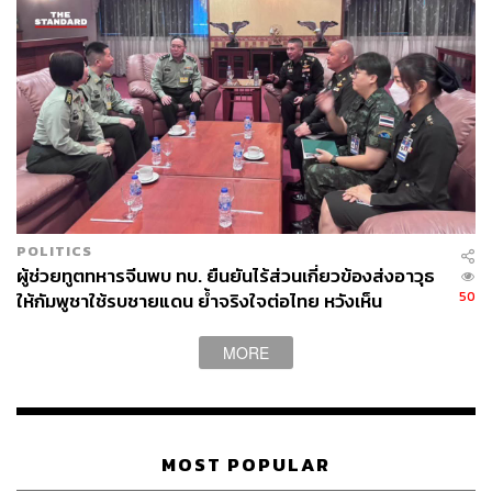
POLITICS
ผู้ช่วยทูตทหารจีนพบ ทบ. ยืนยันไร้ส่วนเกี่ยวข้องส่งอาวุธ
50
ให้กัมพูชาใช้รบชายแดน ย้ำจริงใจต่อไทย หวังเห็น
ทางออกสันติวิธี
MORE
MOST POPULAR