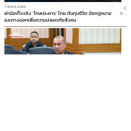
THAILAND
ผ่าข้อเท็จจริง ‘โทษประหาร’ ไทย ต้นทุนชีวิต ข้อกฎหมาย
...
และทางออกเพื่อความปลอดภัยสังคม
THAILAND
เปิดแผนหลัง BRN เปลี่ยนแกนนำ พุ่งเป้าดิสเครดิต
...
กกล.รัฐ ใช้ทหารก่อเหตุ พร้อมระดมเงินบริจาคสะพัดปีละ
2,000 ล้านบาท