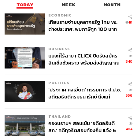
TODAY
WEEK
MONTH
ECONOMIC
เทียบรายจ่ายบุคลากรรัฐ ไทย vs.
1K
ต่างประเทศ: พบภาษีทุก 100 บาท
ของคนไทยใช้ไปกับข้าราชการเฉียด
40 บาท
BUSINESS
แบงก์ไร้สาขา CLICX ปิดรับสมัคร
840
สินเชื่อชั่วคราว พร้อมส่งสัญญาณ
เตือนกลุ่มกู้เงินผิดวัตถุประสงค์-ให้
ข้อมูลเท็จ เตรียมดำเนินคดีเด็ดขาด
POLITICS
‘ประภาศ คงเอียด’ กรรมการ ป.ป.ช.
556
อดีตอธิบดีกรมธนารักษ์ ถึงแก่
อนิจกรรม
THAILAND
กองปราบฯ สอบเข้ม ‘อดีตอธิบดี
484
สถ.’ คดีทุจริตสอบท้องถิ่น แจ้ง 6