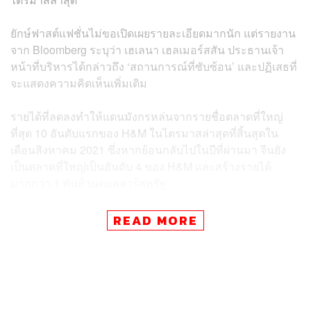
ยักษ์ฟาสต์แฟชั่นไม่ขอเปิดเผยรายละเอียดมากนัก แต่รายงาน
จาก Bloomberg ระบุว่า เฮเลนา เฮลเมอร์สสัน ประธานเจ้า
หน้าที่บริหารได้กล่าวถึง ‘สถานการณ์ที่ซับซ้อน’ และปฏิเสธที่
จะแสดงความคิดเห็นเพิ่มเติม
รายได้ที่ลดลงทำให้แดนมังกรหล่นจากรายชื่อตลาดที่ใหญ่
ที่สุด 10 อันดับแรกของ H&M ในไตรมาสล่าสุดที่สิ้นสุดใน
เดือนสิงหาคม 2021 ซึ่งหากย้อนกลับไปในปีที่ผ่านมา จีนยัง
เป็นตลาดที่ใหญ่เป็นอันดับ 4 ของ H&M และสร้างรายได้
มากกว่า 1 พันล้านดอลลาร์สหรัฐ
ผู้ใช้โซเชียลมีเดียของจีนเริ่มเรียกร้องให้คว่ำบาตร H&M ใน
READ MORE
เดือนมีนาคม หลังจากคำแถลงก่อนหน้านี้ของผู้ค้าปลีกที่
แสดงความกังวลเกี่ยวกับการบังคับใช้แรงงานในซินเจียง
H&M ออกมาตอบโต้ในช่วงเวลานั้นด้วยแถลงการณ์ใหม่ที่
ระบุว่า การจัดซื้ออย่างมีจริยธรรมยังคงเป็นสิ่งสำคัญอันดับ
แรก โดยไม่เอ่ยถึงซินเจียง