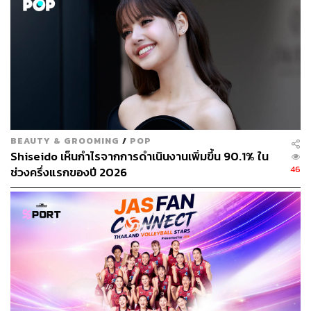
115
ABOUT THE AUTHOR
ถนัดกิจ จันกิเสน
Content Creator ประจำกองบรรณาธิการ
THE STANDARD WEALTH ผู้เสพติดโลก
ธุรกิจ การตลาด เทคโนโลยี และชอบสำรวจ
BEAUTY & GROOMING
/
POP
โลกออฟไลน์และออนไลน์มาถอดรหัสความ
เคลื่อนไหวให้เป็นเรื่องเข้าใจง่าย สนุก และได้
Shiseido เห็นกำไรจากการดำเนินงานเพิ่มขึ้น 90.1% ใน
ไอเดียใหม่ๆ
46
ช่วงครึ่งแรกของปี 2026