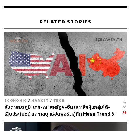
อ้างอิง:
https://www.bloomberg.com/news/articles/2021-09-3
0/h-m-s-revenue-in-china-plummets-after-labor-rights
-controversy
RELATED STORIES
สามารถติดตาม THE STANDARD WEALTH
ผ่านแอปพลิเคชันต่างๆ ที่คุณสะดวกหรือใช้งานอยู่แล้วได้เลย
TAGS:
China
H&M
Bloomberg
Xinjiang
Uyghurs
ECONOMIC
/
MARKET
/
TECH
จับตาสมรภูมิ ‘เทค-AI’ สหรัฐฯ-จีน เจาะลึกหุ้นกลุ่มได้-
76
เสียประโยชน์ และกลยุทธ์จัดพอร์ตสู้ศึก Mega Trend 3-
5 ปีข้างหน้า