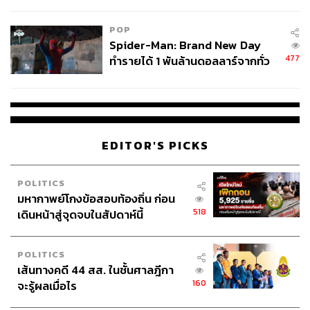
ข้อหาหนัก จ่อชง ป.ป.ช. 12 ส.ค. นี้
POP
Spider-Man: Brand New Day
477
ทำรายได้ 1 พันล้านดอลลาร์จากทั่ว
โลกภายใน 6 วัน
EDITOR'S PICKS
POLITICS
มหากาพย์โกงข้อสอบท้องถิ่น ก่อน
518
เดินหน้าสู่จุดจบในสัปดาห์นี้
POLITICS
เส้นทางคดี 44 สส. ในชั้นศาลฎีกา
160
จะรู้ผลเมื่อไร