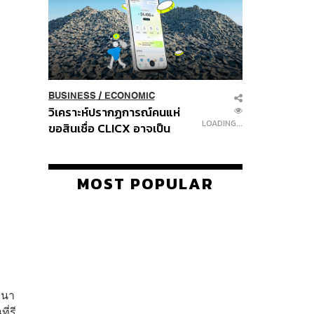
BUSINESS
/
ECONOMIC
วิเคราะห์ปรากฏการณ์คนแห่
LOADING...
ขอสินเชื่อ CLICX อาจเป็น
เพียงยอดภูเขาน้ำแข็ง ของ
ปัญหาหนี้ครัวเรือนไทยที่ถูกซุก
ไว้
MOST POPULAR
านา
ี่รี