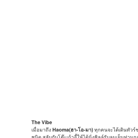
The Vibe
เมื่อมาถึง
Haoma(ฮา-โอ-มา)
ทุกคนจะได้เดินทัวร
ชนิด สลับกับโต๊ะเก้าอี้ให้ได้นั่งชิลล์รับลมเย็น