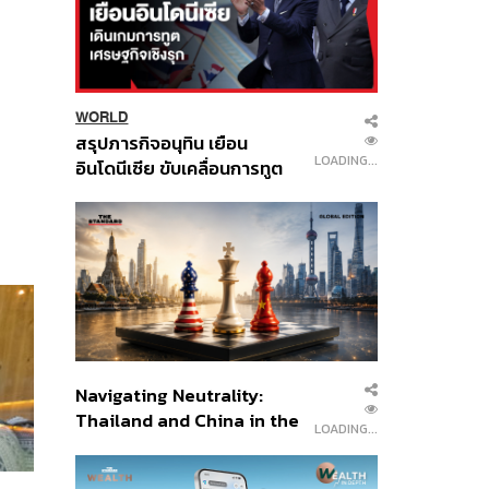
WORLD
สรุปภารกิจอนุทิน เยือน
LOADING...
อินโดนีเซีย ขับเคลื่อนการทูต
เศรษฐกิจเชิงรุก ประกาศหุ้น
ส่วนยุทธศาสตร์ไทย –
อินโดนีเซีย
Navigating Neutrality:
Thailand and China in the
LOADING...
Age of a New Global
Order