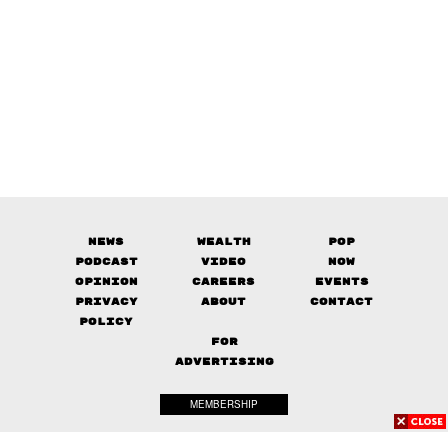
News
Wealth
Pop
Podcast
Video
Now
Opinion
Careers
Events
Privacy
About
Contact
Policy
FOR
ADVERTISING
MEMBERSHIP