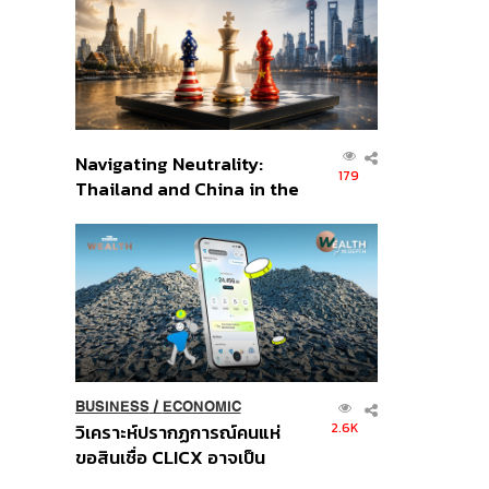
อินโดนีเซีย
Navigating Neutrality:
179
Thailand and China in the
Age of a New Global
Order
BUSINESS
/
ECONOMIC
2.6K
วิเคราะห์ปรากฏการณ์คนแห่
ขอสินเชื่อ CLICX อาจเป็น
เพียงยอดภูเขาน้ำแข็ง ของ