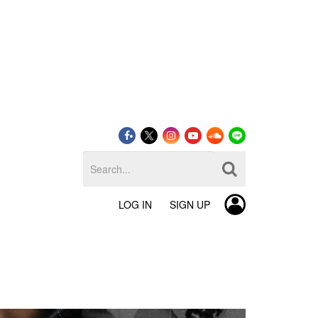
LOG IN
SIGN UP