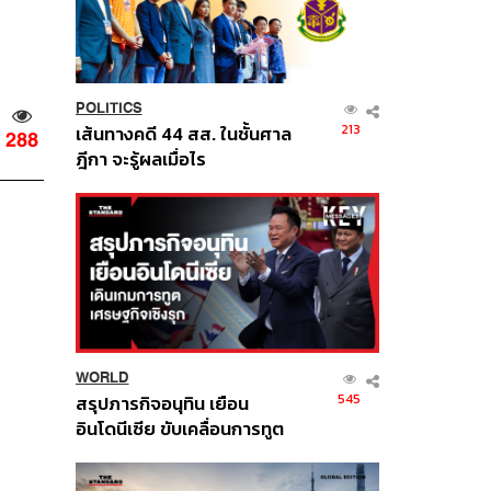
POLITICS
213
เส้นทางคดี 44 สส. ในชั้นศาล
288
ฎีกา จะรู้ผลเมื่อไร
WORLD
545
สรุปภารกิจอนุทิน เยือน
อินโดนีเซีย ขับเคลื่อนการทูต
เศรษฐกิจเชิงรุก ประกาศหุ้น
ส่วนยุทธศาสตร์ไทย –