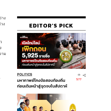
ว่าง
่วง
EDITOR'S PICK
ยว
ง
ความ
POLITICS
น
577
มหากาพย์โกงข้อสอบท้องถิ่น
ก่อนเดินหน้าสู่จุดจบในสัปดาห์
นี้