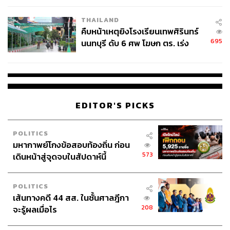
THAILAND
คืบหน้าเหตุยิงโรงเรียนเทพศิรินทร์
695
นนทบุรี ดับ 6 ศพ โฆษก ตร. เร่ง
สอบปมขโมยปืนปู่ก่อเหตุ
EDITOR'S PICKS
POLITICS
มหากาพย์โกงข้อสอบท้องถิ่น ก่อน
573
เดินหน้าสู่จุดจบในสัปดาห์นี้
POLITICS
เส้นทางคดี 44 สส. ในชั้นศาลฎีกา
208
จะรู้ผลเมื่อไร