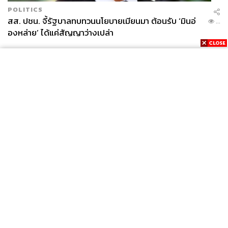
POLITICS
สส. ปชน. จี้รัฐบาลทบทวนนโยบายเมียนมา ต้อนรับ ‘มินอ่
...
องหล่าย’ ได้แค่สัญญาว่างเปล่า
News
Wealth
Pop
Podcast
Video
Now
Opinion
Careers
Events
Privacy
About
Contact
Policy
FOR
ADVERTISING
MEMBERSHIP