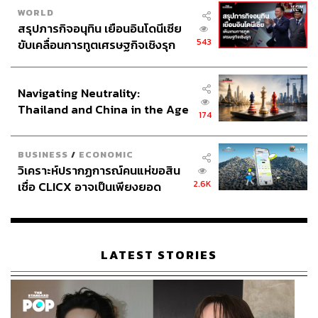
WORLD
สรุปภารกิจอนุทิน เยือนอินโดนีเซีย
543
ขับเคลื่อนการทูตเศรษฐกิจเชิงรุก
ประกาศหุ้นส่วนยุทธศาสตร์ไทย –
อินโดนีเซีย
Navigating Neutrality:
Thailand and China in the Age
174
of a New Global Order
BUSINESS
/
ECONOMIC
วิเคราะห์ปรากฏการณ์คนแห่ขอสิน
2.6K
เชื่อ CLICX อาจเป็นเพียงยอด
ภูเขาน้ำแข็ง ของปัญหาหนี้ครัว
เรือนไทยที่ถูกซุกไว้
LATEST STORIES