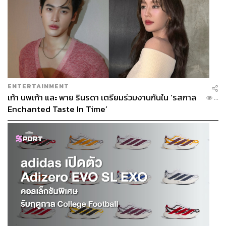
TAGS:
Grammy Awards
Taylor Swift
Dua Lipa
Lana Del Rey
Doja Cat
Olivia Rodrigo
Grammy Awards 2024
Victoria Monét
ENTERTAINMENT
เก้า นพเก้า และ พาย รินรดา เตรียมร่วมงานกันใน ‘รสกาล
...
Enchanted Taste In Time’
646
ABOUT THE AUTHOR
คริสตอฟเฟอร์ สเวนซัน
บรรณาธิการแฟชั่นและคัลเจอร์ต่างประเทศ
ประจำสำนักข่าว THE STANDARD