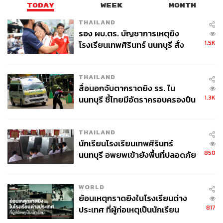
TODAY
WEEK
MONTH
THAILAND
รอง ผบ.ตร. บัญชาการเหตุยิง
1.5K
โรงเรียนเทพศิรินทร์ นนทบุรี สั่ง
ค้นหา 2 รอบยืนยันไร้คนติดค้าง พบ
ศพปู่-ย่าที่บ้านพักผู้ก่อเหตุ
THAILAND
สื่อนอกจับตากราดยิง รร. ใน
1.3K
นนทบุรี ชี้ไทยมีอัตราครอบครองปืน
สูงในระดับต้นของภูมิภาค
THAILAND
นักเรียนโรงเรียนเทพศิรินทร์
850
นนทบุรี อพยพเข้ายังพื้นที่ปลอดภัย
ชั่วคราว หลังเหตุใช้อาวุธปืนภายใน
โรงเรียนคลี่คลาย
WORLD
ย้อนเหตุกราดยิงในโรงเรียนต่าง
817
ประเทศ ที่ผู้ก่อเหตุเป็นนักเรียน