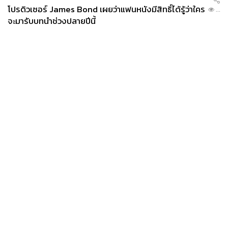
โปรดิวเซอร์ James Bond เผยว่าแฟนหนังมีสิทธิ์ได้รู้ว่าใคร
...
จะมารับบทนำช่วงปลายปีนี้
News
Wealth
Pop
Podcast
Video
Now
Opinion
Careers
Events
Privacy
About
Contact
Policy
FOR
ADVERTISING
MEMBERSHIP