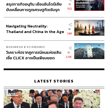
สรุปภารกิจอนุทิน เยือนอินโดนีเซีย
512
ขับเคลื่อนการทูตเศรษฐกิจเชิงรุก
ประกาศหุ้นส่วนยุทธศาสตร์ไทย –
อินโดนีเซีย
Navigating Neutrality:
Thailand and China in the Age
149
of a New Global Order
BUSINESS
/
ECONOMIC
วิเคราะห์ปรากฏการณ์คนแห่ขอสิน
2.5K
เชื่อ CLICX อาจเป็นเพียงยอด
ภูเขาน้ำแข็ง ของปัญหาหนี้ครัว
เรือนไทยที่ถูกซุกไว้
LATEST STORIES