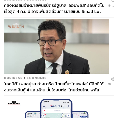
คลังเตรียมจำหน่ายพันธบัตรรัฐบาล ‘ออมพลัส’ รอบถัดไป
...
เร็วสุด 4 ก.ย.นี้ อาจเพิ่มสัดส่วนการขายแบบ Small Lot
First มากขึ้น
BUSINESS
/
ECONOMIC
‘เอกนิติ’ เผยอยู่ระหว่างหารือ ‘ไทยเที่ยวไทยพลัส’ มีสิทธิใช้
...
งบจากเงินกู้ 4 แสนล้าน มั่นใจงบต่อ ‘ไทยช่วยไทย พลัส’
เฟส 2 มีเพียงพอ