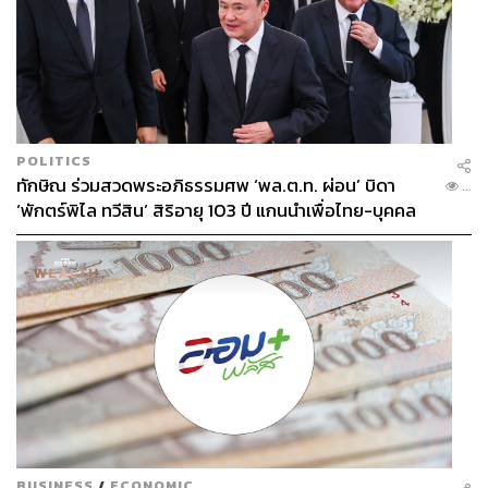
POLITICS
ทักษิณ ร่วมสวดพระอภิธรรมศพ ‘พล.ต.ท. ผ่อน’ บิดา
...
‘พักตร์พิไล ทวีสิน’ สิริอายุ 103 ปี แกนนำเพื่อไทย-บุคคล
หลากวงการร่วมอาลัย
BUSINESS
/
ECONOMIC