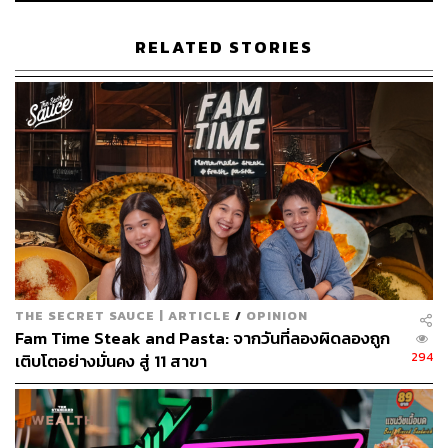
ชั้น B ศูนย์การค้ายูเนี่ยนมอลล์ กรุงเทพฯ เปิดทุกวันตามเวลา
ศูนย์การค้า
RELATED STORIES
ภาพ:
Good Noodle BKK
TAGS:
ร้านอาหาร
บะหมี่กึ่งสำเร็จรูป
Good Noodle
251
THE SECRET SAUCE | ARTICLE
/
OPINION
Fam Time Steak and Pasta: จากวันที่ลองผิดลองถูก
294
เติบโตอย่างมั่นคง สู่ 11 สาขา
ABOUT THE AUTHOR
วรนิต หิรัญพงษ์
อดีตนักเขียนอาหาร ท่องเที่ยว และความ