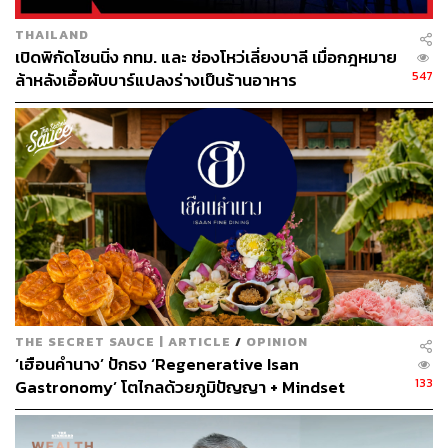
THAILAND
เปิดพิกัดโซนนิ่ง กทม. และ ช่องโหว่เลี่ยงบาลี เมื่อกฎหมาย
547
ล้าหลังเอื้อผับบาร์แปลงร่างเป็นร้านอาหาร
THE SECRET SAUCE | ARTICLE
/
OPINION
‘เฮือนคำนาง’ ปักธง ‘Regenerative Isan
133
Gastronomy’ โตไกลด้วยภูมิปัญญา + Mindset