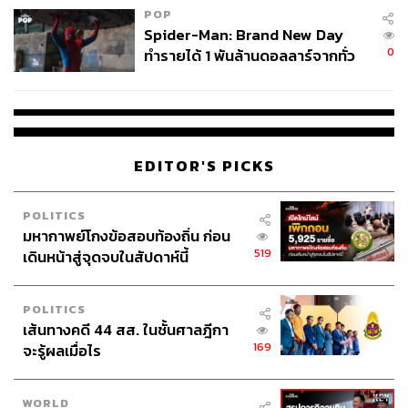
POP
Spider-Man: Brand New Day
0
ทำรายได้ 1 พันล้านดอลลาร์จากทั่ว
โลกภายใน 6 วัน
EDITOR'S PICKS
POLITICS
มหากาพย์โกงข้อสอบท้องถิ่น ก่อน
519
เดินหน้าสู่จุดจบในสัปดาห์นี้
POLITICS
เส้นทางคดี 44 สส. ในชั้นศาลฎีกา
169
จะรู้ผลเมื่อไร
WORLD