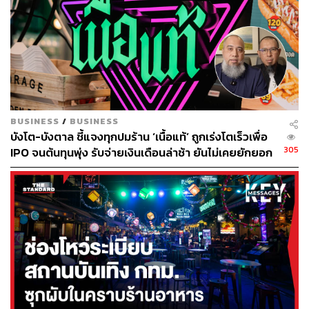
สัมพันธ์ ปัจจุบันเป็นนักเขียนอิสระที่กำลังตาม
หาความฝันและเส้นทางใหม่ในประเทศญี่ปุ่น
BUSINESS
/
BUSINESS
บังโต-บังตาล ชี้แจงทุกปมร้าน ‘เนื้อแท้’ ถูกเร่งโตเร็วเพื่อ
305
IPO จนต้นทุนพุ่ง รับจ่ายเงินเดือนล่าช้า ยันไม่เคยยักยอก
เงินประกันสังคม