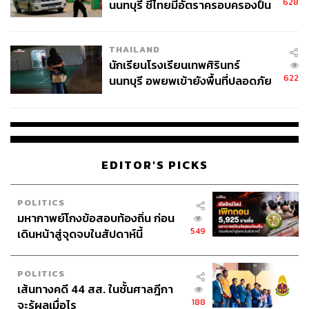
628
นนทบุรี ชี้ไทยมีอัตราครอบครองปืน
สูงในระดับต้นของภูมิภาค
THAILAND
นักเรียนโรงเรียนเทพศิรินทร์
622
นนทบุรี อพยพเข้ายังพื้นที่ปลอดภัย
ชั่วคราว หลังเหตุใช้อาวุธปืนภายใน
โรงเรียนคลี่คลาย
TAGS:
Cambodia
กระทรวงพลังงาน
ศรีสะเกษ
ปั๊มน้ำมัน
EDITOR'S PICKS
จรวดโจมตี
POLITICS
มหากาพย์โกงข้อสอบท้องถิ่น ก่อน
549
เดินหน้าสู่จุดจบในสัปดาห์นี้
POLITICS
เส้นทางคดี 44 สส. ในชั้นศาลฎีกา
507
188
จะรู้ผลเมื่อไร