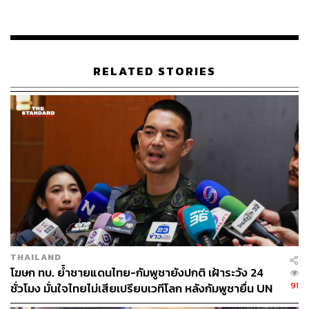
อย่างใด’
ดังนั้น คปภ. จึงมีมติร่วมกันว่า บริษัทประกันภัยทุกบริษัทไม่
ควรนำเรื่องสงครามมาเป็นเหตุปฏิเสธการจ่ายค่าสินไหม
RELATED STORIES
ทดแทน และต้องชดใช้ตามเงื่อนไขของกรมธรรม์ประกันภัย
สำหรับกรณีของปั๊มน้ำมันที่มีผู้เสียชีวิต คณานุสรณ์ระบุว่า
ปั๊มน้ำมันดังกล่าวทำประกันภัยไว้ 2 ประเภท คือประกันความ
เสี่ยงภัยทรัพย์สิน ซึ่งคุ้มครองอาคารทั้งหมดในปั๊ม และ
ประกันภัยความรับผิดต่อบุคคลภายนอก ซึ่งอาจไม่คุ้มครอง
เนื่องจากเป็นความเสียหายที่เกิดจากบุคคลภายนอก อย่างไร
ก็ตาม คปภ. ได้ประสานไปยังบริษัทประกันภัยที่เกี่ยวข้องเพื่อ
ให้ความช่วยเหลือเป็นสินไหมกรุณาแก่ผู้เสียชีวิตแล้ว
ในส่วนของกรณีเด็กนักเรียนที่เสียชีวิต พบว่ามีการทำประกัน
THAILAND
ภัยอุบัติเหตุกลุ่มไว้ ซึ่ง คปภ. ประสานให้เตรียมดำเนินการ
โฆษก ทบ. ย้ำชายแดนไทย-กัมพูชายังปกติ เฝ้าระวัง 24
ชดใช้ค่าสินไหมทดแทนแล้วเช่นกัน โดยจะเร่งดำเนินการให้
91
ชั่วโมง มั่นใจไทยไม่เสียเปรียบเวทีโลก หลังกัมพูชายื่น UN
แล้วเสร็จเร็วกว่ากรอบระยะเวลาปกติที่ 45 วัน
รับรอง MOU43