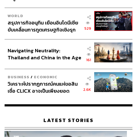
ABOUT THE AUTHOR
WORLD
สรุปภารกิจอนุทิน เยือนอินโดนีเซีย
THE STANDARD TEAM
529
ขับเคลื่อนการทูตเศรษฐกิจเชิงรุก
กองบรรณาธิการ THE STANDARD
ประกาศหุ้นส่วนยุทธศาสตร์ไทย –
อินโดนีเซีย
ABOUT THE PHOTOGRAPHER
Navigating Neutrality:
Thailand and China in the Age
ศวิตา พูลเสถียร
161
of a New Global Order
ช่างภาพข่าว ประจำสำนักข่าว THE
STANDARD
BUSINESS
/
ECONOMIC
วิเคราะห์ปรากฏการณ์คนแห่ขอสิน
2.6K
เชื่อ CLICX อาจเป็นเพียงยอด
ภูเขาน้ำแข็ง ของปัญหาหนี้ครัว
เรือนไทยที่ถูกซุกไว้
LATEST STORIES