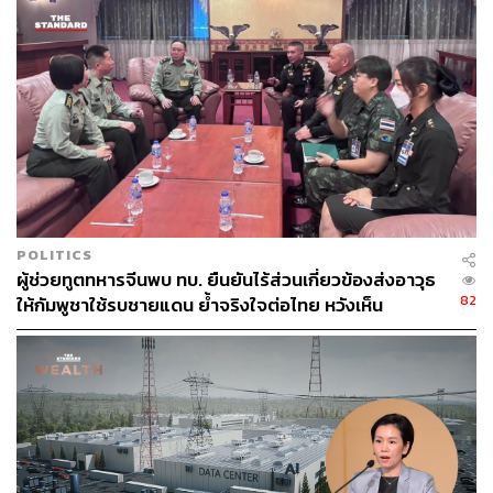
POLITICS
ผู้ช่วยทูตทหารจีนพบ ทบ. ยืนยันไร้ส่วนเกี่ยวข้องส่งอาวุธ
82
ให้กัมพูชาใช้รบชายแดน ย้ำจริงใจต่อไทย หวังเห็น
ทางออกสันติวิธี