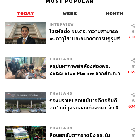
MOST POPULAR
TODAY
WEEK
MONTH
INTERVIEW
ไขรหัสตั้ง ผบ.ตร. ‘ความสามารถ
2.1K
vs อาวุโส’ และอนาคตการปฏิรูปสี
กากี กับ พล.ต.อ. เอก อังสนานนท์
THAILAND
สรุปมหากาพย์กล้องส่องพระ
665
ZEISS Blue Marine จากสัญญา
ผลิต 8.3 ล้าน สู่ข้อพิพาท ‘มา
เวลล์ฯ’ ฟ้อง ‘โทน บางแค’ ผิดนัด
THAILAND
จ่ายหนี้-แอบระบุแบรนด์
กองปราบฯ สอบเข้ม ‘อดีตอธิบดี
634
สถ.’ คดีทุจริตสอบท้องถิ่น แจ้ง 6
ข้อหาหนัก จ่อชง ป.ป.ช. 12 ส.ค. นี้
THAILAND
สื่อนอกจับตากราดยิง รร. ใน