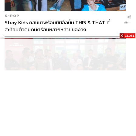
K-POP
Stray Kids กลับมาพร้อมมินิอัลบั้ม THIS & THAT ที่
...
สะท้อนตัวตนดนตรีอันหลากหลายของวง
THAILAND
รอง ผบ.ตร. ลงพื้นที่ตรวจจุดเกิดเหตุอาคาร 5
...
รร.เทพศิรินทร์ นนทบุรี