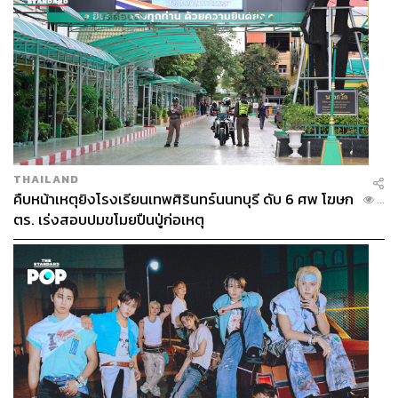
THAILAND
คืบหน้าเหตุยิงโรงเรียนเทพศิรินทร์นนทบุรี ดับ 6 ศพ โฆษก
...
ตร. เร่งสอบปมขโมยปืนปู่ก่อเหตุ