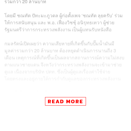
รวมกว่า 20 ล้านบาท
โดยมี ชณทัต ปัทะมะภูวดล ผู้ก่อตั้งเพจ ‘ชณทัต ลุยครับ’ ร่วม
ให้การสนับสนุน และ พ.อ. เฟื่องวิชชุ์ อนิรุทธเทวา ผู้ช่วย
รัฐมนตรีว่าการกระทรวงพลังงาน เป็นผู้แทนรับหนังสือ
กมลรัตน์เปิดเผยว่า ความเสียหายที่เกิดขึ้นกับปั๊มน้ำมันมี
มูลค่ารวมกว่า 20 ล้านบาท ต้องหยุดดำเนินการนานถึง 3
เดือน เหตุการณ์ที่เกิดขึ้นเป็นผลจากสถานการณ์ความไม่สงบ
ตามแนวชายแดน จึงหวังว่ากระทรวงพลังงานจะเข้ามาช่วย
ดูแล เนื่องจากบริษัท ปตท. ซึ่งเป็นผู้ดูแลเรื่องค่าใช้จ่าย
โดยตรงและอยู่ภายใต้การกำกับดูแลของกระทรวงพลังงาน
อย่างไรก็ตาม แม้จะมีการทำประกันภัยไว้ แต่ความคุ้มครอง
ไม่ได้ครอบคลุมความเสียหายทั้งหมด ยังคงขาดอีกประมาณ
READ MORE
เกือบ 10 ล้านบาท กมลรัตน์ยืนยันว่า หากสถานการณ์สงบลง
ก็จะยังคงเปิดบริการที่เดิม เนื่องจากปั๊มแห่งนี้เป็นจุดอำนวย
ความสะดวกที่สำคัญของประชาชนในพื้นที่ชายแดน