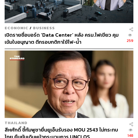
ECONOMIC
/
BUSINESS
เปิดรายชื่อบอร์ด ‘Data Center’ หลัง ครม.ไฟเขียว คุม
259
เข้มใบอนุญาต ตีกรอบกติกาใช้ไฟ-น้ำ
THAILAND
สีหศักดิ์ ชี้กัมพูชายื่นยูเอ็นรับรอง MOU 2543 ไม่กระทบ
148
ไทย ยืนยันเดินหน้ากระบวนการ UNCLOS