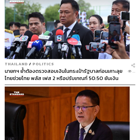
THAILAND
/
POLITICS
นายกฯ ย้ำต้องตรวจสอบเงินในกระเป๋ารัฐบาลก่อนเคาะลุย
...
ไทยช่วยไทย พลัส เฟส 2 หรือปรับเกณฑ์ 50:50 ยันเงิน
คงคลังรัฐบาลแข็งแรง