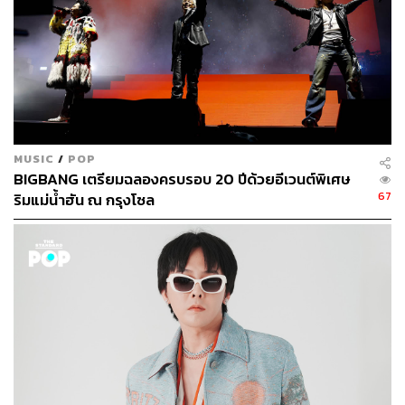
MUSIC
/
POP
BIGBANG เตรียมฉลองครบรอบ 20 ปีด้วยอีเวนต์พิเศษ
67
ริมแม่น้ำฮัน ณ กรุงโซล