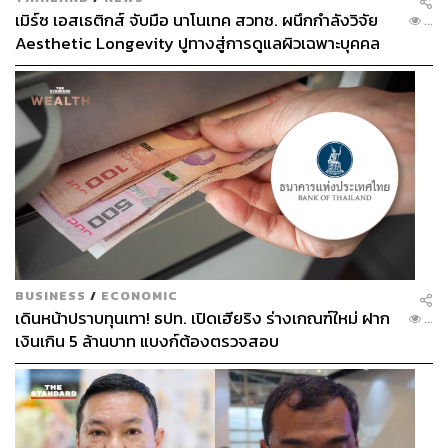
เมิร์ซ เอสเธติกส์ จับมือ นาโนเทค สวทช. ผนึกกำลังวิจัย
...
Aesthetic Longevity ปูทางสู่การดูแลผิวเฉพาะบุคคล
[PR NEWS]
BUSINESS
/
ECONOMIC
เดินหน้าปราบทุนเทา! ธปท. เปิดเฮียริง ร่างเกณฑ์ใหม่ ฝาก
...
เงินเกิน 5 ล้านบาท แบงก์ต้องตรวจสอบ