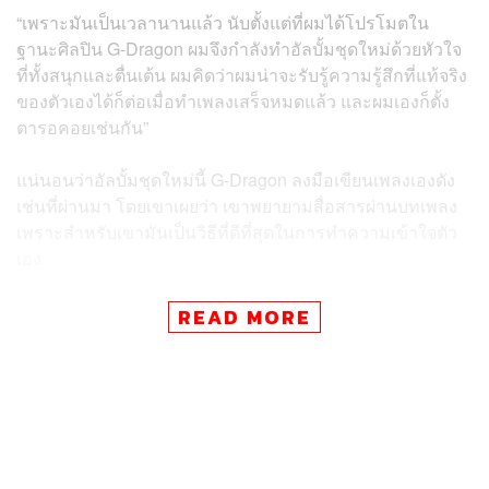
“เพราะมันเป็นเวลานานแล้ว นับตั้งแต่ที่ผมได้โปรโมตใน
ฐานะศิลปิน G-Dragon ผมจึงกำลังทำอัลบั้มชุดใหม่ด้วยหัวใจ
ที่ทั้งสนุกและตื่นเต้น ผมคิดว่าผมน่าจะรับรู้ความรู้สึกที่แท้จริง
ของตัวเองได้ก็ต่อเมื่อทำเพลงเสร็จหมดแล้ว และผมเองก็ตั้ง
ตารอคอยเช่นกัน”
แน่นอนว่าอัลบั้มชุดใหม่นี้ G-Dragon ลงมือเขียนเพลงเองดัง
เช่นที่ผ่านมา โดยเขาเผยว่า เขาพยายามสื่อสารผ่านบทเพลง
เพราะสำหรับเขามันเป็นวิธีที่ดีที่สุดในการทำความเข้าใจตัว
เอง
“เมื่อมองย้อนกลับไปถึงการปลดปล่อยอารมณ์ผ่านการทำ
READ MORE
เพลงในช่วงหลายปีที่ผ่านมา ไม่มีสิ่งใดเลยที่ไม่ได้มาจาก
ประสบการณ์ที่แท้จริงของผม”
G-Dragon ออกอัลบั้มเดี่ยวครั้งล่าสุดตั้งแต่ปี 2017 ที่ใช้ชื่อ
จริงของเขาอย่าง Kwon Ji Yong เป็นชื่ออัลบั้ม และอัลบั้มดัง
กล่าวก็เป็นที่โปรดปรานของแฟนๆ และยังได้รับคำชื่นชม