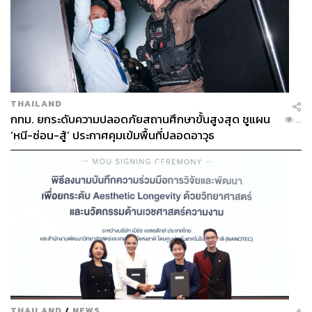
THAILAND
กทม. ยกระดับความปลอดภัยสถานศึกษาขั้นสูงสุด ชูแผน
...
‘หนี-ซ่อน-สู้’ ประกาศคุมเข้มพื้นที่ปลอดอาวุธ
THAILAND
/
NEWS