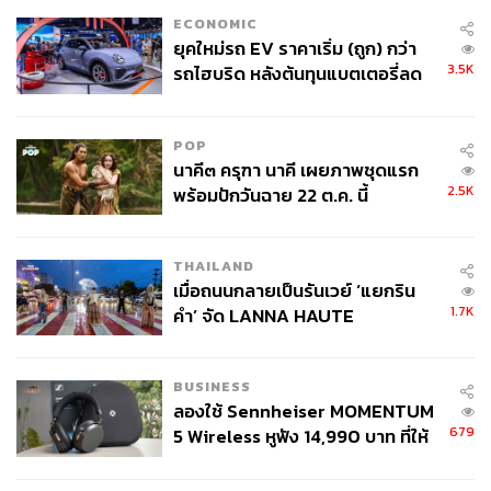
ECONOMIC
ยุคใหม่รถ EV ราคาเริ่ม (ถูก) กว่า
3.5K
รถไฮบริด หลังต้นทุนแบตเตอรี่ลด
ลง - จีนแห่บุกตลาดเกิดใหม่
POP
นาคี๓ ครุฑา นาคี เผยภาพชุดแรก
2.5K
พร้อมปักวันฉาย 22 ต.ค. นี้
THAILAND
เมื่อถนนกลายเป็นรันเวย์ ‘แยกริน
1.7K
คำ’ จัด LANNA HAUTE
COUTURE กลางสายฝน
BUSINESS
ลองใช้ Sennheiser MOMENTUM
679
5 Wireless หูฟัง 14,990 บาท ที่ให้
ผู้ใช้ถอดเปลี่ยนแบตเองได้ ก่อนกฎ
EU บังคับปีหน้า