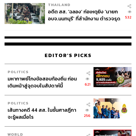
THAILAND
อดีต สส. ‘ฉลอง’ ก่อเหตุยิง ‘นายก
532
อบจ.นนทบุรี’ ที่สำนักงาน ตำรวจรุด
ลงพื้นที่
EDITOR'S PICKS
POLITICS
มหากาพย์โกงข้อสอบท้องถิ่น ก่อน
621
เดินหน้าสู่จุดจบในสัปดาห์นี้
POLITICS
เส้นทางคดี 44 สส. ในชั้นศาลฎีกา
256
จะรู้ผลเมื่อไร
WORLD