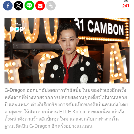
241
G-Dragon ออกมาอัปเดตการทำอัลบั้มใหม่ของตัวเองอีกครั้ง
หลังจากที่ห่างหายจากการปล่อยผลงานชุดเดี่ยวไปนานหลาย
ปี และแฟนๆ ต่างก็เรียกร้องการคัมแบ็กของศิลปินคนเก่ง โดย
ล่าสุดเขาให้สัมภาษณ์ผ่าน ELLE Korea ว่าขณะนี้เขากำลัง
ตั้งหน้าตั้งตาสร้างอัลบั้มชุดใหม่ และจะกลับมาทำงานใน
ฐานะศิลปิน G-Dragon อีกครั้งอย่างแน่นอน