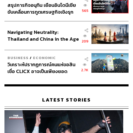
สรุปภารกิจอนุทิน เยือนอินโดนีเซีย
565
ขับเคลื่อนการทูตเศรษฐกิจเชิงรุก
ประกาศหุ้นส่วนยุทธศาสตร์ไทย –
อินโดนีเซีย
Navigating Neutrality:
Thailand and China in the Age
209
of a New Global Order
BUSINESS
/
ECONOMIC
วิเคราะห์ปรากฏการณ์คนแห่ขอสิน
2.7K
เชื่อ CLICX อาจเป็นเพียงยอด
ภูเขาน้ำแข็ง ของปัญหาหนี้ครัว
เรือนไทยที่ถูกซุกไว้
LATEST STORIES