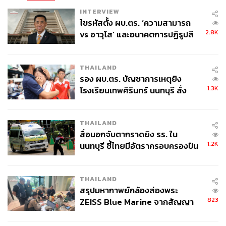
พันธุ์ รัฐมนตรีว่าการกระทรวงพาณิชย์
INTERVIEW
ไขรหัสตั้ง ผบ.ตร. ‘ความสามารถ
เอกนิติรับบทเป็นกำลังหลักในการขับเคลื่อนนโยบาย
2.8K
vs อาวุโส’ และอนาคตการปฏิรูปสี
เศรษฐกิจของรัฐบาลในภาพรวม ทั้งการฟื้นฟูเศรษฐกิจ การ
กากี กับ พล.ต.อ. เอก อังสนานนท์
ส่งเสริมการลงทุน และการผลักดันมาตรการกระตุ้นเศรษฐกิจ
โดยเฉพาะโครงการไทยช่วยไทยพลัส ซึ่งเป็นหนึ่งใน
THAILAND
มาตรการหลักที่มุ่งช่วยเหลือประชาชนและผู้ประกอบการ
รอง ผบ.ตร. บัญชาการเหตุยิง
1.3K
พร้อมกระตุ้นกิจกรรมทางเศรษฐกิจภายในประเทศ
โรงเรียนเทพศิรินทร์ นนทบุรี สั่ง
ค้นหา 2 รอบยืนยันไร้คนติดค้าง พบ
ศพปู่-ย่าที่บ้านพักผู้ก่อเหตุ
ขณะที่ สีหศักดิ์ มีบทบาทในการกำหนดทิศทางนโยบายการ
THAILAND
ต่างประเทศและเสริมสร้างความร่วมมือกับนานาชาติ โดย
สื่อนอกจับตากราดยิง รร. ใน
เฉพาะการบริหารสถานการณ์ชายแดนไทย-กัมพูชา ควบคู่
1.2K
นนทบุรี ชี้ไทยมีอัตราครอบครองปืน
กับการสร้างความเชื่อมั่นต่อประเทศไทยบนเวทีระหว่าง
สูงในระดับต้นของภูมิภาค
ประเทศ ซึ่งนับเป็นภารกิจสำคัญท่ามกลางบริบทด้าน
ภูมิรัฐศาสตร์ที่มีความละเอียดอ่อน
THAILAND
สรุปมหากาพย์กล้องส่องพระ
ส่วนศุภจี ซึ่งได้รับความสนใจอย่างมากตั้งแต่ก่อนเข้ารับ
823
ZEISS Blue Marine จากสัญญา
ตำแหน่งจากประสบการณ์ในภาคธุรกิจ กลับมีบทบาทบน
ผลิต 8.3 ล้าน สู่ข้อพิพาท ‘มา
พื้นที่ข่าวค่อนข้างจำกัดเมื่อเทียบกับความคาดหวังที่มีต่อ
เวลล์ฯ’ ฟ้อง ‘โทน บางแค’ ผิดนัด