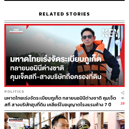
เดียว คะแนนนิยมของรัฐบาลก็แทบผูกติดกับคะแนนนิยมของ
นายกรัฐมนตรีโดยปริยาย และอาจเป็นหนึ่งในเหตุผลที่ทำให้
RELATED STORIES
คะแนนนิยมของผู้นำรัฐบาลลดลงอย่างเห็นได้ชัดจากผล
สำรวจล่าสุด
รัฐมนตรีที่อาจยังไม่ปังตามที่หวัง
หากพิจารณาจากการสื่อสารต่อสาธารณชน กลุ่มแรก คือ
รัฐมนตรีประจำสำนักนายกรัฐมนตรีที่มากถึง 4 คน ได้แก่
ศุภมาส อิศรภักดี, นภินทร ศรีสรรพางค์, ภราดร ปริศนานันท
กุล และสุขสมรวย วันทนียกุล แม้หลายคนจะได้รับมอบหมาย
POLITICS
ภารกิจสำคัญ แต่การสื่อสารต่อสาธารณะยังมีไม่มากนัก
มหาดไทยเร่งจัดระเบียบภูเก็ต ทลายนอมินีต่างชาติ คุมเจ็ต
28
สกี สางบริษัทฮุบที่ดิน เคลียร์ใบอนุญาตโรงแรมค้าง 7 ปี
โดยเฉพาะสุขสมรวย ซึ่งได้รับมอบหมายให้กำกับดูแลกองทุน
หมู่บ้าน นโยบายสำคัญที่เกี่ยวข้องกับประชาชนระดับ
ฐานราก แต่การประชาสัมพันธ์ผลงานยังไม่ต่อเนื่อง ขณะที่