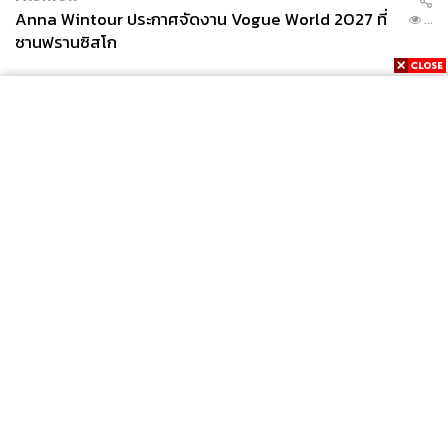
Anna Wintour ประกาศจัดงาน Vogue World 2027 ที่
...
ซานฟรานซิสโก
News
Wealth
Pop
Podcast
Video
Now
Opinion
Careers
Events
Privacy
About
Contact
Policy
FOR
ADVERTISING
MEMBERSHIP