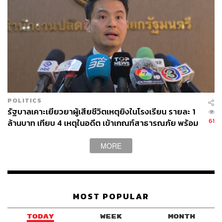
มีพื้นที่ข่าวไม่มากนัก ทำให้บทบาทและผลงานที่รับผิดชอบยัง
ไม่ปรากฏต่อสายตาสาธารณะอย่างเด่นชัด
สำหรับกระทรวงมหาดไทย ซึ่งนายกรัฐมนตรีกำกับดูแล
โดยตรง และรัฐมนตรีช่วยอีก 3 คน ได้แก่ พลพีร์ สุวรรณฉวี
เจเศรษฐ์ ไทยเศรษฐ์ และวรศิษฎ์ เลียงประสิทธิ์ ที่แม้จะมีพื้นที่
ข่าวเพิ่มขึ้น จากการต้องรับมือกับประเด็นร้อน
ทั้งคดีทุจริตการสอบท้องถิ่น การปราบปรามผู้มีอิทธิพล และ
POLITICS
ปัญหาภายในองค์กร ทำให้ต้องออกมาชี้แจงต่อสื่ออย่างต่อ
รัฐบาลเคาะเยียวยาผู้เสียชีวิตเหตุยิงในโรงเรียน รายละ 1
เนื่อง แต่ผลลัพธ์ของการแก้ไขปัญหายังคงเป็นประเด็นที่
61
ล้านบาท เทียบ 4 เหตุในอดีต เข้าเกณฑ์สาธารณภัย พร้อม
สังคมจับตา จึงอาจยังไม่ใช่ผลงานที่สร้างความโดดเด่นได้
เร่งจ่ายโดยเร็ว
อย่างชัดเจน
MORE
ส่วนอีกกลุ่มที่ถูกจับตาไม่แพ้กัน คือ รองนายกรัฐมนตรีสาย
มืออาชีพที่นายกรัฐมนตรีดึงเข้ามารับผิดชอบกระทรวง
เศรษฐกิจและการต่างประเทศ ได้แก่
เอกนิติ นิติทัณฑ์ประภา
MOST POPULAR
ศ
รัฐมนตรีว่าการกระทรวงการคลัง สีหศักดิ์ พวงเกตุแก้ว
รัฐมนตรีว่าการกระทรวงการต่างประเทศ และศุภจี สุธรรม
TODAY
WEEK
MONTH