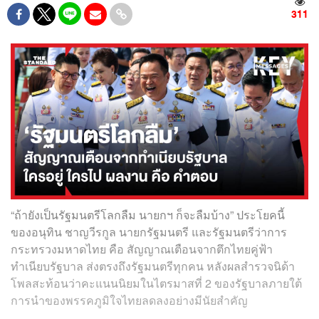
311
“ถ้ายังเป็นรัฐมนตรีโลกลืม นายกฯ ก็จะลืมบ้าง” ประโยคนี้
ของอนุทิน ชาญวีรกูล นายกรัฐมนตรี และรัฐมนตรีว่าการ
กระทรวงมหาดไทย คือ สัญญาณเตือนจากตึกไทยคู่ฟ้า
ทำเนียบรัฐบาล ส่งตรงถึงรัฐมนตรีทุกคน หลังผลสำรวจนิด้า
โพลสะท้อนว่าคะแนนนิยมในไตรมาสที่ 2 ของรัฐบาลภายใต้
การนำของพรรคภูมิใจไทยลดลงอย่างมีนัยสำคัญ