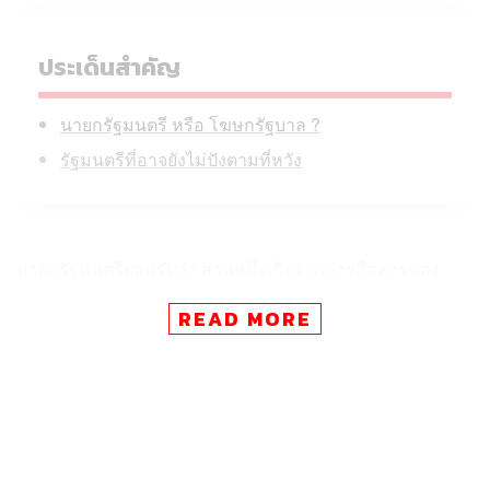
ประเด็นสำคัญ
นายกรัฐมนตรี หรือ โฆษกรัฐบาล ?
รัฐมนตรีที่อาจยังไม่ปังตามที่หวัง
นายกรัฐมนตรียอมรับว่า ส่วนหนึ่งเกิดจากการสื่อสารของ
รัฐบาลที่ยังไม่ทั่วถึง แม้หลายกระทรวงจะมีผลงาน แต่
READ MORE
ประชาชนจำนวนมากกลับยังไม่รับรู้ ส่งผลให้ภาพรวมของ
รัฐบาลถูกประเมินต่ำกว่าผลงานที่รัฐบาลเชื่อว่าทำได้จริง
ด้วยเหตุนี้ นายกรัฐมนตรีจึงเรียกรัฐมนตรีเข้าหารือ พร้อม
กำชับให้ทุกกระทรวงเร่งสื่อสารผลการดำเนินงานต่อ
สาธารณะ เพราะในยุคที่ประชาชนรับข้อมูลผ่านสื่อออนไลน์
การทำงานเพียงอย่างเดียวอาจไม่เพียงพอ หากไม่สามารถ