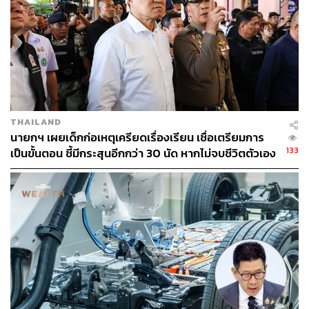
นภินทรเอง แม้อาจมีบทบาทในการทำงานเบื้องหลัง แต่ยังไม่
สามารถทำให้ประชาชนรับรู้ถึงผลงานได้อย่างชัดเจนเช่นกัน
ส่วนกระทรวงเกษตรและสหกรณ์ ซึ่งเป็นหนึ่งในกระทรวง
เกรด A ที่มีบทบาทในโควตาพรรคเพื่อไทย ภายใต้การนำ
ของ สุริยะ จึงรุ่งเรืองกิจ รัฐมนตรีว่าการกระทรวงเกษตรและ
สหกรณ์ และรัฐมนตรีช่วยอีก 2 คน ได้แก่ ปิยะรัฐ ติยะไพรัช
และวัชระพล ขาวขำ
THAILAND
นายกฯ เผยเด็กก่อเหตุเครียดเรื่องเรียน เชื่อเตรียมการ
133
เป็นขั้นตอน ชี้มีกระสุนอีกกว่า 30 นัด หากไม่จบชีวิตตัวเอง
แม้จะรับผิดชอบภารกิจที่เกี่ยวข้องกับเกษตรกร ซึ่งเป็น
อาจสูญเสียเพิ่ม
‘กระดูกสันหลังของชาติ’ และเป็นฐานเศรษฐกิจสำคัญของ
ประเทศ แต่บทบาทที่ปรากฏต่อสายตาสาธารณะยังไม่โดด
เด่นมากนัก
ด้านกระทรวงวัฒนธรรม ภายใต้การนำของ ซาบีดา ไทย
เศรษฐ์ ซึ่งเป็นคนรุ่นใหม่ที่มีบทบาทสำคัญในการช่วยสร้าง
กระแสและภาพลักษณ์ทางการเมืองให้กับพรรคมาก่อน แต่
หลังจากเข้ารับตำแหน่งรัฐมนตรีแล้ว กลับยังไม่สามารถสร้าง
ผลงานที่โดดเด่นและจับต้องได้อย่างชัดเจน โดยภารกิจส่วน