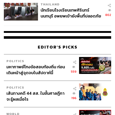
กระทรวงพาณิชย์ จนเกิดคำถามว่าความคาดหวังที่เคยสูง
THAILAND
จ่ายหนี้-แอบระบุแบรนด์
นักเรียนโรงเรียนเทพศิรินทร์
กำลังกลายเป็นแรงกดดันทางการเมืองหรือไม่
802
นนทบุรี อพยพเข้ายังพื้นที่ปลอดภัย
ชั่วคราว หลังเหตุใช้อาวุธปืนภายใน
อย่างไรก็ตาม วาทะของอนุทินไม่ได้สะท้อนเพียงความกังวล
โรงเรียนคลี่คลาย
ต่อคะแนนนิยมของรัฐบาลที่ลดลง หากยังเป็นสัญญาณเตือน
ไปถึงรัฐมนตรีทุกคนว่า ในยุคที่การรับรู้ของประชาชนมี
ความสำคัญไม่แพ้ผลงาน การทำงานเพียงอย่างเดียวอาจไม่
EDITOR'S PICKS
เพียงพอ หากไม่สามารถสื่อสารให้สังคมเห็นถึงผลลัพธ์ที่เกิด
ขึ้นได้
POLITICS
จากนี้ สิ่งที่จะตอบได้ว่า คำเตือนครั้งนี้จะนำไปสู่การ
มหากาพย์โกงข้อสอบท้องถิ่น ก่อน
เปลี่ยนแปลงจริงหรือไม่ คงไม่ใช่คำพูดของนายกรัฐมนตรี แต่
559
เดินหน้าสู่จุดจบในสัปดาห์นี้
คือผลงานของรัฐมนตรีแต่ละคน และความเชื่อมั่นของ
ประชาชนที่สะท้อนผ่านผลสำรวจความคิดเห็นในทุกไตรมาส
POLITICS
ต่อจากนี้
เส้นทางคดี 44 สส. ในชั้นศาลฎีกา
196
จะรู้ผลเมื่อไร
TAGS:
คณะรัฐมนตรี
การเมืองไทย
เอกนิติ นิติทัณฑ์ประภาศ
นิด้าโพล
พรรคร่วมรัฐบาล
อนุทิน ชาญวีรกูล
พรรคภูมิใจไทย
WORLD