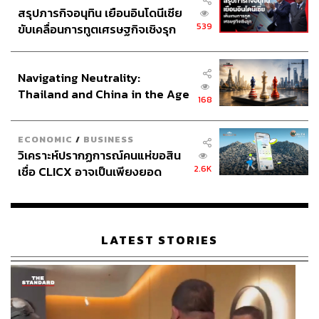
นายกรัฐมนตรี
ศุภจี สุธรรมพันธุ์
พรรคเพื่อไทย
สรุปภารกิจอนุทิน เยือนอินโดนีเซีย
Key Messages
การปรับคณะรัฐมนตรี
539
ขับเคลื่อนการทูตเศรษฐกิจเชิงรุก
สีหศักดิ์ พวงเกตุแก้ว
ทำเนียบรัฐบาล
รัฐบาลอนุทิน
ประกาศหุ้นส่วนยุทธศาสตร์ไทย –
อินโดนีเซีย
Navigating Neutrality:
Thailand and China in the Age
168
of a New Global Order
ECONOMIC
/
BUSINESS
วิเคราะห์ปรากฏการณ์คนแห่ขอสิน
311
2.6K
เชื่อ CLICX อาจเป็นเพียงยอด
ภูเขาน้ำแข็ง ของปัญหาหนี้ครัว
เรือนไทยที่ถูกซุกไว้
ABOUT THE AUTHOR
LATEST STORIES
THE STANDARD TEAM
กองบรรณาธิการ THE STANDARD
ABOUT THE PHOTOGRAPHER
ฐานิส สุดโต