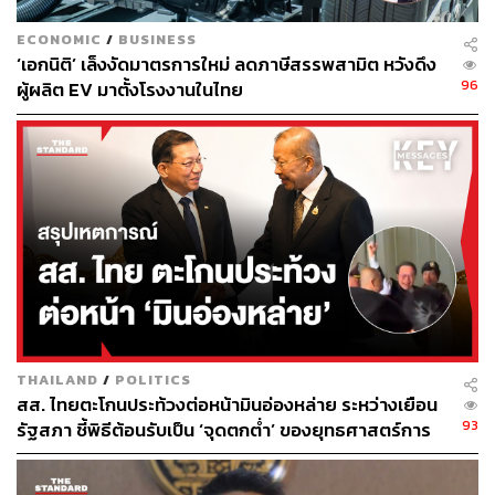
ใหญ่ที่ปรากฏยังคงเป็นงานประจำของกระทรวงมากกว่าจะ
ECONOMIC
/
BUSINESS
เป็นนโยบายเชิงรุกที่สร้างการเปลี่ยนแปลง
‘เอกนิติ’ เล็งงัดมาตรการใหม่ ลดภาษีสรรพสามิต หวังดึง
96
ผู้ผลิต EV มาตั้งโรงงานในไทย
ขณะที่กระทรวงคมนาคม เป็นอีกหนึ่งกระทรวงที่มีรัฐมนตรี
ถึง 4 คน แต่บทบาทด้านการสื่อสารต่อสาธารณะกลับมีความ
แตกต่างกันอย่างชัดเจน พิพัฒน์ รัชกิจประการ ในฐานะเจ้า
กระทรวง ก็กลายเป็นรัฐมนตรีสายล่อฟ้า จากหลายประเด็นที่
เกิดขึ้นในช่วงที่ผ่านมา ทั้งสถานการณ์วิกฤตพลังงาน
โครงการแลนด์บริดจ์ รวมถึงกรณีบุคคลใกล้ชิดลาออก
ท่ามกลางกระแสตรวจสอบที่เกี่ยวข้องกับคดีทุจริตการสอบ
ราชการท้องถิ่น
ส่วนรัฐมนตรีช่วยอีก 3 คน คือ สิริพงศ์ อังคสกุลเกียรติ
รัฐมนตรีช่วยว่าการกระทรวงคมนาคม คือบุคคลที่มีบทบาท
THAILAND
/
POLITICS
โดดเด่นในด้านการสื่อสารผลงานและชี้แจงนโยบายต่อ
สส. ไทยตะโกนประท้วงต่อหน้ามินอ่องหล่าย ระหว่างเยือน
สาธารณะมากที่สุด จนกลายผู้ที่มีบทบาทสำคัญที่สุดของ
93
รัฐสภา ชี้พิธีต้อนรับเป็น ‘จุดตกต่ำ’ ของยุทธศาสตร์การ
กระทรวง ส่วนสรรเพชญ บุญญามณี และภัทรพงษ์ ภัทร
ทูตไทย
ประสิทธิ์ แม้จะรับผิดชอบภารกิจตามที่ได้รับมอบหมาย แต่ยัง