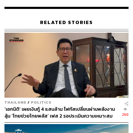
RELATED STORIES
335
ABOUT THE AUTHOR
THE STANDARD TEAM
กองบรรณาธิการ THE STANDARD
ABOUT THE PHOTOGRAPHER
THAILAND
/
POLITICS
ฐานิส สุดโต
‘เอกนิติ’ เผยเงินกู้ 4 แสนล้าน โฟกัสเปลี่ยนผ่านพลังงาน
บรรณาธิการภาพ ประจำสำนักข่าว THE
250
ลุ้น ‘ไทยช่วยไทยพลัส’ เฟส 2 รอประเมินความเหมาะสม
STANDARD