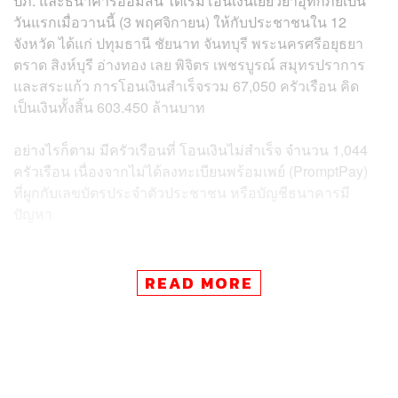
ปภ. และธนาคารออมสิน ได้เริ่มโอนเงินเยียวยาอุทกภัยเป็น
วันแรกเมื่อวานนี้ (3 พฤศจิกายน) ให้กับประชาชนใน 12
จังหวัด ได้แก่ ปทุมธานี ชัยนาท จันทบุรี พระนครศรีอยุธยา
ตราด สิงห์บุรี อ่างทอง เลย พิจิตร เพชรบูรณ์ สมุทรปราการ
และสระแก้ว การโอนเงินสำเร็จรวม 67,050 ครัวเรือน คิด
เป็นเงินทั้งสิ้น 603.450 ล้านบาท
อย่างไรก็ตาม มีครัวเรือนที่ โอนเงินไม่สำเร็จ จำนวน 1,044
ครัวเรือน เนื่องจากไม่ได้ลงทะเบียนพร้อมเพย์ (PromptPay)
ที่ผูกกับเลขบัตรประจำตัวประชาชน หรือบัญชีธนาคารมี
ปัญหา
ปภ. ได้แจ้งแผนการโอนเงินช่วยเหลือผู้ประสบภัยอุทกภัยใน
ครั้งต่อไป ดังนี้:
READ MORE
ครั้งที่ 2 (วันนี้ 4 พฤศจิกายน): จะทำการโอนเงินให้กับ
ประชาชนในพื้นที่ จังหวัดพิจิตร และ จังหวัด
พระนครศรีอยุธยา รวมจำนวน 12,702 ครัวเรือน
ครั้งที่ 3 (วันที่ 6 พฤศจิกายน): จะทำการโอนเงินให้กับ