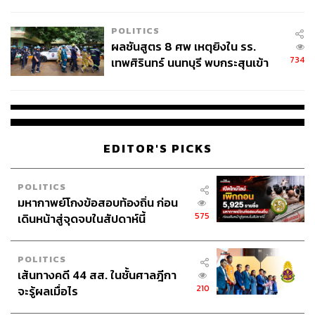
ชั่วคราว หลังเหตุใช้อาวุธปืนภายใน
โรงเรียนคลี่คลาย
POLITICS
ผลชันสูตร 8 ศพ เหตุยิงใน รร.
734
เทพศิรินทร์ นนทบุรี พบกระสุนเข้า
จุดสำคัญ ‘ศีรษะ-หน้าอก’ ครูถูกยิง
4 นัด จากระยะไกล
EDITOR'S PICKS
POLITICS
มหากาพย์โกงข้อสอบท้องถิ่น ก่อน
575
เดินหน้าสู่จุดจบในสัปดาห์นี้
POLITICS
เส้นทางคดี 44 สส. ในชั้นศาลฎีกา
210
จะรู้ผลเมื่อไร