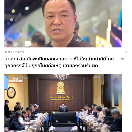
POLITICS
นายกฯ สั่งเข้มพกปืนนอกเคหสถาน ชี้ไม่ใช่เจ้าหน้าที่มีโทษ
...
อุกฉกรรจ์ ปืนถูกขโมยก่อเหตุ เจ้าของร่วมรับผิด