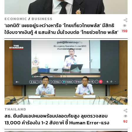
ECONOMIC
/
BUSINESS
‘เอกนิติ’ เผยอยู่ระหว่างหารือ ‘ไทยเที่ยวไทยพลัส’ มีสิทธิ
198
ใช้งบจากเงินกู้ 4 แสนล้าน มั่นใจงบต่อ ‘ไทยช่วยไทย พลัส’
เฟส 2 มีเพียงพอ
THAILAND
สธ. ยืนยันแอปหมอพร้อมปลอดภัยสูง ลุยตรวจสอบ
92
13,000 คำร้องใน 1-2 สัปดาห์ ชี้ Human Error-แรง
กดดัน KPI ทำคลาดเคลื่อน ยันไร้ทุจริตเบิกงบ