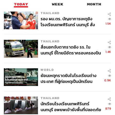
TODAY
WEEK
MONTH
THAILAND
รอง ผบ.ตร. บัญชาการเหตุยิง
1.5K
โรงเรียนเทพศิรินทร์ นนทบุรี สั่ง
ค้นหา 2 รอบยืนยันไร้คนติดค้าง พบ
ศพปู่-ย่าที่บ้านพักผู้ก่อเหตุ
THAILAND
สื่อนอกจับตากราดยิง รร. ใน
1.4K
นนทบุรี ชี้ไทยมีอัตราครอบครองปืน
สูงในระดับต้นของภูมิภาค
WORLD
ย้อนเหตุกราดยิงในโรงเรียนต่าง
0.9K
ประเทศ ที่ผู้ก่อเหตุเป็นนักเรียน
THAILAND
นักเรียนโรงเรียนเทพศิรินทร์
879
นนทบุรี อพยพเข้ายังพื้นที่ปลอดภัย