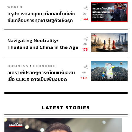
WORLD
สรุปภารกิจอนุทิน เยือนอินโดนีเซีย
544
ขับเคลื่อนการทูตเศรษฐกิจเชิงรุก
ประกาศหุ้นส่วนยุทธศาสตร์ไทย –
อินโดนีเซีย
Navigating Neutrality:
Thailand and China in the Age
175
of a New Global Order
BUSINESS
/
ECONOMIC
วิเคราะห์ปรากฏการณ์คนแห่ขอสิน
2.6K
เชื่อ CLICX อาจเป็นเพียงยอด
ภูเขาน้ำแข็ง ของปัญหาหนี้ครัว
เรือนไทยที่ถูกซุกไว้
LATEST STORIES