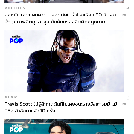
POLITICS
ยศชนัน เคาะแผนความปลอดภัยในรั้วโรงเรียน 90 วัน ส่ง
...
นักสุขภาพจิตดูแล-คุมเข้มคัดกรองสิ่งผิดกฎหมาย
MUSIC
Travis Scott ไม่รู้สึกกดดันที่ไม่เคยชนะรางวัลแกรมมี่ แม้
...
มีชื่อเข้าชิงมาแล้ว 10 ครั้ง