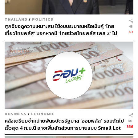
เพียง 1.2 แสนล้านบาท
THAILAND
/
POLITICS
ศุภจีขอดูความเหมาะสม ใช้งบประมาณหรือเงินกู้ ‘ไทย
พ.ร.ก. 4 แสนล้าน ‘เกลี่ยวงเงินได้’ ไม่ได้ล็อกก้อนละ
67
เที่ยวไทยพลัส’ บอกหากมี ‘ไทยช่วยไทยพลัส เฟส 2’ ไม่
2 แสนล้าน
จำเป็นต้องออกพร้อมกัน
ลวรณระบุว่า การแบ่งกรอบวงเงินออกเป็น 2 ส่วน ส่วนละ
200,000 ล้านบาทนั้น เป็นเพียงการแบ่งตามวัตถุประสงค์ของ
การใช้เงิน ไม่ได้เป็นการล็อกวงเงินตายตัวว่าแต่ละด้านจะ
ต้องใช้ได้ไม่เกิน 200,000 ล้านบาท
โดยกฎหมายเปิดช่องให้สามารถบริหารจัดการและเกลี่ย
วงเงินระหว่างทั้ง 2 ส่วนได้ตามความจำเป็น ซึ่งมีการกำหนด
ไว้ในมาตรา 11 ของ พ.ร.ก. อยู่แล้ว จึงไม่ใช่การ ‘สอดไส้’
BUSINESS
/
ECONOMIC
หรือใช้เงินผิดประเภทตามที่ถูกวิจารณ์
คลังเตรียมจำหน่ายพันธบัตรรัฐบาล ‘ออมพลัส’ รอบถัดไป
336
เร็วสุด 4 ก.ย.นี้ อาจเพิ่มสัดส่วนการขายแบบ Small Lot
ด้วยเหตุนี้ รัฐบาลจึงสามารถเดินหน้ามาตรการต่างๆ ภายใต้
First มากขึ้น
กรอบวงเงิน 400,000 ล้านบาทได้พร้อมกัน โดยไม่จำเป็นต้อง