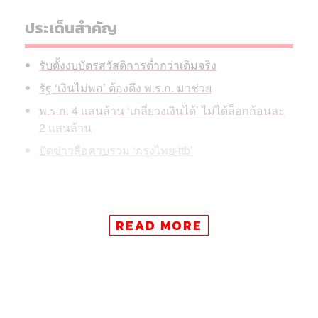
ประเด็นสำคัญ
รับตั้งงบบัตรสวัสดิการต่ำกว่าเดิมจริง
รัฐ ‘เงินไม่พอ’ ต้องดึง พ.ร.ก. มาช่วย
พ.ร.ก. 4 แสนล้าน ‘เกลี่ยวงเงินได้’ ไม่ได้ล็อกก้อนละ
2 แสนล้าน
ปัดข่าวลือควบรวม ‘กรุงไทย-ttb’
วันนี้ (20 พฤษภาคม) ลวรณ แสงสนิท ปลัด
กระทรวงการคลัง
ชี้แจงกรณีถูกฝ่ายค้านตั้งข้อสังเกตว่า รัฐบาลอาจนำเงินจาก
READ MORE
พระราชกำหนด (พ.ร.ก.) กู้เงินฯ 4 แสนล้านบาท มาใช้ผิด
วัตถุประสงค์ หลังมีการนำเงินเพื่อการใช้จ่ายฉุกเฉิน มาใช้
แทนงบประมาณรายจ่ายประจำปี 18,800 ล้านบาท โดยลว
รณยืนยันว่า การดำเนินการดังกล่าวเป็นไปตามกรอบ
กฎหมายและเจตนารมณ์ของ พ.ร.ก. อย่างชัดเจน ซึ่งมี