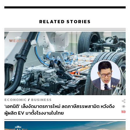
กว่าความต้องการใช้จริง’ ลวรณยอมรับว่า มีการตั้งงบ
ประมาณในกองทุนประชารัฐสวัสดิการเพื่อเศรษฐกิจฐานราก
และสังคมไว้ต่ำกว่าปีที่ผ่านๆ มาจริง
RELATED STORIES
โดยสาเหตุที่ตั้งวงเงินไว้ต่ำกว่าปกติ เป็นเพราะรัฐบาลมีแผน
เปิดลงทะเบียนบัตรสวัสดิการแห่งรัฐรอบใหม่ ซึ่งจะมีการใช้
เกณฑ์คัดกรองที่เข้มงวดและแม่นยำมากขึ้น และคาดว่าจะ
สามารถคัดกรองผู้ที่ไม่ได้ยากจนจริงออกจากระบบได้จำนวน
มาก ส่งผลให้จำนวนผู้ได้รับสิทธิลดลง และภาระค่าใช้จ่าย
รายเดือนซึ่งปกติอยู่ที่ประมาณ 4,700 ล้านบาท ปรับลดลง
ตามไปด้วย
แต่เนื่องจากมีเหตุที่ทำให้ทำไม่ได้ และปัจจุบันก็ยังทำไม่ทัน
เพราะมีเรื่องอื่นเข้ามาทำให้เกณฑ์บัตรสวัสดิการยังไม่มีการ
ECONOMIC
/
BUSINESS
ปรับใหม่เกิดขึ้น
‘เอกนิติ’ เล็งงัดมาตรการใหม่ ลดภาษีสรรพสามิต หวังดึง
113
ผู้ผลิต EV มาตั้งโรงงานในไทย
“ไม่ลักไก่หรอกครับ วันนี้เราเห็นอยู่แล้วว่าโครงการที่รอใช้
เงินมีอยู่ประมาณ 1.4 แสนล้าน เพราะยังไงงบกลางก็ไม่พอ