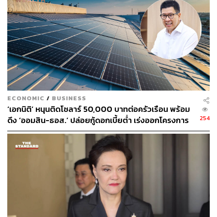
ทุนสำรองก็ไม่พอ เพราะฉะนั้นโครงการที่มีความเร่งด่วน
อะไรที่ตรงตามเจตนารมณ์ของ พ.ร.ก. กู้เงินฯ ก็ไปใช้เงินจาก
พ.ร.ก. กู้เงินฯ สิ แค่นั้นเอง” ลวรณกล่าว
รัฐ ‘เงินไม่พอ’ ต้องดึง พ.ร.ก. มาช่วย
ทั้งนี้ ลวรณระบุว่า สำนักงบประมาณ รายการรอเบิกจ่ายอยู่
ECONOMIC
/
BUSINESS
1.4 แสนล้านบาท ซึ่งไม่สามารถจัดสรรได้ เนื่องจากรัฐบาลมี
‘เอกนิติ’ หนุนติดโซลาร์ 50,000 บาทต่อครัวเรือน พร้อม
งบประมาณไม่พอ โดยชี้แจงว่า ปัจจุบันรัฐบาลมีงบกลางอยู่
254
ดึง ‘ออมสิน-ธอส.’ ปล่อยกู้ดอกเบี้ยต่ำ เร่งออกโครงการ
ราว 20,000 ล้านบาท และมีเงินทุนสำรองจ่ายตามมาตรา 45
ภายใน 1 เดือน
ของ พ.ร.บ. วิธีการงบประมาณ พ.ศ. 2561 ที่ 50,000 ล้านบาท
นอกจากนี้ เงินที่คาดว่าจะได้รับจากการตัดยอดเบิกจ่ายภาค
รัฐที่ไม่มีประสิทธิภาพ คืนและจัดสรรเป็น พ.ร.บ.โอนงบ
ประมาณรายจ่าย พ.ศ. …. ก็มีไม่พอ จากที่เคยคาดว่าจะมีราว
1 แสนล้านบาท แต่ปัจจุบันเหลือราว 20,000 เศษๆ และอาจ
มากสุดที่ 50,000 ล้านบาทเท่านั้น ซึ่งรวมทั้งหมดแล้วมากสุด