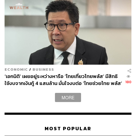
รอให้ใช้เงินในส่วนแรกจำนวน 200,000 ล้านบาทหมดก่อน
จึงจะเริ่มใช้อีกส่วนได้
ปัดข่าวลือควบรวม ‘กรุงไทย-ttb’
ลวรณ ซึ่งดำรงตำแหน่งประธานกรรมการธนาคารกรุงไทย
ในฐานะปลัดกระทรวงการคลัง กล่าวถึงกระแสข่าวลือเรื่อง
ECONOMIC
/
BUSINESS
การควบรวมกิจการระหว่างธนาคารกรุงไทย (KTB) กับ
‘เอกนิติ’ เผยอยู่ระหว่างหารือ ‘ไทยเที่ยวไทยพลัส’ มีสิทธิ
ธนาคารทหารไทยธนชาต (ttb) โดยยืนยันว่า จากการตรวจ
180
ใช้งบจากเงินกู้ 4 แสนล้าน มั่นใจงบต่อ ‘ไทยช่วยไทย พลัส’
สอบแผนธุรกิจของธนาคารกรุงไทย ไม่มีวาระหรือแผนการ
เฟส 2 มีเพียงพอ
เกี่ยวกับการควบรวมกิจการแต่อย่างใด พร้อมระบุว่า หากมี
MORE
ดีลขนาดใหญ่เช่นนี้เกิดขึ้นจริง เป็นไปไม่ได้ที่ประธาน
กรรมการจะไม่รับรู้
“ไม่ควบครับ KTB และ ttb ก็พูดชัดเจนแล้วว่าในช่วง 5 ปีนี้
MOST POPULAR
ไม่มีแผนจะควบรวมกับใคร เพราะฉะนั้นเมื่อทั้งสองธนาคาร