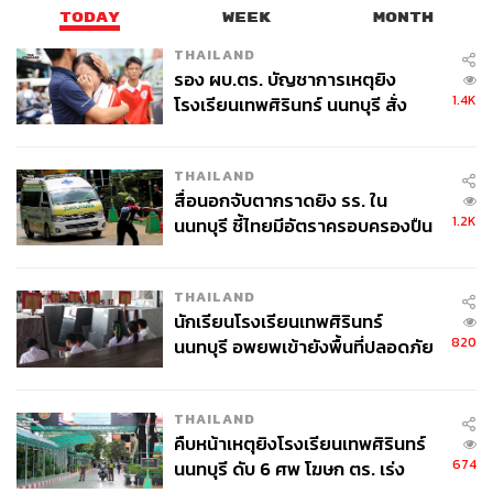
ออกมาปฏิเสธอย่างเป็นทางการแล้ว เรื่องก็ควรจบแค่นั้น” ลว
TODAY
WEEK
MONTH
รณกล่าว
THAILAND
รอง ผบ.ตร. บัญชาการเหตุยิง
นอกจากนี้ ลวรณยังระบุอีกด้วยว่า นี่ไม่ใช่ครั้งแรกที่มีกระแส
1.4K
โรงเรียนเทพศิรินทร์ นนทบุรี สั่ง
ข่าวลักษณะดังกล่าวเกิดขึ้น พร้อมยอมรับว่าไม่ทราบต้นตอ
ค้นหา 2 รอบยืนยันไร้คนติดค้าง พบ
ของข่าวหรือวัตถุประสงค์ของผู้ปล่อยข่าว
ศพปู่-ย่าที่บ้านพักผู้ก่อเหตุ
THAILAND
สื่อนอกจับตากราดยิง รร. ใน
สามารถติดตาม THE STANDARD WEALTH
1.2K
นนทบุรี ชี้ไทยมีอัตราครอบครองปืน
ผ่านแอปพลิเคชันต่างๆ ที่คุณสะดวกหรือใช้งานอยู่แล้วได้เลย
สูงในระดับต้นของภูมิภาค
THAILAND
นักเรียนโรงเรียนเทพศิรินทร์
820
นนทบุรี อพยพเข้ายังพื้นที่ปลอดภัย
ชั่วคราว หลังเหตุใช้อาวุธปืนภายใน
TAGS:
สำนักงบประมาณ
พ.ร.ก. เงินกู้
กระทรวงการคลัง
โรงเรียนคลี่คลาย
ครม.
ธนาคารกรุงไทย
บัตรสวัสดิการแห่งรัฐ
THAILAND
ลวรณ แสงสนิท
พ.ร.ก. กู้เงิน
คืบหน้าเหตุยิงโรงเรียนเทพศิรินทร์
674
นนทบุรี ดับ 6 ศพ โฆษก ตร. เร่ง