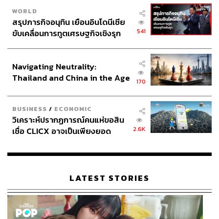
WORLD
สรุปภารกิจอนุทิน เยือนอินโดนีเซีย
541
ขับเคลื่อนการทูตเศรษฐกิจเชิงรุก
ประกาศหุ้นส่วนยุทธศาสตร์ไทย –
อินโดนีเซีย
Navigating Neutrality:
Thailand and China in the Age
170
of a New Global Order
BUSINESS
/
ECONOMIC
วิเคราะห์ปรากฏการณ์คนแห่ขอสิน
2.6K
เชื่อ CLICX อาจเป็นเพียงยอด
ภูเขาน้ำแข็ง ของปัญหาหนี้ครัว
เรือนไทยที่ถูกซุกไว้
LATEST STORIES