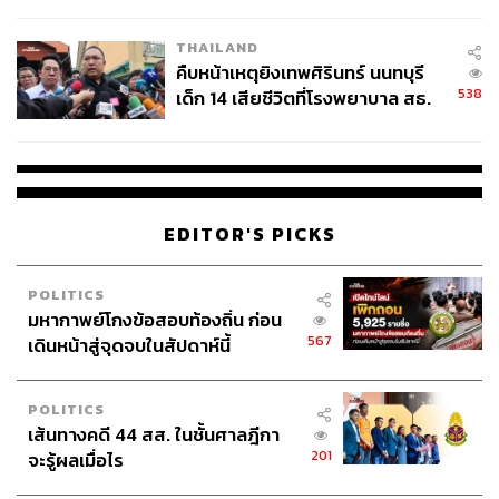
สอบปมขโมยปืนปู่ก่อเหตุ
THAILAND
คืบหน้าเหตุยิงเทพศิรินทร์ นนทบุรี
538
เด็ก 14 เสียชีวิตที่โรงพยาบาล สธ.
ยืนยันครูเสียชีวิต 5 ราย เจ็บ 22
183
ราย
ABOUT THE AUTHOR
EDITOR'S PICKS
ปวริศ อำนวยพรไพศาล
Content Creator สำนักข่าว THE
STANDARD WEALTH
POLITICS
มหากาพย์โกงข้อสอบท้องถิ่น ก่อน
567
เดินหน้าสู่จุดจบในสัปดาห์นี้
POLITICS
เส้นทางคดี 44 สส. ในชั้นศาลฎีกา
201
จะรู้ผลเมื่อไร