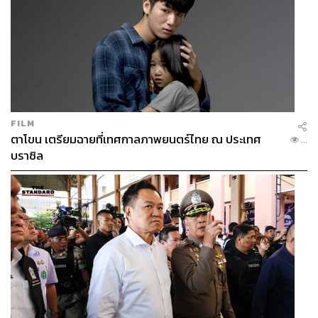
FILM
ตาโขน เตรียมฉายที่เทศกาลภาพยนตร์ไทย ณ ประเทศ
...
บราซิล