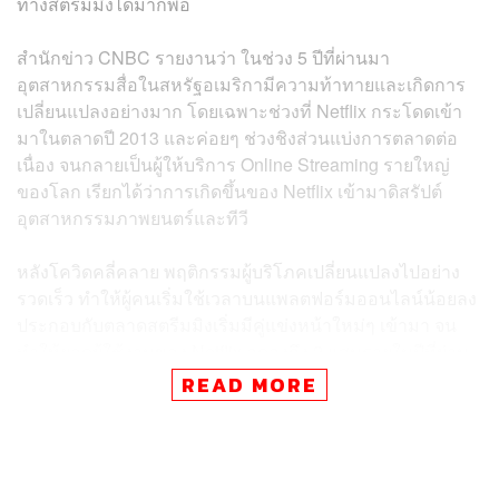
ทางสตรีมมิงได้มากพอ
สำนักข่าว CNBC รายงานว่า ในช่วง 5 ปีที่ผ่านมา
อุตสาหกรรมสื่อในสหรัฐอเมริกามีความท้าทายและเกิดการ
เปลี่ยนแปลงอย่างมาก โดยเฉพาะช่วงที่ Netflix กระโดดเข้า
มาในตลาดปี 2013 และค่อยๆ ช่วงชิงส่วนแบ่งการตลาดต่อ
เนื่อง จนกลายเป็นผู้ให้บริการ Online Streaming รายใหญ่
ของโลก เรียกได้ว่าการเกิดขึ้นของ Netflix เข้ามาดิสรัปต์
อุตสาหกรรมภาพยนตร์และทีวี
หลังโควิดคลี่คลาย พฤติกรรมผู้บริโภคเปลี่ยนแปลงไปอย่าง
รวดเร็ว ทำให้ผู้คนเริ่มใช้เวลาบนแพลตฟอร์มออนไลน์น้อยลง
ประกอบกับตลาดสตรีมมิงเริ่มมีคู่แข่งหน้าใหม่ๆ เข้ามา จน
ทำให้ยอดผู้ใช้งานของ Netflix ลดลงถึง 2 แสนรายในปีที่ผ่าน
มา
READ MORE
ข่าวที่เกี่ยวข้อง: