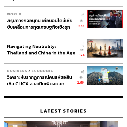
WORLD
สรุปภารกิจอนุทิน เยือนอินโดนีเซีย
543
ขับเคลื่อนการทูตเศรษฐกิจเชิงรุก
ประกาศหุ้นส่วนยุทธศาสตร์ไทย –
อินโดนีเซีย
Navigating Neutrality:
Thailand and China in the Age
174
of a New Global Order
BUSINESS
/
ECONOMIC
วิเคราะห์ปรากฏการณ์คนแห่ขอสิน
2.6K
เชื่อ CLICX อาจเป็นเพียงยอด
ภูเขาน้ำแข็ง ของปัญหาหนี้ครัว
เรือนไทยที่ถูกซุกไว้
LATEST STORIES