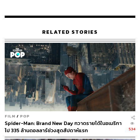
เนื้อหาเชิงคุณภาพมากกว่าปริมาณ โดยพยายามใช้สูตร
ความสำเร็จของ Marvel Cinematic Universe (MCU) มา
พัฒนารายการซูเปอร์ฮีโร่เข้ามาฉายในแพลตฟอร์ม Disney+
ประมาณ 6-10 ตอน แต่ละตอนมีงบอยู่ประมาณ 25 ล้าน
ดอลลาร์
RELATED STORIES
โดยรูปแบบของการให้สมัครสมาชิกพิสูจน์ให้เห็นถึงความ
แตกต่างถึงที่มาของรายได้โดยตรงถ้าเทียบกับการรับชมสื่อ
ทางทีวีแบบดั้งเดิมที่มีรายได้หลักจากการโฆษณา แต่ก็ต้อง
ยอมรับว่ากลยุทธ์ที่บริษัทสื่อพึ่งมากันมานานคือเรื่องของการ
ผลิตเนื้อหาป้อนไปยังแพลตฟอร์มออนไลน์หรือสตรีมมิง ซึ่ง
สามารถทำกำไรได้เป็นอย่างดี
ถึงกระนั้นนักแสดงและนักเขียนต่างเห็นตรงกันว่า การผลิตสู่
รูปแบบสตรีมมิงทำให้ซีรีส์แต่ละเรื่องมีระยะเวลาสั้นลง แต่
ช่วงเวลาแต่ละเรื่องกลับนานขึ้น ตลอดจนการนำปัญญา
FILM
/
POP
ประดิษฐ์ หรือ AI (Artificial Intelligence) มาใช้ในการถ่ายทำ
Spider-Man: Brand New Day กวาดรายได้ในอเมริกา
ส่งผลให้นักแสดงมีงานน้อยลง และทำให้ค่าจ้างลดลงตามไป
534
ไป 335 ล้านดอลลาร์ช่วงสุดสัปดาห์แรก
ด้วย