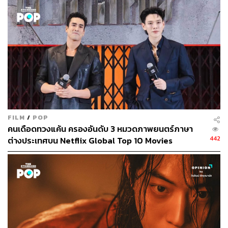
ทำให้เห็นว่าในช่วง 5 เดือนที่ผ่านมา การรวมตัวประท้วงของ
นักแสดงส่งผลให้รายการทีวี ซีรีส์ และภาพยนตร์เกือบทุก
เรื่องในสหรัฐอเมริกาที่ยังไม่ปิดกล้องต้องหยุดชะงัก รวมถึง
ภาพยนตร์บางเรื่องก็ต้องเลื่อนฉายออกไปอย่างไม่มีกำหนด
ในขณะที่สตูดิโอหลายแห่งก็ขาดความโปร่งใสในแง่ของกฎ
เกณฑ์เกี่ยวกับข้อมูลผู้ชมแบบสตรีมมิง ทำให้การเจรจา
สัญญาล่าสุดระหว่างสตูดิโอกับนักเขียนและนักแสดงมีการ
เจรจากันไม่ลงตัว
FILM
/
POP
คนเดือดทวงแค้น ครองอันดับ 3 หมวดภาพยนตร์ภาษา
442
ต่างประเทศบน Netflix Global Top 10 Movies
อย่างไรก็ตาม ตอนนี้หลายๆ ค่ายกำลังดึงรูปแบบธุรกิจเดิมที่
เคยประสบความสำเร็จในอดีตมาใช้เพื่อหวังทำให้การสตรีม
มิงมีกำไร เช่น หันมาให้ความสำคัญกับโฆษณา การออกใบ
อนุญาตเนื้อหาไปยังแพลตฟอร์มอื่น ตามด้วยการปราบปราม
การแบ่งปันรหัสผ่านและหน้าต่างไปยังแพลตฟอร์มต่างๆ นั้น
ต้องจับตาดูในระยะยาว
อ้างอิง: