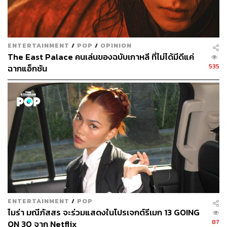
https://www.cnbc.com/2023/09/17/hollywood-streami
ng-profits-struggles.html
ENTERTAINMENT
/
POP
/
OPINION
The East Palace คนเล่นของฉบับเกาหลี ที่ไม่ได้มีดีแค่
สามารถติดตาม THE STANDARD WEALTH
535
ฉากแอ็กชัน
ผ่านแอปพลิเคชันต่างๆ ที่คุณสะดวกหรือใช้งานอยู่แล้วได้เลย
TAGS:
Netflix
ภาพยนตร์
Hollywood
Video Streaming
อุตสาหกรรมสื่อ
ธุรกิจภาพยนตร์
สตรีมมิง
Hollywood Strikes
ENTERTAINMENT
/
POP
ไมร่า มณีภัสสร จะร่วมแสดงในโปรเจกต์รีเมก 13 GOING
87
ON 30 จาก Netflix