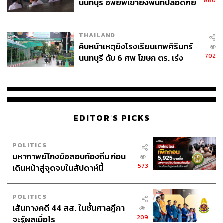
860
นนทบุรี อพยพเข้ายังพื้นที่ปลอดภัย
ชั่วคราว หลังเหตุใช้อาวุธปืนภายใน
โรงเรียนคลี่คลาย
THAILAND
คืบหน้าเหตุยิงโรงเรียนเทพศิรินทร์
702
นนทบุรี ดับ 6 ศพ โฆษก ตร. เร่ง
สอบปมขโมยปืนปู่ก่อเหตุ
EDITOR'S PICKS
POLITICS
มหากาพย์โกงข้อสอบท้องถิ่น ก่อน
573
เดินหน้าสู่จุดจบในสัปดาห์นี้
POLITICS
เส้นทางคดี 44 สส. ในชั้นศาลฎีกา
209
จะรู้ผลเมื่อไร