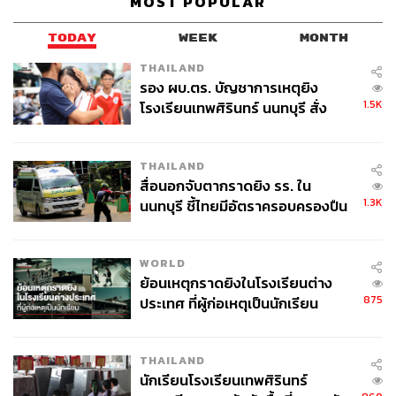
MOST POPULAR
TODAY
WEEK
MONTH
THAILAND
รอง ผบ.ตร. บัญชาการเหตุยิง
1.5K
โรงเรียนเทพศิรินทร์ นนทบุรี สั่ง
ค้นหา 2 รอบยืนยันไร้คนติดค้าง พบ
ศพปู่-ย่าที่บ้านพักผู้ก่อเหตุ
THAILAND
สื่อนอกจับตากราดยิง รร. ใน
1.3K
นนทบุรี ชี้ไทยมีอัตราครอบครองปืน
สูงในระดับต้นของภูมิภาค
WORLD
ย้อนเหตุกราดยิงในโรงเรียนต่าง
875
ประเทศ ที่ผู้ก่อเหตุเป็นนักเรียน
THAILAND
นักเรียนโรงเรียนเทพศิรินทร์