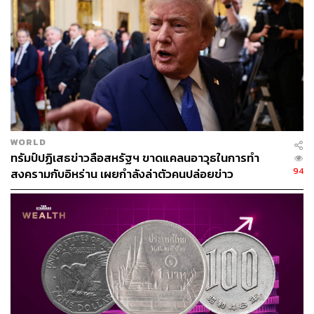
พาวเวลล์ยืนกรานอยู่ต่อ ท่ามกลางคดีสอบสวน DOJ
นอกจากนี้ พาวเวลล์ยังสร้างความประหลาดใจให้ตลาด โดย
ยืนยันว่าเขาไม่มีความตั้งใจจะลาออกจากตำแหน่งกรรมการ
Fed จนกว่าการสอบสวนของ Department of Justice (DoJ)
เกี่ยวกับโครงการปรับปรุงอาคารจะสิ้นสุดลงอย่างสมบูรณ์
เขายังระบุว่า หากยังไม่มีผู้สืบทอดตำแหน่งก่อนที่วาระ
ประธานจะหมดลงในเดือนพฤษภาคม เขาจะทำหน้าที่รักษา
WORLD
การประธานต่อไป โดยวาระกรรมการของเขาจะสิ้นสุดใน
ทรัมป์ปฏิเสธข่าวลือสหรัฐฯ ขาดแคลนอาวุธในการทำ
เดือนมกราคม 2028
94
สงครามกับอิหร่าน เผยกำลังล่าตัวคนปล่อยข่าว
Fed จับตาเงินเฟ้อสถานการณ์ตะวันออกกลาง
Fed ยังย้ำถึงความไม่แน่นอนของเศรษฐกิจจากความขัดแย้ง
ในตะวันออกกลาง โดย Powell กล่าวว่า “ยังเร็วเกินไปที่จะ
ประเมินผลกระทบต่อเศรษฐกิจ ไม่มีใครรู้แน่ชัด”
ส่วนในประเด็นราคาน้ำมันที่พุ่งขึ้น Powell อธิบายว่า โดย