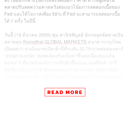
ตลาดปรับลดความคาดหวังต่อแนวโน้มการลดดอกเบี้ยของ
Fed และให้โอกาสเพียง 56% ที่ Fed จะสามารถลดดอกเบี้ย
ได้ 1 ครั้ง ในปีนี้
วันนี้ (19 มีนาคม 2569) พูน พานิชพิบูลย์ นักกลยุทธ์ตลาดเงิน
ตลาดทุน
Krungthai GLOBAL MARKETS
ธนาคารกรุงไทย
เปิดเผยว่า ค่าเงินบาทเปิดเช้านี้ที่ระดับ 32.79 บาทต่อดอลลาร์
‘อ่อนค่าลงหนัก’ สอดคล้องกับแข็งค่าขึ้นต่อเนื่องของเงิน
ดอลลาร์ ที่มาพร้อมกับการปรับตัวขึ้นของบอนด์ยีลด์ 10 ปี
สหรัฐฯ และการปรับตัวลดลงของราคาทองคำ (XAUUSD)
หลังสถานการณ์การสู้รบในตะวันออกกลางทวีความร้อนแรง
มากขึ้น จากการโจมตีโครงสร้างพื้นฐานพลังงานของอิหร่าน
โดยอิสราเอล (นำมาสู่การตอบโต้ ด้วยการโจมตีโครงสร้าง
READ MORE
พื้นฐานพลังงานของกาตาร์ โดยอิหร่าน และทางการอิหร่าน
ขู่จะโจมตีโครงสร้างพื้นฐานพลังงานอื่นๆ ในตะวันออกกลาง
เพิ่มเติม) หนุนให้ราคาพลังงานปรับตัวสูงขึ้น
นอกจากนี้ แม้ Fed จะมีมติไม่เป็นเอกฉันท์ (11 ต่อ 1) คง