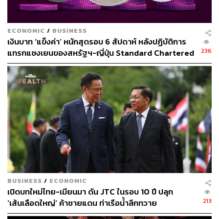
ปกติธนาคารกลางจะไม่ขึ้นดอกเบี้ยเพียงเพราะราคาพลังงาน
เพิ่มขึ้น เนื่องจากมักเป็นผลกระทบชั่วคราว แต่เงื่อนไขสำคัญ
คือประชาชนยังต้องเชื่อว่าเงินเฟ้อจะกลับสู่เป้าหมาย 2% ใน
ECONOMIC
/
BUSINESS
เงินบาท ‘แข็งค่า’ หนักสุดรอบ 6 สัปดาห์ หลังปฏิบัติการ
ระยะยาว ซึ่งปัจจุบันเงินเฟ้อสหรัฐฯ สูงกว่าเป้าหมายนี้มานาน
236
แทรกแซงเยนของสหรัฐฯ-ญี่ปุ่น Standard Chartered
ถึง 5 ปีแล้ว เขายังเผยว่า Fed ได้หารือถึงความเป็นไปได้ใน
เปิดเป้าสิ้นปีนี้จ่อแข็งต่อแตะ 32.50 บาทต่อดอลลาร์
การ “ขึ้นดอกเบี้ย” เช่นกัน แต่ย้ำว่าคณะกรรมการส่วนใหญ่ยัง
ไม่มองว่านั่นเป็นกรณีหลัก
การตัดสินใจครั้งนี้ถือเป็นครั้งที่ 2 ติดต่อกันที่ Fed คงดอกเบี้ย
แม้สภาพเศรษฐกิจจะเปลี่ยนแปลงไปมาก โดยก่อนหน้านี้ Fed
เคยมั่นใจว่าตลาดแรงงานเริ่มมีเสถียรภาพ แต่รายงานการ
จ้างงานที่อ่อนแอในเดือนกุมภาพันธ์ รวมถึงสงครามที่เริ่มขึ้น
เมื่อวันที่ 28 กุมภาพันธ์ ได้เพิ่มความเสี่ยงต่อเศรษฐกิจ Fed จึง
ปรับถ้อยแถลงเกี่ยวกับตลาดแรงงานใหม่ โดยระบุว่าอัตรา
ว่างงาน “แทบไม่เปลี่ยนแปลง” ในช่วงที่ผ่านมา
BUSINESS
/
ECONOMIC
เปิดบทใหม่ไทย-เมียนมา ดัน JTC ในรอบ 10 ปี ปลุก
213
‘เส้นเลือดใหญ่’ ค้าชายแดน ท่าเรือน้ำลึกทวาย
เปิดแนวโน้มค่าเงินบาท ทดสอบโซนแนวต้านสำคัญที่
33.00 บาทต่อดอลลาร์