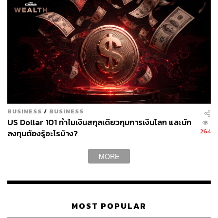
พูนกล่าวต่อว่า สำหรับแนวโน้มของค่าเงินบาท โมเมนตัม
การอ่อนค่าของเงินบาท (USDTHB) กลับมามีกำลังมากขึ้น
อย่างชัดเจน หลังการอ่อนค่าต่อเนื่องของเงินบาทจนเข้าใกล้
โซนแนวต้าน 32.80 บาทต่อดอลลาร์ และเมื่อประเมินจาก
ภาวะปิดรับความเสี่ยงของตลาดการเงินโดยรวม ท่ามกลาง
ความกังวลต่อแนวโน้มสถานการณ์การสู้รบใน
ตะวันออกกลาง ทำให้ เรามองว่า ในช่วงระหว่างวัน เงินบาท
เสี่ยงเผชิญแรงกดดันฝั่งอ่อนค่าเพิ่มเติม และอาจกลับมาอ่อน
BUSINESS
/
BUSINESS
ค่าแถวโซนแนวต้าน 32.80 บาทต่อดอลลาร์ ได้ (ซึ่งจะเปิด
US Dollar 101 ทำไมเงินสกุลเดียวกุมการเงินโลก และนัก
โอกาสให้เงินบาทสามารถอ่อนค่าเพิ่มเติมทดสอบโซนแนว
264
ลงทุนต้องรู้อะไรบ้าง?
ต้านสำคัญ 33.00 บาทต่อดอลลาร์) หากบรรดานักลงทุนต่าง
ชาติกลับมาขายสินทรัพย์ไทยเพิ่มเติม ทว่าการอ่อนค่าของ
MORE
เงินบาทอาจถูกชะลอลงบ้าง ตามแรงขายเงินดอลลาร์จากฝั่งผู้
เล่นในตลาด โดยเฉพาะฝั่งผู้ส่งออก ที่อาจรอทยอยขายเงิน
ดอลลาร์แถวโซนแนวต้านดังกล่าว จนถึงโซน 33.00 บาทต่อ
ดอลลาร์
MOST POPULAR