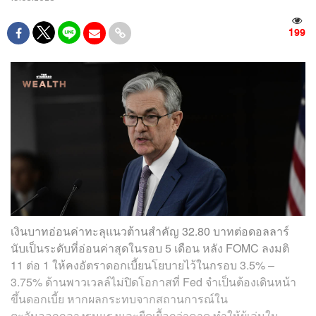
199
เงินบาทอ่อนค่าทะลุแนวต้านสำคัญ 32.80 บาทต่อดอลลาร์
นับเป็นระดับที่อ่อนค่าสุดในรอบ 5 เดือน หลัง FOMC ลงมติ
11 ต่อ 1 ให้คงอัตราดอกเบี้ยนโยบายไว้ในกรอบ 3.5% –
3.75% ด้านพาวเวลล์ไม่ปิดโอกาสที่ Fed จำเป็นต้องเดินหน้า
ขึ้นดอกเบี้ย หากผลกระทบจากสถานการณ์ใน
ตะวันออกกลางรุนแรงและยืดเยื้อกว่าคาด ทำให้ผู้เล่นใน