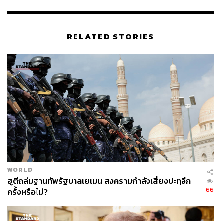
ระมัดระวังในการปรับนโยบายการเงิน และไม่ปิดโอกาสที่
Fed จำเป็นต้องเดินหน้าขึ้นดอกเบี้ย หากผลกระทบจาก
สถานการณ์ในตะวันออกกลางรุนแรงและยืดเยื้อกว่าคาด
RELATED STORIES
โดยภาพดังกล่าวได้ทำให้บรรดาผู้เล่นในตลาดปรับลดความ
คาดหวังต่อแนวโน้มการลดดอกเบี้ยของ Fed และให้โอกาส
เพียง 56% ที่ Fed จะสามารถลดดอกเบี้ยได้ 1 ครั้ง ในปีนี้
บรรดาผู้เล่นในฝั่งตลาดหุ้นสหรัฐฯ พลิกกลับมาปิดรับความ
เสี่ยง ท่ามกลางความกังวลว่าสถานการณ์การสู้รบใน
ตะวันออกกลางเสี่ยงทวีความรุนแรงและอาจยืดเยื้อกว่าคาด
ขณะเดียวกัน ผู้เล่นในตลาดต่างกังวลว่า Fed อาจปรับลด
ดอกเบี้ยได้น้อยกว่าที่เคยประเมินไว้ก่อนหน้า หลังผลการ
ประชุม FOMC ล่าสุดของ Fed สะท้อนแนวโน้มการดำเนิน
นโยบายการเงินที่ระมัดระวังตัวมากขึ้นและ Fed อาจลด
WORLD
ดอกเบี้ยได้เพียง 1 ครั้ง ในปีนี้ ซึ่งภาพดังกล่าวได้กดดันบรรดา
ฮูตีถล่มฐานทัพรัฐบาลเยเมน สงครามกำลังเสี่ยงปะทุอีก
หุ้นเทคฯ ใหญ่ อาทิ Amazon -2.5% และ Miscrosoft -1.9%
66
ครั้งหรือไม่?
ทำให้โดยรวม ดัชนี S&P500 ปิดตลาด -1.36% ส่วนดัชนีหุ้น
เทคฯ Nasdaq ดิ่งลง -1.46%