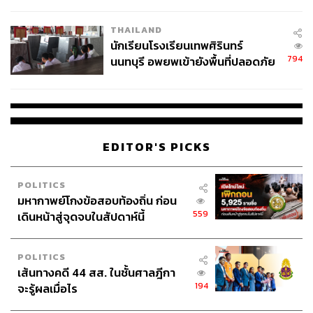
ผลิต 8.3 ล้าน สู่ข้อพิพาท ‘มา
ดูสถานการณ์การสู้รบในตะวันออกกลางไปก่อน และแสดง
เวลล์ฯ’ ฟ้อง ‘โทน บางแค’ ผิดนัด
ความกังวลต่อผลกระทบของการอ่อนค่าของเงินเยนญี่ปุ่นใน
THAILAND
จ่ายหนี้-แอบระบุแบรนด์
นักเรียนโรงเรียนเทพศิรินทร์
ช่วงที่ผ่านมา”
794
นนทบุรี อพยพเข้ายังพื้นที่ปลอดภัย
ชั่วคราว หลังเหตุใช้อาวุธปืนภายใน
สามารถติดตาม THE STANDARD WEALTH
โรงเรียนคลี่คลาย
ผ่านแอปพลิเคชันต่างๆ ที่คุณสะดวกหรือใช้งานอยู่แล้วได้เลย
EDITOR'S PICKS
POLITICS
TAGS:
เงินบาท
Israel
Krungthai Global Markets
มหากาพย์โกงข้อสอบท้องถิ่น ก่อน
ธนาคารกลางสหรัฐฯ (Fed)
Federal Reserve
559
เดินหน้าสู่จุดจบในสัปดาห์นี้
Middle East
เงินเฟ้อ
อัตราดอกเบี้ย
ราคาน้ำมัน
Jerome Powell
FOMC
ทองคำ
Iran
POLITICS
เส้นทางคดี 44 สส. ในชั้นศาลฎีกา
194
จะรู้ผลเมื่อไร