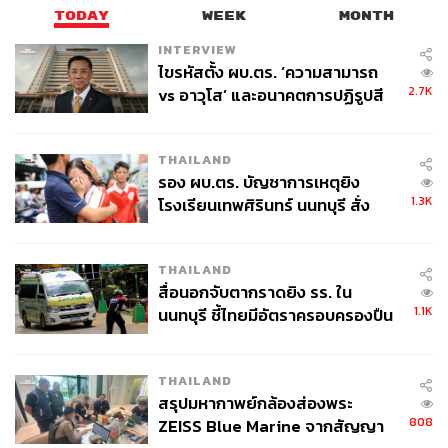
ทั้งนี้ เราขอเน้นย้ำว่า เงินบาทยังมีความเสี่ยง Two-Way Risk
TODAY
WEEK
MONTH
หรือพร้อมเคลื่อนไหวได้ทั้งสองทิศทาง ขึ้นกับพัฒนาการของ
INTERVIEW
สถานการณ์ในตะวันออกกลาง ทำให้เราขอย้ำมุมมองเดิมว่า
ไขรหัสตั้ง ผบ.ตร. ‘ความสามารถ
ผู้เล่นในตลาดควรใช้การประเมินสถานการณ์แบบ Scenario
2.7K
vs อาวุโส’ และอนาคตการปฏิรูปสี
Analysis และควรใช้กลยุทธ์ Options เพื่อช่วยเพิ่ม
กากี กับ พล.ต.อ. เอก อังสนานนท์
ประสิทธิภาพในการบริหารความเสี่ยงจากอัตราแลกเปลี่ยน
ในช่วงที่ตลาดการเงินผันผวนสูง
THAILAND
รอง ผบ.ตร. บัญชาการเหตุยิง
1.3K
“อนึ่ง เรามองว่า ควรระวัง ความผันผวนในช่วงตลาดทยอยรับ
โรงเรียนเทพศิรินทร์ นนทบุรี สั่ง
ค้นหา 2 รอบยืนยันไร้คนติดค้าง พบ
รู้ผลการประชุมของบรรดาธนาคารกลาง โดยเฉพาะในส่วน
ศพปู่-ย่าที่บ้านพักผู้ก่อเหตุ
ของ BOJ เนื่องจากเงินเยนญี่ปุ่นได้อ่อนค่าลงมาพอควรเข้าสู่
THAILAND
โซนที่ทางการญี่ปุ่นได้เคยเข้าแทรกแซงก่อนหน้า ซึ่งทำให้
สื่อนอกจับตากราดยิง รร. ใน
เงินเยนญี่ปุ่นเสี่ยงผันผวนแบบ Two-Way Risk เช่นกัน โดยเงิน
1.1K
นนทบุรี ชี้ไทยมีอัตราครอบครองปืน
เยนญี่ปุ่นอาจอ่อนค่าลงต่อทะลุโซน 160 เยนต่อดอลลาร์ หาก
สูงในระดับต้นของภูมิภาค
ทาง BOJ ไม่ได้ส่งสัญญาณชัดเจน ต่อแนวโน้มการเดินหน้า
ขึ้นดอกเบี้ย หรือไม่ได้แสดงความกังวลต่อแนวโน้มการอ่อน
THAILAND
ค่าของเงินเยนญี่ปุ่นในช่วงที่ผ่านมา ในทางกลับกัน เงินเยน
สรุปมหากาพย์กล้องส่องพระ
ญี่ปุ่นอาจแข็งค่าขึ้นบ้าง หรืออย่างน้อยชะลอการอ่อนค่าลง
808
ZEISS Blue Marine จากสัญญา
หาก BOJ ย้ำจุดยืนพร้อมเดินหน้าทยอยขึ้นดอกเบี้ย แต่อาจรอ