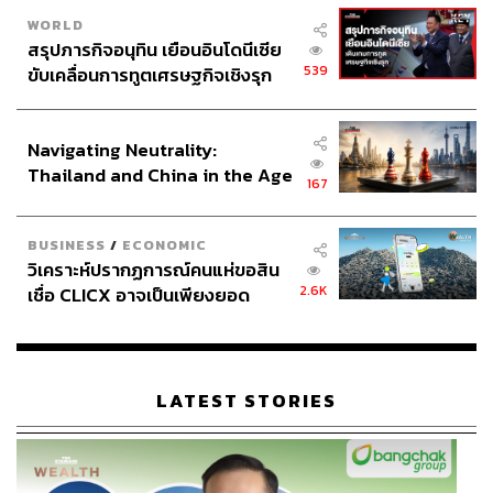
WORLD
สรุปภารกิจอนุทิน เยือนอินโดนีเซีย
539
ขับเคลื่อนการทูตเศรษฐกิจเชิงรุก
200
ประกาศหุ้นส่วนยุทธศาสตร์ไทย –
อินโดนีเซีย
Navigating Neutrality:
ABOUT THE AUTHOR
Thailand and China in the Age
167
of a New Global Order
วาราดา ทองจำนงค์
Content Creator สำนักข่าว THE
STANDARD WEALTH
BUSINESS
/
ECONOMIC
วิเคราะห์ปรากฏการณ์คนแห่ขอสิน
2.6K
เชื่อ CLICX อาจเป็นเพียงยอด
ภูเขาน้ำแข็ง ของปัญหาหนี้ครัว
เรือนไทยที่ถูกซุกไว้
LATEST STORIES