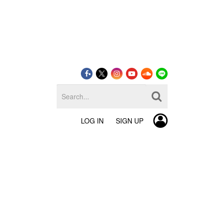
LOG IN
SIGN UP