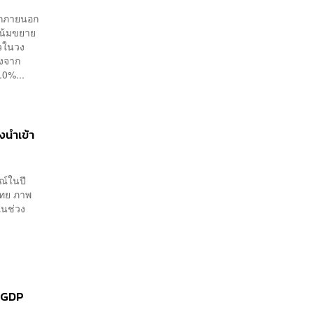
ากภายนอก
โน้มขยาย
ัวในวง
ลงจาก
.0%...
งนำเข้า
ณ์ในปี
ไทย ภาพ
ในช่วง
ร GDP