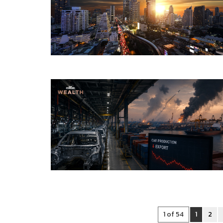
1 of 54
1
2