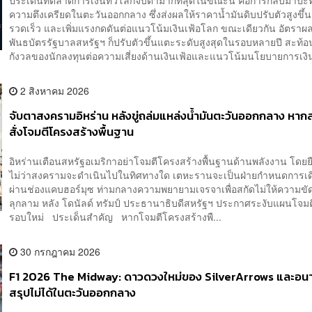
ความตึงเครียดในตะวันออกกลาง ซึ่งส่งผลให้ราคาน้ำมันดิบปรับตัวสูงขึ้น
รวดเร็ว และเพิ่มแรงกดดันต่อแนวโน้มเงินเฟ้อโลก ขณะเดียวกัน อัตร
พันธบัตรรัฐบาลสหรัฐฯ ก็ปรับตัวขึ้นแตะระดับสูงสุดในรอบหลายปี สะท้
กังวลของนักลงทุนต่อความเสี่ยงด้านเงินเฟ้อและแนวโน้มนโยบายการเงิ
2 สิงหาคม 2026
จับตาสงครามอิหร่าน หลังขู่ถล่มแหล่งน้ำมันตะวันออกกลาง หาก
สั่งโจมตีโครงสร้างพื้นฐาน
อิหร่านเตือนสหรัฐอเมริกาอย่าโจมตีโครงสร้างพื้นฐานด้านพลังงาน โดยยื
ไม่ว่าสงครามจะดำเนินไปในทิศทางใด เตหะรานจะเป็นฝ่ายกำหนดการเดิ
ผ่านช่องแคบฮอร์มุซ ท่ามกลางความพยายามเจรจาเพื่อสกัดไม่ให้ความขั
ลุกลาม หลัง โดนัลด์ ทรัมป์ ประธานาธิบดีสหรัฐฯ ประกาศระงับแผนโจมต
รอบใหม่ ประเด็นสำคัญ หากโจมตีโครงสร้างพื...
30 กรกฎาคม 2026
F1 2026 The Midway: ดาวดวงใหม่ของ SilverArrows และอนาค
สรุปไม่ได้ในตะวันออกกลาง