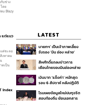
กับช่วง
ี โดย
ieu Blazy
LATEST
ิด แต่แนว
นายกฯ’ เป็นเจ้าภาพเลี้ยง
น แต่ชะลอ
รับรอง ‘มิน อ่อง หล่าย’
นสิงหาคม
พร้อมเชิญบิ๊กธุรกิจไทย
ึ้น
สีหศักดิ์แถลงข่าวการ
ร่วมงาน
คาดเป็น
เยือนไทยของมินอ่องหล่าย
ชี้หารือทวิภาคี ครอบคลุม
เงินบาท ‘แข็งค่า’ หนักสุด
สร้างสรรค์ ตรงไปตรงมา
รอบ 6 สัปดาห์ หลังปฏิบัติ
ย้ำต้องการให้เมียนมากลับ
การแทรกแซงเยนของ
สู่อาเซียน
T Index
โรมเผยข้อมูลใหม่ปมทุจริต
สหรัฐฯ-ญี่ปุ่น Standard
สอบท้องถิ่น ย้อนเอกสาร
Chartered เปิดเป้าสิ้นปีนี้
ประชุมปี 2567 พบชื่อ
จ่อแข็งต่อแตะ 32.50 บาท
ทุของ