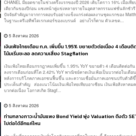
CHANEL มียอดขายในช่วงครึ่งแรกของปี 2026 เติบโตราว 16% เมื่อเทียบ
เดียวกันของปีก่อน แซงหน้าคู่แข่งหลายรายในอุตสาหกรรมแฟชั่นลักชัวร
ปัจจัยสำคัญมาจากการตอบรับอย่างแข็งแกร่งต่อผลงานชุดแรกของ Matth
ในฐานะครีเอทีฟไดเรกเตอร์ของแบรนด์ อย่างไรก็ตาม ตัวเลขด...
5 สิงหาคม 2026
เงินเฟ้อไทยเดือน ก.ค. เพิ่มขึ้น 1.95% ขยายตัวต่อเนื่อง 4 เดือนต
โน้มเริ่มชะลอ ลดความเสี่ยง Stagflation
เงินเฟ้อไทยเดือนกรกฎาคมเพิ่มขึ้น 1.95% YoY ขยายตัว 4 เดือนติดต่อกั
ลงจากเดือนก่อนที่โต 2.42% YoY พาณิชย์คาดเงินเฟ้อเป็นบวกต่อในเดือ
หลังการบริโภคภาคเอกชนฟื้นขึ้น และความเชื่อมั่นภาคเอกชนปรับตัวดีข
ประเด็นสำคัญ ส่องแนวโน้มเงินเฟ้อไทยเทียบอาเซียน เงินเฟ้อสิงหาคม
บวกต่อเนื่อง โอกาสเกิด Stagf...
5 สิงหาคม 2026
ท่ามกลางภาวะน้ำมันแพง Bond Yield พุ่ง Valuation ตึงตัว SE
ไปต่อได้อีกแค่ไหน
ประเด็นที่ตลาดการเงินทั่วโลกจับตามากที่สุดในขณะนี้ คือการกลับมาปะ