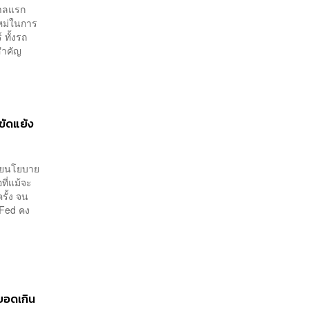
เพียงพอ
กาลแรก
ใหม่ในการ
 ทั้งรถ
นสำคัญ
ขัดแย้ง
ี้ยนโยบาย
ที่แม้จะ
รั้ง จน
Fed คง
ยอดเกิน