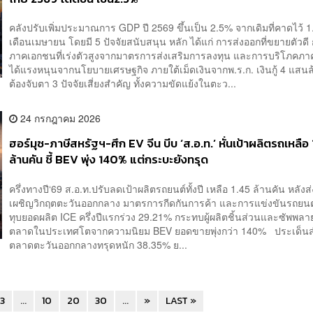
คลังปรับเพิ่มประมาณการ GDP ปี 2569 ขึ้นเป็น 2.5% จากเดิมที่คาดไว้ 1.
เดือนเมษายน โดยมี 5 ปัจจัยสนับสนุน หลัก ได้แก่ การส่งออกที่ขยายตัวดี
ภาคเอกชนที่เร่งตัวสูงจากมาตรการส่งเสริมการลงทุน และการบริโภคภา
ได้แรงหนุนจากนโยบายเศรษฐกิจ ภายใต้เม็ดเงินจากพ.ร.ก. เงินกู้ 4 แสนล้
ต้องจับตา 3 ปัจจัยเสี่ยงสำคัญ ทั้งความขัดแย้งในตะว...
24 กรกฎาคม 2026
ฮอร์มุซ-ภาษีสหรัฐฯ-ศึก EV จีน บีบ ‘ส.อ.ท.’ หั่นเป้าผลิตรถเหลือ 
ล้านคัน ชี้ BEV พุ่ง 140% แต่กระบะยังทรุด
ครึ่งทางปี‘69 ส.อ.ท.ปรับลดเป้าผลิตรถยนต์ทั้งปี เหลือ 1.45 ล้านคัน หลังส
เผชิญวิกฤตตะวันออกกลาง มาตรการกีดกันการค้า และการแข่งขันรถยนต
ทุบยอดผลิต ICE ครึ่งปีแรกร่วง 29.21% กระทบผู้ผลิตชิ้นส่วนและซัพพล
ตลาดในประเทศโตจากความนิยม BEV ยอดขายพุ่งกว่า 140% ประเด็
ตลาดตะวันออกกลางทรุดหนัก 38.35% ย...
3
...
10
20
30
...
»
LAST »