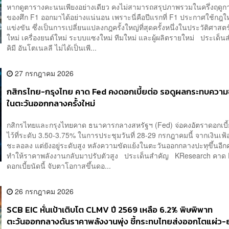
หากดูตารางคะนนเพียงอย่างเดียว คงไม่สามารถสรุปภาพรวมในครึ่งฤดู
ของศึก F1 ออกมาได้อย่างแน่นอน เพราะนี่คือปีแรกที่ F1 ประกาศใช้กฎ
แข่งขัน ซึ่งเป็นการเปลี่ยนแปลงกฎครั้งใหญ่ที่สุดครั้งหนึ่งในประวัติศาสตร์
ใหม่ เครื่องยนต์ใหม่ ระบบแซงใหม่ ทีมใหม่ และผู้ผลิตรายใหม่ ประเด็
คิมี อันโตเนลลี ไม่ได้เป็นเพี...
27 กรกฎาคม 2026
กสิกรไทย-กรุงไทย คาด Fed คงดอกเบี้ยต่อ รอดูผลกระทบความ
ในตะวันออกกลางครั้งใหม่
กสิกรไทยและกรุงไทยคาด ธนาคารกลางสหรัฐฯ (Fed) จ่อคงอัตราดอกเบ
ไว้ที่ระดับ 3.50-3.75% ในการประชุมวันที่ 28-29 กรกฎาคมนี้ จากเงินเฟ้อ
ชะลอลง แต่ยังอยู่ระดับสูง หลังความขัดแย้งในตะวันออกกลางปะทุขึ้นอีกค
ทำให้ราคาพลังงานกลับมาปรับตัวสูง ประเด็นสำคัญ KResearch คาด 
ดอกเบี้ยนัดนี้ จับตาโอกาสขึ้นดอ...
26 กรกฎาคม 2026
SCB EIC หั่นเป้าเติบโต CLMV ปี 2569 เหลือ 6.2% พิษพิพาท
ตะวันออกกลางดันราคาพลังงานพุ่ง ชี้กระทบไทยส่งออกโตแผ่ว-