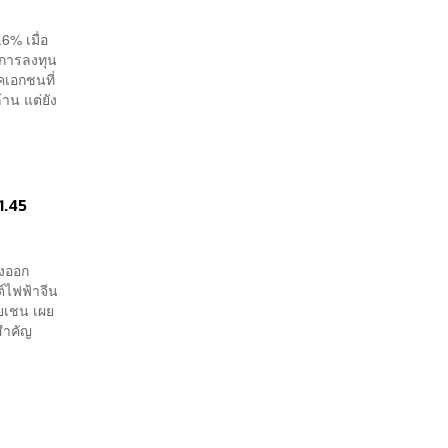
6% เมื่อ
 การลงทุน
คเอกชนที่
าน แต่ยัง
1.45
่งออก
์ไฟฟ้าจีน
ายเชน เผย
นสำคัญ