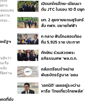
เปิดบทใหม่ไทย-เมียนมา
อนุทิน จ่อสอบต่อเอี่ยว
ต่อดอลลาร์
อย่าง
ดัน JTC ในรอบ 10 ปี ปลุก
ตัดตอน ม.บูรพา หรือไม่
าผลตอบแทน
‘เส้นเลือดใหญ่’ ค้า
อนความ
มท. 2 ลุยชายแดนสุรินทร์
นของ...
ชายแดน ท่าเรือน้ำลึก
สั่ง กฟภ. ขยายไฟฟ้า
ทวาย
‘ปราสาทตาควาย–เนิน
ก กลาง ฟันโกงสอบท้อง
350’ เสริมความมั่นคง
สหรัฐฯ
ถิ่น 5,925 ราย ประกาศ
ชายแดน
บัญชีใหม่ 7 ส.ค. ส่วน 97
ทักษิณ ร่วมสวดพระ
ราย รอ ป.ป.ช. ขีดเส้นแล้ว
นยันว่า
อภิธรรมศพ ‘พล.ต.ท.
เสร็จ 31 ส.ค.
นเรือ
ผ่อน’ บิดา ‘พักตร์พิไล ทวี
ดแย้ง
คลังเตรียมจำหน่าย
สิน’ สิริอายุ 103 ปี แกนนำ
ีอิหร่าน
พันธบัตรรัฐบาล ‘ออม
เพื่อไทย-บุคคลหลาก
พลัส’ รอบถัดไป เร็วสุด 4
วงการร่วมอาลัย
‘เอกนิติ’ เผยอยู่ระหว่าง
ก.ย.นี้ อาจเพิ่มสัดส่วนการ
หารือ ‘ไทยเที่ยวไทยพลัส’
ขายแบบ Small Lot First
มีสิทธิใช้งบจากเงินกู้ 4
มากขึ้น
ตที่ยัง
แสนล้าน มั่นใจงบต่อ ‘ไทย
ช่วยไทย พลัส’ เฟส 2 มี