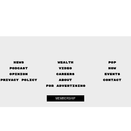
News
Wealth
Pop
Podcast
Video
Now
Opinion
Careers
Events
Privacy Policy
About
Contact
FOR ADVERTISING
MEMBERSHIP
© 2017-
2026
The Standard. All rights reserved.