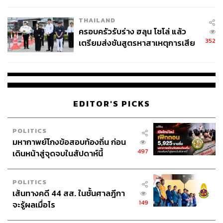
เปลี่ยนบทบาทที่สร้างมาอย่างดี แถมพอไปเทียบกับนิตยสาร
หัวอื่นๆ ในอเมริกาอย่าง
Elle
ที่ได้รับความสนใจมากกว่า
THAILAND
ครอบครัวรับร่าง ฮลุน โซโล่ แล้ว
ตั้งแต่ นีน่า การ์เซีย มาเป็นบรรณาธิการบริหารคนใหม่
352
เตรียมส่งชันสูตรหาสาเหตุการเสีย
พร้อมดึงดูดดาราระดับแถวหน้ามาขึ้นปกเกือบหมด ทั้ง แอน
ชีวิต
เจลินา โจลี, มิเชล โอบามา, เลดี้ กาก้า, อะรีอานา กรานเด
และ เอ็มมา สโตน เป็นต้น ส่วน
InStyle
กับบรรณาธิการ
บริหารชาวออสเตรเลีย ลอรา บราวน์ ที่ได้รับคำชื่นชมมาก
ขึ้นเรื่อยๆ เพราะเนื้อหาเล่มที่สะท้อนบริบทของสังคมได้
EDITOR'S PICKS
แยบยลและสมจริงกว่า ซึ่งสิ่งเหล่านี้ก็ทำให้พลังในกำมือของ
แอนนานับวันเริ่มถูกลดทอน
POLITICS
มหากาพย์โกงข้อสอบท้องถิ่น ก่อน
497
เดินหน้าสู่จุดจบในสัปดาห์นี้
POLITICS
เส้นทางคดี 44 สส. ในชั้นศาลฎีกา
149
จะรู้ผลเมื่อไร