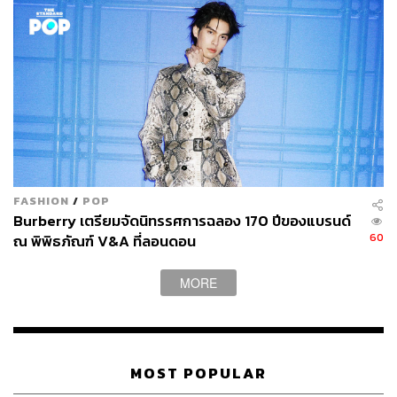
ป้ายออฟฟิศ Condé Nast ที่ย่าน Mayfair ในลอนดอน
How’s Anna Doing?
เป็นที่รู้กันอยู่ว่าอุตสาหกรรมแฟชั่นถูกควบคุมและขับเคลื่อน
โดยนิตยสารห้าตัวอักษรของอเมริกา ‘
VOGUE
’ ที่ต้องเขียน
ตัวใหญ่เพื่อดูยิ่งใหญ่ แต่ความยิ่งใหญ่นี้ที่เราคุ้นเคยกันมา
FASHION
/
POP
หลายทศวรรษได้เจอมรสุมพัดกระหน่ำในปี 2018 แบบที่
Burberry เตรียมจัดนิทรรศการฉลอง 170 ปีของแบรนด์
บัลลังก์ของวีรสตรีและหนึ่งในฮีโร่ของผมอย่าง แอนนา วิน
60
ณ พิพิธภัณฑ์ V&A ที่ลอนดอน
ทัวร์ เจอศึกหนักตั้งแต่ต้นปี เพราะช่างภาพคู่ใจอย่าง มาริโอ
เทสติโน และ บรูซ เวเบอร์ โดนข้อหาล่วงละเมิดทางเพศ ซึ่งก็
MORE
ทำให้ทางนิตยสารต้องยุติการทำงานกับสองคนนี้ทันที และ
เลือกใช้ช่างภาพใหม่ๆ อย่าง ไทเลอร์ มิตเชลล์ ที่เป็นช่างภาพ
ผิวสีคนแรกที่ได้ถ่ายปก
Vogue
ฉบับกันยายนกับ บียอนเซ่
หรือช่างภาพเชื้อสายอังกฤษอย่าง มาร์ติน พารร์ และ เจมี
MOST POPULAR
ฮอคส์เวิร์ธ ที่มีบทบาทมากขึ้นในเล่ม แทนที่จะเป็นแค่คลับ