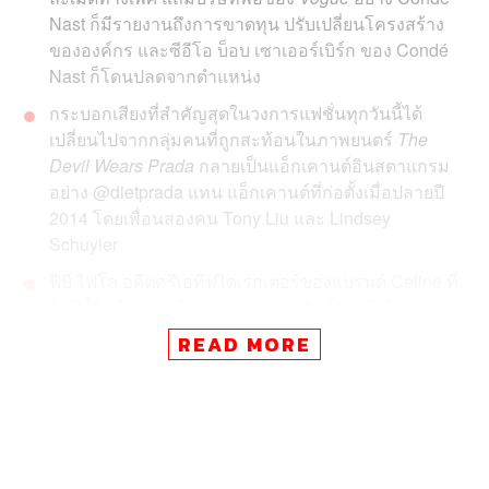
Nast ก็มีรายงานถึงการขาดทุน ปรับเปลี่ยนโครงสร้าง
ขององค์กร และซีอีโอ บ็อบ เซาเออร์เบิร์ก ของ Condé
Nast ก็โดนปลดจากตำแหน่ง
กระบอกเสียงที่สำคัญสุดในวงการแฟชั่นทุกวันนี้ได้
เปลี่ยนไปจากกลุ่มคนที่ถูกสะท้อนในภาพยนตร์
The
Devil Wears Prada
กลายเป็นแอ็กเคานต์อินสตาแกรม
อย่าง @dietprada แทน แอ็กเคานต์ที่ก่อตั้งเมื่อปลายปี
2014 โดยเพื่อนสองคน Tony Liu และ Lindsey
Schuyler
ฟีบี ไฟโล อดีตครีเอทีฟไดเรกเตอร์ของแบรนด์ Celine ที่
ในปีนี้ไม่มีผลงานใหม่ออกมา แต่กลับเป็นหนึ่งใน
ดีไซเนอร์ที่ได้รับการพูดถึงมากสุด ซึ่งราคายอดขายต่อ
READ MORE
ของไอเท็ม Resale ที่ฟีบีเคยดีไซน์ก็ขึ้นมากว่า 30% บน
เว็บไซต์ The RealReal ส่วนบนเว็บไซต์ Vestiaire ก็ยอด
ขายขึ้น 43% และบน eBay ยอดเสิร์ชสินค้าก็สูงขึ้นถึง
700%
หลายแบรนด์ระดับมหาอำนาจของวงการได้เล็งเห็น