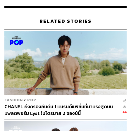
RELATED STORIES
Louis Vuitton Spring/Summer 2019 Menswear โชว์แรก
ของ เวอร์จิล อาเบลาะห์ ในฐานะอาร์ทิสติก ไดเรกเตอร์
“เฮ้ออออ…”
เสียงถอนหายใจแรงๆ ที่หลายคนได้ยินแล้วจะหงุดหงิดหรือ
ต้องมองด้วยหางตาถ้าได้ยินบนรถไฟฟ้า คือเสียงที่ผมรู้สึกว่า
FASHION
/
POP
ตัวเองทำบ่อยมากในปีนี้ พอได้อ่านข่าวสารต่างๆ เกี่ยวกับ
CHANEL ยังครองอันดับ 1 แบรนด์แฟชั่นที่มาแรงสุดบน
วงการแฟชั่น
44
แพลตฟอร์ม Lyst ในไตรมาส 2 ของปีนี้
ใจหนึ่งผมก็รู้สึกดีที่หลายเหตุการณ์ในปีนี้ ไม่ว่าจะเรื่องการ