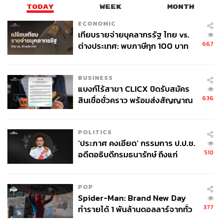
ช่างภาพเอ็กซ์คลูซีฟของเล่มเท่านั้น
TODAY
WEEK
MONTH
ECONOMIC
แต่ไม่หมดเพียงเท่านี้ เพราะทั้งปีบริษัทพ่อของ
Vogue
อย่าง
เทียบรายจ่ายบุคลากรรัฐ ไทย vs.
Condé Nast ก็มีรายงานถึงการขาดทุนและปรับเปลี่ยน
667
ต่างประเทศ: พบภาษีทุก 100 บาท
โครงสร้างขององค์กร จนนิตยสารอย่าง
Glamour
ที่ก่อตั้ง
ของคนไทยใช้ไปกับข้าราชการเฉียด
ตั้งแต่ปี 1939 ต้องปิดส่วนของเล่มและหันไปทำแค่ออนไลน์
40 บาท
ส่วนเล่มอย่าง
W Magazine
,
Golf Digest
และ
Brides
ก็กำลัง
BUSINESS
หาคนมาซื้อกิจการ ซึ่ง
Vogue
เองถึงแม้จะยังเป็นราชินีของ
แบงก์ไร้สาขา CLICX ปิดรับสมัคร
636
Condé Nast แต่ในเดือนกรกฎาคมก็มีการประกาศว่าสอง
สินเชื่อชั่วคราว พร้อมส่งสัญญาณ
เตือนกลุ่มกู้เงินผิดวัตถุประสงค์-ให้
บรรณาธิการแฟชั่นคนสำคัญของเล่ม โทนนี กู๊ดแมน และ
ข้อมูลเท็จ เตรียมดำเนินคดีเด็ดขาด
ฟิลลิส พอสนิก ถูกปรับเป็นพนักงานฟรีแลนซ์แทน ซึ่งสะท้อน
POLITICS
ให้เห็นการลดต้นทุนของนิตยสาร โดยประเด็นนี้ก็ถูกเชื่อม
‘ประภาศ คงเอียด’ กรรมการ ป.ป.ช.
โยงกับข่าวลือว่า แอนนา วินทัวร์ กำลังจะลาออก แต่ทางเธอ
510
อดีตอธิบดีกรมธนารักษ์ ถึงแก่
กับ Condé Nast ก็ได้ปฏิเสธมาตลอด
อนิจกรรม
ปลายเดือนพฤศจิกายน ทางซีอีโอ บ็อบ เซาเออร์เบิร์ก ของ
POP
Condé Nast ก็ถูกปลดจากตำแหน่ง ซึ่งนักวิจารณ์แฟชั่นหลาย
Spider-Man: Brand New Day
คนมองว่าแอนนาอาจทนรับการทำงานกับซีอีโอคนอื่นไม่ได้
377
ทำรายได้ 1 พันล้านดอลลาร์จากทั่ว
หากเธอขาดทีมงานคู่บุญในยุครุ่งเรือง และเธอเองโดนปรับ
โลกภายใน 6 วัน