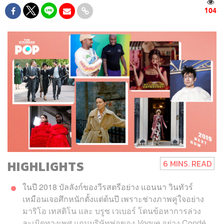
104
HIGHLIGHTS
6 MINS. READ
ในปี 2018 บัลลังก์ของวีรสตรีอย่าง แอนนา วินทัวร์
เหมือนเจอศึกหนักตั้งแต่ต้นปี เพราะช่างภาพคู่ใจอย่าง
มาริโอ เทสติโน และ บรูซ เวเบอร์ โดนข้อหาการล่วง
ละเมิดทางเพศ แถมบริษัทพ่อของ
Vogue
อย่าง Condé