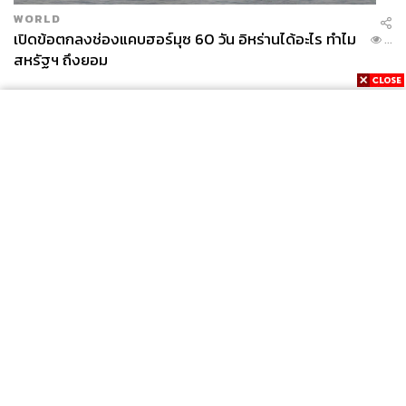
สะท้อนว่าเป็นส่วนหนึ่งของแบรนด์ที่สร้างพลังบวกให้กับโลก
WORLD
เปิดข้อตกลงช่องแคบฮอร์มุซ 60 วัน อิหร่านได้อะไร ทำไม
...
สหรัฐฯ ถึงยอม
News
Wealth
Pop
Podcast
Video
Now
Opinion
Careers
Events
Privacy
About
Contact
Céline Spring/Summer 2018 คอลเล็กชันสุดท้ายที่ ฟีบี ไฟโล
Policy
จัดโชว์ในกรุงปารีส
FOR
ADVERTISING
MEMBERSHIP