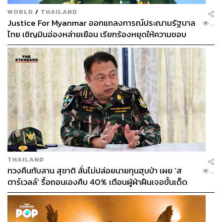
WORLD
/
THAILAND
Justice For Myanmar ออกแถลงการณ์ประณามรัฐบาล
...
ไทย เชิญมินอ่องหล่ายเยือน เรียกร้องหยุดให้ความชอบ
ธรรมรัฐบาลทหาร
Screencap จากเหตุการณ์ที่ Diet Prada เปิดโปงเรื่องการ
ยกเลิกแฟชั่นโชว์ Dolce & Gabbana ที่กรุงเซี่ยงไฮ้
การเปิดโปงของ @dietprada สร้างเอ็นเกจเมนต์และยอดแชร์
อย่างมหาศาลภายในไม่กี่ชั่วโมง แสดงให้เห็นว่าเราได้เข้าสู่
ยุคที่อำนาจการตัดสินใจของวงการแฟชั่นไม่ได้เป็นแค่จาก
THAILAND
คนในฟองอากาศของอุตสาหกรรมเพียงอย่างเดียว แต่พลัง
ทวงคืนทับลาน สุชาติ ลั่นไม่ปล่อยนายทุนฮุบป่า เผย ‘ส
...
ของมหาชนและโลกออนไลน์อาจทำให้หนึ่งงานล้มลงได้ใน
ตาร์เวลล์’ รื้อถอนเองคืบ 40% เตือนผู้ฝ่าฝืนเจอขั้นเด็ด
พริบตา โดยต่อไปแบรนด์ในระดับอะไรก็ตามแต่ต้องคำนึงให้
ขาด
ดีเกี่ยวกับทุกภาพที่ตัวเองเสนอออกไป และต้องเข้าใจว่า แม้
‘การล้อเลียน’ หรือ ‘การล้อเล่น’ ของคุณอาจไม่ได้มาจาก