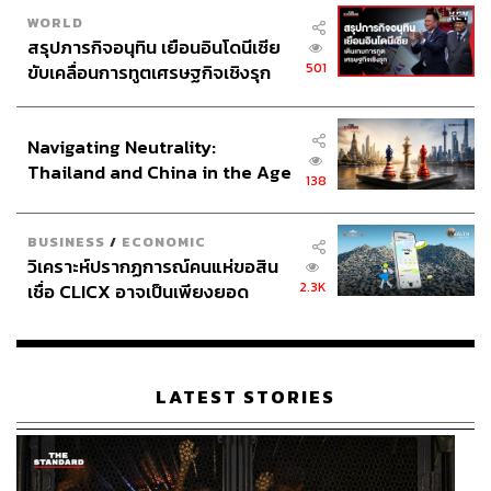
WORLD
สรุปภารกิจอนุทิน เยือนอินโดนีเซีย
501
ขับเคลื่อนการทูตเศรษฐกิจเชิงรุก
ประกาศหุ้นส่วนยุทธศาสตร์ไทย –
ร้าน Dolce & Gabbana ที่กรุงปักกิ่ง
อินโดนีเซีย
Navigating Neutrality:
Thailand and China in the Age
Diet Prada vs. The Devil Wears Prada vs. ‘Woke’ Era
138
of a New Global Order
ในมุมมองของผม กระบอกเสียงที่สำคัญสุดในวงการแฟชั่น
ทุกวันนี้ได้เปลี่ยนไปจากกลุ่มคนที่ถูกสะท้อนในภาพยนตร์
BUSINESS
/
ECONOMIC
The Devil Wears Prada
แต่กลับกลายเป็นแอ็กเคานต์อินสตา
วิเคราะห์ปรากฏการณ์คนแห่ขอสิน
แกรมอย่าง @dietprada แทน
2.3K
เชื่อ CLICX อาจเป็นเพียงยอด
ภูเขาน้ำแข็ง ของปัญหาหนี้ครัว
แอ็กเคานต์นี้ก่อตั้งเมื่อปลายปี 2014 โดยเพื่อนสองคน Tony
เรือนไทยที่ถูกซุกไว้
Liu และ Lindsey Schuyle ซึ่งใน 2 ปีแรกจำนวนคนตามอยู่
แค่หลักพัน และแอ็กเคานต์จะเน้นการจับผิดดีไซเนอร์ที่ก๊อบปี้
LATEST STORIES
รูปทรงหรือลวดลายจากคนอื่นๆ แต่พอมาในปี 2017
@dietprada ก็เริ่มจับประเด็นที่รุนแรงขึ้น เช่น เหตุการณ์การ
ล่วงละเมิดทางเพศของ ฮาร์วีย์ ไวน์สตีน