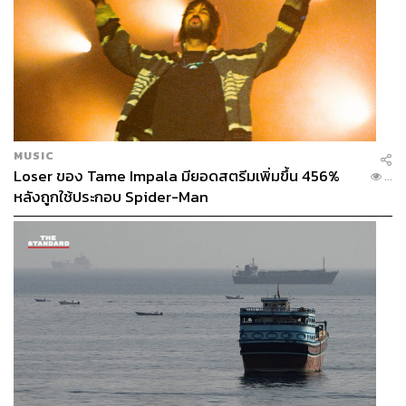
ความรู้สึกลบ แต่เราอยู่ในยุคสมัยที่เซนสิทีฟมาก และคน
กำลังต่อสู้เพื่อความเท่าเทียมในสังคม ซึ่งการจะมาเล่นเรื่อง
เพศ เรื่องเชื้อชาติ หรืออะไรก็ตามแต่ ผ่านแฟชั่นที่มีคนพันๆ
ล้านคนได้เห็น ก็เป็นอะไรที่ควรคิดตรึกตรองให้รอบด้าน
มากไปกว่านั้น เราได้ก้าวสู่ยุคสมัยที่เรียกกันว่า ‘Woke’ ซึ่งคือ
การที่คนกลุ่มมิลเลนเนียลส่วนใหญ่สนใจเรื่อง ‘จรรยาบรรณ’
MUSIC
และความโปร่งใสมากขึ้น ทั้งในการผลิตสินค้า จุดยืนของดี
Loser ของ Tame Impala มียอดสตรีมเพิ่มขึ้น 456%
...
ไซเนอร์ทางการเมือง และเรื่องการช่วยเหลือสังคม เป็นต้น
หลังถูกใช้ประกอบ Spider-Man
นั่นคือเหตุผลว่าทำไมในปี 2018 เราได้เห็นหลายแบรนด์หยุด
การใช้หนังและขนสัตว์อย่าง Versace, Gucci, Michael Kors
และล่าสุด Chanel มีการผลิตสินค้าเกี่ยวข้องกับความหลาก
หลายทางเพศผ่านลาย Pride สีรุ้ง อาทิ Burberry และมีการ
ทำโปรเจกต์นำเสนอเรื่องสิทธิผู้หญิง เช่น Dior, Zadig &
Voltaire และ Eileen Fisher ซึ่งต่อไปในปี 2019 หากแบรนด์
จะขายกระเป๋า 3 ล้าน, 3 แสน หรือ 3 สามพันบาทให้กับคน
กลุ่มเจนใหม่ คุณก็ต้องคำนึงถึงว่าสินค้าต้องไม่เพียงมีแค่
ความสวยงามหรือหรูหราภายนอกที่ใช้ถ่ายรูปลงอินสตาแก
รมเป็นประจำ แต่ยังต้องใช้ถือแล้วมีคุณค่า ทั้งเป็นการ