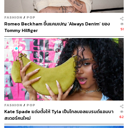
FASHION
/
POP
Romeo Beckham ขึ้นแคมเปญ ‘Always Denim’ ของ
51
Tommy Hilfiger
แอนนา วินทัวร์ บรรณาธิการบริหารนิตยสาร
Vogue
อเมริกา
และ อาร์ทิสติก ไดเรกเตอร์ บริษัท Condé Nast
FASHION
/
POP
Kate Spade แต่งตั้งให้ Tyla เป็นโกลบอลแบรนด์แอมบา
62
สเดอร์คนใหม่