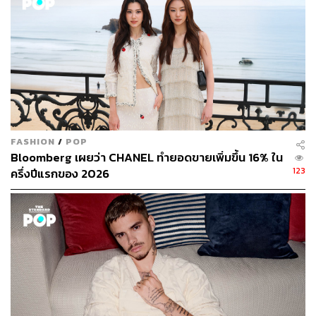
เปลี่ยนดีไซเนอร์, พฤติกรรมดีไซเนอร์หรือช่างภาพ, ชุดที่คน
ใส่ไปงานแต่งงาน (หรือใส่แต่งงาน), การปรับเปลี่ยนของสื่อ
แฟชั่น หรืองานโชว์ระดับโลกก็ได้กลายเป็น ‘ข่าว’ ในกระแส
หลักทั้งยังขับเคลื่อน พร้อมสะท้อนทัศนคติใหม่ๆ ต่อสังคม
เทียบเท่ากับศิลปะแขนงอื่นๆ แต่สำหรับคนที่ใช้ชีวิตและทำมา
หากินในวงการนี้ ซึ่งคาดการณ์ว่ามูลค่าจะสูงขึ้น 3.5-4.5% ก็
ถือว่าได้เสียวสันหลังอยู่ตลอดเวลาว่าจะเกิดอะไรขึ้นกับตัวเอง
หรือไม่
FASHION
/
POP
Bloomberg เผยว่า CHANEL ทำยอดขายเพิ่มขึ้น 16% ใน
ถ้าย้อนกลับไปเมื่อปีที่แล้ว ผมได้นิยามไว้ในบทความ
Now N
123
ครึ่งปีแรกของ 2026
ext 2018
ว่าวงการแฟชั่นเปรียบเสมือนรถไฟเหาะ ซึ่งในปีนี้
เราก็ยังอยู่บนรถไฟเหาะคันเดียวกันนี้ แต่ที่น่ากลัวกว่าคือ มัน
กำลังเดินหน้าเข้าสู่ปี 2019 โดยไม่มีเข็มขัดนิรภัยเหมือนก่อน
แล้ว ซึ่งพูดง่ายๆ คุณต้องทรงตัวให้ดีและเกาะเอาไว้ให้แน่นๆ