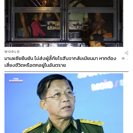
พอมาในวันที่ 21 พฤศจิกายนปีนี้ @dietprada ก็ได้ก้าว
กระโดดมาอยู่แถวหน้าของการเป็นแพลตฟอร์มสื่อแฟชั่น กับ
เหตุการณ์แบรนด์ Dolce & Gabbana ประกาศยกเลิก
‘#DGTheGreatShow’ งานใหญ่ประจำปีที่เซี่ยงไฮ้ ประเทศจีน
โดยเหตุผลเกิดจากคลิปวิดีโอซีรีส์โปรโมตงานชื่อ
‘Chopsticks Eating’ บนแพลตฟอร์ม Weibo ที่มีภาพนางแบบ
ใช้ตะเกียบกินอาหารอิตาเลียนในทางที่ดูล้อเลียนวัฒนธรรม
WORLD
การกินของชาวจีน ซึ่ง @dietprada ได้เผยข้อความ Direct
มาเลเซียยืนยัน ไม่ส่งผู้ลี้ภัยโรฮีนจากลับเมียนมา หากต้อง
...
Message ระหว่าง @MichaelaTranova กับตัวดีไซเนอร์
เสี่ยงชีวิตหรือตกอยู่ในอันตราย
แบรนด์ @stefanogabbana ซึ่งตัวดีไซเนอร์ก็เขียนข้อความ
ตอบกลับอย่างรุนแรงว่า เป็นเพราะทีมงานกลัวผู้มีอำนาจใน
จีน แต่ถ้าเป็นตัวเขา จะไม่มีทางลบคลิปออกจากแอ็กเคานต์
Weibo ของแบรนด์เด็ดขาด แถมยังบอกว่า ต่อไปตอนให้
สัมภาษณ์กับสื่อเมืองนอกจะบอกว่า ‘The Country of shit is
China’