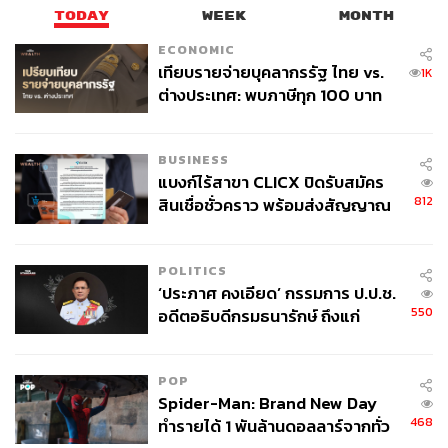
โลกออฟไลน์และออนไลน์มาถอดรหัสความ
TODAY
WEEK
MONTH
เคลื่อนไหวให้เป็นเรื่องเข้าใจง่าย สนุก และได้
ไอเดียใหม่ๆ
ECONOMIC
เทียบรายจ่ายบุคลากรรัฐ ไทย vs.
1K
ต่างประเทศ: พบภาษีทุก 100 บาท
ของคนไทยใช้ไปกับข้าราชการเฉียด
40 บาท
BUSINESS
แบงก์ไร้สาขา CLICX ปิดรับสมัคร
812
สินเชื่อชั่วคราว พร้อมส่งสัญญาณ
เตือนกลุ่มกู้เงินผิดวัตถุประสงค์-ให้
ข้อมูลเท็จ เตรียมดำเนินคดีเด็ดขาด
POLITICS
‘ประภาศ คงเอียด’ กรรมการ ป.ป.ช.
550
อดีตอธิบดีกรมธนารักษ์ ถึงแก่
อนิจกรรม
POP
Spider-Man: Brand New Day
468
ทำรายได้ 1 พันล้านดอลลาร์จากทั่ว