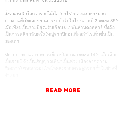
สิ่งที่น่าหนักใจกว่ารายได้คือ ‘กำไร’ ที่ลดลงอย่างมาก
รายงานที่เปิดเผยออกมาระบุกำไรในไตรมาสที่ 2 ลดลง 36%
เมื่อเทียบเป็นรายปีสู่ระดับเกือบ 6.7 พันล้านดอลลาร์ ซึ่งถือ
เป็นการพลิกกลับครั้งใหญ่จากปีก่อนที่ผลกำไรเพิ่มขึ้นเป็น
สองเท่า
Meta รายงานว่าราคาเฉลี่ยต่อโฆษณาลดลง 14% เมื่อเทียบ
เป็นรายปี ซึ่งเป็นสัญญาณที่น่าเป็นห่วง เนื่องจากความ
ต้องการโฆษณาออนไลน์ลดลงจากเศรษฐกิจตกต่ำในช่วงที่
ผ่านมา
READ MORE
ข่าวที่เกี่ยวข้อง:
IG ที่ไม่ใช่ IG! แม่ทัพของ Instagram ย้ำ จะลุย ‘วิดีโอ’ เ
ต็มสูบ เพื่อสู้กับคู่แข่งอย่าง TikTok
Facebook ยกเครื่อง ‘หน้าฟีด’ ใหม่ จะเน้นเนื้อหาจาก