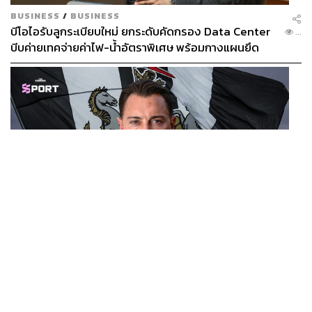
BUSINESS
/
BUSINESS
บีโอไอรับลูกระเบียบใหม่ ยกระดับคัดกรอง Data Center
...
บีบค่ายเทคจ่ายค่าไฟ-น้ำอัตราพิเศษ พร้อมกางแผนยึด
ประโยชน์ประเทศเป็นหลัก
SPORT
มัทธีอัส ไยส์เลอ คือใคร? ทำไม นิวคาสเซิล ถึงฝากอนาคต
...
ไว้กับเขา