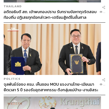
THAILAND
อดีตอธิบดี สถ. เข้าพบกองปราบ รับทราบข้อหาทุจริตสอบ
...
ท้องถิ่น ปฏิเสธทุกข้อกล่าวหา-เตรียมสู้คดีในชั้นศาล
POLITICS
จุลพันธ์จ่อชง ครม. เห็นชอบ MOU แรงงานไทย-เมียนมา
...
ยืดเวลา 5 ปี รองรับอุตสาหกรรม ดึงกลุ่มแม่บ้าน-งานอิสระ
เข้าสู่ระบบประกันสังคม