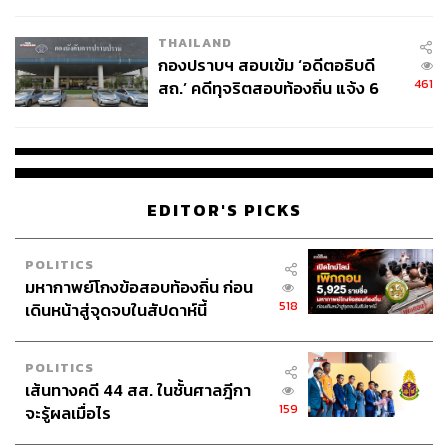
โลกภายใน 6 วัน
THAILAND
กองปราบฯ สอบเข้ม ‘อดีตอธิบดี
461
สถ.’ คดีทุจริตสอบท้องถิ่น แจ้ง 6
ข้อหาหนัก จ่อชง ป.ป.ช. 12 ส.ค. นี้
EDITOR'S PICKS
POLITICS
มหากาพย์โกงข้อสอบท้องถิ่น ก่อน
518
เดินหน้าสู่จุดจบในสัปดาห์นี้
POLITICS
เส้นทางคดี 44 สส. ในชั้นศาลฎีกา
159
จะรู้ผลเมื่อไร