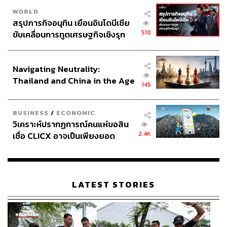
WORLD
สรุปภารกิจอนุทิน เยือนอินโดนีเซีย
510
ขับเคลื่อนการทูตเศรษฐกิจเชิงรุก
ประกาศหุ้นส่วนยุทธศาสตร์ไทย –
อินโดนีเซีย
Navigating Neutrality:
Thailand and China in the Age
145
of a New Global Order
BUSINESS
/
ECONOMIC
วิเคราะห์ปรากฏการณ์คนแห่ขอสิน
2.4K
เชื่อ CLICX อาจเป็นเพียงยอด
ภูเขาน้ำแข็ง ของปัญหาหนี้ครัว
เรือนไทยที่ถูกซุกไว้
LATEST STORIES