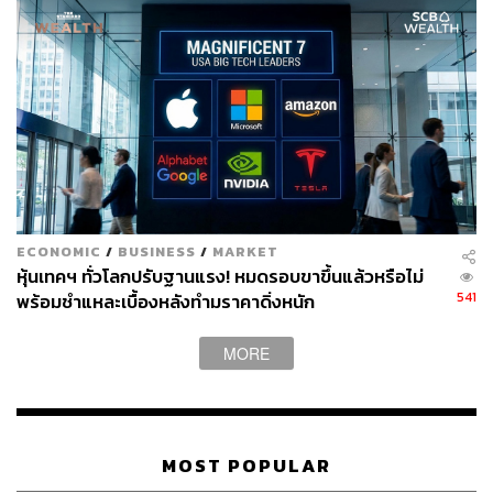
TAGS:
Facebook
Meta
เฟซบุ๊ก
ECONOMIC
/
BUSINESS
/
MARKET
หุ้นเทคฯ ทั่วโลกปรับฐานแรง! หมดรอบขาขึ้นแล้วหรือไม่
541
พร้อมชำแหละเบื้องหลังทำมราคาดิ่งหนัก
82
MORE
ABOUT THE AUTHOR
ถนัดกิจ จันกิเสน
Content Creator ประจำกองบรรณาธิการ
MOST POPULAR
THE STANDARD WEALTH ผู้เสพติดโลก
ธุรกิจ การตลาด เทคโนโลยี และชอบสำรวจ