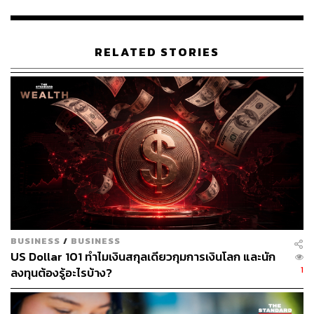
หลัก ได้รับผลกระทบจากการอัปเดตความเป็นส่วนตัว iOS
ของ Apple เมื่อปีที่แล้ว ซึ่งจำกัดความสามารถของ Meta ใน
การติดตามผู้ใช้ และจากเศรษฐกิจที่อ่อนแอ ซึ่งทำให้บาง
บริษัทลดงบประมาณโฆษณา
RELATED STORIES
Meta พยายามมองหาวิธีเพิ่มประสิทธิภาพการทำงานของ
พนักงาน เนื่องจากพยายามจะฝ่าฟันช่วงเวลาที่การเติบโต
ชะลอตัวลงและการแข่งขันที่รุนแรงจากคู่แข่งรายใหม่ เช่น
TikTok ความท้าทายเหล่านี้เกิดขึ้นพร้อมกับแรงกดดันด้าน
เศรษฐกิจมหภาคที่มากขึ้น ซึ่งรวมถึงภาวะเงินเฟ้อที่เพิ่มขึ้น
และความกลัวต่อภาวะเศรษฐกิจถดถอย
TikTok ได้เข้ามาดึงดูดผู้ใช้และส่วนแบ่งการตลาดโฆษณา
ซักเคอร์เบิร์กกล่าวว่า Reels ซึ่งแข่งขันกับ TikTok มีรายได้
ต่อปีถึง 1 พันล้านดอลลาร์ อย่างไรก็ตาม แม้ว่า Facebook จะ
BUSINESS
/
BUSINESS
ลงทุนใน Reels แต่ก็ยังไม่สามารถสร้างรายได้เท่าที่ควร
US Dollar 101 ทำไมเงินสกุลเดียวกุมการเงินโลก และนัก
เหมือน Instagram Stories และฟีดข่าวหลัก
1
ลงทุนต้องรู้อะไรบ้าง?
“ในระยะเวลาอันใกล้ ยิ่ง Reels เติบโตขึ้นเท่าไร รายได้ก็จะ