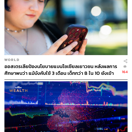
มากขึ้นเท่านั้น” ซักเคอร์เบิร์กกล่าว
ยุคตกต่ำของ Facebook อาจจะดำเนินต่อไปอีก เพราะมีการ
เปิดเผยคาดการณ์รายได้ในไตรมาส 3 ซึ่งคาดว่าจะอยู่ที่ 2.6-
2.85 หมื่นล้านดอลลาร์ ลดลง 1.76% จากปีก่อนหน้า ขณะที่
นักวิเคราะห์จาก Refinitiv ประเมินว่าจะมีรายได้ 3.05 หมื่น
ล้านดอลลาร์ นั่นแปลว่าการลดลงของรายได้อาจอยู่ระหว่าง
2-11% เมื่อเทียบกับปีที่แล้ว
WORLD
ออสเตรเลียป้องนโยบายแบนโซเชียลเยาวชน หลังผลการ
“บริษัทโซเชียลมีเดียเผชิญกับความท้าทายหลายประการใน
164
ศึกษาพบว่า แม้บังคับใช้ 3 เดือน เด็กกว่า 8 ใน 10 ยังเข้า
ช่วงหลายเดือนข้างหน้า ส่วนใหญ่แล้วการเติบโตของราย
ถึง
ได้ที่ชะลอตัวเนื่องจากการใช้จ่ายด้านโฆษณาที่ลดลง ตลอด
จนการขาดนวัตกรรมและการแนะนำคุณสมบัติใหม่ๆ ที่เป็น
มิตรกับผู้ใช้ Jesse Cohen นักวิเคราะห์อาวุโสของ
Investing.com กล่าวพร้อมเสริมว่า นักลงทุนยังต้อง “กังวล
เกี่ยวกับผลกระทบด้านลบของการดำเนินการด้านกฎระเบียบ
ที่อาจเกิดขึ้นโดยรัฐบาลสหรัฐฯ”
อีกสิ่งที่น่าจับตาคือการเดิมพันอนาคตของธุรกิจไว้ที่