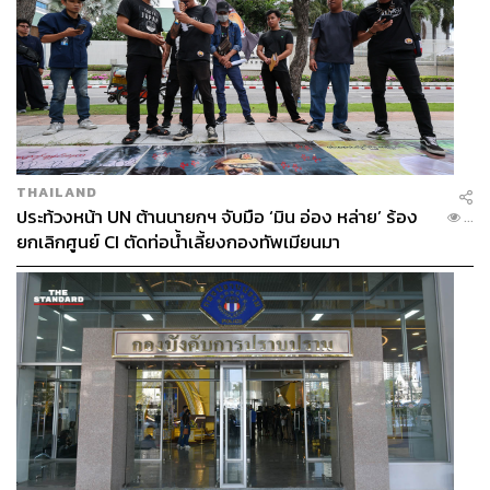
THAILAND
ประท้วงหน้า UN ต้านนายกฯ จับมือ ‘มิน อ่อง หล่าย’ ร้อง
...
ยกเลิกศูนย์ CI ตัดท่อน้ำเลี้ยงกองทัพเมียนมา