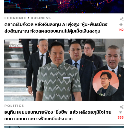
Metaverse ซึ่งการเปลี่ยนแปลงนั้นมีราคาแพง Meta กล่าวว่า
ขาดทุน 2.8 พันล้านดอลลาร์ ในช่วงไตรมาสที่ 2 จากหน่วย
ECONOMIC
/
BUSINESS
Reality Labs ซึ่งรับผิดชอบในการพัฒนา Metaverse และ
ตลาดเริ่มกังวล หลังเงินลงทุน AI พุ่งสูง ‘หุ้น-พันธบัตร’
Virtual Reality ที่เกี่ยวข้องและเทคโนโลยี Augmented
142
ส่งสัญญาณ กังวลผลตอบแทนไม่คุ้มเม็ดเงินลงทุน
Reality โดยแผนกนี้ทำยอดขายได้เพียง 452 ล้านดอลลาร์ ที่
สำคัญยังมีการประเมินว่ารายได้ในไตรมาสปัจจุบันจะลดน้อย
ลงไปอีก
ภาพ: Tobias Hase / picture alliance via Getty Images
อ้างอิง:
https://edition.cnn.com/2022/07/27/tech/meta-q2-ear
nings/index.html
https://www.cnbc.com/2022/07/27/facebook-parent-m
eta-earnings-q2-2022.html
POLITICS
อนุทิน เผยมอบทนายฟ้อง ‘ยิ่งชีพ’ แล้ว หลังขอภูมิใจไทย
สามารถติดตาม THE STANDARD WEALTH
833
ทบทวนทบทวนการฟ้องหมิ่นประมาท
ผ่านแอปพลิเคชันต่างๆ ที่คุณสะดวกหรือใช้งานอยู่แล้วได้เลย