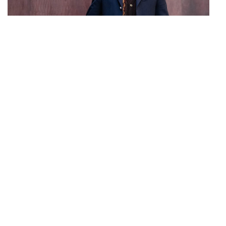
ENTERTAINMENT
Gong Yoo เตรียมจัดแฟนมีตติ้ง 10 ต.ค. นี้ ณ One
...
Bangkok Forum
POLITICS
สถ. แจงเหตุยกเลิกจ้าง ม.บูรพา จัดสอบท้องถิ่นปี 66
...