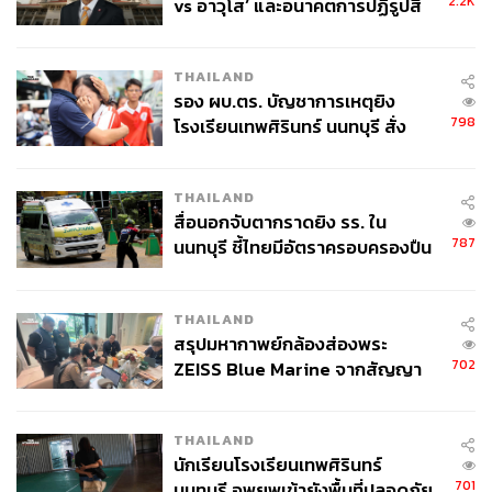
2.2K
vs อาวุโส’ และอนาคตการปฏิรูปสี
กากี กับ พล.ต.อ. เอก อังสนานนท์
THAILAND
รอง ผบ.ตร. บัญชาการเหตุยิง
798
โรงเรียนเทพศิรินทร์ นนทบุรี สั่ง
ค้นหา 2 รอบยืนยันไร้คนติดค้าง พบ
ศพปู่-ย่าที่บ้านพักผู้ก่อเหตุ
THAILAND
สื่อนอกจับตากราดยิง รร. ใน
787
นนทบุรี ชี้ไทยมีอัตราครอบครองปืน
สูงในระดับต้นของภูมิภาค
THAILAND
สรุปมหากาพย์กล้องส่องพระ
702
ZEISS Blue Marine จากสัญญา
ผลิต 8.3 ล้าน สู่ข้อพิพาท ‘มา
เวลล์ฯ’ ฟ้อง ‘โทน บางแค’ ผิดนัด
THAILAND
จ่ายหนี้-แอบระบุแบรนด์
นักเรียนโรงเรียนเทพศิรินทร์
701
นนทบุรี อพยพเข้ายังพื้นที่ปลอดภัย