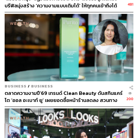
481
บรีฟิลมุ่งสร้าง ‘ความงามแบบเติมได้’ ให้ทุกคนเข้าถึงได้
[Advertorial]
BUSINESS
/
BUSINESS
ตลาดความงามปี’69 เทรนด์ Clean Beauty ดันสกินแคร์
200
โต ‘ออล อะเบาท์ ยู’ เผยยอดซื้อหน้าร้านลดลง สวนทาง
ช่องทางออนไลน์โตกระฉูด