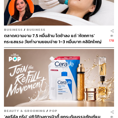
BUSINESS
/
BUSINESS
ตลาดความงาม 7.5 หมื่นล้าน โตช้าลง แต่ ‘หัตถการ’
178
กระแสแรง วัยทำงานยอมจ่าย 1–3 หมื่นบาท คลินิกใหญ่
ผงาดรับดีมานด์
BEAUTY & GROOMING
/
POP
‘ลอรีอัล กรุ๊ป’ ปฏิวัติวงการบิวตี้ ยกระดับบรรจุภัณฑ์แบ