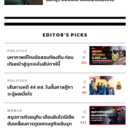
ชั่วคราว หลังเหตุใช้อาวุธปืนภายใน
โรงเรียนคลี่คลาย
EDITOR'S PICKS
POLITICS
มหากาพย์โกงข้อสอบท้องถิ่น ก่อน
551
เดินหน้าสู่จุดจบในสัปดาห์นี้
POLITICS
เส้นทางคดี 44 สส. ในชั้นศาลฎีกา
191
จะรู้ผลเมื่อไร
WORLD
สรุปภารกิจอนุทิน เยือนอินโดนีเซีย
532
ขับเคลื่อนการทูตเศรษฐกิจเชิงรุก
TAGS:
EVEANDBOY BEST SELLING AWARDS