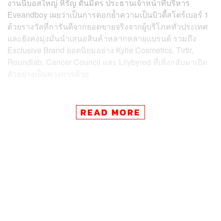
งานนี้บอสใหญ่ หิรัญ ตันมิตร ประธานเจ้าหน้าที่บริหาร
Eveandboy เผยว่าเป็นการตอกย้ำความเป็นบิวตี้สโตร์เบอร์ 1
ด้วยรางวัลที่การันตีจากยอดขายจริงจากผู้บริโภคทั่วประเทศ
และยังคงมุ่งมั่นนำเสนอสินค้าหลากหลายแบรนด์ รวมถึง
Exclusive Brand ยอดนิยมอย่าง Kylie Cosmetics, Tirtir,
Roundlab, Cancer Council และ Lilybyred ที่เพิ่งกลับมาเปิด
ตัวอย่างเป็นทางการด้วย
สำหรับเทรนด์ความงามที่มาแรงในปีนี้ ยังคงเป็น Clean Girl
Clean Beauty โดยเฉพาะในหมวดสกินแคร์ Mask และ
READ MORE
Toner Pad ได้รับความนิยมอย่างสูง ส่วนเมคอัพคือ Lip
Tinted Oil ที่ให้ริมฝีปากชุ่มชื้น ติดทน
ภายในงานยังได้สองนักแสดงหนุ่ม ไปป์-มนธภูมิ สุมนวรางกูร
และ นิว-ชยภัค ตันประยูร มาเผยไอเทมลับเสริมหล่อประจำ
วัน ทั้งลิปมัน มอยส์เจอไรเซอร์ และน้ำหอม รวมถึงนักแสดง
สาวหน้าใส เอินเอิน-ฟาติมา เดชะวลีกุล ที่มาแนะเคล็ดลับ
ดูแลผิวหน้าและลิปสติกคู่ใจ และเพื่อเป็นการเฉลิมฉลอง
ความสำเร็จ Eveandboy จัดกิจกรรมพิเศษ Eveandboy