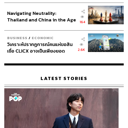
ประกาศหุ้นส่วนยุทธศาสตร์ไทย –
Eveandboy
ความงาม
หิรัญ ตันมิตร
อินโดนีเซีย
ธุรกิจความงาม
Navigating Neutrality:
Thailand and China in the Age
164
of a New Global Order
BUSINESS
/
ECONOMIC
วิเคราะห์ปรากฏการณ์คนแห่ขอสิน
2.6K
เชื่อ CLICX อาจเป็นเพียงยอด
ภูเขาน้ำแข็ง ของปัญหาหนี้ครัว
เรือนไทยที่ถูกซุกไว้
398
LATEST STORIES
ABOUT THE AUTHOR
ภูริตา บุญล้อม
Beauty Editor | THE STANDARD LIFE