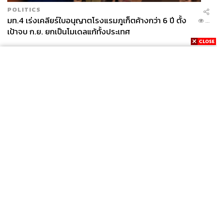
POLITICS
มท.4 เร่งเคลียร์ใบอนุญาตโรงแรมภูเก็ตค้างกว่า 6 ปี ตั้ง
...
เป้าจบ ก.ย. ยกเป็นโมเดลแก้ทั้งประเทศ
News
Wealth
Pop
Podcast
Video
Now
Opinion
Careers
Events
Privacy
About
Contact
Policy
FOR
ADVERTISING
MEMBERSHIP