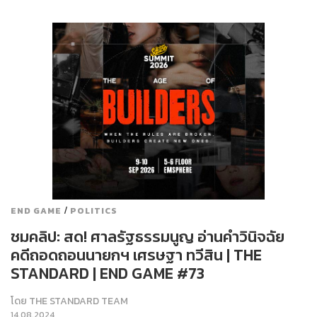
/
END GAME
POLITICS
ชมคลิป: สด! ศาลรัฐธรรมนูญ อ่านคำวินิจฉัย
คดีถอดถอนนายกฯ เศรษฐา ทวีสิน | THE
STANDARD | END GAME #73
โดย
THE STANDARD TEAM
14.08.2024