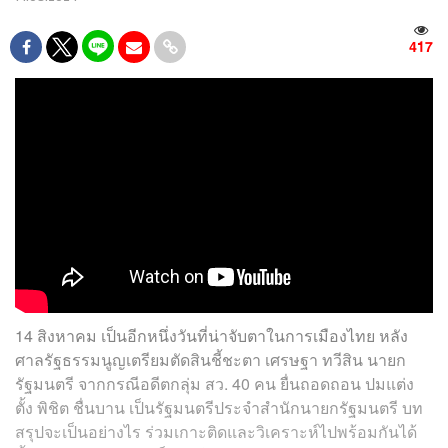
417
14 สิงหาคม เป็นอีกหนึ่งวันที่น่าจับตาในการเมืองไทย หลัง
ศาลรัฐธรรมนูญเตรียมตัดสินชี้ชะตา เศรษฐา ทวีสิน นายก
รัฐมนตรี จากกรณีอดีตกลุ่ม สว. 40 คน ยื่นถอดถอน ปมแต่ง
ตั้ง พิชิต ชื่นบาน เป็นรัฐมนตรีประจำสำนักนายกรัฐมนตรี บท
สรุปจะเป็นอย่างไร ร่วมเกาะติดและวิเคราะห์ไปพร้อมกันได้