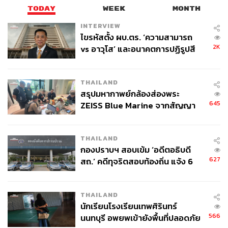
TODAY
WEEK
MONTH
INTERVIEW
ไขรหัสตั้ง ผบ.ตร. ‘ความสามารถ
2K
vs อาวุโส’ และอนาคตการปฏิรูปสี
กากี กับ พล.ต.อ. เอก อังสนานนท์
THAILAND
สรุปมหากาพย์กล้องส่องพระ
645
ZEISS Blue Marine จากสัญญา
ผลิต 8.3 ล้าน สู่ข้อพิพาท ‘มา
เวลล์ฯ’ ฟ้อง ‘โทน บางแค’ ผิดนัด
THAILAND
จ่ายหนี้-แอบระบุแบรนด์
กองปราบฯ สอบเข้ม ‘อดีตอธิบดี
627
สถ.’ คดีทุจริตสอบท้องถิ่น แจ้ง 6
ข้อหาหนัก จ่อชง ป.ป.ช. 12 ส.ค. นี้
THAILAND
นักเรียนโรงเรียนเทพศิรินทร์
566
นนทบุรี อพยพเข้ายังพื้นที่ปลอดภัย