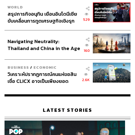
WORLD
สรุปภารกิจอนุทิน เยือนอินโดนีเซีย
529
ขับเคลื่อนการทูตเศรษฐกิจเชิงรุก
ประกาศหุ้นส่วนยุทธศาสตร์ไทย –
อินโดนีเซีย
Navigating Neutrality:
Thailand and China in the Age
160
of a New Global Order
BUSINESS
/
ECONOMIC
วิเคราะห์ปรากฏการณ์คนแห่ขอสิน
2.6K
เชื่อ CLICX อาจเป็นเพียงยอด
ภูเขาน้ำแข็ง ของปัญหาหนี้ครัว
เรือนไทยที่ถูกซุกไว้
LATEST STORIES