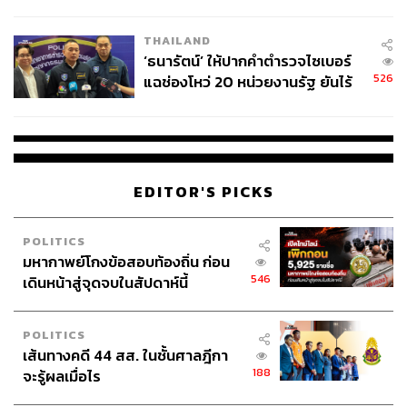
ชั่วคราว หลังเหตุใช้อาวุธปืนภายใน
โรงเรียนคลี่คลาย
THAILAND
‘ธนารัตน์’ ให้ปากคำตำรวจไซเบอร์
526
แฉช่องโหว่ 20 หน่วยงานรัฐ ยันไร้
นัยทางการเมือง
EDITOR'S PICKS
POLITICS
มหากาพย์โกงข้อสอบท้องถิ่น ก่อน
546
เดินหน้าสู่จุดจบในสัปดาห์นี้
POLITICS
เส้นทางคดี 44 สส. ในชั้นศาลฎีกา
188
จะรู้ผลเมื่อไร