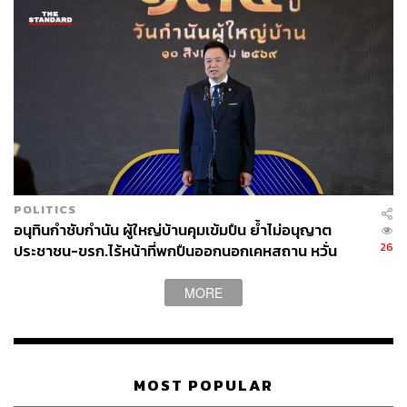
POLITICS
อนุทินกำชับกำนัน ผู้ใหญ่บ้านคุมเข้มปืน ย้ำไม่อนุญาต
26
ประชาชน-ขรก.ไร้หน้าที่พกปืนออกนอกเคหสถาน หวั่น
พฤติกรรมลอกเลียนแบบ จ่อลงพื้นที่เกิดเหตุ
MORE
MOST POPULAR