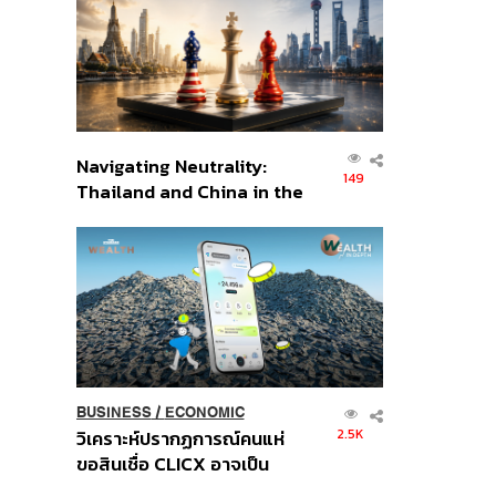
อินโดนีเซีย
Navigating Neutrality:
149
Thailand and China in the
Age of a New Global
Order
BUSINESS
/
ECONOMIC
2.5K
วิเคราะห์ปรากฏการณ์คนแห่
ขอสินเชื่อ CLICX อาจเป็น
เพียงยอดภูเขาน้ำแข็ง ของ