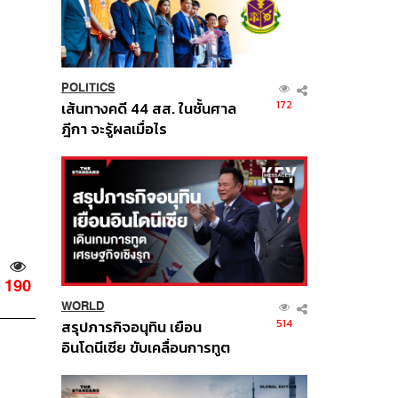
POLITICS
172
เส้นทางคดี 44 สส. ในชั้นศาล
ฎีกา จะรู้ผลเมื่อไร
190
WORLD
514
สรุปภารกิจอนุทิน เยือน
อินโดนีเซีย ขับเคลื่อนการทูต
เศรษฐกิจเชิงรุก ประกาศหุ้น
ส่วนยุทธศาสตร์ไทย –