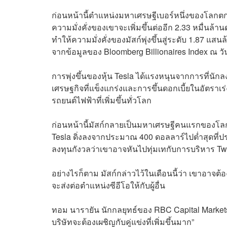
ก่อนหน้านี้ตำแหน่งมหาเศรษฐีเบอร์หนึ่งของโลกตกเป
ความมั่งคั่งของเขาจะเพิ่มขึ้นต่ออีก 2.33 หมื่นล้าน
ทำให้ความมั่งคั่งของมัสก์พุ่งขึ้นสู่ระดับ 1.87 แ
จากข้อมูลของ Bloomberg Billionaires Index ณ วัน
การพุ่งขึ้นของหุ้น Tesla ได้แรงหนุนจากการที่นักล
เศรษฐกิจที่แข็งแกร่งและการขึ้นดอกเบี้ยในอัตร
รถยนต์ไฟฟ้าที่เพิ่มขึ้นทั่วโลก
ก่อนหน้านี้มัสก์กลายเป็นมหาเศรษฐีคนแรกของโลกที
Tesla ดิ่งลงจากประมาณ 400 ดอลลาร์ไปต่ำสุดที่ปร
ลงทุนกังวลว่าเขาอาจหันไปทุ่มเทกับการบริหาร Tw
อย่างไรก็ตาม มัสก์กล่าวไว้ในเดือนนี้ว่า เขาอาจต้อง
จะส่งต่อตำแหน่งซีอีโอให้กับผู้อื่น
ทอม นารายัน นักกลยุทธ์ของ RBC Capital Markets กล
บริษัทจะต้องเผชิญกับคู่แข่งที่เพิ่มขึ้นมาก”