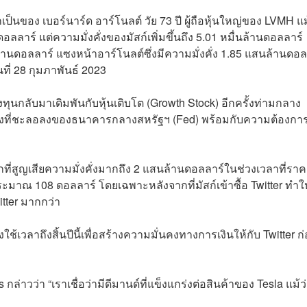
็นของ เบอร์นาร์ด อาร์โนลต์ วัย 73 ปี ผู้ถือหุ้นใหญ่ของ LVMH แม
ดอลลาร์ แต่ความมั่งคั่งของมัสก์เพิ่มขึ้นถึง 5.01 หมื่นล้านดอลลาร์
สนล้านดอลลาร์ แซงหน้าอาร์โนลต์ซึ่งมีความมั่งคั่ง 1.85 แสนล้านดอล
ที่ 28 กุมภาพันธ์ 2023
งทุนกลับมาเดิมพันกับหุ้นเติบโต (Growth Stock) อีกครั้งท่ามกลาง
าเร่งที่ชะลอลงของธนาคารกลางสหรัฐฯ (Fed) พร้อมกับความต้องกา
่สูญเสียความมั่งคั่งมากถึง 2 แสนล้านดอลลาร์ในช่วงเวลาที่ราค
ะมาณ 108 ดอลลาร์ โดยเฉพาะหลังจากที่มัสก์เข้าซื้อ Twitter ทำให
itter มากกว่า
ใช้เวลาถึงสิ้นปีนี้เพื่อสร้างความมั่นคงทางการเงินให้กับ Twitter ก
่าวว่า “เราเชื่อว่ามีดีมานด์ที่แข็งแกร่งต่อสินค้าของ Tesla แม้ว