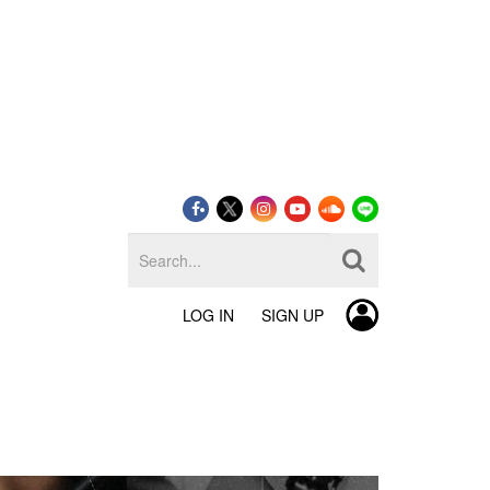
LOG IN
SIGN UP