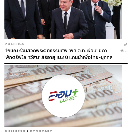
POLITICS
ทักษิณ ร่วมสวดพระอภิธรรมศพ ‘พล.ต.ท. ผ่อน’ บิดา
...
‘พักตร์พิไล ทวีสิน’ สิริอายุ 103 ปี แกนนำเพื่อไทย-บุคคล
หลากวงการร่วมอาลัย
BUSINESS
/
ECONOMIC