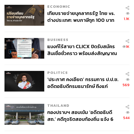
ECONOMIC
เทียบรายจ่ายบุคลากรรัฐ ไทย vs.
1.1K
ต่างประเทศ: พบภาษีทุก 100 บาท
ของคนไทยใช้ไปกับข้าราชการเฉียด
40 บาท
BUSINESS
แบงก์ไร้สาขา CLICX ปิดรับสมัคร
1K
สินเชื่อชั่วคราว พร้อมส่งสัญญาณ
เตือนกลุ่มกู้เงินผิดวัตถุประสงค์-ให้
ข้อมูลเท็จ เตรียมดำเนินคดีเด็ดขาด
POLITICS
‘ประภาศ คงเอียด’ กรรมการ ป.ป.ช.
569
อดีตอธิบดีกรมธนารักษ์ ถึงแก่
อนิจกรรม
THAILAND
กองปราบฯ สอบเข้ม ‘อดีตอธิบดี
544
สถ.’ คดีทุจริตสอบท้องถิ่น แจ้ง 6
ข้อหาหนัก จ่อชง ป.ป.ช. 12 ส.ค. นี้