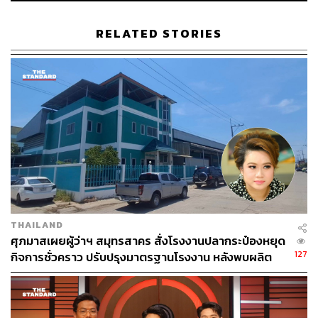
RELATED STORIES
ABOUT THE AUTHOR
ทิพวรรณ ทองพราว
จบการเงินแต่รักในการทำคอนเทนต์ ชอบดู
หนัง และเสพติดการฟังเพลง
THAILAND
ศุภมาสเผยผู้ว่าฯ สมุทรสาคร สั่งโรงงานปลากระป๋องหยุด
127
กิจการชั่วคราว ปรับปรุงมาตรฐานโรงงาน หลังพบผลิต
ฉลากหลอกลวง ระบบน้ำเสียไม่ได้มาตรฐาน