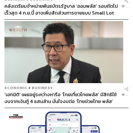
คลังเตรียมจำหน่ายพันธบัตรรัฐบาล ‘ออมพลัส’ รอบถัดไป
...
เร็วสุด 4 ก.ย.นี้ อาจเพิ่มสัดส่วนการขายแบบ Small Lot
First มากขึ้น
ECONOMIC
/
BUSINESS
‘เอกนิติ’ เผยอยู่ระหว่างหารือ ‘ไทยเที่ยวไทยพลัส’ มีสิทธิใช้
...
งบจากเงินกู้ 4 แสนล้าน มั่นใจงบต่อ ‘ไทยช่วยไทย พลัส’
เฟส 2 มีเพียงพอ