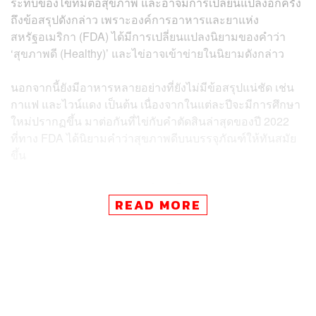
ระทบของไข่ที่มีต่อสุขภาพ และอาจมีการเปลี่ยนแปลงอีกครั้ง
ถึงข้อสรุปดังกล่าว เพราะองค์การอาหารและยาแห่ง
สหรัฐอเมริกา (FDA) ได้มีการเปลี่ยนแปลงนิยามของคำว่า
‘สุขภาพดี (
Healthy)’ และไข่อาจเข้าข่ายในนิยามดังกล่าว
นอกจากนี้ยังมีอาหารหลายอย่างที่ยังไม่มีข้อสรุปแน่ชัด เช่น
กาแฟ และไวน์แดง เป็นต้น เนื่องจากในแต่ละปีจะมีการศึกษา
ใหม่ปรากฏขึ้น มาต่อกันที่ไข่กับคำตัดสินล่าสุดของปี 2022
ที่ทาง FDA ได้นิยามคำว่าสุขภาพดีบนบรรจุภัณฑ์ให้ทันสมัย
ขึ้น
ทั้งหมดก็เพื่อสะท้อนถึงศาสตร์ด้านโภชนาการและแนวทาง
READ MORE
การบริโภคอาหารในปัจจุบัน ซึ่งหากอาหารชนิดใดเข้าข่าย
ดังกล่าว รวมไปถึงถูกแนะนำว่าเข้าข่าย ก็จะมีสิทธิ์ใช้คำว่า
สุขภาพดีบนฉลากได้ เช่น ถั่ว เมล็ดพืช ปลาที่มีไขมันสูง (เช่น
ปลาแซลมอน) น้ำมันบางชนิด และน้ำ เป็นต้น
แม้ในตอนนี้จะยังไม่มีข้อสรุปที่แน่ชัด แต่หลังการประกาศ
อย่างเป็นทางการของ FDA เมื่อวันที่ 28 กันยายนที่ผ่านมา