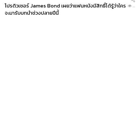
โปรดิวเซอร์ James Bond เผยว่าแฟนหนังมีสิทธิ์ได้รู้ว่าใคร
...
จะมารับบทนำช่วงปลายปีนี้
News
Wealth
Pop
Podcast
Video
Now
Opinion
Careers
Events
Privacy
About
Contact
Policy
FOR
ADVERTISING
MEMBERSHIP