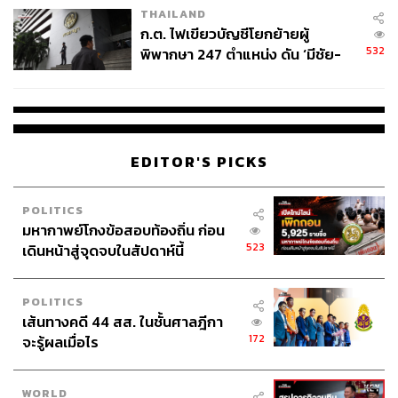
THAILAND
ก.ต. ไฟเขียวบัญชีโยกย้ายผู้
532
พิพากษา 247 ตำแหน่ง ดัน ‘มีชัย-
สรรพวิทย์’ คุมศาลอาญา-แพ่ง ‘วิธู
ร’ นั่งประธานศาลอุทธรณ์
EDITOR'S PICKS
POLITICS
มหากาพย์โกงข้อสอบท้องถิ่น ก่อน
523
เดินหน้าสู่จุดจบในสัปดาห์นี้
POLITICS
เส้นทางคดี 44 สส. ในชั้นศาลฎีกา
172
จะรู้ผลเมื่อไร
WORLD