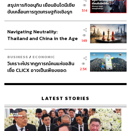
สรุปภารกิจอนุทิน เยือนอินโดนีเซีย
514
ขับเคลื่อนการทูตเศรษฐกิจเชิงรุก
ประกาศหุ้นส่วนยุทธศาสตร์ไทย –
อินโดนีเซีย
Navigating Neutrality:
Thailand and China in the Age
149
of a New Global Order
BUSINESS
/
ECONOMIC
วิเคราะห์ปรากฏการณ์คนแห่ขอสิน
2.5K
เชื่อ CLICX อาจเป็นเพียงยอด
ภูเขาน้ำแข็ง ของปัญหาหนี้ครัว
เรือนไทยที่ถูกซุกไว้
LATEST STORIES