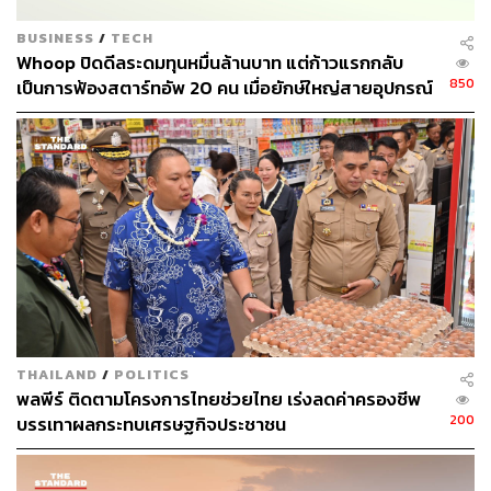
BUSINESS
/
TECH
Whoop ปิดดีลระดมทุนหมื่นล้านบาท แต่ก้าวแรกกลับ
850
เป็นการฟ้องสตาร์ทอัพ 20 คน เมื่อยักษ์ใหญ่สายอุปกรณ์
สุขภาพกลัวมดตัวน้อยที่ชื่อ Bevel
THAILAND
/
POLITICS
พลพีร์ ติดตามโครงการไทยช่วยไทย เร่งลดค่าครองชีพ
200
บรรเทาผลกระทบเศรษฐกิจประชาชน