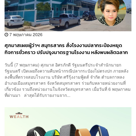
7 พฤษภาคม 2026
ศุภมาสเผยผู้ว่าฯ สมุทรสาคร สั่งโรงงานปลากระป๋องหยุด
กิจการชั่วคราว ปรับปรุงมาตรฐานโรงงาน หลังพบผลิตฉลาก
หลอกลวง ระบบน้ำเสียไม่ได้มาตรฐาน
วันนี้ (7 พฤษภาคม) ศุภมาส อิศรภักดี รัฐมนตรีประจำสำนักนายก
รัฐมนตรี เปิดเผยถึงความคืบหน้ากรณีปลากระป๋องไม่ตรงปก ภายหลัง
ลงพื้นที่ตรวจสอบโรงงาน บริษัท ศรีรุ้งงามฟู้ดส์ จำกัด ตำบลกาหลง
อำเภอเมืองสมุทรสาคร จังหวัดสมุทรสาคร ร่วมกับหลายหน่วยงานที่
เกี่ยวข้อง รวมถึงหน่วยงานในจังหวัดสมุทรสาคร เมื่อวันที่ 6 พฤษภาคม
ที่ผ่านมา ล่าสุดได้รับรายงานจาก...