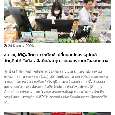
24 มีนาคม 2026
อย. อนุมัติผู้ผลิตยา-เวชภัณฑ์ เปลี่ยนสเปกบรรจุภัณฑ์-
วัตถุดิบได้ รับมือโลจิสติกส์สะดุดจากสงครามตะวันออกกลาง
ย้ำต้องปลอดภัยเท่าเดิม
วันนี้ (24 มีนาคม) เภสัชกรหญิงสุภัทรา บุญเสริม เลขาธิการคณะ
กรรมการอาหารและยา (อย.) เปิดเผยถึงแนวทางการรับมือผลกระทบ
จากสถานการณ์ความขัดแย้งในภูมิภาคตะวันออกกลาง ซึ่งกำลังส่ง
ผลกระทบโดยตรงต่อระบบโลจิสติกส์และห่วงโซ่อุปทาน (Supply
Chain) ระหว่างประเทศ โดยเฉพาะอย่างยิ่งอุปสรรคในการนำเข้า
วัตถุดิบและบรรจุภัณฑ์ที่ใช้ในการผลิตผลิตภัณฑ์สุขภาพ ที่อาจก่อให้
เกิ...