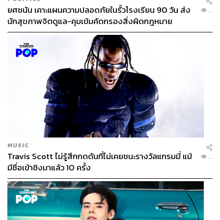
ยศชนัน เคาะแผนความปลอดภัยในรั้วโรงเรียน 90 วัน ส่ง
...
นักสุขภาพจิตดูแล-คุมเข้มคัดกรองสิ่งผิดกฎหมาย
MUSIC
Travis Scott ไม่รู้สึกกดดันที่ไม่เคยชนะรางวัลแกรมมี่ แม้
...
มีชื่อเข้าชิงมาแล้ว 10 ครั้ง