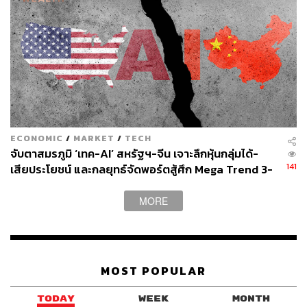
วาราดา ทองจำนงค์
Content Creator สำนักข่าว THE
STANDARD WEALTH
ECONOMIC
/
MARKET
/
TECH
จับตาสมรภูมิ ‘เทค-AI’ สหรัฐฯ-จีน เจาะลึกหุ้นกลุ่มได้-
141
เสียประโยชน์ และกลยุทธ์จัดพอร์ตสู้ศึก Mega Trend 3-
5 ปีข้างหน้า
MORE
MOST POPULAR
TODAY
WEEK
MONTH