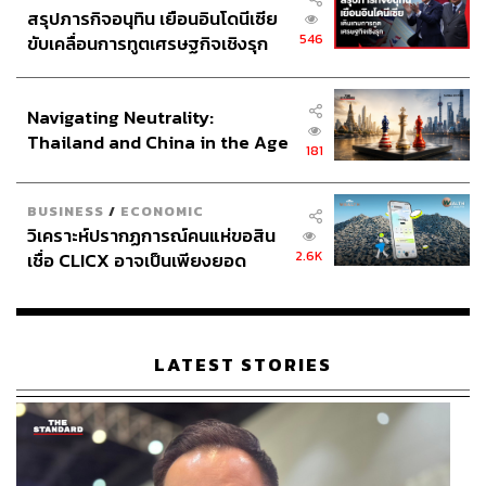
สรุปภารกิจอนุทิน เยือนอินโดนีเซีย
546
ขับเคลื่อนการทูตเศรษฐกิจเชิงรุก
ประกาศหุ้นส่วนยุทธศาสตร์ไทย –
อินโดนีเซีย
Navigating Neutrality:
Thailand and China in the Age
181
of a New Global Order
BUSINESS
/
ECONOMIC
วิเคราะห์ปรากฏการณ์คนแห่ขอสิน
2.6K
เชื่อ CLICX อาจเป็นเพียงยอด
ภูเขาน้ำแข็ง ของปัญหาหนี้ครัว
เรือนไทยที่ถูกซุกไว้
LATEST STORIES