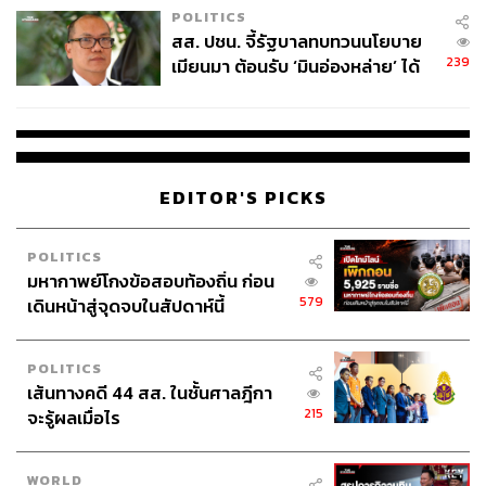
POLITICS
สส. ปชน. จี้รัฐบาลทบทวนนโยบาย
239
เมียนมา ต้อนรับ ‘มินอ่องหล่าย’ ได้
แค่สัญญาว่างเปล่า
EDITOR'S PICKS
POLITICS
มหากาพย์โกงข้อสอบท้องถิ่น ก่อน
579
เดินหน้าสู่จุดจบในสัปดาห์นี้
POLITICS
เส้นทางคดี 44 สส. ในชั้นศาลฎีกา
215
จะรู้ผลเมื่อไร
WORLD