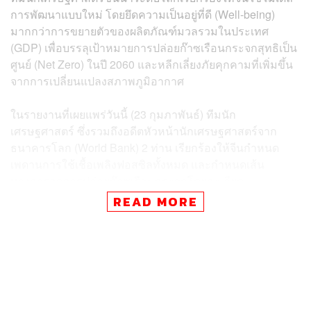
การพัฒนาแบบใหม่ โดยยึดความเป็นอยู่ที่ดี (Well-being)
มากกว่าการขยายตัวของผลิตภัณฑ์มวลรวมในประเทศ
(GDP) เพื่อบรรลุเป้าหมายการปล่อยก๊าซเรือนกระจกสุทธิเป็น
ศูนย์ (Net Zero) ​ในปี 2060 และหลีกเลี่ยงภัยคุกคามที่เพิ่มขึ้น
จากการเปลี่ยนแปลงสภาพภูมิอากาศ
ในรายงานที่เผยแพร่วันนี้ (23 กุมภาพันธ์) ทีมนัก
เศรษฐศาสตร์ ซึ่งรวมถึงอดีตหัวหน้านักเศรษฐศาสตร์จาก
ธนาคารโลก (World Bank) 2 ท่าน เรียกร้องให้จีนกำหนด
เพดานการใช้เชื้อเพลิงฟอสซิลทั้งหมด และกำหนดเส้น
ทางการลดการปล่อยก๊าซเรือนกระจกโดยละเอียด
READ MORE
ข่าวที่เกี่ยวข้อง:
เปิดพื้นที่เสี่ยงภัยสูงสุดด้านสภาพภูมิอากาศ จีน สหรัฐฯ
อินเดีย ติด Top 50 มากที่สุด
กองทุน ESG เทขายหุ้น Tencent กว่า 1.2 พันล้านดอลล