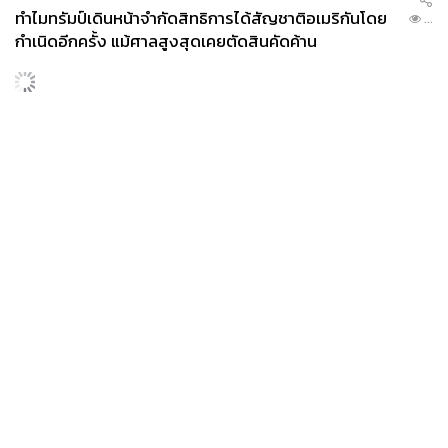
ทำไมทรัมป์เดินหน้าจำกัดสิทธิการได้สัญชาติอเมริกันโดย
...
กำเนิดอีกครั้ง แม้ศาลสูงสุดเคยตัดสินคัดค้าน
News
Wealth
Pop
Podcast
Video
Now
Opinion
Careers
Events
Privacy
About
Contact
Policy
FOR
ADVERTISING
MEMBERSHIP