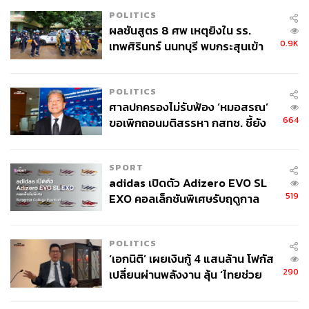
POLITICS
ผลชันสูตร 8 ศพ เหตุยิงใน รร.
0.9K
เทพศิรินทร์ นนทบุรี พบกระสุนเข้า
จุดสำคัญ ‘ศีรษะ-หน้าอก’ ครูถูกยิง
4 นัด จากระยะไกล
POLITICS
ศาลปกครองไม่รับฟ้อง ‘หมอสรณ’
664
ขอเพิกถอนมติสรรหา กสทช. ชี้ยัง
ไม่ใช่ผู้เดือดร้อนเสียหาย
SPORT
adidas เปิดตัว Adizero EVO SL
519
EXO คอลเล็กชันพิเศษรับฤดูกาล
College Football
POLITICS
‘เอกนิติ’ เผยเงินกู้ 4 แสนล้าน โฟกัส
290
เปลี่ยนผ่านพลังงาน ลุ้น ‘ไทยช่วย
ไทยพลัส’ เฟส 2 รอประเมินความ
เหมาะสม