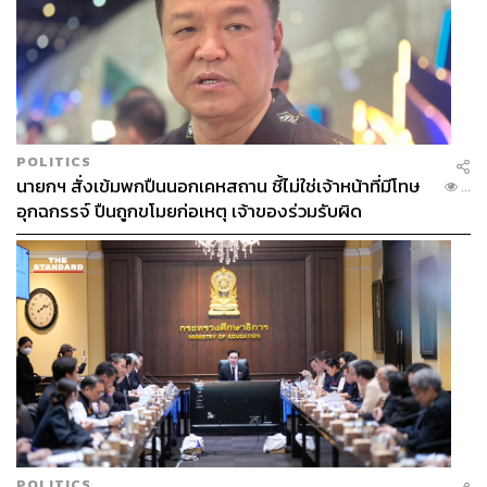
POLITICS
นายกฯ สั่งเข้มพกปืนนอกเคหสถาน ชี้ไม่ใช่เจ้าหน้าที่มีโทษ
...
อุกฉกรรจ์ ปืนถูกขโมยก่อเหตุ เจ้าของร่วมรับผิด
POLITICS