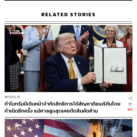
ทำให้โลกตกอยู่ในความเสี่ยงร้ายแรง
RELATED STORIES
พร้อมทั้งเรียกร้องให้จีนให้ความสำคัญกับการขนส่ง
สาธารณะมากขึ้น และกำหนดตารางเวลาสำหรับการกำจัด
ยานพาหนะที่ใช้เชื้อเพลิงฟอสซิล นอกจากนี้จีนยังควรส่ง
เสริมการเกษตรแบบคาร์บอนต่ำ ซึ่งรวมถึงเนื้อสัตว์จากพืช
และนมจากพืช (
Plant-based
Meat and Dairy) ด้วย
ในปี 2005 จีนมีโครงการ GDP สีเขียว (Green GDP) จาก
ความกังวลเกี่ยวกับความเสียหายต่อสิ่งแวดล้อมที่เกิดจากการ
พัฒนาอุตสาหกรรมอย่างรวดเร็ว โดยในรายงานของรัฐบาล
เมื่อปี 2006 สรุปว่า การสูญเสียด้านสิ่งแวดล้อมคิดเป็น 3%
ของ GDP แต่นักวิจารณ์เชื่อว่าตัวเลขที่แท้จริงนั้นสูงกว่ามาก
WORLD
ทำไมทรัมป์เดินหน้าจำกัดสิทธิการได้สัญชาติอเมริกันโดย
แม้ว่าโครงการ Green GDP จะถูกยกเลิกในปี 2009 แต่ในปี
60
กำเนิดอีกครั้ง แม้ศาลสูงสุดเคยตัดสินคัดค้าน
2013 จีนสัญญาว่าจะละทิ้งโมเดล ‘การเติบโตในทุกด้าน’
(Growth at All Costs) และกล่าวว่า GDP จะไม่เป็นเกณฑ์
เดียวในการประเมินของเจ้าหน้าที่อีกต่อไป