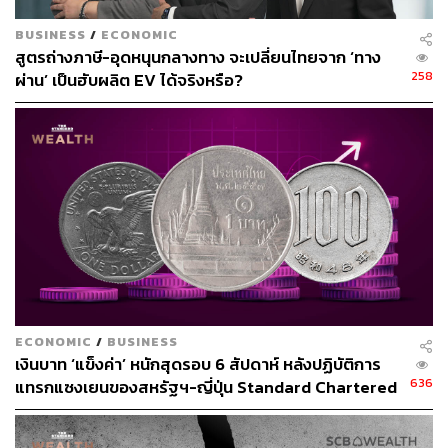
BUSINESS
/
ECONOMIC
สูตรถ่างภาษี-อุดหนุนกลางทาง จะเปลี่ยนไทยจาก ‘ทาง
258
ผ่าน’ เป็นฮับผลิต EV ได้จริงหรือ?
TAGS:
GDP
Nicholas Stern
ธนาคาร
ธนาคารโลก
สภาพอากาศ
เชื้อเพลิงฟอสซิล
เศรษฐกิจจีน
ก๊าซเรือนกระจก
Sustain
China
Sustain Financing
ECONOMIC
/
BUSINESS
เงินบาท ‘แข็งค่า’ หนักสุดรอบ 6 สัปดาห์ หลังปฏิบัติการ
69
636
แทรกแซงเยนของสหรัฐฯ-ญี่ปุ่น Standard Chartered
เปิดเป้าสิ้นปีนี้จ่อแข็งต่อแตะ 32.50 บาทต่อดอลลาร์
ABOUT THE AUTHOR