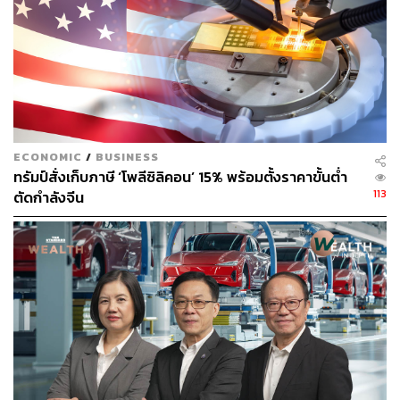
เมื่อเร็วๆ นี้ ในบางมณฑลพยายามที่จะสร้างตัวชี้วัดใหม่อีก
ครั้ง เพื่อสะท้อนถึงต้นทุนด้านสิ่งแวดล้อมของการพัฒนา โดย
มณฑลหูเป่ยทางตอนกลางของจีนก็เริ่มใช้ ‘ผลิตภัณฑ์มวล
รวมของระบบนิเวศ’ (Gross Ecosystem Product: GEP) ด้วย
อ้างอิง:
https://www.reuters.com/world/china/economists-urg
ECONOMIC
/
BUSINESS
e-china-think-beyond-gdp-head-off-climate-risks-202
ทรัมป์สั่งเก็บภาษี ‘โพลีซิลิคอน’ 15% พร้อมตั้งราคาขั้นต่ำ
3-02-23/
113
ตัดกำลังจีน
สามารถติดตาม THE STANDARD WEALTH
ผ่านแอปพลิเคชันต่างๆ ที่คุณสะดวกหรือใช้งานอยู่แล้วได้เลย