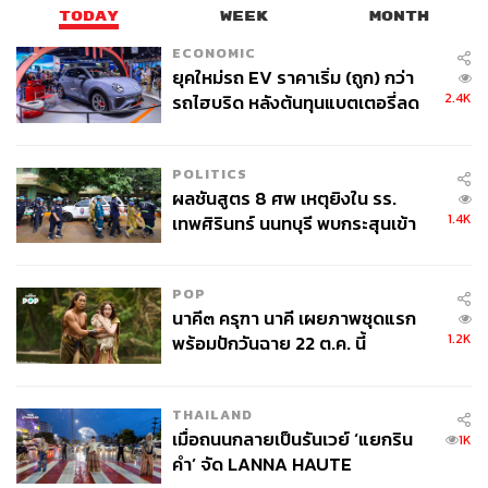
TODAY
WEEK
MONTH
ECONOMIC
ยุคใหม่รถ EV ราคาเริ่ม (ถูก) กว่า
2.4K
รถไฮบริด หลังต้นทุนแบตเตอรี่ลด
ลง - จีนแห่บุกตลาดเกิดใหม่
POLITICS
ผลชันสูตร 8 ศพ เหตุยิงใน รร.
1.4K
เทพศิรินทร์ นนทบุรี พบกระสุนเข้า
จุดสำคัญ ‘ศีรษะ-หน้าอก’ ครูถูกยิง
4 นัด จากระยะไกล
POP
นาคี๓ ครุฑา นาคี เผยภาพชุดแรก
1.2K
พร้อมปักวันฉาย 22 ต.ค. นี้
THAILAND
เมื่อถนนกลายเป็นรันเวย์ ‘แยกริน
1K
คำ’ จัด LANNA HAUTE