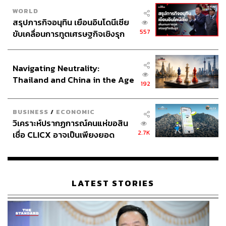
WORLD
สรุปภารกิจอนุทิน เยือนอินโดนีเซีย
557
ขับเคลื่อนการทูตเศรษฐกิจเชิงรุก
ประกาศหุ้นส่วนยุทธศาสตร์ไทย –
อินโดนีเซีย
Navigating Neutrality:
Thailand and China in the Age
192
of a New Global Order
BUSINESS
/
ECONOMIC
วิเคราะห์ปรากฏการณ์คนแห่ขอสิน
2.7K
เชื่อ CLICX อาจเป็นเพียงยอด
ภูเขาน้ำแข็ง ของปัญหาหนี้ครัว
เรือนไทยที่ถูกซุกไว้
LATEST STORIES