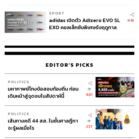
COUTURE กลางสายฝน
SPORT
adidas เปิดตัว Adizero EVO SL
1K
EXO คอลเล็กชันพิเศษรับฤดูกาล
College Football
EDITOR'S PICKS
POLITICS
มหากาพย์โกงข้อสอบท้องถิ่น ก่อน
601
เดินหน้าสู่จุดจบในสัปดาห์นี้
POLITICS
เส้นทางคดี 44 สส. ในชั้นศาลฎีกา
237
จะรู้ผลเมื่อไร