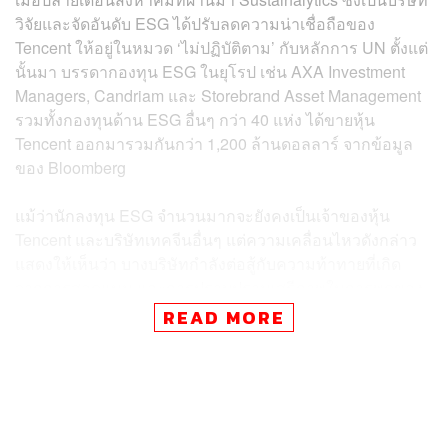
วิจัยและจัดอันดับ ESG ได้ปรับลดความน่าเชื่อถือของ
Tencent ให้อยู่ในหมวด ‘ไม่ปฏิบัติตาม’ กับหลักการ UN ตั้งแต่
นั้นมา บรรดากองทุน ESG ในยุโรป เช่น AXA Investment
Managers, Candriam และ Storebrand Asset Management
รวมทั้งกองทุนด้าน ESG อื่นๆ กว่า 40 แห่ง ได้ขายหุ้น
Tencent ออกมารวมกันกว่า 1,200 ล้านดอลลาร์ จากข้อมูล
ของ Bloomberg
แม้ว่านักลงทุน ESG จำนวนมากจะยังคงเป็นเจ้าของหุ้น
Tencent และบริษัทเทคจีนอื่นๆ แต่ความเคลื่อนไหวดังกล่าว
แสดงให้เห็นว่า บางบริษัทกำลังต่อสู้กับความท้าทายที่เกิด
จากการสอดแนม และการปราบปรามเสรีภาพในการพูดของ
จีน รวมไปถึงแพลตฟอร์ม เช่น WeChat ของ Tencent ซึ่งการ
READ MORE
ปราบปรามบริษัทเทคโนโลยีของรัฐบาลจีนได้กลายเป็น
คำถามถึงความเป็นไปได้ในการลงทุนภาคส่วนนี้ในช่วงไม่กี่
ปีที่ผ่านมา
Simon MacMahon หัวหน้าฝ่ายวิจัย ESG ระดับโลกของ