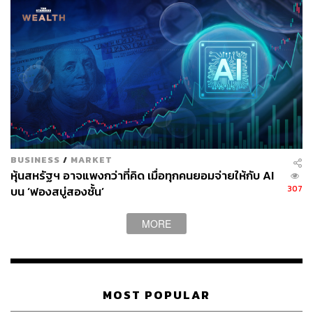
68
ABOUT THE AUTHOR
ปวินท์ ประวีณวิทย์
Junior Content Creator ประจำกอง
บรรณาธิการข่าว THE STANDARD
WEALTH
BUSINESS
/
MARKET
หุ้นสหรัฐฯ อาจแพงกว่าที่คิด เมื่อทุกคนยอมจ่ายให้กับ AI
307
บน ‘ฟองสบู่สองชั้น’
MORE
MOST POPULAR