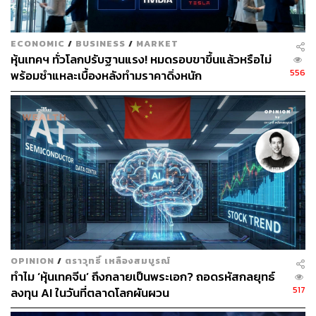
ECONOMIC
/
BUSINESS
/
MARKET
หุ้นเทคฯ ทั่วโลกปรับฐานแรง! หมดรอบขาขึ้นแล้วหรือไม่
556
พร้อมชำแหละเบื้องหลังทำมราคาดิ่งหนัก
TAGS:
ขายหุ้น
Tencent Holdings Limited
ธรรมาภิบาล
หุ้นเทคโนโลยี
การซื้อขายหุ้น
กองทุน ESG
Sustain
Sustain Financing
Tencent
Simon MacMahon
OPINION
/
ตราวุทธิ์ เหลืองสมบูรณ์
ทำไม ‘หุ้นเทคจีน’ ถึงกลายเป็นพระเอก? ถอดรหัสกลยุทธ์
517
ลงทุน AI ในวันที่ตลาดโลกผันผวน