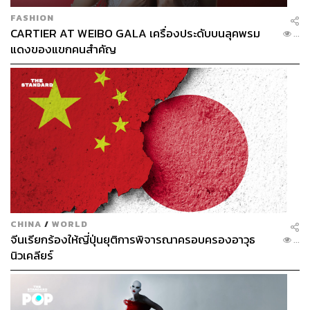
FASHION
CARTIER AT WEIBO GALA เครื่องประดับบนลุคพรม
...
แดงของแขกคนสำคัญ
CHINA
/
WORLD
จีนเรียกร้องให้ญี่ปุ่นยุติการพิจารณาครอบครองอาวุธ
...
นิวเคลียร์