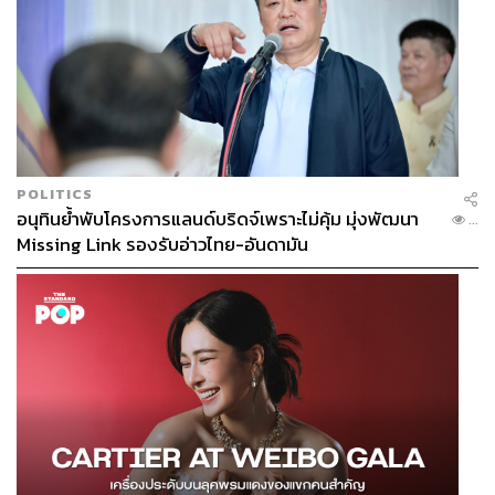
POLITICS
อนุทินย้ำพับโครงการแลนด์บริดจ์เพราะไม่คุ้ม มุ่งพัฒนา
...
Missing Link รองรับอ่าวไทย-อันดามัน