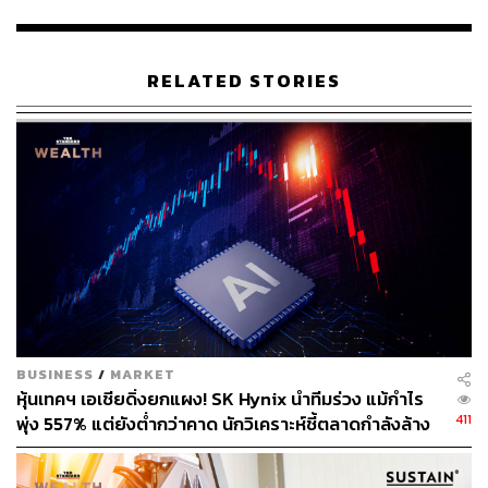
ในขณะเดียวกันโฆษกของ Candriam ผู้ให้บริการรายใหญ่
อันดับสามของกองทุนประเภท ‘Article 9’ ซึ่งเป็นกองทุนที่
RELATED STORIES
ลงทุนด้านสิ่งแวดล้อม สังคม และธรรมาภิบาลที่เข้มงวดที่สุด
ในสหภาพยุโรป กล่าวว่า บริษัทได้ตัดสินใจในเดือนธันวาคม
ที่จะถอด Tencent ออกจากพอร์ตการลงทุนทั้งหมด การตัดสิน
ใจถือเป็นเรื่องที่ยากจากมุมมองทางการเงิน แต่ก็ตัดสินใจจาก
การที่ Tencent ล้มเหลวในการปฏิบัติตามมาตรฐาน ESG
ของ Candriam
การรุกรานยูเครนของรัสเซียจุดชนวนให้เกิดการถกเถียงกัน
อย่างหนักว่านักลงทุน ESG ควรกีดกันบริษัทที่ตั้งอยู่ใน
ประเทศเผด็จการหรือไม่ เหล่าผู้จัดการสินทรัพย์รวมถึง
Mirova ซึ่งเป็นหน่วยการลงทุนยั่งยืนมูลค่า 29,000 ล้าน
BUSINESS
/
MARKET
ดอลลาร์ กล่าวเมื่อปีที่แล้วว่า ได้ขึ้นบัญชีดำกับสินทรัพย์ของ
หุ้นเทคฯ เอเชียดิ่งยกแผง! SK Hynix นำทีมร่วง แม้กำไร
จีนบางส่วน สงครามรัสเซีย-ยูเครนชี้ให้เห็นว่า หากไม่มี
411
พุ่ง 557% แต่ยังต่ำกว่าคาด นักวิเคราะห์ชี้ตลาดกำลังล้าง
ประชาธิปไตยก็แสดงว่าไม่มีความรับผิดชอบในการลงทุน
‘ฟองสบู่’ AI