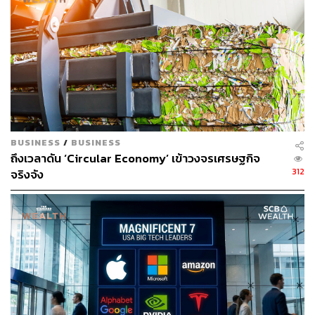
ข่าวที่เกี่ยวข้อง:
5 กองทุน SSF ที่ผลตอบแทนโดดเด่นในรอบ 3 เดือน แ
ละ 1 ปี
เจาะกองทุน SSF/RMF ดาวเด่นสายฮิต กับ SCBRM4 แ
ละ SCBLT1-SSF
10 กองทุน RMF ที่ผลตอบแทนดีสุดตั้งแต่ต้นปีจนถึงปัจจุ
บัน
BUSINESS
/
BUSINESS
ถึงเวลาดัน ‘Circular Economy’ เข้าวงจรเศรษฐกิจ
อ้างอิง:
312
จริงจัง
www.bloomberg.com/news/articles/2023-02-21/tenc
ent-becomes-a-can-t-touch-stock-for-some-esg-inves
tors?sref=CVqPBMVg
สามารถติดตาม THE STANDARD WEALTH
ผ่านแอปพลิเคชันต่างๆ ที่คุณสะดวกหรือใช้งานอยู่แล้วได้เลย