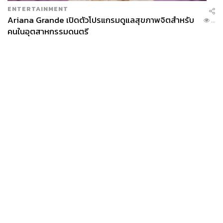
ENTERTAINMENT
Ariana Grande เปิดตัวโปรแกรมดูแลสุขภาพจิตสำหรับ
...
คนในอุตสาหกรรมดนตรี
News
Wealth
Pop
Podcast
Video
Now
Opinion
Careers
Events
Privacy
About
Contact
Policy
FOR
ADVERTISING
MEMBERSHIP