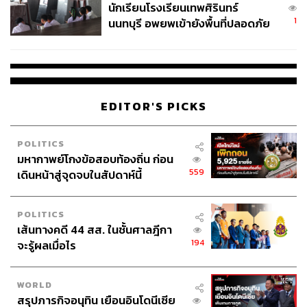
นักเรียนโรงเรียนเทพศิรินทร์
1
นนทบุรี อพยพเข้ายังพื้นที่ปลอดภัย
ชั่วคราว หลังเหตุใช้อาวุธปืนภายใน
โรงเรียนคลี่คลาย
EDITOR'S PICKS
POLITICS
มหากาพย์โกงข้อสอบท้องถิ่น ก่อน
559
เดินหน้าสู่จุดจบในสัปดาห์นี้
POLITICS
เส้นทางคดี 44 สส. ในชั้นศาลฎีกา
194
จะรู้ผลเมื่อไร
WORLD
สรุปภารกิจอนุทิน เยือนอินโดนีเซีย