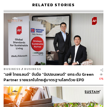
RELATED STORIES
2.5K
ABOUT THE AUTHOR
ภูริตา บุญล้อม
BUSINESS
/
BUSINESS
Beauty Editor | THE STANDARD LIFE
“เอพี ไทยแลนด์” จับมือ “นิปปอนเพนต์” ยกระดับ Green
175
Partner รายแรกในไทยสู่มาตรฐานโลกด้วย EPD
International พร้อมชูแนวคิด Global Standards for
Global Sustainable Living ส่งมอบบ้านคุณภาพ ลด
ผลกระทบต่อสิ่งแวดล้อม พร้อมปั้นนักออกแบบที่ใส่ใจโลก