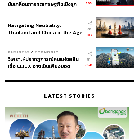
539
ขับเคลื่อนการทูตเศรษฐกิจเชิงรุก
ประกาศหุ้นส่วนยุทธศาสตร์ไทย –
อินโดนีเซีย
Navigating Neutrality:
Thailand and China in the Age
167
of a New Global Order
BUSINESS
/
ECONOMIC
วิเคราะห์ปรากฏการณ์คนแห่ขอสิน
2.6K
เชื่อ CLICX อาจเป็นเพียงยอด
ภูเขาน้ำแข็ง ของปัญหาหนี้ครัว
เรือนไทยที่ถูกซุกไว้
LATEST STORIES