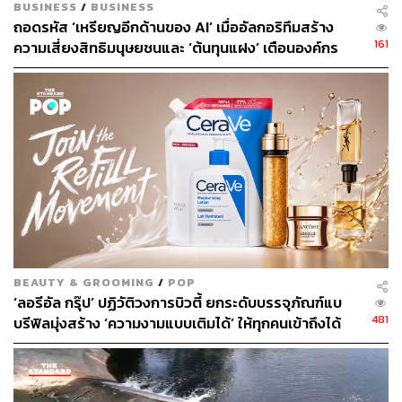
BUSINESS
/
BUSINESS
ถอดรหัส ‘เหรียญอีกด้านของ AI’ เมื่ออัลกอริทึมสร้าง
161
ความเสี่ยงสิทธิมนุษยชนและ ‘ต้นทุนแฝง’ เตือนองค์กร
ระวังกับดักอคติเชิงระบบ ก่อนกระทบมูลค่าแบรนด์ระยะ
ยาว
BEAUTY & GROOMING
/
POP
‘ลอรีอัล กรุ๊ป’ ปฏิวัติวงการบิวตี้ ยกระดับบรรจุภัณฑ์แบ
481
บรีฟิลมุ่งสร้าง ‘ความงามแบบเติมได้’ ให้ทุกคนเข้าถึงได้
[Advertorial]