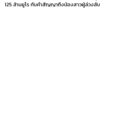
125 ล้านยูโร กับคำสัญญาถึงน้องสาวผู้ล่วงลับ
News
Wealth
Pop
Podcast
Video
Now
Opinion
Careers
Events
Privacy
About
Contact
Policy
FOR
ADVERTISING
MEMBERSHIP