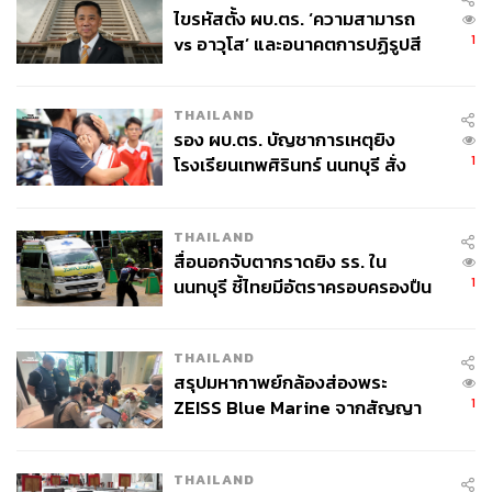
ไขรหัสตั้ง ผบ.ตร. ‘ความสามารถ
1
vs อาวุโส’ และอนาคตการปฏิรูปสี
กากี กับ พล.ต.อ. เอก อังสนานนท์
THAILAND
รอง ผบ.ตร. บัญชาการเหตุยิง
1
โรงเรียนเทพศิรินทร์ นนทบุรี สั่ง
ค้นหา 2 รอบยืนยันไร้คนติดค้าง พบ
ศพปู่-ย่าที่บ้านพักผู้ก่อเหตุ
THAILAND
สื่อนอกจับตากราดยิง รร. ใน
1
นนทบุรี ชี้ไทยมีอัตราครอบครองปืน
สูงในระดับต้นของภูมิภาค
THAILAND
สรุปมหากาพย์กล้องส่องพระ
1
ZEISS Blue Marine จากสัญญา
ผลิต 8.3 ล้าน สู่ข้อพิพาท ‘มา
เวลล์ฯ’ ฟ้อง ‘โทน บางแค’ ผิดนัด
THAILAND
จ่ายหนี้-แอบระบุแบรนด์