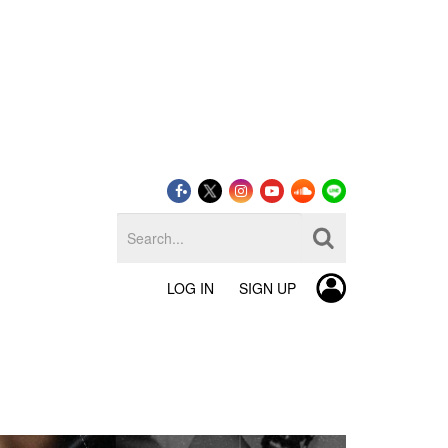
LOG IN
SIGN UP