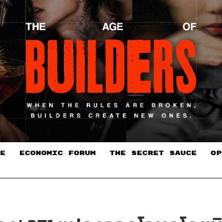
E
ECONOMIC FORUM
THE SECRET SAUCE​
OP