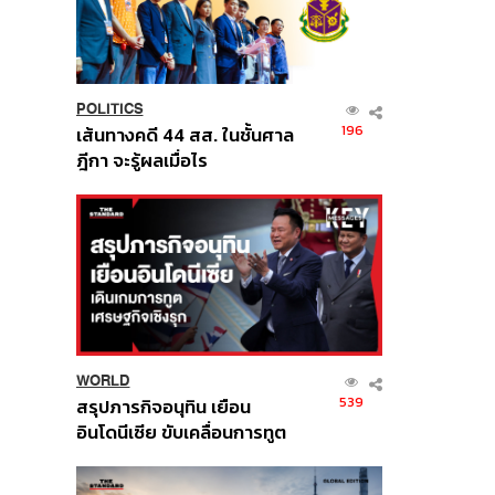
POLITICS
196
เส้นทางคดี 44 สส. ในชั้นศาล
ฎีกา จะรู้ผลเมื่อไร
WORLD
539
สรุปภารกิจอนุทิน เยือน
อินโดนีเซีย ขับเคลื่อนการทูต
เศรษฐกิจเชิงรุก ประกาศหุ้น
ส่วนยุทธศาสตร์ไทย –