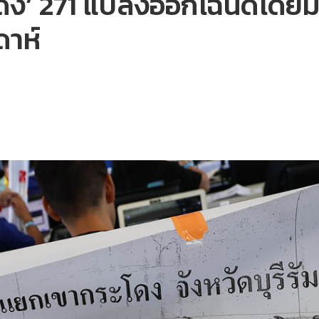
ะโดง’ 271 แปลงออกโฉนดโดยม
ดาห์