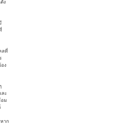
ดัง
ี
่
ลที่
ร
้อง
ๆ
 และ
ร้อม
์
ยหาก