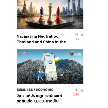
อินโดนีเซีย
Navigating Neutrality:
169
Thailand and China in the
Age of a New Global
Order
BUSINESS
/
ECONOMIC
2.6K
วิเคราะห์ปรากฏการณ์คนแห่
ขอสินเชื่อ CLICX อาจเป็น
เพียงยอดภูเขาน้ำแข็ง ของ