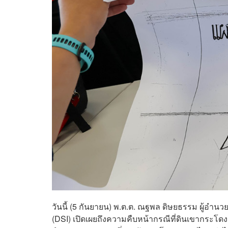
วันนี้ (5 กันยายน) พ.ต.ต. ณฐพล ดิษยธรรม ผู้อ
(DSI) เปิดเผยถึงความคืบหน้ากรณีที่ดินเขากระโด