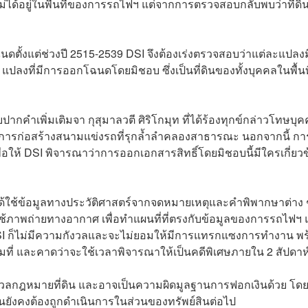
่ได้อยู่ในพื้นที่ของการรถไฟฯ แต่จากการตรวจสอบกลับพบว่าที่ดิน
นดตั้งแต่ช่วงปี 2515-2539 DSI จึงต้องเร่งตรวจสอบว่าแต่ละแปลงม
 แปลงที่มีการออกโฉนดโดยมิชอบ ซึ่งเป็นที่ดินของทั้งบุคคลในพื้นที
ากคำเพิ่มเติมจา กุสุมาลวตี ศิริโกมุท ที่ได้ร้องทุกข์กล่าวโทษบุคค
รณีการก่อสร้างสนามแข่งรถที่รุกล้ำลำคลองสาธารณะ นอกจากนี้ กา
่อให้ DSI พิจารณาว่าการออกเอกสารสิทธิ์โดยมิชอบนี้มีใครเกี่ยวข
SI ได้ใช้ข้อมูลทางประวัติศาสตร์จากจดหมายเหตุและคำพิพากษาต่าง 
ช้ภาพถ่ายทางอากาศ เพื่อทำแผนที่ที่ตรงกับข้อมูลของการรถไฟฯ
ข้อง DSI ก็ไม่มีความกังวลและจะไม่ยอมให้มีการแทรกแซงการทำงาน พ
ที่ และคาดว่าจะใช้เวลาพิจารณาให้เป็นคดีพิเศษภายใน 2 สัปดาห
มวลกฎหมายที่ดิน และอาจเป็นความผิดมูลฐานการฟอกเงินด้วย โด
่ดินยังคงต้องถูกดำเนินการในส่วนของทรัพย์สินต่อไป