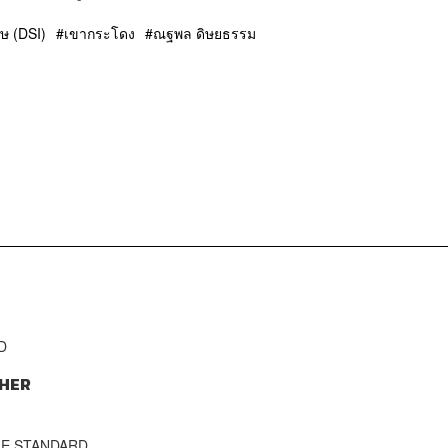
ษ (DSI)
เขากระโดง
ณฐพล ดิษยธรรม
D
HER
THE STANDARD