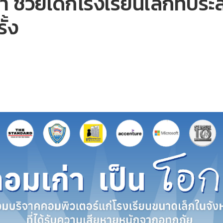
า ช่วยเด็กโรงเรียนเล็กที่ป
ั้ง