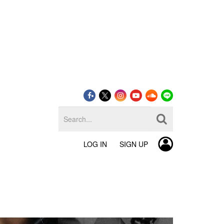
LOG IN
SIGN UP