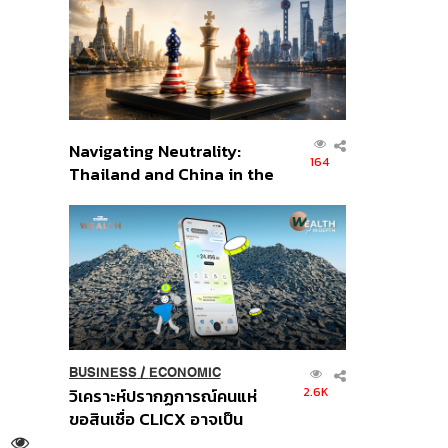
อินโดนีเซีย
Navigating Neutrality:
164
Thailand and China in the
Age of a New Global
Order
BUSINESS
/
ECONOMIC
2.6K
วิเคราะห์ปรากฏการณ์คนแห่
ขอสินเชื่อ CLICX อาจเป็น
เพียงยอดภูเขาน้ำแข็ง ของ