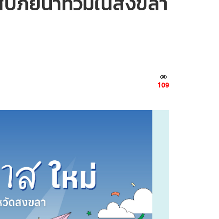
ระสบภัยน้ำท่วมในสงขลา
109