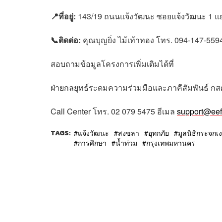
📍ที่อยู่:
143/19 ถนนแจ้งวัฒนะ ซอยแจ้งวัฒนะ 1 แ
📞ติดต่อ:
คุณบุญยิ่ง ไม้เท้าทอง โทร. 094-147-55
สอบถามข้อมูลโครงการเพิ่มเติมได้ที่
ฝ่ายกลยุทธ์ระดมความร่วมมือและภาคีสัมพันธ์ กส
Call Center โทร. 02 079 5475 อีเมล
support@eef.
TAGS:
แจ้งวัฒนะ
สงขลา
อุทกภัย
มูลนิธิกระจกเ
การศึกษา
น้ำท่วม
กรุงเทพมหานคร