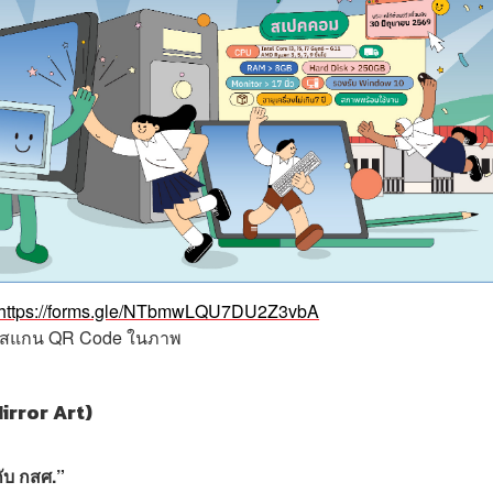
https://forms.gle/NTbmwLQU7DU2Z3vbA
อสแกน QR Code ในภาพ
Mirror Art)
บ กสศ.”