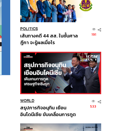
POLITICS
191
เส้นทางคดี 44 สส. ในชั้นศาล
ฎีกา จะรู้ผลเมื่อไร
WORLD
533
สรุปภารกิจอนุทิน เยือน
อินโดนีเซีย ขับเคลื่อนการทูต
เศรษฐกิจเชิงรุก ประกาศหุ้น
ส่วนยุทธศาสตร์ไทย –