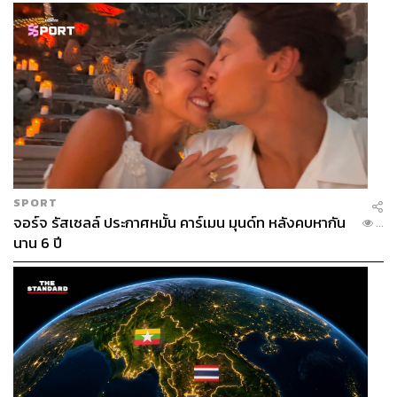
ทีมละ 5 คน
ไม่จำกัดสาขาวิชาเรียน
ไม่จำเป็นต้องศึกษาอยู่สถาบันเดียวกัน
มีอาจารย์ที่ปรึกษาประจำทีม ทีมละ 1 ท่าน (อาจารย์ 1
ท่าน สามารถเป็นที่ปรึกษาได้มากกว่า 1 ทีม)
สำหรับน้องๆ นิสิต นักศึกษา ในระดับอุดมศึกษาหรือเทียบเท่า
ที่มีอายุตั้งแต่ 18-28 ปี ต้องการมีส่วนร่วมและเป็นส่วนหนึ่ง
ของโครงการ เตรียมชวนเพื่อนรวมกลุ่มให้ครบ 5 คน และ
SPORT
สมัครเข้าร่วมโครงการได้ตั้งแต่บัดนี้เป็นต้นไปจนถึงวันที่ 9
จอร์จ รัสเซลล์ ประกาศหมั้น คาร์เมน มุนด์ท หลังคบหากัน
...
กุมภาพันธ์ 2564 โดยสามารถศึกษาขั้นตอนการสมัครได้ทาง
นาน 6 ปี
เพจ
https://www.facebook.com/DEKWAKEUP
เปิดรับสมัครวันที่ 11 พฤศจิกายน 2563 – 9 กุมภาพันธ์ 2564
สมัครได้ที่
www.dekwakeup.com
ติดตามข่าวสารโครงการ
https://www.facebook.com/DEKW
AKEUP/
สอบถามข้อมูลเพิ่มเติม 06 5005 5462