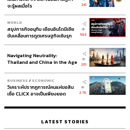
241
จะรู้ผลเมื่อไร
WORLD
สรุปภารกิจอนุทิน เยือนอินโดนีเซีย
563
ขับเคลื่อนการทูตเศรษฐกิจเชิงรุก
ประกาศหุ้นส่วนยุทธศาสตร์ไทย –
อินโดนีเซีย
จึงกลายมาเป็นโครงการ ‘เด็กตื่นไฟ ปี 2’ ตอน ‘ทางเลือกใหม่
Navigating Neutrality:
ไฟฟ้าจากพลังงานทดแทน จากขยะและชีวมวล ภายใต้ Core
Thailand and China in the Age
201
Message Clean Energy for Life’ โครงการประกวดหนังสั้น
of a New Global Order
หรือคลิปไวรัลที่นำเอานิสิต นักศึกษา เยาวชนคนรุ่นใหม่ มา
เรียนรู้เรื่องพลังงานทดแทนผ่านกิจกรรมให้ความรู้ต่างๆ
BUSINESS
/
ECONOMIC
วิเคราะห์ปรากฏการณ์คนแห่ขอสิน
อย่างการเข้าค่าย เยี่ยมชมโรงไฟฟ้าพลังงานขยะและโรง
2.7K
เชื่อ CLICX อาจเป็นเพียงยอด
ไฟฟ้าพลังงานชีวมวล เพื่อนำเอาความรู้ความเข้าใจดังกล่าว
ภูเขาน้ำแข็ง ของปัญหาหนี้ครัว
มาผลิตหนังสั้นหรือคลิปไวรัล เพื่อเผยแพร่ความรู้เรื่องโรง
เรือนไทยที่ถูกซุกไว้
ไฟฟ้าพลังงานขยะและโรงไฟฟ้าพลังงานชีวมวล เพื่อให้
เยาวชนคนรุ่นใหม่ตระหนักถึงความสำคัญของพลังงาน
LATEST STORIES
ทดแทนจากขยะและชีวมวล ที่นำไปสู่การผลิตไฟฟ้า พร้อมชิง
ทุนสนับสนุนการผลิตและเงินรางวัลกว่า 800,000 บาท เพื่อให้