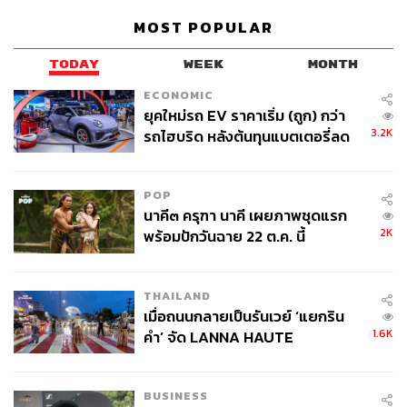
MOST POPULAR
TODAY
WEEK
MONTH
ECONOMIC
ยุคใหม่รถ EV ราคาเริ่ม (ถูก) กว่า
3.2K
รถไฮบริด หลังต้นทุนแบตเตอรี่ลด
ลง - จีนแห่บุกตลาดเกิดใหม่
“ทางเลือกใหม่ ไฟฟ้าจากพลังงานทดแทน จากขยะและชีว
POP
มวล ภายใต้ Core Message Clean Energy for Life” เรื่อง
นาคี๓ ครุฑา นาคี เผยภาพชุดแรก
ระดับชุมชนที่ทำเพื่อประเทศชาติ เทคโนโลยีการผลิตไฟฟ้า
2K
พร้อมปักวันฉาย 22 ต.ค. นี้
จากขยะและชีวมวล
เราคิดภาพง่ายๆ แบ่งเป็น 2 กรณี
THAILAND
เมื่อถนนกลายเป็นรันเวย์ ‘แยกริน
ขยะ – ชุมชนหนึ่งเกิดขยะในชุมชนปีละ 1 ตัน หากไม่
1.6K
คำ’ จัด LANNA HAUTE
ได้รับการกำจัดอย่างถูกวิธีจะเกิดผลเสียมากมาย เช่น
COUTURE กลางสายฝน
การกำจัดด้วยการฝังกลบ น้ำชะขยะอาจจะไหลลงสู่
BUSINESS
แหล่งน้ำหรือพื้นที่การเกษตรจนดินเสียคุณสมบัติที่