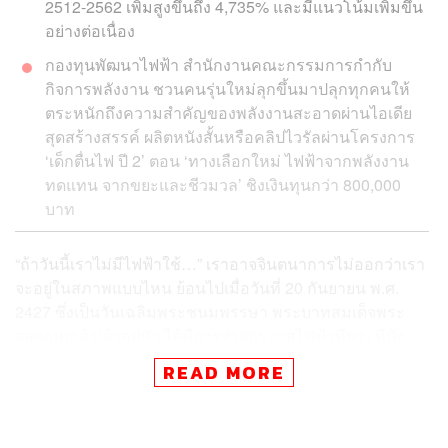
2512-2562 เพิ่มสูงขึ้นถึง 4,735% และมีแนวโน้มเพิ่มขึ้น
อย่างต่อเนื่อง
กองทุนพัฒนาไฟฟ้า สำนักงานคณะกรรมการกำกับ
กิจการพลังงาน ชวนคนรุ่นใหม่ลุกขึ้นมาปลุกทุกคนให้
ตระหนักถึงความสำคัญของพลังงานสะอาดผ่านไอเดีย
สุดสร้างสรรค์ ผลิตหนังสั้นหรือคลิปไวรัลผ่านโครงการ
‘เด็กตื่นไฟ ปี 2’ ตอน ‘ทางเลือกใหม่ ไฟฟ้าจากพลังงาน
ทดแทน จากขยะและชีวมวล’ ชิงเงินทุนกว่า 800,000
บาท
“ถ้าวันนี้เราไม่มีไฟฟ้าใช้…” เราอาจจินตนาการไม่ออกว่าเรา
จะอยู่ในสภาพแบบไหน ย้อนไปเมื่อวันที่ 20 กันยายน พ.ศ.
2427 ซึ่งเป็นวันเฉลิมพระชนมพรรษา พระบาทสมเด็จพระ
จุลจอมเกล้าเจ้าอยู่หัว ได้มีการจ่ายกระแสไฟฟ้าที่พระที่นั่ง
จักรีมหาปราสาท ในพระบรมมหาราชวัง นับเป็นการเริ่มต้น
READ MORE
การมีไฟฟ้าใช้ในประเทศไทย
นับเป็นเวลา 136 ปีแล้วที่ประเทศไทยมีไฟฟ้าใช้ นั่น