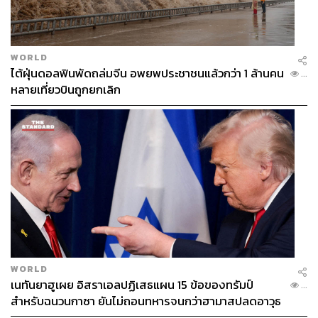
WORLD
ไต้ฝุ่นดอลฟินพัดถล่มจีน อพยพประชาชนแล้วกว่า 1 ล้านคน
...
หลายเที่ยวบินถูกยกเลิก
มาร่วมเป็นส่วนหนึ่งของโครงการเด็กตื่นไฟ ปี 2 ได้ง่ายๆ
เพียงคุณมีคุณสมบัติ ดังนี้
WORLD
กำลังศึกษาอยู่ในระดับอุดมศึกษาหรือเทียบเท่า
เนทันยาฮูเผย อิสราเอลปฏิเสธแผน 15 ข้อของทรัมป์
...
มีอายุระหว่าง 18-28 ปี (นับตั้งแต่วันส่งใบสมัคร)
สำหรับฉนวนกาซา ยันไม่ถอนทหารจนกว่าฮามาสปลดอาวุธ
รับสมัครในรูปแบบทีมเท่านั้น โดยจำกัดจำนวนสมาชิก
แท้จริง