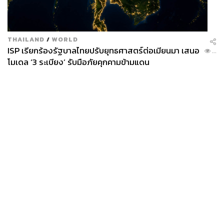
สามารถติดตาม THE STANDARD WEALTH
ผ่านแอปพลิเคชันต่างๆ ที่คุณสะดวกหรือใช้งานอยู่แล้วได้เลย
THAILAND
/
WORLD
ISP เรียกร้องรัฐบาลไทยปรับยุทธศาสตร์ต่อเมียนมา เสนอ
...
โมเดล ‘3 ระเบียง’ รับมือภัยคุกคามข้ามแดน
TAGS:
Advertorial
พลังงานไฟฟ้า
เด็กตื่นไฟ
สำนักงานคณะกรรมการกำกับกิจการพลังงาน
News
Wealth
Pop
Podcast
Video
Now
Opinion
Careers
Events
Privacy
About
Contact
Policy
654
FOR
ADVERTISING