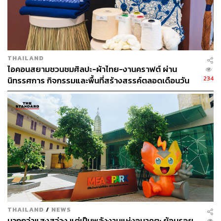
กิจการไฟฟ้าและกิจการก๊าซธรรมชาติ กำหนดมาตรการเพื่อ
ให้เกิดความมั่นคงและเชื่อถือได้ของระบบไฟฟ้า ส่งเสริม
ให้การประกอบกิจการพลังงานเป็นไปอย่างมีประสิทธิภาพ
และเป็นธรรมต่อผู้รับใบอนุญาตและผู้ใช้พลังงาน
THAILAND
เมื่อความต้องการพลังงานไฟฟ้ามีแนวโน้มเพิ่มขึ้นทุกวัน การ
ไอคอนสยามชวนชมศิลปะ-ผ้าไทย-งานคราฟต์ ผ่าน
ประหยัดพลังงานไฟฟ้าคือทางออกที่ดีแน่หรือ?
234
นิทรรศการ กิจกรรมและพื้นที่สร้างสรรค์ตลอดเดือนวัน
แม่ [ADVERTORIAL]
“ทางเลือกใหม่ ไฟฟ้าจากพลังงานทดแทน จากขยะและชีว
มวล ภายใต้ Core Message Clean Energy for Life” เป็นอีก
ทางเลือกหนึ่งที่ภาครัฐกำลังขับเคลื่อนเพื่อทำความเข้าใจกับ
ภาคประชาชนเกี่ยวกับทางเลือกใหม่ ไฟฟ้าจากพลังงาน
ทดแทน จากขยะและชีวมวล อย่างโรงไฟฟ้าพลังงานขยะ
หรือโรงไฟฟ้าพลังงานชีวมวล
กลไกง่ายๆ ของการนำเอาสิ่งของเหลือใช้อย่างขยะและของ
เสียจากภาคการเกษตรหรือชีวมวลไปเป็นพลังงานเชื้อเพลิง
ผลิตไฟฟ้าคือการเอาสิ่งของที่ถูกใช้ประโยชน์จนหมดสิ้นแล้ว
THAILAND
/
NEWS
เหลือเพียงขั้นตอนการทำลายไปผ่านกระบวนการต่างๆ เพื่อ
มากกว่าแสงสว่าง แต่เป็นพลังงานแห่งอนาคต: ย้อนรอย