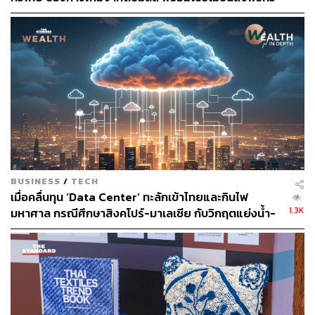
12.58%
ประเทศ ส่งไว สั่งก่อนเที่ยง ได้ของวันถัดไป ส่งสินค้าแบบ
เย็นตรงจากโรงงาน [ADVERTORIAL]
BUSINESS
/
TECH
เมื่อคลื่นทุน ‘Data Center’ ทะลักเข้าไทยและกินไฟ
1.3K
มหาศาล กรณีศึกษาสิงคโปร์-มาเลเซีย กับวิกฤตแย่งน้ำ-
ไฟ
ถึงแม้ว่าการขาดแคลนไฟฟ้าจะไม่ใช่เรื่องวิกฤตที่ต้องระแวด
ระวังกัน เนื่องจากมีหน่วยงานภาครัฐที่สำคัญคือ
คณะ
กรรมการกำกับกิจการพลังงาน
หรือ
กกพ.
ทําหน้าที่กํากับ
ดูแลการประกอบกิจการพลังงานของประเทศ โดยดูแลด้าน