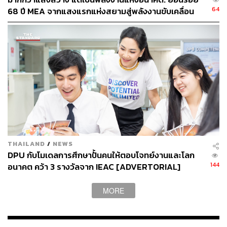
เป็นเชื้อเพลิงในการผลิตไฟฟ้า
64
68 ปี MEA จากแสงแรกแห่งสยามสู่พลังงานขับเคลื่อน
เมือง ผ่าน MEA SPARK
THAILAND
/
NEWS
DPU กับโมเดลการศึกษาปั้นคนให้ตอบโจทย์งานและโลก
144
อนาคต คว้า 3 รางวัลจาก IEAC [ADVERTORIAL]
MORE