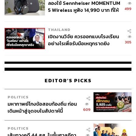
ลองใช้ Sennheiser MOMENTUM
เหมาะสมสำหรับการเพาะปลูก และส่งผลกระทบต่อ
499
5 Wireless หูฟัง 14,990 บาท ที่ให้
สุขภาพและสิ่งแวดล้อมอีกมากมาย การมีโรงไฟฟ้า
ผู้ใช้ถอดเปลี่ยนแบตเองได้ ก่อนกฎ
ขยะ และมีการสอนชาวบ้านคัดแยกขยะ เพื่อนำวัสดุที่
EU บังคับปีหน้า
ให้พลังงานมาขายให้โรงไฟฟ้า นอกจากจะกำจัดขยะ
THAILAND
อย่างถูกวิธีแล้ว ยังเกิดรายได้ให้กับชาวบ้านในชุมชน
เปิดงานวิจัย ควรออกแบบโรงเรียน
305
อย่างไรเพื่อรับมือเหตุกราดยิง
ชีวมวล – ชาวไร่มันสำปะหลัง มีเหง้ามันจำนวนมาก ที่
ต้องกำจัด ไม่ว่าจะเผาหรือฝัง จำนวนมากขนาดนั้น อาจ
เกิดผลเสียทางสิ่งแวดล้อมอย่างหลีกเลี่ยงไม่ได้ โรง
ไฟฟ้าชีวมวลที่รับซื้อเหง้ามันมาผลิตไฟฟ้า จะสร้างราย
ได้ ช่วยกำจัดชีวมวล และยังได้พลังงานไฟฟ้ามาสำหรับ
ใช้ในประเทศ
EDITOR'S PICKS
POLITICS
มหากาพย์โกงข้อสอบท้องถิ่น ก่อน
609
เดินหน้าสู่จุดจบในสัปดาห์นี้
POLITICS
เส้นทางคดี 44 สส. ในชั้นศาลฎีกา