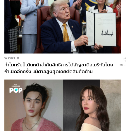
IOPE Air Cushion
K-Beauty
IOPE
831
WORLD
ทำไมทรัมป์เดินหน้าจำกัดสิทธิการได้สัญชาติอเมริกันโดย
...
กำเนิดอีกครั้ง แม้ศาลสูงสุดเคยตัดสินคัดค้าน
ABOUT THE AUTHOR
ภูริตา บุญล้อม
Beauty Editor | THE STANDARD LIFE