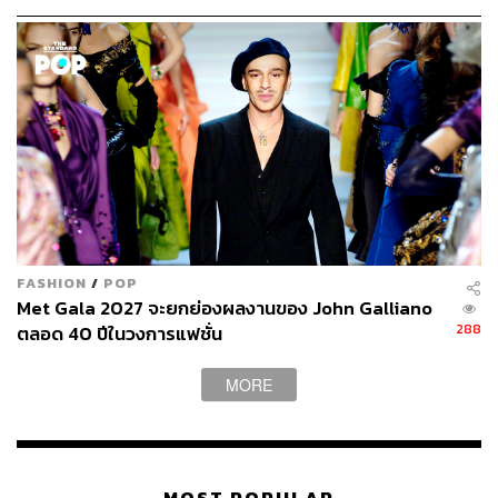
K-Beauty จำหน่ายในเว็บไซต์ครอบคลุมมากที่สุดก็บอกว่า
“ในโลกตะวันตก 60-70% ของผู้บริโภคที่ใช้ผลิตภัณฑ์ความ
งามของเกาหลี ไม่ใช่คนเอเชีย” จึงน่าสนใจว่าแม้แบรนด์
ใหญ่ๆ จากฝั่งยุโรปจะเริ่มต้นผลิตคุชชันตามหลังแบรนด์ดังๆ
ของเกาหลี แต่หากมีการพัฒนาและสร้างจุดแข็งเพื่อเอาใจผู้
บริโภคผิวสีมากขึ้น ไม่แน่ว่าปี 2018 นี้เราจะได้เห็นเทรนด์คุช
ชันที่บูมและหลากหลายไปด้วยเฉดสีที่มากมายกว่าเดิม
ส่วนใครยังไม่เคยลองใช้เจ้าคุชชันที่ว่า เรารวบรวมคุชชันขั้น
เทพที่ทำออกมาได้น่าประทับใจจนต้องบอกต่อ
FASHION
/
POP
Met Gala 2027 จะยกย่องผลงานของ John Galliano
288
ตลอด 40 ปีในวงการแฟชั่น
MORE