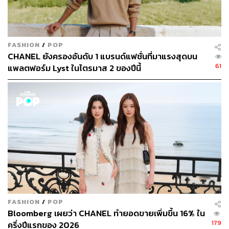
We Say:
เนื่องจากกระแสของคุชชันในตลาดเอเชียไม่มีทีท่า
ว่าจะชะลอความนิยมลงเลย ตรงกันข้าม คุชชันกลับกลาย
เป็นไอเท็มที่ผู้หญิงใช้แต่งหน้ามากกว่ารองพื้นแบบเดิมๆ เสีย
อีก เห็นได้จากแบรนด์ดังๆ อย่าง YSL, Dior, Sephora,
FASHION
/
POP
Chanel, Nars, Urban Decay, Lancôme, Clinique, Make Up
CHANEL ยังครองอันดับ 1 แบรนด์แฟชั่นที่มาแรงสุดบน
61
For Ever, Bobbi Brown, M.A.C ที่หันมาผลิตคุชชันเพื่อจะแย่ง
แพลตฟอร์ม Lyst ในไตรมาส 2 ของปีนี้
ชิงส่วนแบ่งการตลาดกับเขาบ้าง ดังนั้นการที่แบรนด์ฝั่งยุโรป
มองเห็นทิศทางที่ดีของคุชชัน อาจเป็นเพราะมองเห็นจุดอ่อน
ว่าคุชชันจากตลาด K-Beauty ที่เริ่มแผ่เข้ามาในตลาด เช่น
ในอเมริกาที่คุชชันยังไม่ตอบโจทย์ผู้บริโภคที่มีผิวสีเข้มมาก
พอ คุชชันของแบรนด์เกาหลีส่วนใหญ่ยังมีเฉดสีที่ไม่
ครอบคลุมเพียงพอ เพราะคุชชันในยุคแรกๆ มีเพียง 1-2 เฉดสี
ให้เลือกเท่านั้น ทั้งที่มีตัวเลขผลสำรวจเรื่องกำลังซื้อเครื่อง
สำอางของสาวผิวสีว่าเป็นกลุ่มผู้บริโภคที่มีกำลังซื้อสูงมาก
ขึ้นในทุกๆ ปี
ผู้หญิงผิวดำจ่ายเงิน 7.5 พันล้านเหรียญสหรัฐไปกับผลิตภัณฑ์
FASHION
/
POP
Bloomberg เผยว่า CHANEL ทำยอดขายเพิ่มขึ้น 16% ใน
ความงาม ซึ่งมากกว่ายอดขายเครื่องดื่มอื่นๆ ถึง 80% เช่น
179
ครึ่งปีแรกของ 2026
เดียวกับ ชาร์ลอตต์ โช ผู้ก่อตั้งเว็บไซต์ Soko Glam ที่มีสินค้า