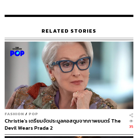
โดยเนื้อรองพื้นจะเป็นแบบน้ำ บรรจุอยู่ในตลับที่มีการ
ออกแบบมาสำหรับเก็บคุชชันโดยเฉพาะ ภายในตลับจะมี
ฟองน้ำทำหน้าที่เก็บกักเนื้อรองพื้นเอาไว้ไม่ให้เลอะซึมออก
มา โครงสร้างฟองน้ำและตาข่ายต่างๆ แต่ละแบรนด์มีการ
RELATED STORIES
ผลิตออกมาไม่เหมือนกัน และจะมีพัฟฟ์ที่ใช้กับคุชชันโดย
เฉพาะ ซึ่งเจ้าแรกที่ผลิตพัฟฟ์คุชชันออกมาและไม่มีใครลอก
เลียนแบบได้ก็มาจากบริษัท AmorePacific เจ้าเดียวกับที่ผลิต
คุชชันตลับแรกนั่นเอง
We Say:
ปัจจุบันมีการต่อยอดสร้างนวัตกรรมความงามรูป
แบบใหม่ๆ มาจากคุชชันที่เป็นรองพื้นให้สนุกและใช้งานได้
หลากหลายขึ้น เช่น มีคุชชันสำหรับเขียนคิ้วจากแบรนด์
Laneige ที่ทำออกมาเจ้าแรกๆ และคุชชันที่เป็นไฮไลเตอร์ ใช้
แต่งผิวหน้าให้ดูเป็นประกายฉ่ำๆ ที่เห็นได้จากเทคนิคแต่งหน้า
ของสาวเกาหลี
FASHION
/
POP
Christie’s เตรียมจัดประมูลคอสตูมจากภาพยนตร์ The
คุชชันใช้งานอย่างไร
35
Devil Wears Prada 2
การใช้งานคุชชันนั้นง่ายและสะดวก หลังจากเตรียมผิวด้วย