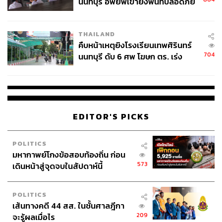
นนทบุรี อพยพเข้ายังพื้นที่ปลอดภัย
ชั่วคราว หลังเหตุใช้อาวุธปืนภายใน
โรงเรียนคลี่คลาย
THAILAND
คืบหน้าเหตุยิงโรงเรียนเทพศิรินทร์
M.A.C Lightful C+ Coral Grass SPF50 PA++++ Quick
704
นนทบุรี ดับ 6 ศพ โฆษก ตร. เร่ง
Finish Cushion Compact
(1,750 บาท) คุชชันผสมรองพื้น
สอบปมขโมยปืนปู่ก่อเหตุ
เนื้อละเอียด เป็นสูตรที่รวมเอาอะมิโนแอซิด วิตามินซี ช่วย
เพิ่มความชุ่มชื้นให้ผิว ใช้แต่งผิวให้สวยงามได้ทุกวัน
EDITOR'S PICKS
POLITICS
มหากาพย์โกงข้อสอบท้องถิ่น ก่อน
573
เดินหน้าสู่จุดจบในสัปดาห์นี้
POLITICS
เส้นทางคดี 44 สส. ในชั้นศาลฎีกา
209
จะรู้ผลเมื่อไร