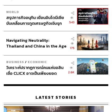
WORLD
สรุปภารกิจอนุทิน เยือนอินโดนีเซีย
Urban Decay Naked Skin Glow Cushion
(รีฟีล 1,200
543
ขับเคลื่อนการทูตเศรษฐกิจเชิงรุก
บาท) คุชชันตลับนี้ให้ผลลัพธ์เนื้อแมตต์ เหมาะกับใครที่มี
ประกาศหุ้นส่วนยุทธศาสตร์ไทย –
ปัญหาผิวหน้ามัน แต่อยากได้ผิวที่ฉ่ำนิดๆ ดูโกลวหน่อยๆ แถม
อินโดนีเซีย
ยังปกปิดเริ่ดได้ทุกระดับ ติดทน 18 ชั่วโมง
Navigating Neutrality:
Thailand and China in the Age
175
of a New Global Order
BUSINESS
/
ECONOMIC
วิเคราะห์ปรากฏการณ์คนแห่ขอสิน
2.6K
เชื่อ CLICX อาจเป็นเพียงยอด
ภูเขาน้ำแข็ง ของปัญหาหนี้ครัว
เรือนไทยที่ถูกซุกไว้
LATEST STORIES