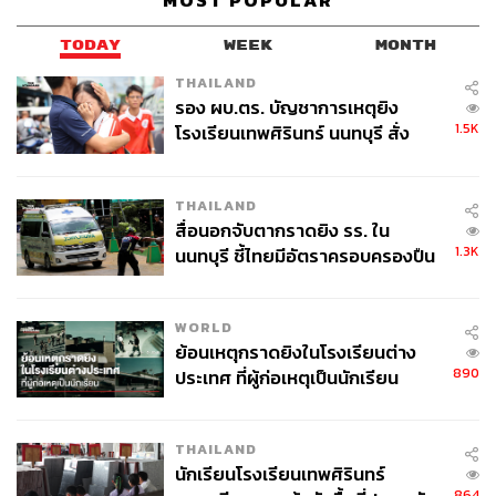
MOST POPULAR
TODAY
WEEK
MONTH
THAILAND
รอง ผบ.ตร. บัญชาการเหตุยิง
1.5K
โรงเรียนเทพศิรินทร์ นนทบุรี สั่ง
Sulwhasoo Perfecting Cushion EX
(2,100 บาท) เพิ่งเปิด
ค้นหา 2 รอบยืนยันไร้คนติดค้าง พบ
ตัวในไทยไปไม่ถึงเดือน เป็นสูตรที่มีสารบำรุงเดียวกับที่อยู่ใน
ศพปู่-ย่าที่บ้านพักผู้ก่อเหตุ
เซรั่มเบสต์เซลเลอร์อย่าง First Care Activating Serum EX
THAILAND
สื่อนอกจับตากราดยิง รร. ใน
เวลาใช้คุชชันก็จะหอมๆ ฟินๆ
1.3K
นนทบุรี ชี้ไทยมีอัตราครอบครองปืน
สูงในระดับต้นของภูมิภาค
WORLD
ย้อนเหตุกราดยิงในโรงเรียนต่าง
890
ประเทศ ที่ผู้ก่อเหตุเป็นนักเรียน
THAILAND
นักเรียนโรงเรียนเทพศิรินทร์
864