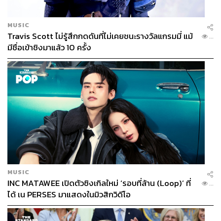
Innisfree Skinny Coverfit Cushion
(รีฟีล 490 บาท คุชชัน
MUSIC
เคส 290 บาท)
Travis Scott ไม่รู้สึกกดดันที่ไม่เคยชนะรางวัลแกรมมี่ แม้
...
รองพื้นเนื้อคุชชันที่มอบการปกปิดดีเยี่ยม ติดทนนาน เหมาะ
มีชื่อเข้าชิงมาแล้ว 10 ครั้ง
กับอากาศบ้านเรา และมีสีให้เลือกเยอะขึ้นกว่าเดิมแล้ว แถม
ยังอยู่ในช่วงที่มีเคสคุชชันลาย Snoopy เป็นลิมิเต็ดเอดิชันให้
เลือกช้อปคู่กัน
อ้างอิง:
www.beautypackaging.com/contents/view_online-ex
clusives/2015-12-11/amorepacific-pioneered-the-ori
ginal-cushion-compact
www.teenvogue.com/story/korean-makeup-not-for-ev
eryone-no-darker-shades
MUSIC
INC MATAWEE เปิดตัวซิงเกิลใหม่ ‘รอบที่ล้าน (Loop)’ ที่
TAGS:
NARS
YSL
Sephora
Make Up For Ever
...
Chanel
Soko Glam
Sulwhasoo
Clinique
ได้ เน PERSES มาแสดงในมิวสิกวิดีโอ
M.A.C
Amorepacific
Bobbi Brown
LANCÔME
Dior
Cushion
Innisfree
คุชชัน
Urban Decay