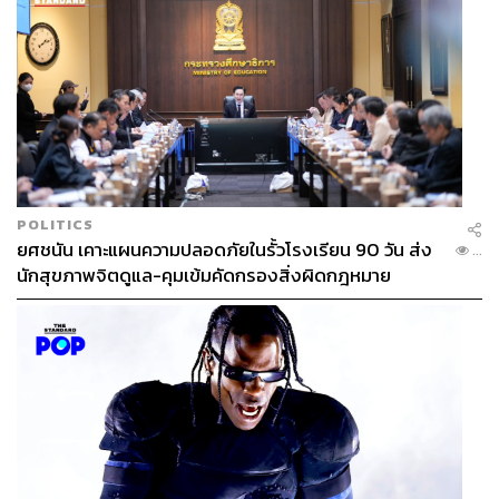
Sephora Collection Wonderful Cushion Foundation
(890 บาท) หนึ่งในคุชชันที่เข้ากับผิวของสาวไทยมากที่สุด
แบรนด์หนึ่ง คุณภาพดีงาม เนื้อเนียนนุ่ม ทาง่าย แค่ตบเบาๆ
ก็ได้ผิวสวยเป็นธรรมชาติ ไม่หลอกตา
POLITICS
ยศชนัน เคาะแผนความปลอดภัยในรั้วโรงเรียน 90 วัน ส่ง
...
นักสุขภาพจิตดูแล-คุมเข้มคัดกรองสิ่งผิดกฎหมาย