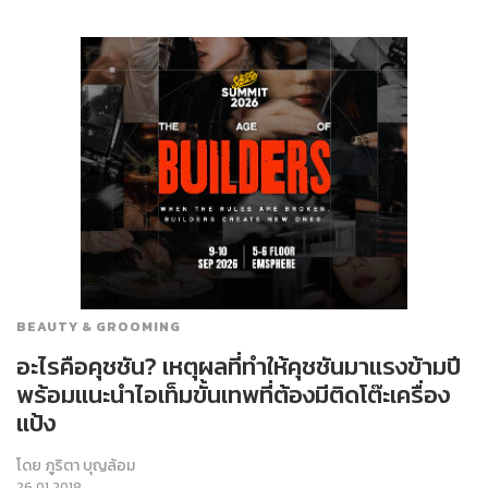
BEAUTY & GROOMING
อะไรคือคุชชัน? เหตุผลที่ทำให้คุชชันมาแรงข้ามปี
พร้อมแนะนำไอเท็มขั้นเทพที่ต้องมีติดโต๊ะเครื่อง
แป้ง
โดย
ภูริตา บุญล้อม
26.01.2018