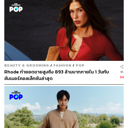
สกินแคร์ต่างๆ เรียบร้อยแล้ว ใช้พัฟฟ์ที่มาพร้อมกับตลับคุชชัน
กดลงไปเบาๆ บนฟองน้ำที่หุ้มเนื้อรองพื้นอยู่ จากนั้นใช้พัฟฟ์
ตบเบาๆ เหมือนเวลาใช้แป้งทูเวย์ เทคนิคที่ทำให้เนื้อรองพื้น
เนียนสวยสม่ำเสมอกันคือไม่ลงน้ำหนักมือแรงๆ แต่กดเบาๆ
และควบคุมจังหวะให้สม่ำเสมอ จะได้ผลลัพธ์ของการลงคุช
ชันที่สร้างงานผิวสวยธรรมชาติได้ในเวลาอันรวดเร็ว หลายๆ
แบรนด์มีการเพิ่มส่วนผสมที่เป็นประโยชน์ต่อผิวลงไปในคุช
ชัน เช่น สารควบคุมความมัน สารกันแดดเพื่อการปกป้องรังสี
UV มอยส์เจอไรเซอร์เพิ่มความชุ่มชื้นให้ผิว รวมถึงสารสกัด
จากพืชพรรณต่างๆ
BEAUTY & GROOMING
/
FASHION
/
POP
Rhode ทำยอดขายสูงถึง 893 ล้านบาทภายใน 1 วันกับ
แนวโน้มของเทรนด์คุชชันในอนาคต
34
ซัมเมอร์คอลเล็กชันล่าสุด
จางฮาจิน
นักวิจัยคุชชันชาวเกาหลี เปิดเผยว่า “มีการพัฒนา
สูตรเพื่อให้ตรงกับความต้องการที่แตกต่างของสีผิว สภาพผิว
และคำนึงถึงสภาพภูมิประเทศมากขึ้น” นั่นหมายความว่า
ความแรงของคุชชันจะยังไม่หยุดอยู่แค่นี้ เราต้องจับตาดู
คอลเล็กชันใหม่ๆ ของคุชชันที่หลายๆ แบรนด์จะใส่ทีเด็ดออก
มาแข่งกันอย่างสนุก