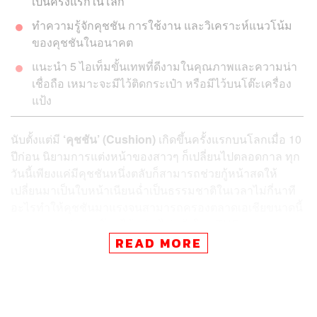
เป็นครั้งแรกในโลก
ทำความรู้จักคุชชัน การใช้งาน และวิเคราะห์แนวโน้ม
ของคุชชันในอนาคต
แนะนำ 5 ไอเท็มขั้นเทพที่ดีงามในคุณภาพและความน่า
เชื่อถือ เหมาะจะมีไว้ติดกระเป๋า หรือมีไว้บนโต๊ะเครื่อง
แป้ง
นับตั้งแต่มี
‘คุชชัน’ (Cushion)
เกิดขึ้นครั้งแรกบนโลกเมื่อ 10
ปีก่อน นิยามการแต่งหน้าของสาวๆ ก็เปลี่ยนไปตลอดกาล ทุก
วันนี้เพียงแค่มีคุชชันหนึ่งตลับก็สามารถช่วยกู้หน้าสดให้
เปลี่ยนมาเป็นใบหน้าเนียนฉ่ำเป็นธรรมชาติในเวลาไม่กี่นาที
อะไรทำให้คุชชันมาแรงจนสามารถครองตลาดเอเชียขนาดนี้
และทะยานสู่ตลาดโลกได้อย่างไม่กลัวใคร THE
STANDARD จะพาไปไขความลับนี้ พร้อมแนะนำสุดยอดคุช
READ MORE
ชันขั้นเทพที่แนะว่าต้องมีไว้ติดกระเป๋าหรือโต๊ะเครื่องแป้ง
คุชชันตลับแรกของโลกเกิดขึ้นที่เกาหลี
แม้หลายคนจะพอรู้มาบ้างว่าคุชชันเป็นนวัตกรรมด้านความ