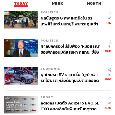
TODAY
WEEK
MONTH
POLITICS
ผลชันสูตร 8 ศพ เหตุยิงใน รร.
1.1K
เทพศิรินทร์ นนทบุรี พบกระสุนเข้า
จุดสำคัญ ‘ศีรษะ-หน้าอก’ ครูถูกยิง
4 นัด จากระยะไกล
POLITICS
ศาลปกครองไม่รับฟ้อง ‘หมอสรณ’
868
ขอเพิกถอนมติสรรหา กสทช. ชี้ยัง
ไม่ใช่ผู้เดือดร้อนเสียหาย
ECONOMIC
ยุคใหม่รถ EV ราคาเริ่ม (ถูก) กว่า
860
รถไฮบริด หลังต้นทุนแบตเตอรี่ลด
ลง - จีนแห่บุกตลาดเกิดใหม่
SPORT
adidas เปิดตัว Adizero EVO SL
826
EXO คอลเล็กชันพิเศษรับฤดูกาล
College Football