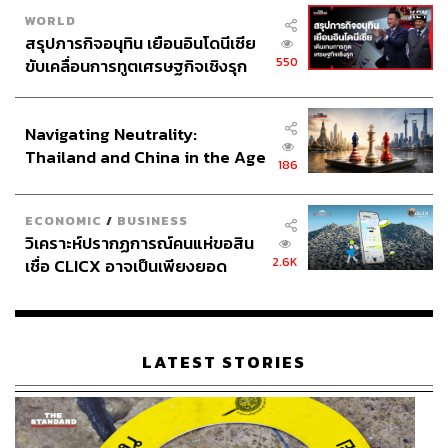
WORLD
สรุปภารกิจอนุทิน เยือนอินโดนีเซีย
550
ขับเคลื่อนการทูตเศรษฐกิจเชิงรุก
ประกาศหุ้นส่วนยุทธศาสตร์ไทย –
ในปี 2002 จิเซลผลิตไลน์สินค้ารองเท้าแตะกับแบรนด์
อินโดนีเซีย
Ipanema ภายใต้ชื่อ Ipanema Gisele Bündchen ซึ่งใน
Navigating Neutrality:
ปี 2010 ปีเดียว ทำยอดขายได้มากกว่า 25 ล้านคู่!
Thailand and China in the Age
186
จิเซลยังคงครองตำแหน่งแชมป์นางแบบที่ทำเงินมาก
of a New Global Order
ที่สุดจากนิตยสาร
Forbes
ตั้งแต่ปี 2002 จนถึงปัจจุบัน
ในปี 2006 จิเซลได้รับบทเป็น เซเรนา ในหนังเรื่อง
The
ECONOMIC
/
BUSINESS
Devil Wears Prada
วิเคราะห์ปรากฏการณ์คนแห่ขอสิน
2.6K
เชื่อ CLICX อาจเป็นเพียงยอด
ภูเขาน้ำแข็ง ของปัญหาหนี้ครัว
เรือนไทยที่ถูกซุกไว้
LATEST STORIES