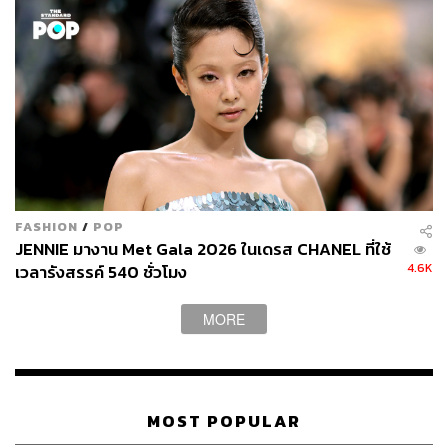
ตลอดกาล โดยเฉพาะ
Vogue
ฉบับเปิดสู่สหัสวรรษใหม่
เดือนมกราคม ปี 2000 ซึ่งจิเซลได้ขึ้นปก
Vogue
ทั้ง
เวอร์ชันอเมริกาและอังกฤษในเดือนเดียวกัน
ช่างภาพคู่บุญของจิเซลคือมาริโอ เทสติโน (Mario
Testino) ชาวเปรู (ทั้งคู่จะคุยภาษาโปรตุเกสกันตอน
ทำงาน) โดยผลงานสร้างชื่อ ได้แก่ ปกนิตยสาร
Vanity
Fair
ในปี 2007, หนังสือภาพ
MaRIO DE JANEIRO
Testino
, ปกนิตยสาร
V Magazine
ฉบับที่ 54 และ
แคมเปญของ Versace
FASHION
/
POP
ในปี 2000 จิเซลเซ็นสัญญากับ Victoria’s Secret ด้วย
JENNIE มางาน Met Gala 2026 ในเดรส CHANEL ที่ใช้
ค่าตัวสูงถึง 25 ล้านเหรียญสหรัฐ ซึ่งสูงที่สุดสำหรับ
4.6K
เวลารังสรรค์ 540 ชั่วโมง
แบรนด์ในขณะนั้น โดยสัญญาดังกล่าวหมดในปี 2007
แต่เธอก็ยังเป็นนางแบบที่แบรนด์ลักชัวรีหลายเจ้าอยาก
MORE
ร่วมงานด้วย
MOST POPULAR