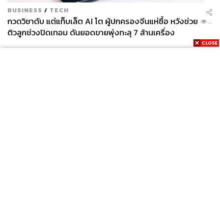
ผลงานแฟชั่นล่าสุดของจิเซลคือการขึ้นแคมเปญของ
BUSINESS
/
TECH
แบรนด์ Loewe Fall 2017 ที่ถ่ายโดยช่างภาพ สตีเฟน
กวดวิชาดับ แต่แท็บเล็ต AI โต ผู้ปกครองจีนแห่ซื้อ หวังช่วย
...
ไมเซล (Steven Meisel) และยังขึ้นปก
Vogue Paris
ติวลูกช่วงปิดเทอม ดันยอดขายพุ่งทะลุ 7 ล้านเครื่อง
ฉบับเดือนมิถุนายน กรกฎาคม และสิงหาคมด้วย!
20 กรกฎาคมปีนี้ เป็นวันคล้ายวันเกิดครบ 39 ปีของเธอ
สุขสันต์วันเกิด!
News
Wealth
Pop
Podcast
Video
Now
Opinion
Careers
Events
Privacy
About
Contact
Policy
FOR
ADVERTISING
Photo: Gisele Bündchen, Courtesy of Brands/Facebook
อ้างอิง:
MEMBERSHIP
www.vogue.co.uk/article/gisele-soon-to-be-a-billiona