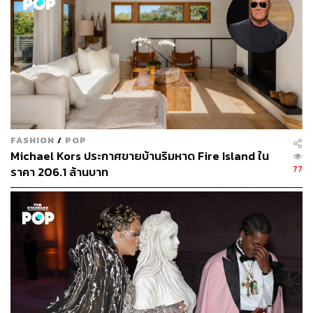
FASHION
/
POP
ในปี 1996 จิเซลเริ่มเดินแบบที่นิวยอร์กแฟชั่นวีก แต่โชว์
Michael Kors ประกาศขายบ้านริมหาด Fire Island ใน
แจ้งเกิดของเธอคือรันเวย์ของ Alexander McQueen
77
ราคา 206.1 ล้านบาท
ในปี 1997 กับคอลเล็กชันที่ใช้ชื่อว่า Rain โดยแม็กควีน
ตั้งฉายาให้เธอว่า The Body เพราะหุ่นสุดเพอร์เฟกต์
ที่มาพร้อมความสูง 180 เซนติเมตร
จิเซลดังอย่างต่อเนื่องในปลายยุค 90 ทำให้นักวิจารณ์
แฟชั่นหลายคนออกมาบอกว่าเธอเป็นผู้เปลี่ยนเทรนด์
นางแบบ จากที่เคยนิยมสไตล์ผอมแห้งแบบ Heroin Chic
อย่าง เคต มอสส์ ในช่วงกลางยุค 90 มาเป็นสาวสุขภาพ
ดีและมีน้ำมีนวลแบบจิเซล