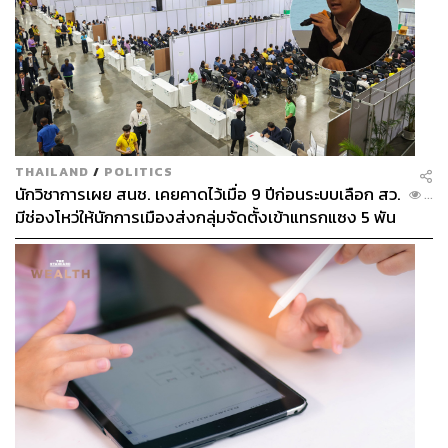
รักษาป่าในประเทศบราซิลซึ่งเป็นบ้านเกิด รณรงค์เรื่อง
โลกร้อน และบริจาคเงินส่วนตัวจำนวนถึง 1.5 ล้าน
เหรียญสหรัฐ ตอนเกิดเหตุการณ์แผ่นดินไหวที่ประเทศ
เฮติ
THAILAND
/
POLITICS
นักวิชาการเผย สนช. เคยคาดไว้เมื่อ 9 ปีก่อนระบบเลือก สว.
...
มีช่องโหว่ให้นักการเมืองส่งกลุ่มจัดตั้งเข้าแทรกแซง 5 พัน
ล้านยึดประเทศได้
ในปี 2015 จิเซลออกหนังสือรวบรวมภาพถ่ายของเธอที่
มีราคาสูงถึง 700 เหรียญสหรัฐต่อเล่ม ซึ่งขายหมด
เกลี้ยงภายใน 24 ชั่วโมง