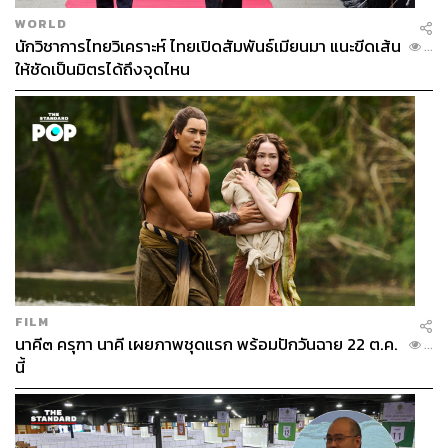
WORLD
นักวิชาการไทยวิเคราะห์ ไทยเปิดสัมพันธ์เมียนมา แนะขีดเส้น
...
ให้ชัดเป็นมิตรได้ถึงจุดไหน
เชฟส่วนตัวของทอมและจิเซลเคยออกมาเปิดเผยเมนูที่
ทำให้ครอบครัวเบรดีกิน โดยหลักๆ แล้วจะเน้นผัก 80%
FILM
พวกเขาใช้แต่น้ำมันมะพร้าวและเกลือหิมาลายันใน
นาคี๓ ครุฑา นาคี เผยภาพชุดแรก พร้อมปักวันฉาย 22 ต.ค.
...
การทำอาหาร ไม่ดื่มกาแฟ กาเฟอีน และอาหารที่ทำ
นี้
จากนม
จิเซลถือได้ว่าเป็นหนึ่งในนางแบบใจบุญที่ชอบช่วยเหลือ
สังคมและสนใจปัญหาภัยธรรมชาติ เช่น การรณรงค์