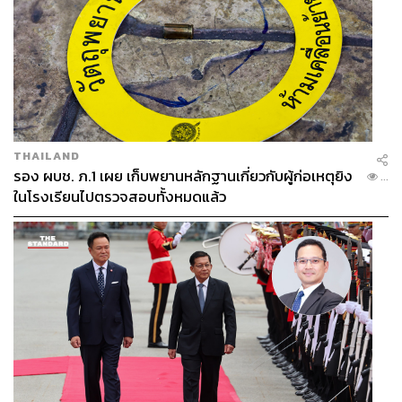
ปลายปี 2006 จิเซลเริ่มคบหากับ ทอม เบรดี (Tom
THAILAND
Brady) นักกีฬาอเมริกันฟุตบอลทีม New England
รอง ผบช. ภ.1 เผย เก็บพยานหลักฐานเกี่ยวกับผู้ก่อเหตุยิง
...
Patriots แต่ช่วงนั้นแฟนเก่าของทอม (บริดเจ็ต โมนา
ในโรงเรียนไปตรวจสอบทั้งหมดแล้ว
ฮาน) ตั้งครรภ์พอดี ถึงแม้จิเซลจะบอกว่าเป็นช่วงเวลาที่
ยากลำบากสำหรับจิตใจตัวเอง แต่เธอก็เปิดรับและรักลูก
ที่ชื่อ จอห์น เอ็ดเวิร์ด โทมัส โมนาฮาน เหมือนเป็นลูก
คนแรกของเธอ
ในปี 2009 ทอมกับจิเซลแต่งงานและมีลูกด้วยกันสอง
คน ลูกชายชื่อ เบนจามิน เรน เบรดี และลูกสาวชื่อ วิ
เวียน เลก เบรดี โดยครอบครัวนี้จะแบ่งเวลาอยู่ระหว่าง
บอสตันและลอสแอนเจลิส เมืองที่ลูกคนโต (จอห์น) ของ
ทอมอาศัยอยู่