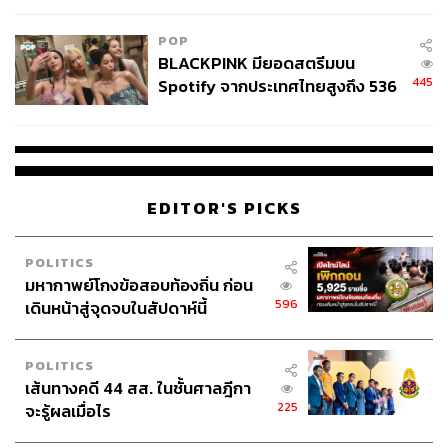
POP
จิเซลเคยให้สัมภาษณ์ว่าความสำเร็จของเธอไม่ใช่
BLACKPINK มียอดสตรีมบน
เพราะรูปร่างหน้าตา แต่เป็นเพราะการวางตัว และเธอ
445
Spotify จากประเทศไทยสูงถึง 536
ไม่เคยบ่นตอนทำงาน
ล้านครั้ง ตลอด 10 ปีที่ผ่านมา
สัตว์เลี้ยงตัวโปรดของจิเซลคือ วีดา สุนัขพันธุ์ยอร์ก
เชียร์ เทอร์เรียร์ ที่เธอพาไปด้วยทุกที่ ทั้งฮันนีมูนและ
งานแต่งงานที่จิเซลจับเจ้าวีดาใส่ชุดของ Dolce &
Gabbana ตอนที่วีดาเสียชีวิตในปี 2012 ก็ยังกลายเป็น
EDITOR'S PICKS
ข่าวดังทั่วโลกเลยทีเดียว
POLITICS
มหากาพย์โกงข้อสอบท้องถิ่น ก่อน
596
เดินหน้าสู่จุดจบในสัปดาห์นี้
POLITICS
เส้นทางคดี 44 สส. ในชั้นศาลฎีกา
225
จะรู้ผลเมื่อไร