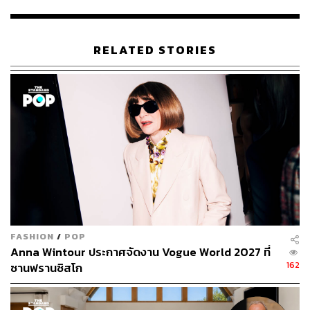
RELATED STORIES
แมวมองจาก Elite Model พบและชักชวนจิเซลเป็นนาง
แบบตอนเธออายุ 13 ปี ที่ฟู้ดคอร์ตในห้างสรรพสินค้า
ระหว่างที่เธอกำลังไปทัศนศึกษาที่สวนสนุกในรัฐเซา
เปาโล ประเทศบราซิล
ในปี 1994 ตอนจิเซลอายุ 14 ปี เธอเข้าประกวด Elite
Model Look ที่จัด ณ เกาะอิบิซา ซึ่งจิเซลได้อันดับที่ 4
FASHION
/
POP
Anna Wintour ประกาศจัดงาน Vogue World 2027 ที่
162
ซานฟรานซิสโก