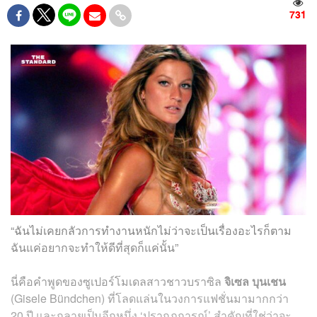
731
“ฉันไม่เคยกลัวการทำงานหนักไม่ว่าจะเป็นเรื่องอะไรก็ตาม
ฉันแค่อยากจะทำให้ดีที่สุดก็แค่นั้น”
นี่คือคำพูดของซูเปอร์โมเดลสาวชาวบราซิล
จิเซล บุนเชน
(Gisele Bündchen) ที่โลดแล่นในวงการแฟชั่นมามากกว่า
20 ปี และกลายเป็นอีกหนึ่ง ‘ปรากฏการณ์’ สำคัญที่ใช่ว่าจะ