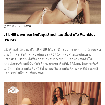
27 มีนาคม 2026
JENNIE ออกคอลเล็กชันชุดว่ายน้ำและเสื้อผ้ากับ Frankies
Bikinis
หน้าร้อนกำลังจะมาถึง JENNIE ก็ไม่รอช้า ร่วมออกแบบคอลเล็กชันชุด
ว่ายน้ำและเสื้อผ้าลำลองกับแบรนด์บิกินีจากลอสแอนเจลิสอย่าง
Frankies Bikinis ที่พร้อมวางขาย 2 เมษายนนี้ สำหรับสินค้าใน
คอลเล็กชันพิเศษนี้มีมาให้เลือกมากมาย เริ่มที่ฝั่งบิกินีสองชิ้นลายพิมพ์
น่ารักๆ เช่น ลายพิมพ์โพนีสีน้ำตาลครีม ลายพิมพ์ลายทางสีฟ้า และสี
แดง รวมไปถึงบิกินีสีแดงสดป...