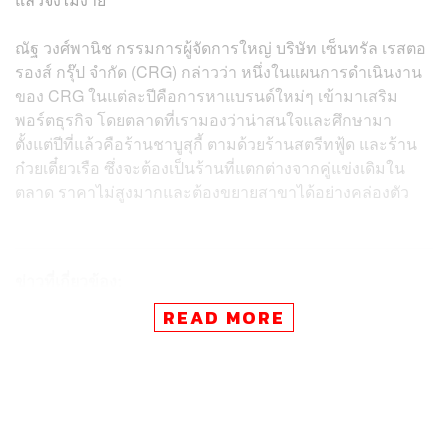
ณัฐ วงศ์พานิช กรรมการผู้จัดการใหญ่ บริษัท เซ็นทรัล เรสตอ
รองส์ กรุ๊ป จำกัด (CRG) กล่าวว่า หนึ่งในแผนการดำเนินงาน
ของ CRG ในแต่ละปีคือการหาแบรนด์ใหม่ๆ เข้ามาเสริม
พอร์ตธุรกิจ โดยตลาดที่เรามองว่าน่าสนใจและศึกษามา
ตั้งแต่ปีที่แล้วคือร้านชาบูสุกี้ ตามด้วยร้านสตรีทฟู้ด และร้าน
ก๋วยเตี๋ยวเรือ ซึ่งจะต้องเป็นร้านที่แตกต่างจากคู่แข่งเดิมใน
ตลาด ราคาไม่สูงมากและต้องขยายสาขาได้อย่างคล่องตัว
ข่าวที่เกี่ยวข้อง:
KFC ครองแชมป์ไก่ทอด! ยอดขาย 2.1 หมื่นล้าน ทิ้งห่า
READ MORE
งคู่แข่ง ฟาก CRG เล็งบุกสถานีรถไฟฟ้า
ชิมลางตลาดปิ้งย่างไปแล้ว CRG แย้มยังขาดร้านชาบู-สุ
กี้ ปีนี้จ่อเปิด 2 แบรนด์ใหม่เป็น JV
CRG ทุ่มขยายร้าน KFC อีก 30 แห่ง รองรับธุรกิจฟื้นตัว
แย้มปี 66 เตรียมจำหน่ายแอลกอฮอล์ในสาขาทัวริสต์