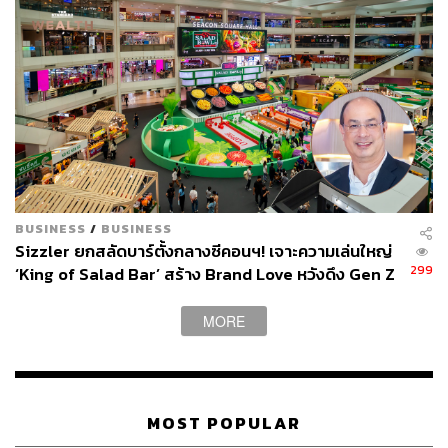
ผ่านแอปพลิเคชันต่างๆ ที่คุณสะดวกหรือใช้งานอยู่แล้วได้เลย
TAGS:
ณัฐ วงศ์พานิช
Central Restaurants Group (CRG)
CRG
ร้านอาหาร
ชาบู
ธุรกิจร้านอาหาร
บริษัท เซ็นทรัล เรสตอรองส์ กรุ๊ป จำกัด
BUSINESS
/
BUSINESS
Sizzler ยกสลัดบาร์ตั้งกลางซีคอนฯ! เจาะความเล่นใหญ่
299
‘King of Salad Bar’ สร้าง Brand Love หวังดึง Gen Z
ก่อนปูพรมสาขา ‘Specials’
MORE
277
MOST POPULAR
ABOUT THE AUTHOR