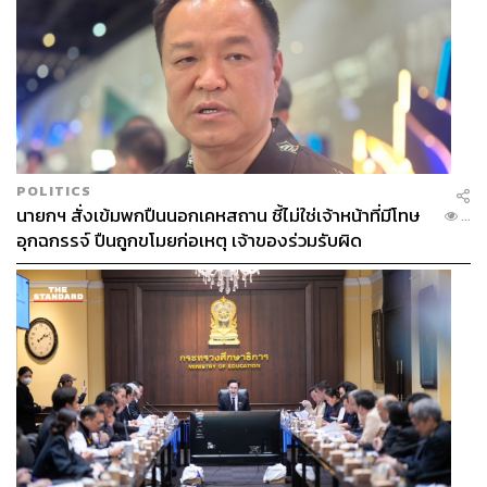
POLITICS
นายกฯ สั่งเข้มพกปืนนอกเคหสถาน ชี้ไม่ใช่เจ้าหน้าที่มีโทษ
...
อุกฉกรรจ์ ปืนถูกขโมยก่อเหตุ เจ้าของร่วมรับผิด