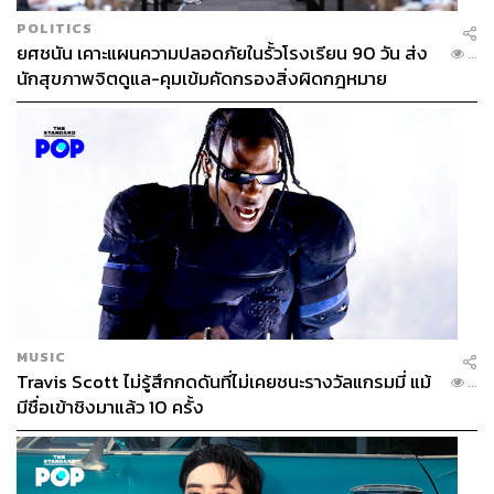
POLITICS
ยศชนัน เคาะแผนความปลอดภัยในรั้วโรงเรียน 90 วัน ส่ง
...
นักสุขภาพจิตดูแล-คุมเข้มคัดกรองสิ่งผิดกฎหมาย
MUSIC
Travis Scott ไม่รู้สึกกดดันที่ไม่เคยชนะรางวัลแกรมมี่ แม้
...
มีชื่อเข้าชิงมาแล้ว 10 ครั้ง