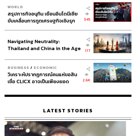
WORLD
สรุปภารกิจอนุทิน เยือนอินโดนีเซีย
545
ขับเคลื่อนการทูตเศรษฐกิจเชิงรุก
ประกาศหุ้นส่วนยุทธศาสตร์ไทย –
อินโดนีเซีย
Navigating Neutrality:
Thailand and China in the Age
177
of a New Global Order
BUSINESS
/
ECONOMIC
วิเคราะห์ปรากฏการณ์คนแห่ขอสิน
2.6K
เชื่อ CLICX อาจเป็นเพียงยอด
ภูเขาน้ำแข็ง ของปัญหาหนี้ครัว
เรือนไทยที่ถูกซุกไว้
LATEST STORIES