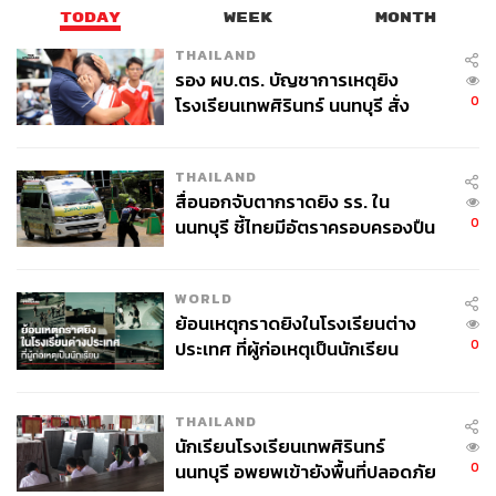
TODAY
WEEK
MONTH
จิรันธนิน กมลเลิศ
Content Creator ประจำ THE STANDARD
THAILAND
WEALTH
รอง ผบ.ตร. บัญชาการเหตุยิง
0
โรงเรียนเทพศิรินทร์ นนทบุรี สั่ง
ค้นหา 2 รอบยืนยันไร้คนติดค้าง พบ
ศพปู่-ย่าที่บ้านพักผู้ก่อเหตุ
THAILAND
สื่อนอกจับตากราดยิง รร. ใน
0
นนทบุรี ชี้ไทยมีอัตราครอบครองปืน
สูงในระดับต้นของภูมิภาค
WORLD
ย้อนเหตุกราดยิงในโรงเรียนต่าง
0
ประเทศ ที่ผู้ก่อเหตุเป็นนักเรียน
THAILAND
นักเรียนโรงเรียนเทพศิรินทร์
0
นนทบุรี อพยพเข้ายังพื้นที่ปลอดภัย