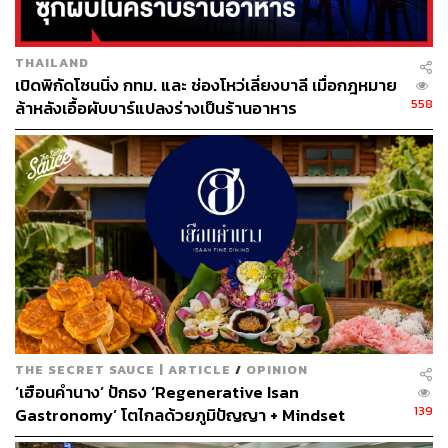
ประทาน Tonkatsu Nabe ทั้งแบบ Sukiyaki, Cheese sauce
โดยปีนี้ จะชูจุดแข็งของคุณภาพวัตถุดิบต่อไป และ พยายาม
THAILAND
ทำให้แบรนด์เข้าถึงลูกค้าในวงกว้าง ด้วยการนำเสนอสินค้า
เปิดพิกัดโซนนิ่ง กทม. และ ช่องโหว่เลี่ยงบาลี เมื่อกฎหมาย
ใหม่ๆ
558
ล้าหลังเอื้อผับบาร์แปลงร่างเป็นร้านอาหาร
การใช้วัตถุดิบพรีเมี่ยม หรือนำเข้าโดยเป็นรสชาติ และ Taste
profile ที่ลูกค้ารับรู้อยู่แล้วว่าเป็นของดีของแพง แต่ราคาเข้า
ถึงได้ง่ายซึ่งจะทำให้ลูกค้ารู้สึกถึงความคุ้มค่ามากขึ้นกว่าเดิม
“เป้าการเติบโตปีนี้ถือว่าสูงและท้าทายมากท่ามกลางภาวะ
เศรษฐกิจและกำลังซื้อที่ยังลำบาก แต่ยังพอมีวิธีการทำกำไร
ให้มากขึ้น จากการพัฒนาเมนูใหม่ๆเข้ามา ตอบโจทย์ความ
ต้องการผู้บริโภค ยกตัวอย่างเมนูใหม่ ไวท์ พอน เดอ ริง ของ
มิสเตอร์โดนัท กระแสตอบรับดีมาก หลังจากเปิดตัวขายได้
กว่า 3.6 ล้านชิ้น ตอนนี้กลายเป็นโปรดักต์ฮีโร่ที่ช่วยกอบกู้ให้
THE SECRET SAUCE | ARTICLE
/
OPINION
ร้านกลับมาทำกำไรได้อีกครั้ง” หัวเรือใหญ่ CRG ย้ำ
‘เฮือนคำนาง’ ปักธง ‘Regenerative Isan
139
Gastronomy’ โตไกลด้วยภูมิปัญญา + Mindset
สามารถติดตาม THE STANDARD WEALTH