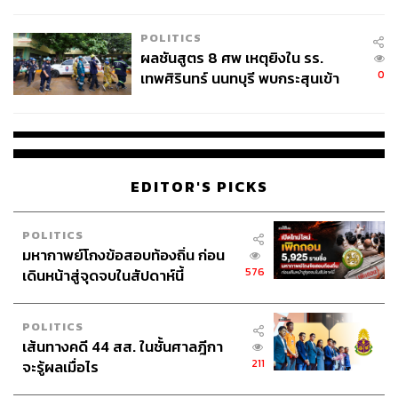
ชั่วคราว หลังเหตุใช้อาวุธปืนภายใน
โรงเรียนคลี่คลาย
POLITICS
ผลชันสูตร 8 ศพ เหตุยิงใน รร.
0
เทพศิรินทร์ นนทบุรี พบกระสุนเข้า
จุดสำคัญ ‘ศีรษะ-หน้าอก’ ครูถูกยิง
4 นัด จากระยะไกล
EDITOR'S PICKS
POLITICS
มหากาพย์โกงข้อสอบท้องถิ่น ก่อน
576
เดินหน้าสู่จุดจบในสัปดาห์นี้
POLITICS
เส้นทางคดี 44 สส. ในชั้นศาลฎีกา
211
จะรู้ผลเมื่อไร