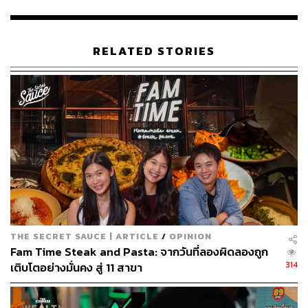
รวมตลาดจะเติบโต 5-7% มีมูลค่ารวม 572,000 ล้านบาท
จากการศึกษาอินไซต์พบว่าเทรนด์สำคัญ คือ ความท้าทายใน
การบริหารจัดการต้นทุนทั้งความผันผวนของวัตถุดิบและ
ค่าแรงที่ยังมีแนวโน้มเพิ่มขึ้น
RELATED STORIES
อีกทั้งแบรนด์ร้านอาหารจะต้องตั้งรับแบรนด์หน้าใหม่ที่กำลัง
จะเข้าสู่ตลาดอีกเป็นจำนวนมาก หากสังเกตจะเห็นว่าแบรนด์
ใหม่ที่เข้ามาจะใช้สื่อทำการตลาดอย่างหนัก บางแบรนด์เปิด
ตัวกระแสแรงมาก แต่ผ่านไปไม่นานก็หายไปจากตลาด ยิ่งไป
กว่านั้น เทรนด์ผู้บริโภคจะนิยมการบริการระดับพรีเมียมมาก
ขึ้น
ดังนั้นแบรนด์ร้านอาหารจะต้องปรับตัวให้เร็ว ยกตัวอย่าง
เหตุการณ์แผ่นดินไหว ที่เพิ่งเกิดขึ้นในไทย ซึ่งกระทบต่อยอด
ขายของร้านแค่เพียง 1 วัน แต่ช่วงนั้นสิ่งที่เราต้องรีบทำคือ
THE SECRET SAUCE | ARTICLE
/
OPINION
สื่อสารให้ผู้บริโภครู้สึกมั่นใจถึงความปลอดภัยอย่างรวดเร็ว
Fam Time Steak and Pasta: จากวันที่ลองผิดลองถูก
314
เติบโตอย่างมั่นคง สู่ 11 สาขา
เมื่อมาดูภาพรวมในปี 2024 ที่ผ่านมาบริษัทมียอดขาย 15,800
ล้านบาท เติบโต 9% ปัจจุบัน CRG มีร้านอาหารรวม 21