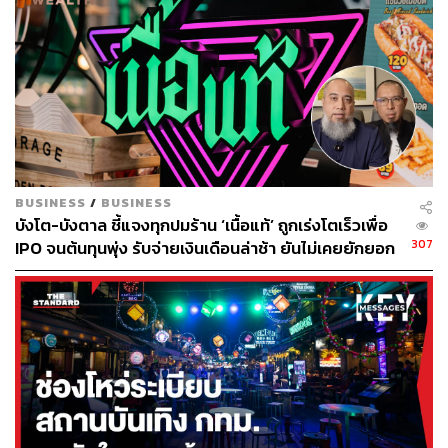
แบรนด์ ยอดขายส่วนใหญ่มาจากแบรนด์เรือธง เคเอฟซี, อาน
ตี้ แอนส์, โอโตยะ, มิสเตอร์โดนัท, สลัดแฟคทอรี่ และกลุ่ม
ร้านของชินคันเซ็น ส่วนแบรนด์บราวน์ยังน่าเป็นห่วง เพราะ
แบรนด์เครื่องดื่มแข่งขันกันแรงมาก จึงตัดสินใจไม่ขยายต่อ
และปิดร้านจาก 10 สาขาเหลือแค่ 2 สาขา
สำหรับแผนการลงทุนในปีนี้วางงบประมาณไว้ที่ 1,200 ล้าน
บาท เพื่อใช้ขยายสาขาแบรนด์ เคเอฟซี, โอโตยะ และ ชินคัน
เซ็น ควบคู่กับการพัฒนาระบบหลังบ้านโดยงบดังกล่าวยังไม่
BUSINESS
/
BUSINESS
บังโต-บังตาล ชี้แจงทุกปมร้าน ‘เนื้อแท้’ ถูกเร่งโตเร็วเพื่อ
รวม M&A
307
IPO จนต้นทุนพุ่ง รับจ่ายเงินเดือนล่าช้า ยันไม่เคยยักยอก
เงินประกันสังคม
ปีนี้คาดว่าจะมีแบรนด์ใหม่เพิ่มอีก 2-3 แบรนด์ ซึ่งอยู่ระหว่าง
การเจรจา โดยปีนี้บริษัทตั้งเป้ารายได้รวมไว้ที่ 17,900 ล้าน
บาท เติบโต 13% ซึ่งในช่วง 3 เดือนแรกที่ผ่านมาบรรยากาศ
การจับจ่ายมีสัญญาณที่ดี เห็นได้จากร้านอาหารในเครือ
เติบโตเฉลี่ย 8%
ส่วนกลยุทธ์ปีนี้จะโฟกัสไปที่การรักษา Quality จากปีที่ผ่านมา
เราสร้างการเติบโต ด้วยวิธีการรับประทานใหม่ๆ เช่นการรับ