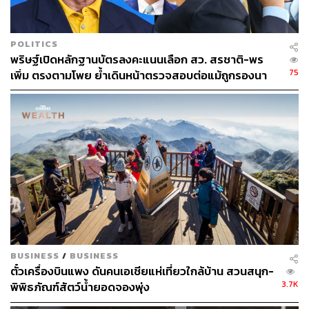
POLITICS
พริษฐ์เปิดหลักฐานบัตรลงคะแนนเลือก สว. สรชาติ-พร
75
เพิ่ม ตรงตามโพย ย้ำเดินหน้าตรวจสอบต่อแม้ถูกรองนา
ยกฯ ฟ้องหมิ่น
BUSINESS
/
BUSINESS
ตั๋วเครื่องบินแพง ดันคนเอเชียแห่เที่ยวใกล้บ้าน สวนสนุก-
3.7K
พิพิธภัณฑ์สัตว์น้ำยอดจองพุ่ง