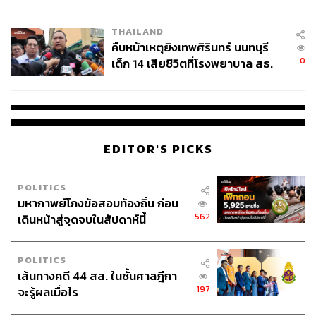
สอบปมขโมยปืนปู่ก่อเหตุ
THAILAND
คืบหน้าเหตุยิงเทพศิรินทร์ นนทบุรี
0
เด็ก 14 เสียชีวิตที่โรงพยาบาล สธ.
ยืนยันครูเสียชีวิต 5 ราย เจ็บ 22
ราย
EDITOR'S PICKS
POLITICS
มหากาพย์โกงข้อสอบท้องถิ่น ก่อน
562
เดินหน้าสู่จุดจบในสัปดาห์นี้
POLITICS
เส้นทางคดี 44 สส. ในชั้นศาลฎีกา
197
จะรู้ผลเมื่อไร