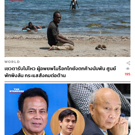
WORLD
เซวตารับไม่ไหว ผู้อพยพโมร็อกโกยังตกค้างนับพัน ศูนย์
195
พักพิงล้น กระแสสังคมต่อต้าน