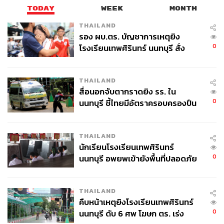
TODAY
WEEK
MONTH
THAILAND
รอง ผบ.ตร. บัญชาการเหตุยิง
0
โรงเรียนเทพศิรินทร์ นนทบุรี สั่ง
ค้นหา 2 รอบยืนยันไร้คนติดค้าง พบ
ศพปู่-ย่าที่บ้านพักผู้ก่อเหตุ
THAILAND
สื่อนอกจับตากราดยิง รร. ใน
0
นนทบุรี ชี้ไทยมีอัตราครอบครองปืน
สูงในระดับต้นของภูมิภาค
THAILAND
นักเรียนโรงเรียนเทพศิรินทร์
0
นนทบุรี อพยพเข้ายังพื้นที่ปลอดภัย
ชั่วคราว หลังเหตุใช้อาวุธปืนภายใน
โรงเรียนคลี่คลาย
THAILAND
คืบหน้าเหตุยิงโรงเรียนเทพศิรินทร์
0
นนทบุรี ดับ 6 ศพ โฆษก ตร. เร่ง