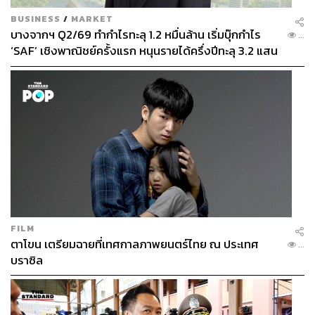
BUSINESS
/
MARKET
บางจากฯ Q2/69 ทำกำไรทะลุ 1.2 หมื่นล้าน เริ่มบุ๊กกำไร
...
‘SAF’ เชิงพาณิชย์ครั้งแรก หนุนรายได้ครึ่งปีทะลุ 3.2 แสน
ล้าน
FILM
ตาโขน เตรียมฉายที่เทศกาลภาพยนตร์ไทย ณ ประเทศ
...
บราซิล