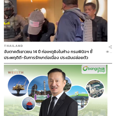
THAILAND
จับตาคดีเยาวชน 14 ปี ก่อเหตุยิงในห้าง กรมพินิจฯ ชี้
...
ประพฤติดี-รับการรักษาต่อเนื่อง ประเมินปล่อยตัว