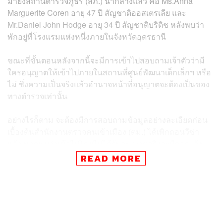
มายังสถานีตำรวจภูธร (สภ.) นากลางแล้ว คือ Ms.Anna
Marguerite Coren อายุ 47 ปี สัญชาติออสเตรเลีย และ
Mr.Daniel John Hodge อายุ 34 ปี สัญชาติบริติช หลังพบว่า
พักอยู่ที่โรงแรมแห่งหนึ่งภายในจังหวัดอุดรธานี
ขณะที่ขั้นตอนหลังจากนี้จะมีการเข้าไปสอบถามเจ้าตัวว่ามี
ใครอนุญาตให้เข้าไปภายในสถานที่ศูนย์พัฒนาเด็กเล็กฯ หรือ
ไม่ ซึ่งความเป็นจริงแล้วอำนาจหน้าที่อนุญาตจะต้องเป็นของ
ทางตำรวจเท่านั้น
อย่างไรก็ตาม จะต้องมีการสอบถามข้อมูลอย่างละเอียดก่อน
เบื้องต้นสำนักงานตรวจคนเข้าเมือง (ตม.) ได้เพิกถอนวีซ่า
แล้ว หากพบว่าเข้าไปโดยไม่ได้รับอนุญาตจริงจะมีการแจ้ง
ข้อกล่าวหาทันที
READ MORE
เบื้องต้นมี 2 ข้อหาที่เกี่ยวข้อง คือ บุกรุกสถานที่ราชการและ
การเข้าไปในสถานที่มีวัตถุพยานหลักฐาน หลังจากนั้นหากมี
การดำเนินคดีทางอาญาจนศาลตัดสินแล้วเสร็จ และหากต้อง
จำคุก จะต้องเข้าสู่กระบวนการของประเทศไทยก่อน หาก