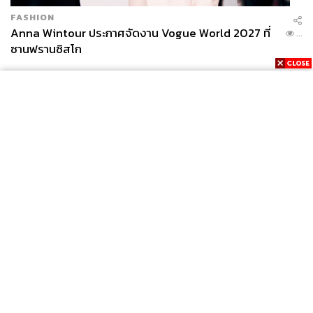
FASHION
Anna Wintour ประกาศจัดงาน Vogue World 2027 ที่
...
ซานฟรานซิสโก
News
Wealth
Pop
Podcast
Video
Now
Opinion
Careers
Events
Privacy
About
Contact
Policy
FOR
ADVERTISING
MEMBERSHIP