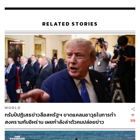
RELATED STORIES
WORLD
ทรัมป์ปฏิเสธข่าวลือสหรัฐฯ ขาดแคลนอาวุธในการทำ
99
สงครามกับอิหร่าน เผยกำลังล่าตัวคนปล่อยข่าว