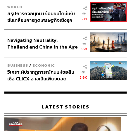
WORLD
สรุปภารกิจอนุทิน เยือนอินโดนีเซีย
539
ขับเคลื่อนการทูตเศรษฐกิจเชิงรุก
ประกาศหุ้นส่วนยุทธศาสตร์ไทย –
อินโดนีเซีย
Navigating Neutrality:
Thailand and China in the Age
169
of a New Global Order
BUSINESS
/
ECONOMIC
วิเคราะห์ปรากฏการณ์คนแห่ขอสิน
2.6K
เชื่อ CLICX อาจเป็นเพียงยอด
ภูเขาน้ำแข็ง ของปัญหาหนี้ครัว
เรือนไทยที่ถูกซุกไว้
LATEST STORIES